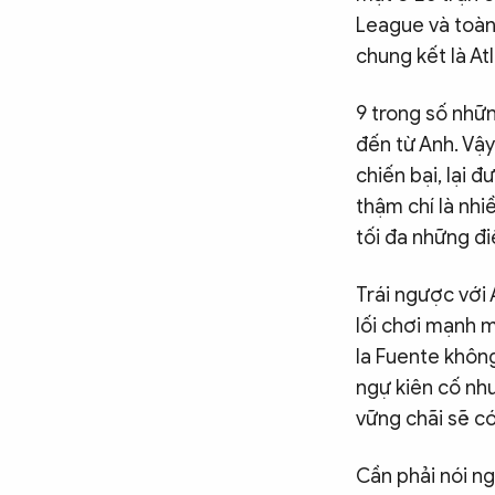
Chuyên trang
An ninh thế giới
Văn nghệ Công an
League và toàn
Chuyên đề
chung kết là At
9 trong số nhữn
đến từ Anh. Vậy
chiến bại, lại 
thậm chí là nhi
tối đa những đi
Trái ngược với
lối chơi mạnh m
la Fuente khôn
ngự kiên cố nh
vững chãi sẽ có 
Cần phải nói ng