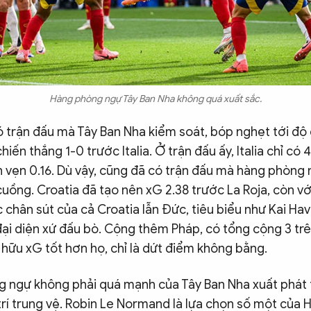
Hàng phòng ngự Tây Ban Nha không quá xuất sắc.
ó trận đấu mà Tây Ban Nha kiểm soát, bóp nghẹt tới độ
hiến thắng 1-0 trước Italia. Ở trận đấu ấy, Italia chỉ có
n vẹn 0.16. Dù vậy, cũng đã có trận đấu mà hàng phòng
uồng. Croatia đã tạo nên xG 2.38 trước La Roja, còn với
c chân sút của cả Croatia lẫn Đức, tiêu biểu như Kai Hav
ại diện xứ đấu bò. Cộng thêm Pháp, có tổng cộng 3 trê
hữu xG tốt hơn họ, chỉ là dứt điểm không bằng.
 ngự không phải quá mạnh của Tây Ban Nha xuất phát t
trí trung vệ. Robin Le Normand là lựa chọn số một của H