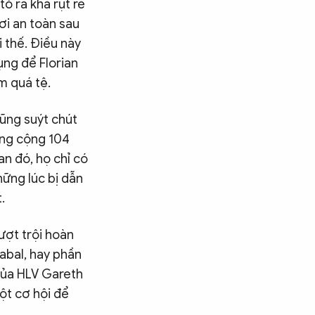
ỏ ra khá rụt rè
ơi an toàn sau
i thế. Điều này
ụng để Florian
m quá tệ.
ũng suýt chút
ổng cộng 104
an đó, họ chỉ có
những lúc bị dẫn
.
ượt trội hoàn
abal, hay phần
 của HLV Gareth
ột cơ hội để