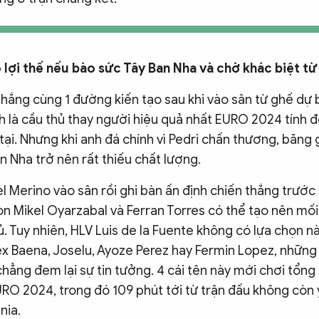
 lợi thế nếu bào sức Tây Ban Nha và chờ khác biệt từ
thắng cùng 1 đường kiến tạo sau khi vào sân từ ghế dự b
 là cầu thủ thay người hiệu quả nhất EURO 2024 tính đ
tại. Nhưng khi anh đá chính vì Pedri chấn thương, băng 
n Nha trở nên rất thiếu chất lượng.
l Merino vào sân rồi ghi bàn ấn định chiến thắng trước
n Mikel Oyarzabal và Ferran Torres có thể tạo nên mố
ủ. Tuy nhiên, HLV Luis de la Fuente không có lựa chọn n
ex Baena, Joselu, Ayoze Perez hay Fermin Lopez, những
hẳng đem lại sự tin tưởng. 4 cái tên này mới chơi tổng
URO 2024, trong đó 109 phút tới từ trận đấu không còn 
nia.