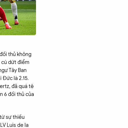
 đối thủ không
 4 cú dứt điểm
 ngự Tây Ban
 Đức là 2.15.
ertz, đã quá tệ
n 6 đối thủ của
ừ sự thiếu
LV Luis de la
Tìm kiếm