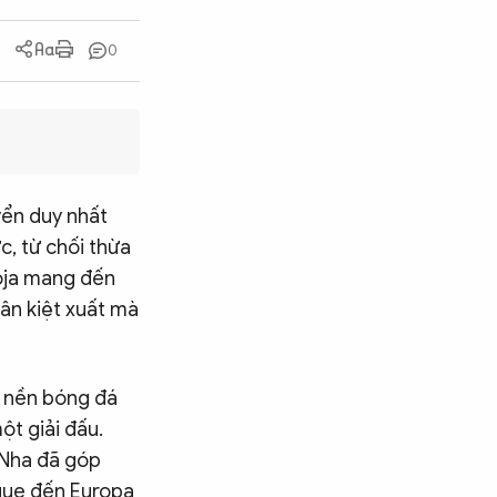
0
yển duy nhất
, từ chối thừa
Roja mang đến
ân kiệt xuất mà
y nền bóng đá
ột giải đấu.
 Nha đã góp
ague đến Europa