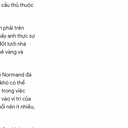
 cầu thủ thuộc
h phải trên
hấy anh thực sự
đốt lưới nhà
hẻ vàng và
 Le Normand đá
 khó có thể
 trong việc
vào vị trí của
i nên ít nhiều,