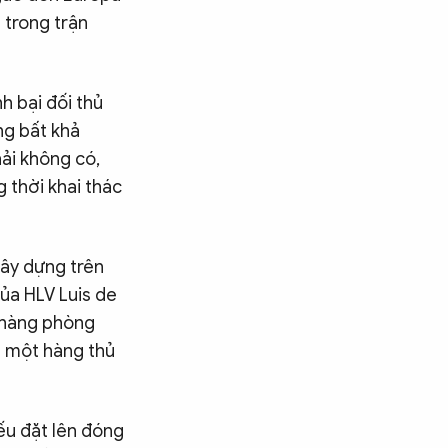
 trong trận
h bại đối thủ
ng bất khả
hải không có,
 thời khai thác
xây dựng trên
của HLV Luis de
ừ hàng phòng
u một hàng thủ
ếu đặt lên đóng