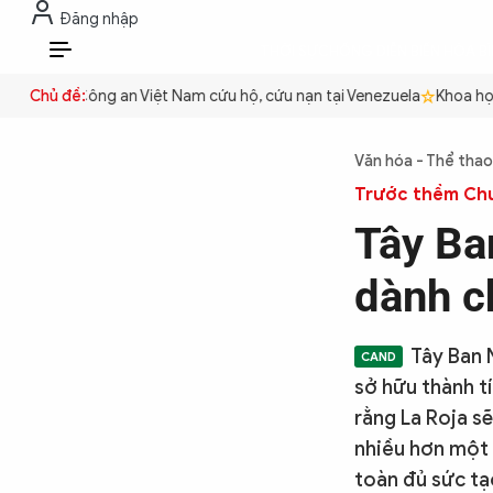
Đăng nhập
THỜI SỰ
CHỐNG DIỄN BIẾN HÒA B
VI
 quyền
Chủ đề:
Công an Việt Nam cứu hộ, cứu nạn tại Venezuela
Khoa học 
THỜI SỰ
Văn hóa - Thể thao
Trước thềm Ch
CHỐNG DIỄN BIẾN HÒA BÌNH
Tây Ba
dành c
CÔNG AN TRONG LÒNG DÂN
Tây Ban 
XÃ HỘI
sở hữu thành tí
rằng La Roja s
nhiều hơn một 
PHÁP LUẬT
toàn đủ sức tạ