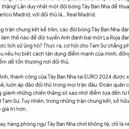
 thắng! Lần duy nhất một đội bóng Tây Ban Nha để thua
letico Madrid, với đối thủ là… Real Madrid.
g trận chung kết kể trên, các đội bóng Tây Ban Nha đán
 làm thế nào để đội tuyển Anh đánh bại một La Roja đa
được lịch sử ủng hộ? Thực ra, cơ hội cho Tam Sư chẳng p
ều nếu họ biết cách tận dụng điểm mạnh của mình, đồng
ểm dễ tổn thương nơi đối thủ.
 Anh, thành công của Tây Ban Nha tại EURO 2024 được 
ẽ, luôn áp đảo đối thủ trong mọi trận đấu. Đoàn quân 
g giành những chiến thắng sít sao nhờ điểm tựa đến t
ư Tam Sư. Tuy nhiên, trong những trận chung kết, sở hữ
giá trị hơn.
ay, hàng phòng ngự Tây Ban Nha chơi không tệ, chỉ là n