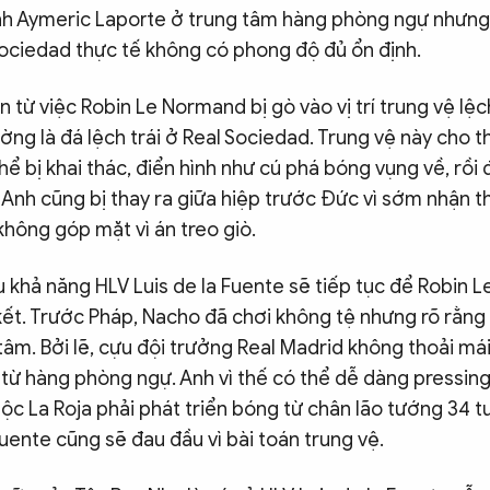
h Aymeric Laporte ở trung tâm hàng phòng ngự nhưng
Sociedad thực tế không có phong độ đủ ổn định.
n từ việc Robin Le Normand bị gò vào vị trí trung vệ lệc
ờng là đá lệch trái ở Real Sociedad. Trung vệ này cho t
thể bị khai thác, điển hình như cú phá bóng vụng về, rồi 
Anh cũng bị thay ra giữa hiệp trước Đức vì sớm nhận t
hông góp mặt vì án treo giò.
u khả năng HLV Luis de la Fuente sẽ tiếp tục để Robin
kết. Trước Pháp, Nacho đã chơi không tệ nhưng rõ rằng
tâm. Bởi lẽ, cựu đội trưởng Real Madrid không thoải mái
 từ hàng phòng ngự. Anh vì thế có thể dễ dàng pressing 
c La Roja phải phát triển bóng từ chân lão tướng 34 tuổ
Fuente cũng sẽ đau đầu vì bài toán trung vệ.