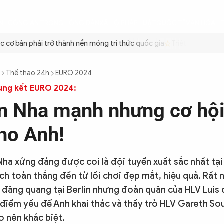
ÌNH
CÔNG AN TRONG LÒNG DÂN
XÃ HỘI
PHÁP LUẬT
QUỐC TẾ
VĂN HÓA - 
cơ bản phải trở thành nền móng tri thức quốc gia
Triệt để tiết kiệm
Thể thao 24h
EURO 2024
ung kết EURO 2024:
n Nha mạnh nhưng cơ hội
ho Anh!
Nha xứng đáng được coi là đội tuyển xuất sắc nhất tạ
ch toàn thắng đến từ lối chơi đẹp mắt, hiệu quả. Rất 
ẽ đăng quang tại Berlin nhưng đoàn quân của HLV Luis 
điểm yếu để Anh khai thác và thầy trò HLV Gareth S
o nên khác biệt.