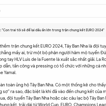
3
 "Con trai tôi sẽ để lại dấu ấn lớn trong trận chung kết EURO 2024"
thềm trận chung kết EURO 2024, Tây Ban Nha là đội tu
 chẳng mấy ai, trừ một bộ phận người hâm mộ tuyển Đức
ong tay HLV Luis de la Fuente là xuất sắc nhất giải. La 
p dẫn, tấn công và pressing có tổ chức với những cá nh
ne Yamal.
oàn toàn ủng hộ Tây Ban Nha. Có một thống kê cho thấ
 sợ” ra sao, đặc biệt là khi đã vào đến chung kết của m
ua, đội tuyển Tây Ban Nha hoặc các câu lạc bộ Tây Ban
chung kết, trải dài từ World Cup, EURO, Champions Le