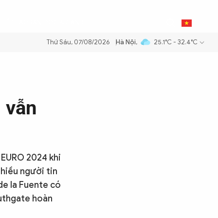
0
THỂ THAO
BẠN ĐỌC & CAND
VI
Thứ Sáu, 07/08/2026
Hà Nội
,
25.1°C - 32.4°C
 xăng dầu để đảm bảo an ninh năng lượng quốc gia
Thực hiện Nghị qu
 vẫn
i EURO 2024 khi
nhiều người tin
de la Fuente có
outhgate hoàn