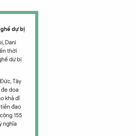
 ghế dự bị
ị, Dani
ến thời
ghế dự bị
 Đức, Tây
i đe dọa
ào khả dĩ
 tiền đạo
 cộng 155
ý nghĩa