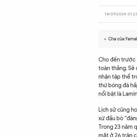
CÔNG NGHỆ
14/07/2024 01:2
QUỐC TẾ
Cha của Yamal:
VĂN HÓA - THỂ THAO
Cho đến trước 
toàn thắng. Sẽ
BẠN ĐỌC & CAND
nhận tập thể tr
thứ bóng đá hấ
nổi bật là Lami
ĐA PHƯƠNG TIỆN
eMagazine
Podcast
Lịch sử cũng h
Video
Ảnh
xứ đấu bò “đáng
Trong 23 năm q
Infographic
mặt ở 26 trận 