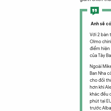
Anh sẽ có
Với 2 bàn 
Olmo chính
điểm hiện 
của Tây Ba
Ngoài Mike
Ban Nha cò
cho đối th
hơn khi Al
khác đều c
phút tại E
trước Alba