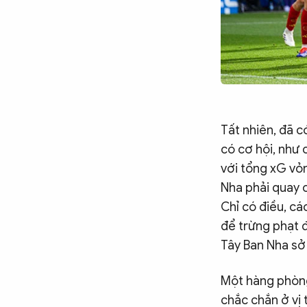
Tất nhiên, đã c
có cơ hội, như c
với tổng xG vỏ
Nha phải quay c
Chỉ có điều, cá
để trừng phạt đ
Tây Ban Nha sở 
Một hàng phòng
chắc chắn ở vị 