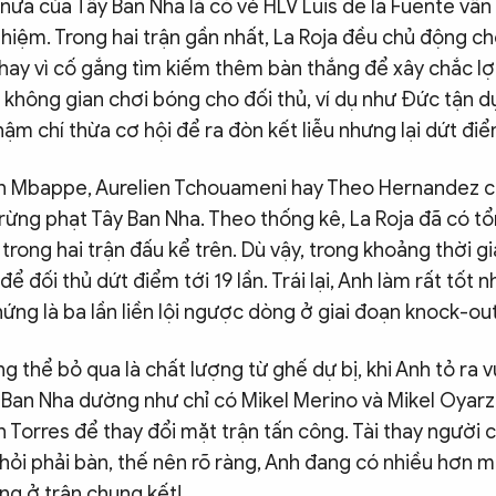
nữa của Tây Ban Nha là có vẻ HLV Luis de la Fuente vẫn t
ghiệm. Trong hai trận gần nhất, La Roja đều chủ động ch
thay vì cố gắng tìm kiếm thêm bàn thắng để xây chắc lợ
 không gian chơi bóng cho đối thủ, ví dụ như Đức tận d
hậm chí thừa cơ hội để ra đòn kết liễu nhưng lại dứt điể
an Mbappe, Aurelien Tchouameni hay Theo Hernandez c
trừng phạt Tây Ban Nha. Theo thống kê, La Roja đã có t
trong hai trận đấu kể trên. Dù vậy, trong khoảng thời gi
ại để đối thủ dứt điểm tới 19 lần. Trái lại, Anh làm rất tốt 
ng là ba lần liền lội ngược dòng ở giai đoạn knock-out
g thể bỏ qua là chất lượng từ ghế dự bị, khi Anh tỏ ra v
y Ban Nha dường như chỉ có Mikel Merino và Mikel Oyarz
n Torres để thay đổi mặt trận tấn công. Tài thay người
hỏi phải bàn, thế nên rõ ràng, Anh đang có nhiều hơn m
ng ở trận chung kết!