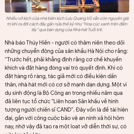
Nhiều vở kịch của nhà biên kịch Lưu Quang Vũ vẫn còn nguyên giá
trị khi ra đời cách đây gần nửa thế kỷ như “Hoa cúc xanh trên đầm
lầy” qua bản dựng của Nhà hát Tuổi trẻ.
Nhà báo Thúy Hiền - người có thâm niên theo dõi
những chuyển động của sân khấu Hà Nội cho rằng:
“Trước hết, phải khẳng định rằng cơ chế khuyến
khích và đặt hàng đóng vai trò quyết định. Khi có
đặt hàng rõ ràng, tác giả mới có điều kiện dấn
thân, nhà hát mới có cơ sở mạnh dạn dựng. Một ví
dụ sinh động là Bộ Công an trong nhiều năm qua
đã liên tục tổ chức “Liên hoan Sân khấu về hình
tượng người chiến sĩ CAND”. Đây vốn là đề tài hiện
đại, gắn với công cuộc bảo vệ an ninh xã hội hôm
nay, nhờ vậy đã tạo ra một loạt vở diễn thời sự, có