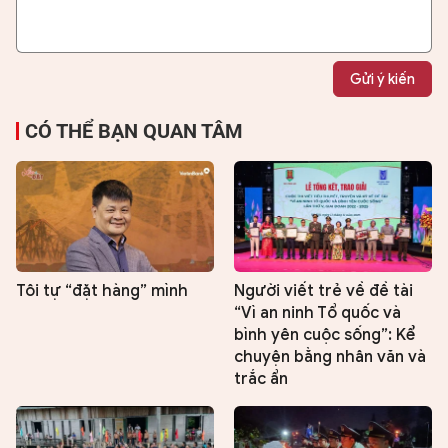
Gửi ý kiến
CÓ THỂ BẠN QUAN TÂM
Tôi tự “đặt hàng” mình
Người viết trẻ về đề tài
“Vì an ninh Tổ quốc và
bình yên cuộc sống”: Kể
chuyện bằng nhân văn và
trắc ẩn