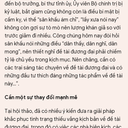
đến bộ trưởng, bí thư tỉnh ủy, Ủy viên Bộ chính trị bị
kỷ luật, bắt giam cũng không còn là điều bí mật bị
cấm kỵ, vì thế “sân khấu ám chỉ”, “lấy xưa nói nay”
không còn gợi sự tò mò nên lượng khán giả so với
trước giảm đi nhiều. Công chúng hôm nay đòi hỏi
sân khấu nói những điều “dân thấy, dân nghĩ, dân
mong”, nên thiết nghĩ đề tài đương đại phải chiếm
tỷ lệ chủ yếu trong kịch mục. Nên chăng, cần có
các trại sáng tác chuyên về đề tài đương đại và có
những đầu tư thích đáng những tác phẩm về đề tài
này...”.
Cần một sự thay đổi mạnh mẽ
Tại hội thảo, đã có nhiều ý kiến đưa ra giải pháp
khắc phục tình trạng thiếu vắng kịch bản về đề tài
đương đại, trong đó có việc các nhà biên kịch, các