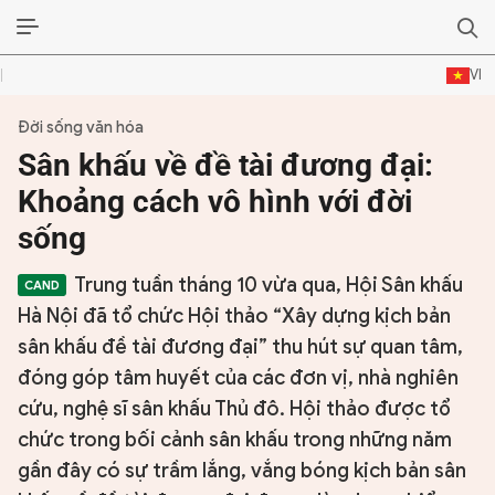
VI
Đời sống văn hóa
ĐỜI SỐNG VĂN HÓA
Sân khấu về đề tài đương đại:
TƯ LIỆU VĂN HÓA
Khoảng cách vô hình với đời
sống
LÝ LUẬN
Trung tuần tháng 10 vừa qua, Hội Sân khấu
THƠ
Hà Nội đã tổ chức Hội thảo “Xây dựng kịch bản
TRUYỀN THỐNG
sân khấu đề tài đương đại” thu hút sự quan tâm,
đóng góp tâm huyết của các đơn vị, nhà nghiên
TRUYỆN
cứu, nghệ sĩ sân khấu Thủ đô. Hội thảo được tổ
chức trong bối cảnh sân khấu trong những năm
DIỄN ĐÀN
gần đây có sự trầm lắng, vắng bóng kịch bản sân
CHUYÊN TRANG