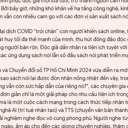
hinh phục độc giả mọi lứa tuổi, trở thành nguồn cảm h
. Bởi bấy giờ, những khó khăn về hạ tầng công nghệ, kin
 vẫn còn nhiều cam go với các đơn vị sản xuất sách nó
i dịch COVID “trói chân” con người khiến sách online,
 huy tối đa thế mạnh của mình, thu hút đông đảo độc gi
ng người bận rộn. Độc giả dần nhận ra tiện ích tuyệt vời
các ứng dụng sách nói lẫn số đầu sách nói phát triển 
h và Chuyển đổi số TP Hồ Chí Minh 2024 vừa diễn ra mới 
ì sao sách nói lại được đón nhận nồng nhiệt đến vậy, tro
g vẫn còn sức hấp dẫn của riêng nó?", các chuyên gia đ
đơn giản chỉ là một giải pháp cho nhu cầu tiện ích trong
mà là một cuộc cách mạng trong cách thức tiếp nhận tr
nghệ AI (trí tuệ nhân tạo) và TTS (chuyển văn bản thành
rải nghiệm nghe đọc vô cùng phong phú. Người nghe tùy
 ngào, ấm áp cho đến các giọng chuyên nghiệp, thậm c