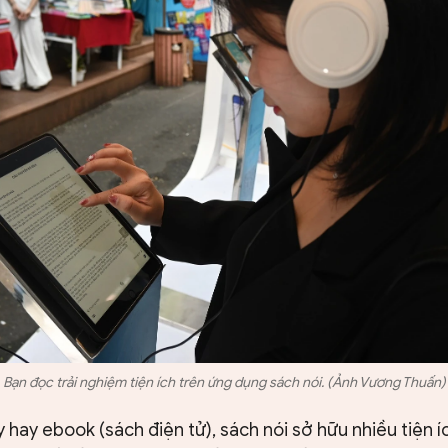
Bạn đọc trải nghiệm tiện ích trên ứng dụng sách nói. (Ảnh Vương Thuấn)
y hay ebook (sách điện tử), sách nói sở hữu nhiều tiện íc