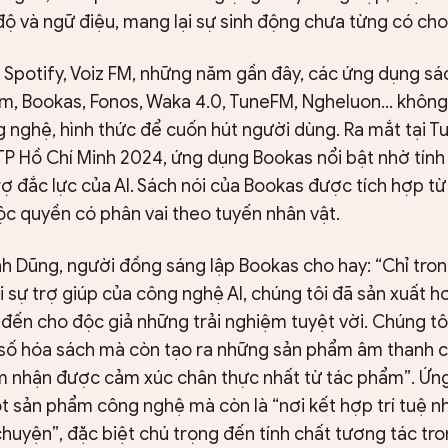
độ và ngữ điệu, mang lại sự sinh động chưa từng có ch
 Spotify, Voiz FM, những năm gần đây, các ứng dụng sá
, Bookas, Fonos, Waka 4.0, TuneFM, Ngheluon… không 
 nghệ, hình thức để cuốn hút người dùng. Ra mắt tại Tu
TP Hồ Chí Minh 2024, ứng dụng Bookas nổi bật nhờ tính
rợ đắc lực của AI. Sách nói của Bookas được tích hợp t
ộc quyền có phân vai theo tuyến nhân vật.
 Dũng, người đồng sáng lập Bookas cho hay: “Chỉ tro
i sự trợ giúp của công nghệ AI, chúng tôi đã sản xuất 
đến cho độc giả những trải nghiệm tuyệt vời. Chúng tô
c số hóa sách mà còn tạo ra những sản phẩm âm thanh c
 nhận được cảm xúc chân thực nhất từ tác phẩm”. Ứn
t sản phẩm công nghệ mà còn là “nơi kết hợp trí tuệ n
huyện”, đặc biệt chú trọng đến tính chất tương tác tr