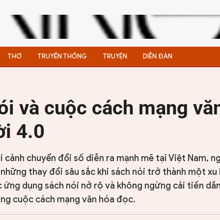
THƠ
TRUYỀN THỐNG
TRUYỆN
DIỄN ĐÀN
ói và cuộc cách mạng vă
ời 4.0
i cảnh chuyển đổi số diễn ra mạnh mẽ tại Việt Nam, n
những thay đổi sâu sắc khi sách nói trở thành một x
c ứng dụng sách nói nở rộ và không ngừng cải tiến dầ
ong cuộc cách mạng văn hóa đọc.