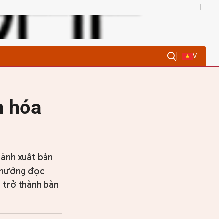
0
VI
n hóa
gành xuất bản
u hướng đọc
n trở thành bàn