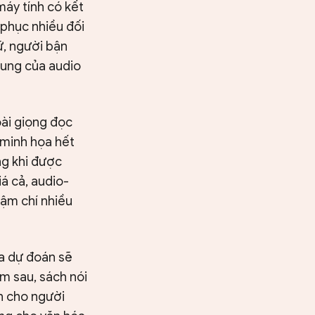
máy tính có kết
 phục nhiều đối
ữ, người bận
 dung của audio
oài giọng đọc
 minh họa hết
ng khi được
á cả, audio-
ậm chí nhiều
ia dự đoán sẽ
m sau, sách nói
h cho người