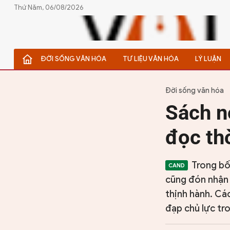
Thứ Năm, 06/08/2026
ĐỜI SỐNG VĂN HÓA
TƯ LIỆU VĂN HÓA
LÝ LUẬN
ĐỜI SỐNG VĂN HÓA
TƯ LIỆU VĂN HÓA
Đời sống văn hóa
Sách n
LÝ LUẬN
đọc th
THƠ
TRUYỀN THỐNG
Trong bố
cũng đón nhận 
TRUYỆN
thịnh hành. Cá
DIỄN ĐÀN
đạp chủ lực tr