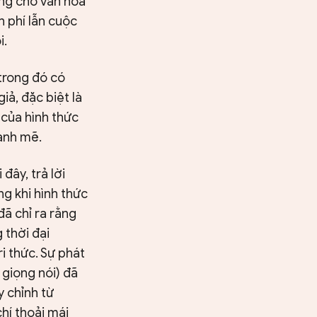
ứng cho văn hóa
h phí lẫn cuộc
i.
 trong đó có
ả, đặc biệt là
 của hình thức
mạnh mẽ.
đây, trả lời
ng khi hình thức
ã chỉ ra rằng
 thời đại
i thức. Sự phát
 giọng nói) đã
 chỉnh từ
Tìm kiếm
hí thoải mái