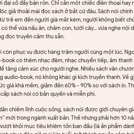
i đại số đầy bận rộn. Chỉ cần một chiếc điện thoại hay 
 độc giả thoải mái đọc sách ở bất cứ đâu. Sách nói chinh
 từ trẻ em đến người già mắt kém, người không biết ch
i có thể vừa nấu ăn, chăm con, tưới cây... vừa nghe nội
ng đọc truyền cảm thu sẵn.
ói còn phục vụ được hàng trăm người cùng một lúc. Ng
o-book có thêm nhạc đệm, nhạc chuyển tiếp, âm thanh
để tăng cảm xúc cho người nghe. Nhiều sách văn chươ
 audio-book, nó không khác gì kịch truyền thanh. Về gi
c giá khá mềm, giảm đến 60% - 90% so với sách in. Th
cấp sách nói có bản quyền và miễn phí.
dần chiếm lĩnh cuộc sống, sách nói được giới chuyên g
ân” mới trong ngành xuất bản. Thế nhưng phải hơn 10 nă
 vượt khỏi mục tiêu khiêm tốn ban đầu (là ấn phẩm dàn