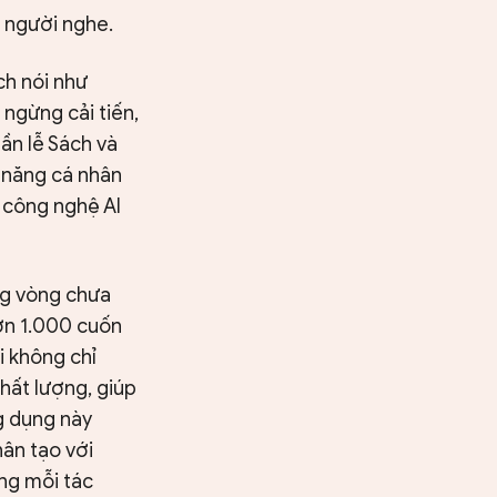
o người nghe.
ch nói như
ngừng cải tiến,
ần lễ Sách và
 năng cá nhân
ừ công nghệ AI
ng vòng chưa
hơn 1.000 cuốn
i không chỉ
hất lượng, giúp
g dụng này
hân tạo với
ong mỗi tác