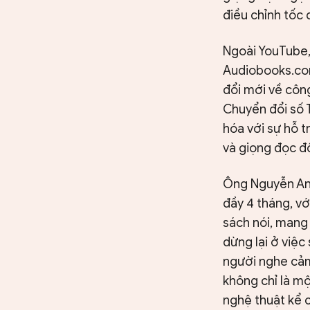
điều chỉnh tốc 
Ngoài YouTube,
Audiobooks.com
đổi mới về công
Chuyển đổi số 
hóa với sự hỗ t
và giọng đọc đ
Ông Nguyễn Anh
đầy 4 tháng, vớ
sách nói, mang 
dừng lại ở việ
người nghe cảm
không chỉ là mộ
nghệ thuật kể c