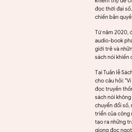
khiếm thị) để c
đọc thời đại số
chiến bản quyền
Từ năm 2020, đạ
audio-book phát
giới trẻ và nhữ
sách nói khiến 
Tại Tuần lễ Sác
cho câu hỏi: "V
đọc truyền thốn
sách nói không 
chuyển đổi số, 
triển của công 
tạo ra những t
giọng đọc ngọt