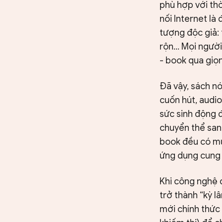
phù hợp với thờ
nối Internet là
tượng độc giả:
rộn... Mọi ngườ
- book qua giọ
Đã vậy, sách n
cuốn hút, audi
sức sinh động 
chuyển thể sang
book đều có mứ
ứng dụng cung 
Khi công nghệ 
trở thành “kỳ l
mới chính thức