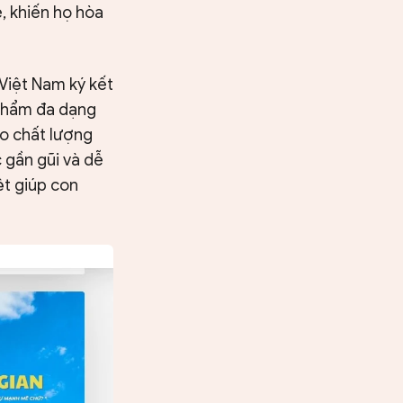
, khiến họ hòa
 Việt Nam ký kết
 phẩm đa dạng
ào chất lượng
 gần gũi và dễ
ệt giúp con