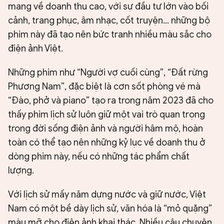
mang về doanh thu cao, với sự đầu tư lớn vào bối
cảnh, trang phục, âm nhạc, cốt truyện... những bộ
phim này đã tạo nên bức tranh nhiều màu sắc cho
điện ảnh Việt.
Những phim như “Người vợ cuối cùng”, “Đất rừng
Phương Nam”, đặc biệt là cơn sốt phòng vé mà
“Đào, phở và piano” tạo ra trong năm 2023 đã cho
thấy phim lịch sử luôn giữ một vai trò quan trọng
trong đời sống điện ảnh và người hâm mộ, hoàn
toàn có thể tạo nên những kỷ lục về doanh thu ở
dòng phim này, nếu có những tác phẩm chất
lượng.
Với lịch sử mấy năm dựng nước và giữ nước, Việt
Nam có một bề dày lịch sử, văn hóa là “mỏ quặng”
màu mỡ cho điện ảnh khai thác. Nhiều câu chuyện,