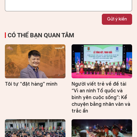
Gửi ý kiến
CÓ THỂ BẠN QUAN TÂM
Tôi tự “đặt hàng” mình
Người viết trẻ về đề tài
“Vì an ninh Tổ quốc và
bình yên cuộc sống”: Kể
chuyện bằng nhân văn và
trắc ẩn