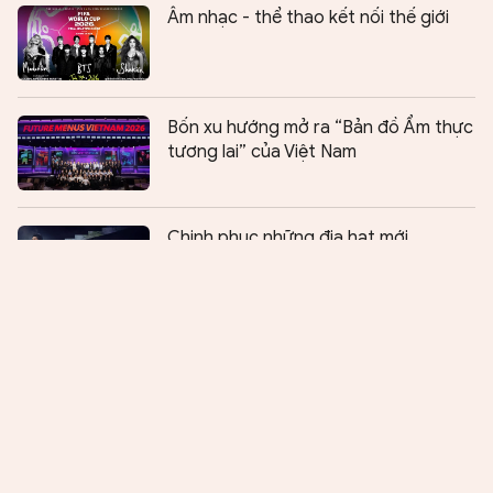
Âm nhạc - thể thao kết nối thế giới
Bốn xu hướng mở ra “Bản đồ Ẩm thực
tương lai” của Việt Nam
Chia sẻ:
0
Chinh phục những địa hạt mới
Từ vở ballet “Gat” đến câu chuyện
phát triển công nghiệp văn hóa
AI và sự hủy hoại của sáng tạo tự
thân