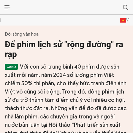
VI
Đời sống văn hóa
ĐỜI SỐNG VĂN HÓA
Để phim lịch sử "rộng đường" ra
TƯ LIỆU VĂN HÓA
rạp
LÝ LUẬN
Với con số trung bình 40 phim được sản
xuất mỗi năm, năm 2024 số lượng phim Việt
THƠ
chiếm 50% thị phần, cho thấy bức tranh điện ảnh
Việt vô cùng sôi động. Trong đó, dòng phim lịch
TRUYỀN THỐNG
sử đã trở thành tâm điểm chú ý với nhiều cơ hội,
TRUYỆN
thách thức đặt ra. Những vấn đề đó đã được các
nhà làm phim, các chuyên gia trong và ngoài
DIỄN ĐÀN
nước bàn luận tại Hội thảo “Phát triển sản xuất
CHUYÊN TRANG