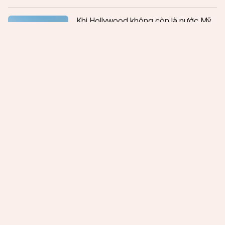
Chia sẻ:
0
Khi Hollywood không còn là nước Mỹ
"Thời tiết của ký ức..."
Văn học thiếu nhi từ góc nhìn của
người viết trẻ
Âm nhạc không đơn thuần chỉ là giải
trí
“Mật mã Đông Dương”: Phim tình báo