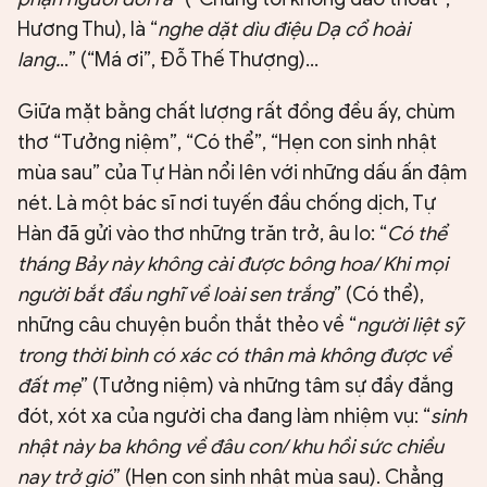
Hương Thu), là “
nghe dặt dìu điệu Dạ cổ hoài
lang.
..” (“Má ơi”, Đỗ Thế Thượng)...
Giữa mặt bằng chất lượng rất đồng đều ấy, chùm
thơ “Tưởng niệm”, “Có thể”, “Hẹn con sinh nhật
mùa sau” của Tự Hàn nổi lên với những dấu ấn đậm
nét. Là một bác sĩ nơi tuyến đầu chống dịch, Tự
Hàn đã gửi vào thơ những trăn trở, âu lo: “
Có thể
tháng Bảy này không cài được bông hoa/ Khi mọi
người bắt đầu nghĩ về loài sen trắng
” (Có thể),
những câu chuyện buồn thắt thẻo về “
người liệt sỹ
trong thời bình có xác có thân mà không được về
đất mẹ
” (Tưởng niệm) và những tâm sự đầy đắng
đót, xót xa của người cha đang làm nhiệm vụ: “
sinh
nhật này ba không về đâu con/ khu hồi sức chiều
nay trở gió
” (Hẹn con sinh nhật mùa sau). Chẳng