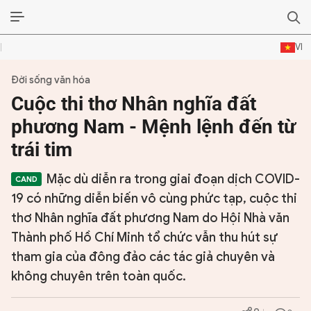
VI
Đời sống văn hóa
ĐỜI SỐNG VĂN HÓA
Cuộc thi thơ Nhân nghĩa đất
TƯ LIỆU VĂN HÓA
phương Nam - Mệnh lệnh đến từ
trái tim
LÝ LUẬN
Mặc dù diễn ra trong giai đoạn dịch COVID-
THƠ
19 có những diễn biến vô cùng phức tạp, cuộc thi
TRUYỀN THỐNG
thơ Nhân nghĩa đất phương Nam do Hội Nhà văn
Thành phố Hồ Chí Minh tổ chức vẫn thu hút sự
TRUYỆN
tham gia của đông đảo các tác giả chuyên và
không chuyên trên toàn quốc.
DIỄN ĐÀN
CHUYÊN TRANG