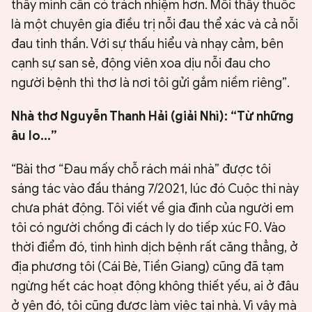
thấy mình cần có trách nhiệm hơn. Mỗi thầy thuốc
là một chuyên gia điều trị nỗi đau thể xác và cả nỗi
đau tinh thần. Với sự thấu hiểu và nhạy cảm, bên
cạnh sự san sẻ, động viên xoa dịu nỗi đau cho
người bệnh thì thơ là nơi tôi gửi gắm niềm riêng”.
Nhà thơ Nguyễn Thanh Hải (giải Nhì):
“Từ những
âu lo...”
“Bài thơ “Đau mấy chỗ rách mái nhà” được tôi
sáng tác vào đầu tháng 7/2021, lúc đó Cuộc thi này
chưa phát động. Tôi viết về gia đình của người em
tôi có người chồng đi cách ly do tiếp xúc F0. Vào
thời điểm đó, tình hình dịch bệnh rất căng thẳng, ở
địa phương tôi (Cái Bè, Tiền Giang) cũng đã tạm
ngừng hết các hoạt động không thiết yếu, ai ở đâu
ở yên đó, tôi cũng được làm việc tại nhà. Vì vậy mà