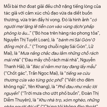
Mỗi bài thơ đoạt giải đều chở nặng tiếng lòng của
tác giả với cảm xúc chủ đạo vừa da diết buồn
thương, vừa tràn đầy hi vọng. Đó là hình ảnh “
có
người mẹ/ lặng lẽ tiễn con vào vùng dịch/ phấp
phỏng lo âu...
” (“Bó hoa trên hàng rào phong tỏa”,
Nguyễn Thị Tuyết Loan), là “
bánh mì Sài Gòn/ 0
đồng một ổ..
.” (“Trong chuỗi ngày Sài Gòn”, Lữ
Mai), là “
Mưa nắng chắc đau lắm những chỗ rách
mái nh
à” (“Đau mấy chỗ rách mái nhà”, Nguyễn
Thanh Hải), là “
Bác sĩ nằm mơ tay đang lấy mẫu
”
(“Chốt gác”, Trần Ngọc Mai), là “
tiếng xe cứu
thương cứa vào từng góc phố
” (“Viết cho đêm
không ngủ”, Yên Khang), là “
Phố đau như mắc lời
nguyền
” (“Trời mưa cho ướt phố buồn”, Đoàn Thị
Diễm Thuyên), là “
Khu nhà trọ, xóm nghèo, những
phận người đói rã
” (“Chúng tôi không đào thoát”,