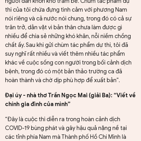
người dân khốn khó trăm bề. Chùm tác phẩm dự
thi của tôi chứa đựng tình cảm với phương Nam
nói riêng và cả nước nói chung, trong đó có cả sự
trăn trở, dằn vặt vì bản thân chưa làm được gì
nhiều để chia sẻ những khó khăn, nỗi niềm chồng
chất ấy. Sau khi gửi chùm tác phẩm dự thi, tôi đã
suy nghĩ rất nhiều và viết thêm nhiều tác phẩm
khác về cuộc sống con người trong bối cảnh dịch
bệnh, trong đó có một bản thảo trường ca đã
hoàn thành và chờ dịp phù hợp để xuất bản”.
Đại úy - nhà thơ Trần Ngọc Mai (giải Ba): “Viết về
chính gia đình của mình”
“Đây là cuộc thi diễn ra trong hoàn cảnh dịch
COVID-19 bùng phát và gây hậu quả nặng nề tại
các tỉnh phía Nam mà Thành phố Hồ Chí Minh là