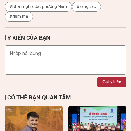
#Nhân nghĩa đất phương Nam
#sáng tác
#đam mê
Ý KIẾN CỦA BẠN
Gửi ý kiến
CÓ THỂ BẠN QUAN TÂM