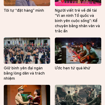
Tôi tự “đặt hàng” mình
Người viết trẻ về đề tài
“Vì an ninh Tổ quốc và
bình yên cuộc sống”: Kể
chuyện bằng nhân văn và
trắc ẩn
Giữ bình yên đại ngàn
Ước hẹn từ quá khứ
bằng lòng dân và trách
nhiệm