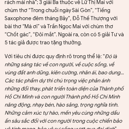
rách mái nhà”; 3 giải Ba thuộc về Lữ Thị Mai với
chùm thơ “Trong chuỗi ngày Sài Gòn”, “Tiếng
Saxophone đêm tháng Bảy”, Đỗ Thế Thượng với
bài thơ “Má ơi” và Trần Ngọc Mai với chùm thơ
“Chốt gác”, “Đôi mắt”. Ngoài ra, còn có 5 giải Tư và
5 tác giả được trao tặng thưởng.
Với tiêu chí được quy định rõ trong thể lệ: “
Đó là
những sáng tác về con người, về cuộc sống, về
vùng đất anh dũng, kiên cường, nhân ái, bao dung...
Các tác phẩm dự thi chú trọng việc phản ánh
những đổi thay, phát triển toàn diện của Thành phố
Hồ Chí Minh và con người Thành phố Hồ Chí Minh
năng động, nhạy bén, hào sảng, trọng nghĩa tình.
Những cảm xúc tự hào, mến yêu cùng những dấu
ấn sâu sắc đối với con người trong cuộc chiến bảo