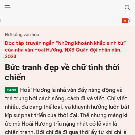
VI
Đời sống văn hóa
ĐỜI SỐNG VĂN HÓA
Đọc tập truyện ngắn “Những khoảnh khắc sinh tử”
của nhà văn Hoài Hương, NXB Quân đội nhân dân,
TƯ LIỆU VĂN HÓA
2023
LÝ LUẬN
Bức tranh đẹp về chữ tình thời
chiến
THƠ
Hoài Hương là nhà văn đầy năng động và
TRUYỀN THỐNG
trẻ trung bởi cách sống, cách đi và viết. Chị viết
nhiều, đa dạng thể loại, và khuynh hướng luôn bắt
TRUYỆN
kịp sự phát triển của thời đại. Thế nhưng mảng kí
DIỄN ĐÀN
ức mà Hoài Hương trĩu nặng nhất có lẽ vẫn là
chiến tranh. Bởi chị đã đi qua thời ấy từ khi chỉ là
CHUYÊN TRANG