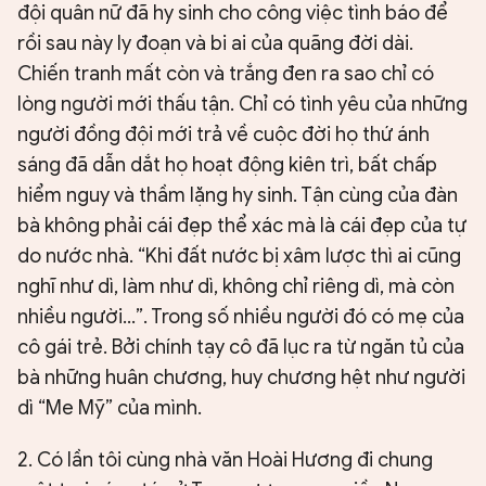
đội quân nữ đã hy sinh cho công việc tình báo để
rồi sau này ly đoạn và bi ai của quãng đời dài.
Chiến tranh mất còn và trắng đen ra sao chỉ có
lòng người mới thấu tận. Chỉ có tình yêu của những
người đồng đội mới trả về cuộc đời họ thứ ánh
sáng đã dẫn dắt họ hoạt động kiên trì, bất chấp
hiểm nguy và thầm lặng hy sinh. Tận cùng của đàn
bà không phải cái đẹp thể xác mà là cái đẹp của tự
do nước nhà. “Khi đất nước bị xâm lược thì ai cũng
nghĩ như dì, làm như dì, không chỉ riêng dì, mà còn
nhiều người…”. Trong số nhiều người đó có mẹ của
cô gái trẻ. Bởi chính tạy cô đã lục ra từ ngăn tủ của
bà những huân chương, huy chương hệt như người
dì “Me Mỹ” của mình.
2. Có lần tôi cùng nhà văn Hoài Hương đi chung