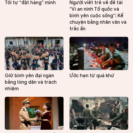
Tôi tự “đặt hàng” mình
Người viết trẻ về đề tài
“Vì an ninh Tổ quốc và
bình yên cuộc sống”: Kể
chuyện bằng nhân văn và
trắc ẩn
Giữ bình yên đại ngàn
Ước hẹn từ quá khứ
bằng lòng dân và trách
nhiệm