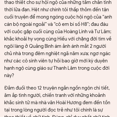
thao thiết cho sự hội ngộ của những tấm chân tình
thời lửa đạn. Hệt như chính tôi thấp thỏm đến tận
cuối truyện để mong ngóng cuộc hội ngộ của “anh
cán bộ ngoài ngoải” và “cô em bí số H8”; đau đáu
với cuộc gặp cuối cùng của Hoàng Linh và Tư Lâm;
khắc khoải hy vọng cùng Hiếu với chặng đời tìm về
ngôi làng ở Quảng Bình ám ảnh ánh mắt 2 người
chủ nhà trong đêm nghiệt ngã năm xưa; ngơ ngác
như các cô sinh viên tự hỏi bao giờ mới kỳ duyên
hạnh ngộ cùng giáo sư Thanh Lâm trong cuộc đời
này?
Đắm đuối theo 12 truyện ngắn ngồn ngộn chi tiết,
ăm ắp tình người, chiến tranh với những khoảnh
khắc sinh tử mà nhà văn Hoài Hương đem đến tồn
tại trong lòng người đọc trẻ như tôi chính là sự