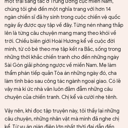
một trại sáng tác ở Trung ương cục miền Nam,
chúng tôi ghé đến một nghĩa trang với hơn 14
ngàn chiến sĩ đã hy sinh trong cuộc chiến vệ quốc
ngày ấy được quy tập về đây. Từng nén nhang thắp
lên là từng câu chuyện mang mang theo khói về
trời. Chiều biên giới Hoài Hương kể về cuộc đời
mình, từ cô bé theo mẹ tập kết ra Bắc, sống trong
những thời khắc chiến tranh cho đến những ngày
Sài Gòn giải phóng ngược về miền Nam. Mẹ làm
thẩm phán tiếp quản Tòa án những ngày đó, cha
làm tình báo sau công tác ngành ngoại giao. Có lẽ
vậy mà kí ức nhà văn luôn đằm đẵm những câu
chuyện của chiến tranh. Chị kể và cười nhẹ tênh.
Vậy nên, khi đọc tập truyện này, tôi thấy lại những
câu chuyện, những nhân vật mà mình đã nghe chị
kể. Từ vụ án gián điệp lớn nhất thời đại dẫn đến