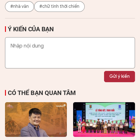
#nhà văn
#chữ tình thời chiến
Ý KIẾN CỦA BẠN
Gửi ý kiến
CÓ THỂ BẠN QUAN TÂM