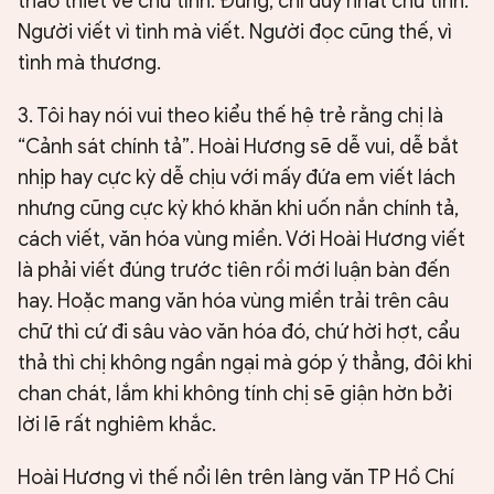
thao thiết về chữ tình. Đúng, chỉ duy nhất chữ tình.
Người viết vì tình mà viết. Người đọc cũng thế, vì
tình mà thương.
3. Tôi hay nói vui theo kiểu thế hệ trẻ rằng chị là
“Cảnh sát chính tả”. Hoài Hương sẽ dễ vui, dễ bắt
nhịp hay cực kỳ dễ chịu với mấy đứa em viết lách
nhưng cũng cực kỳ khó khăn khi uốn nắn chính tả,
cách viết, văn hóa vùng miền. Với Hoài Hương viết
là phải viết đúng trước tiên rồi mới luận bàn đến
hay. Hoặc mang văn hóa vùng miền trải trên câu
chữ thì cứ đi sâu vào văn hóa đó, chứ hời hợt, cẩu
thả thì chị không ngần ngại mà góp ý thẳng, đôi khi
chan chát, lắm khi không tính chị sẽ giận hờn bởi
lời lẽ rất nghiêm khắc.
Hoài Hương vì thế nổi lên trên làng văn TP Hồ Chí