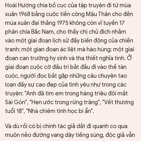
Hoài Hương chia bố cục của tập truyện đi từ mùa
xuân 1968 bằng cuộc tiến công Mậu Thân cho đến
mùa xuân đại thắng 1975 không còn vĩ tuyến 17
phân chia Bắc Nam, cho thấy chị chủ đích nhắm
vào một giai đoạn lịch sử đầy biến động của chiến
tranh; một gian đoạn ác liệt mà hào hùng; một giai
đoạn can trường hy sinh và tha thiết nghĩa tình. Ở
giai đoạn cuộc cờ đấu trí bắt đầu đi vào thế tàn
cuộc, người đọc bắt gặp những câu chuyện tao
loạn đầy sự cao đẹp của tình yêu như trong các
truyện: "Anh đã tìm em trong hàng triệu đôi mắt
Sài Gòn", "Hẹn ước trong rừng trăng", "Vết thương
tuổi 18", "Nhà chiêm tinh học bí ẩn".
Và dù rồi có bị chính tác giả dắt đi quanh co qua
muôn nẻo đường vang dậy tiếng súng, độc giả vẫn