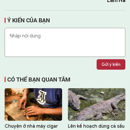
Lam Hà
Ý KIẾN CỦA BẠN
Gửi ý kiến
CÓ THỂ BẠN QUAN TÂM
Chuyện ở nhà máy cigar
Lên kế hoạch dùng cá sấu