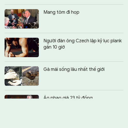
Mang tôm đi họp
Người đàn ông Czech lập kỷ lục plank
gần 10 giờ
Gà mái sống lâu nhất thế giới
Chia sẻ:
0
Áo phao giá 23 tỷ đồng
92 tuổi vẫn đi giao báo