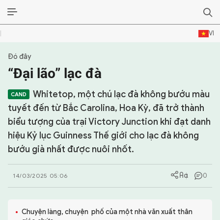
VI
Đó đây
SỰ KIỆN & BÌNH LUẬN
“Đại lão” lạc đà
HẬU TRƯỜNG
Whitetop, một chú lạc đà không bướu màu
KINH TẾ - VĂN HÓA - THỂ THAO
tuyết đến từ Bắc Carolina, Hoa Kỳ, đã trở thành
biểu tượng của trại Victory Junction khi đạt danh
HỒ SƠ MẬT
hiệu Kỷ lục Guinness Thế giới cho lạc đà không
bướu già nhất được nuôi nhốt.
PHÓNG SỰ
HỒ SƠ INTERPOL
0
14/03/2025 05:06
VỤ ÁN NỔI TIẾNG
Chuyện làng, chuyện phố của một nhà văn xuất thân
TƯ LIỆU