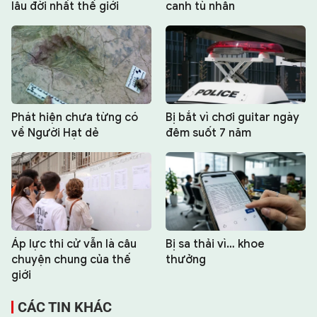
lâu đời nhất thế giới
canh tù nhân
Phát hiện chưa từng có
Bị bắt vì chơi guitar ngày
về Người Hạt dẻ
đêm suốt 7 năm
Áp lực thi cử vẫn là câu
Bị sa thải vì… khoe
chuyện chung của thế
thưởng
giới
CÁC TIN KHÁC