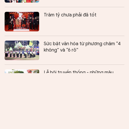
Trăm tỷ chưa phải đã tốt
Sức bật văn hóa từ phương châm “4
không” và “6 rõ”
Chia sẻ:
0
Lễ hội truyền thống - những mâu
thuẫn từ khái niệm đến thực hành
Để có những diễn viên đa năng