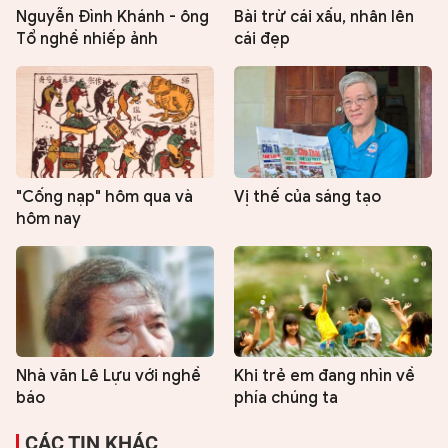
Nguyễn Đình Khánh - ông
Bài trừ cái xấu, nhân lên
Tổ nghề nhiếp ảnh
cái đẹp
"Cống nạp" hôm qua và
Vị thế của sáng tạo
hôm nay
Nhà văn Lê Lựu với nghề
Khi trẻ em đang nhìn về
báo
phía chúng ta
CÁC TIN KHÁC