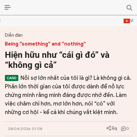
VI
Diễn đàn
ĐỜI SỐNG VĂN HÓA
Being “something” and “nothing”
TƯ LIỆU VĂN HÓA
Hiện hữu như “cái gì đó” và
“không gì cả”
LÝ LUẬN
Nỗi sợ lớn nhất của tôi là gì? Là không gì cả.
THƠ
Phần lớn thời gian của tôi được dành để nỗ lực
TRUYỀN THỐNG
chứng minh rằng mình đáng được nhớ đến. Làm
việc chăm chỉ hơn, mơ lớn hơn, nói “có” với
TRUYỆN
những cơ hội - kể cả khi chúng vắt kiệt mình.
DIỄN ĐÀN
0
28/04/2026 01:08
CHUYÊN TRANG