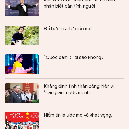
Khi "vết xước nhân sinh" là tín hiệu
nhận biết căn tính người
Để bước ra từ giấc mơ
“Quốc cầm”: Tại sao không?
Khẳng định tinh thần cống hiến vì
“dân giàu, nước mạnh”
Niềm tin là ước mơ và khát vọng...