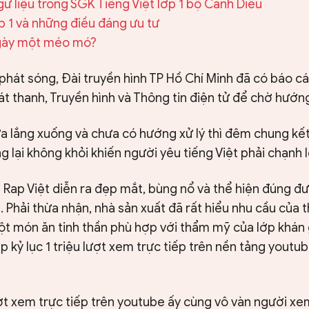
gữ liệu trong SGK Tiếng Việt lớp 1 bộ Cánh Diều
ớp 1 và những điều đáng ưu tư
ngày một méo mó?
 phát sóng, Đài truyền hình TP Hồ Chí Minh đã có báo cá
t thanh, Truyền hình và Thông tin điện tử để chờ hướng
a lắng xuống và chưa có hướng xử lý thì đêm chung kết
 lại không khỏi khiến người yêu tiếng Việt phải chạnh 
Rap Việt diễn ra đẹp mắt, bùng nổ và thể hiện đúng đư
. Phải thừa nhận, nhà sản xuất đã rất hiểu nhu cầu của 
 món ăn tinh thần phù hợp với thẩm mỹ của lớp khán g
p kỷ lục 1 triệu lượt xem trực tiếp trên nền tảng youtu
ượt xem trực tiếp trên youtube ấy cùng vô vàn người xe