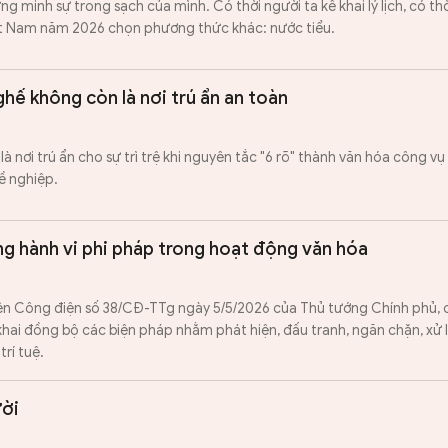
ng minh sự trong sạch của mình. Có thời người ta kê khai lý lịch, có thời
t Nam năm 2026 chọn phương thức khác: nước tiểu.
 ghế không còn là nơi trú ẩn an toàn
 nơi trú ẩn cho sự trì trệ khi nguyên tắc "6 rõ" thành văn hóa công vụ 
ề nghiệp.
ng hành vi phi pháp trong hoạt động văn hóa
hiện Công điện số 38/CĐ-TTg ngày 5/5/2026 của Thủ tướng Chính phủ,
khai đồng bộ các biện pháp nhằm phát hiện, đấu tranh, ngăn chặn, xử 
rí tuệ.
ười