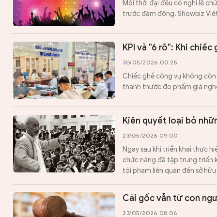
Mỗi thời đại đều có nghi lễ chứ
trước đám đông. Showbiz Việ
KPI và "6 rõ": Khi chiếc
30/05/2026 00:25
Chiếc ghế công vụ không còn là
thành thước đo phẩm giá ngh
Kiên quyết loại bỏ nhữ
23/05/2026 09:00
Ngay sau khi triển khai thực 
chức năng đã tập trung triển 
tội phạm liên quan đến sở hữu t
Cái gốc vẫn từ con ng
23/05/2026 08:06