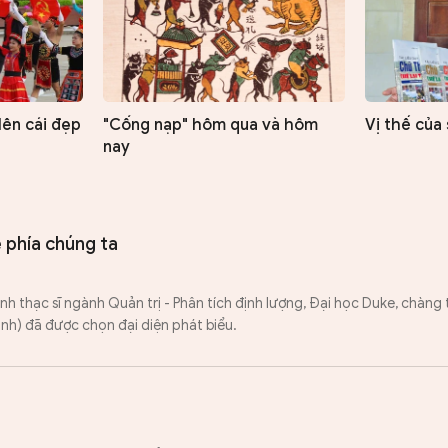
 lên cái đẹp
"Cống nạp" hôm qua và hôm
Vị thế của
nay
 phía chúng ta
nh thạc sĩ ngành Quản trị - Phân tích định lượng, Đại học Duke, chàng
inh) đã được chọn đại diện phát biểu.