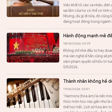
Việc khởi tố các cá nhân, đơn 
sai lầm của họ có thể có tính 
Nhưng, dù gì đi nữa, đó cũng l
đang hoạt động trong ngành 
Hành động mạnh mẽ để 
18/05/2026 03:39
Không chỉ nhà đầu tư hay doanh
mà văn nghệ sĩ hẳn cũng sẽ ph
xâm phạm quyền sở hữu trí tu
5/5/2026.
Thành nhân không hề d
17/05/2026 03:51
“Harmony (hòa âm) là nền mó
thức môn học này gần như là q
thể học hết. Lịch sử hòa âm trải