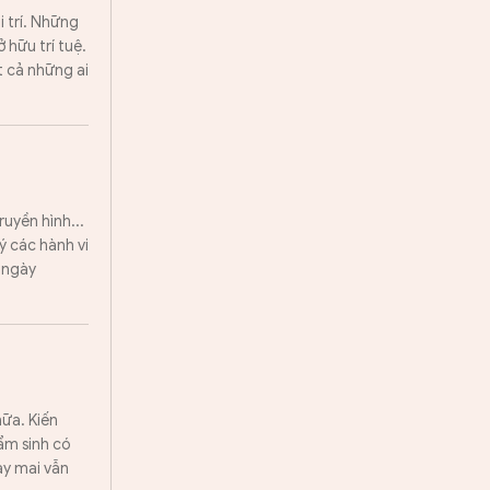
i trí. Những
 hữu trí tuệ.
t cả những ai
uyền hình...
ý các hành vi
 ngày
ữa. Kiến
ẩm sinh có
nay mai vẫn