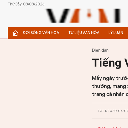
Thứ Bảy, 08/08/2026
ĐỜI SỐNG VĂN HÓA
TƯ LIỆU VĂN HÓA
LÝ LUẬN
ĐỜI SỐNG VĂN HÓA
TƯ LIỆU VĂN HÓA
Diễn đàn
Tiếng V
LÝ LUẬN
THƠ
Mấy ngày trước
thưởng, mạng xã
TRUYỀN THỐNG
trang cá nhân 
TRUYỆN
19/11/2020 04:0
DIỄN ĐÀN