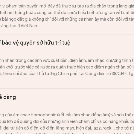
vị vi phạm bản quyền mới đây đã thực sự tạo ra địa chấn trong làng giả
chất hệ thống hoặc cũng có thể do chưa hiểu biết tường tận về Luật Sở
à bài học đắt giá không chỉ đối với những cá nhân ấy mà còn đối với tấ
sáng tạo ở Việt Nam.
bảo vệ quyền sở hữu trí tuệ
 nhân trong các lĩnh vực xuất bản, điện ảnh, âm nhạc, chương trình tr
ấn khởi trước việc cả nước ra quân thực hiện cao điểm ngăn chặn, xử l
ệ, theo chỉ đạo của Thủ tướng Chính phủ, tại Công điện số 38/CĐ-TTg
ễ dàng
ng của âm nhạc Homophonic (kết cấu âm nhạc đồng âm) và hơn thế n
uá lớn để quãng đời của những sinh viên chăm chỉ và có năng khiếu b
 dài từ tiền cổ điển, cổ điển, lãng mạn, hiện đại, jazz, rock... cho tới 