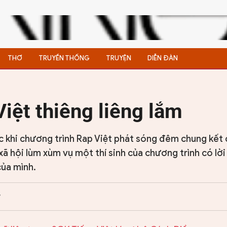
THƠ
TRUYỀN THỐNG
TRUYỆN
DIỄN ĐÀN
iệt thiêng liêng lắm
 khi chương trình Rap Việt phát sóng đêm chung kết 
 hội lùm xùm vụ một thí sinh của chương trình có lời 
của mình.
7