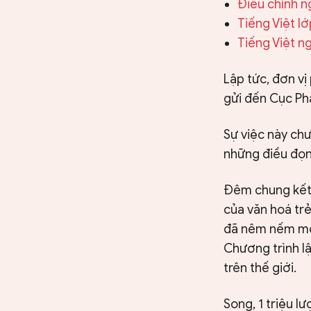
CHUYÊN TRANG
Điều chỉnh n
Tiếng Việt l
Tiếng Việt 
Lập tức, đơn vị
gửi đến Cục Phá
Sự việc này chư
những điều đọng
Đêm chung kết 
của văn hoá trẻ
đã nêm nếm một
Chương trình lậ
trên thế giới.
Song, 1 triệu l