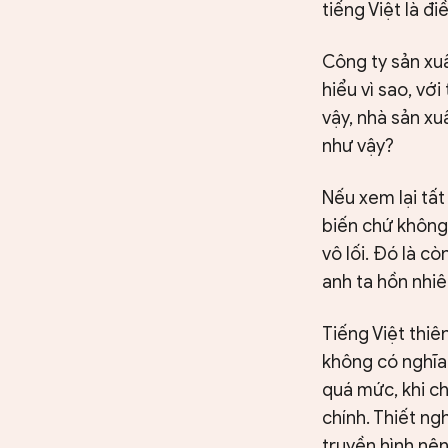
tiếng Việt là đ
Công ty sản xuấ
hiểu vì sao, với
vậy, nhà sản xu
như vậy?
Nếu xem lại tất
biến chứ không
vô lối. Đó là c
anh ta hồn nhi
Tiếng Việt thiê
không có nghĩa
quá mức, khi ch
chính. Thiết ng
truyền hình nên