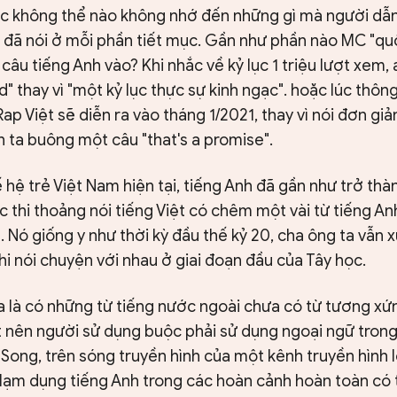
ắc không thể nào không nhớ đến những gì mà người dẫn
 đã nói ở mỗi phần tiết mục. Gần như phần nào MC "qu
âu tiếng Anh vào? Khi nhắc về kỷ lục 1 triệu lượt xem, 
" thay vì "một kỷ lục thực sự kinh ngạc". hoặc lúc thô
ap Việt sẽ diễn ra vào tháng 1/2021, thay vì nói đơn giả
h ta buông một câu "that's a promise".
ế hệ trẻ Việt Nam hiện tại, tiếng Anh đã gần như trở th
ệc thi thoảng nói tiếng Việt có chêm một vài từ tiếng Anh
m. Nó giống y như thời kỳ đầu thế kỷ 20, cha ông ta vẫn
 khi nói chuyện với nhau ở giai đoạn đầu của Tây học.
a là có những từ tiếng nước ngoài chưa có từ tương xứ
ệt nên người sử dụng buộc phải sử dụng ngoại ngữ tron
 Song, trên sóng truyền hình của một kênh truyền hình 
lạm dụng tiếng Anh trong các hoàn cảnh hoàn toàn có 