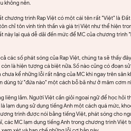
iều không nên.
t chương trình Rap Việt có một cái tên rất "Việt" là Đất
 tôn chỉ tôn vinh tinh thần và giá trị Việt như thể hiện tr
ất này lại quá dễ dãi đến mức để MC của chương trình 
 cả các số phát sóng của Rap Việt, chúng ta sẽ thấy đâ
 còn là hiện tượng cá biệt nữa. Số nào cũng có đoạn sử
òn chưa kể những lỗi rất nặng của MC khi ngay trên sân k
ên dùng từ "đứa nào" một cách bỗ bã như ở mâm cơm n
ng liêng lắm. Người Việt cần giỏi ngoại ngữ để học hỏi t
 là lạm dụng sử dụng tiếng Anh một cách quá mức, kho
ương trình được nói bằng tiếng Việt, phát sóng cho ng
hĩ, các MC lạm dụng tiếng Anh trong chương trình Việt 
 xem xét và hạn chế những lỗi cơ bản này.