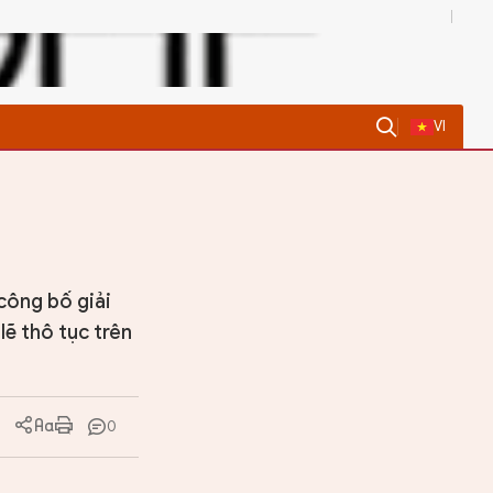
0
VI
công bố giải
lẽ thô tục trên
0