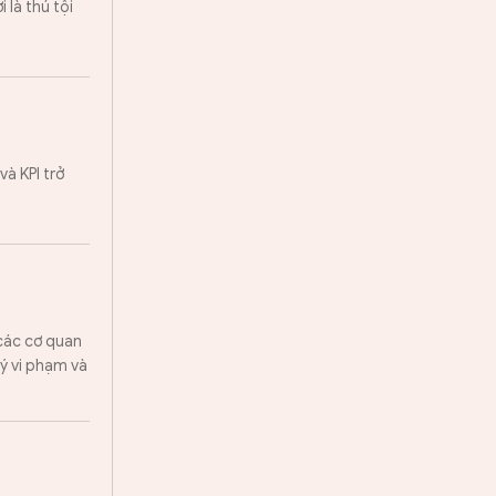
 là thú tội
và KPI trở
 các cơ quan
lý vi phạm và