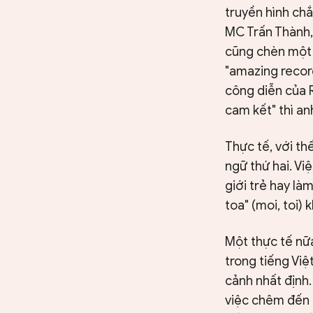
truyền hình ch
MC Trấn Thành,
cũng chèn một c
"amazing record
công diễn của R
cam kết" thì an
Thực tế, với th
ngữ thứ hai. Vi
giới trẻ hay là
toa" (moi, toi)
Một thực tế nữ
trong tiếng Vi
cảnh nhất định.
việc chêm đến 