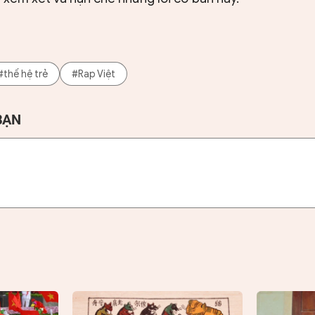
#thế hệ trẻ
#Rap Việt
BẠN