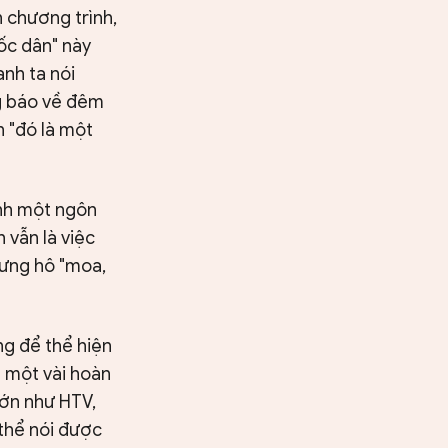
 chương trình,
ốc dân" này
anh ta nói
ng báo về đêm
n "đó là một
ành một ngôn
 vẫn là việc
 xưng hô "moa,
ng để thể hiện
g một vài hoàn
lớn như HTV,
thể nói được