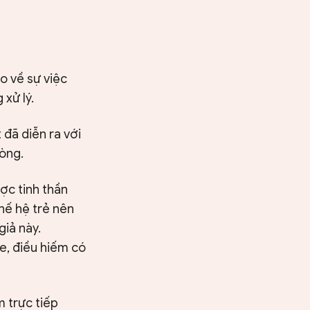
o về sự việc
 xử lý.
 đã diễn ra với
lòng.
ợc tinh thần
thế hệ trẻ nên
iả này.
be, điều hiếm có
m trực tiếp