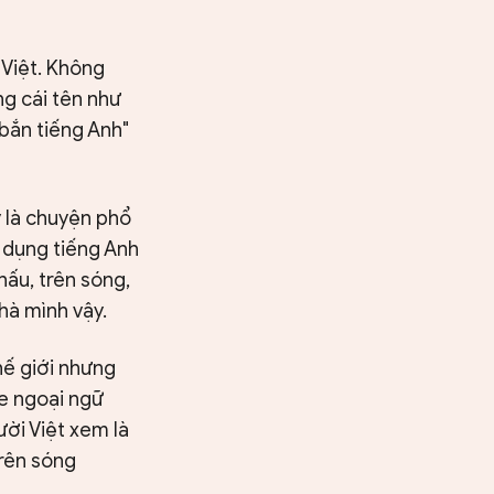
 Việt. Không
ong cái tên như
"bắn tiếng Anh"
y là chuyện phổ
 dụng tiếng Anh
hấu, trên sóng,
hà mình vậy.
hế giới nhưng
e ngoại ngữ
ười Việt xem là
trên sóng