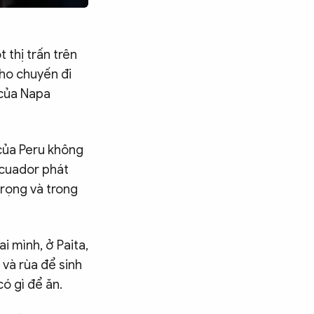
thị trấn trên
cho chuyến đi
 của Napa
 của Peru không
Ecuador phát
rọng và trong
i mình, ở Paita,
 và rùa để sinh
ó gì để ăn.