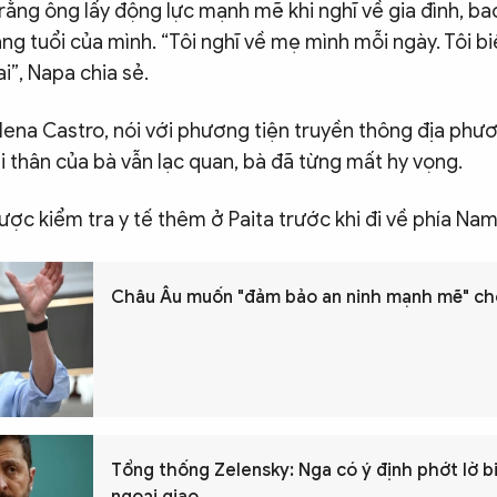
rằng ông lấy động lực mạnh mẽ khi nghĩ về gia đình, b
áng tuổi của mình. “Tôi nghĩ về mẹ mình mỗi ngày. Tôi bi
ai”, Napa chia sẻ.
lena Castro, nói với phương tiện truyền thông địa phư
 thân của bà vẫn lạc quan, bà đã từng mất hy vọng.
ợc kiểm tra y tế thêm ở Paita trước khi đi về phía Na
Châu Âu muốn "đảm bảo an ninh mạnh mẽ" ch
Tổng thống Zelensky: Nga có ý định phớt lờ b
ngoại giao