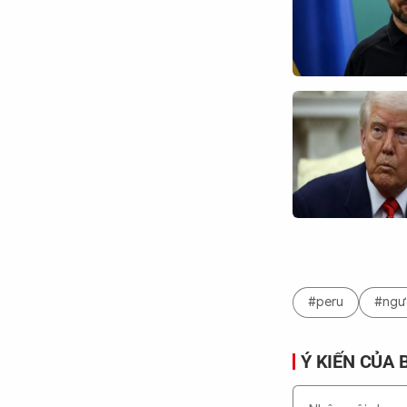
#peru
#ngư
Ý KIẾN CỦA 