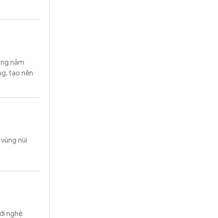
rong năm
ng, tạo nên
 vùng núi
ới nghệ