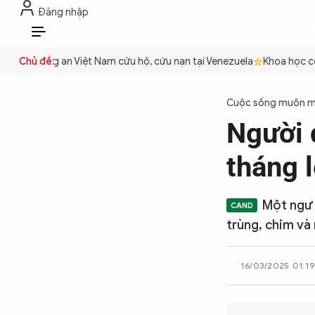
Đăng nhập
THỜI SỰ
CHỐNG DIỄN BIẾN HÒA B
VI
yền
Chủ đề:
Công an Việt Nam cứu hộ, cứu nạn tại Venezuela
Khoa học cơ b
THỜI SỰ
Cuộc sống muôn 
Người 
CHỐNG DIỄN BIẾN HÒA BÌNH
tháng 
CÔNG AN TRONG LÒNG DÂN
Một ngư 
trùng, chim và 
XÃ HỘI
16/03/2025 01:19
PHÁP LUẬT