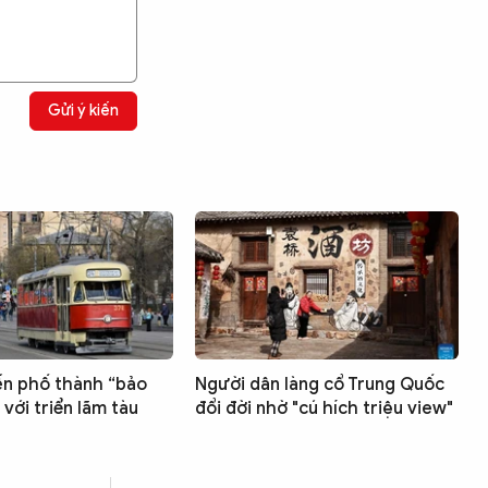
Gửi ý kiến
ến phố thành “bảo
Người dân làng cổ Trung Quốc
với triển lãm tàu
đổi đời nhờ "cú hích triệu view"