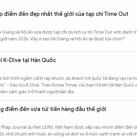
op điểm đến đẹp nhất thế giới của tạp chí Time Out
à Giang và Hội An vừa được tạp chí du lịch uy tín Time Out vinh danh 
iới năm 2026. Vậy vì sao Hà Giang và Hội An lại được lựa chọn?
ới K-Dive tại Hàn Quốc
lịch trình ngắm cảnh rập khuôn, du khách trẻ quốc tế đang tạo ra m
 chi” - trào lưu K-Dive. Theo Korea Times, các bạn trẻ khi tới Hàn Quốc d
iệm cảm giác trở thành người bản địa.
 điểm đến vừa túi tiền hàng đầu thế giới
 Pháp Journal du Net (JDN), Việt Nam được xếp vào nhóm điểm đến du 
6, nhờ chi phí sinh hoạt, ăn uống và dịch vụ ở mức cạnh tranh so với 