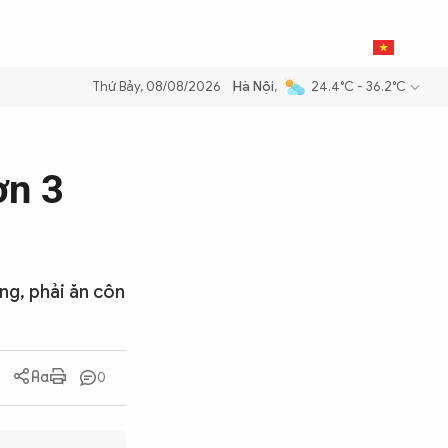
0
THỂ THAO
BẠN ĐỌC & CAND
VI
Thứ Bảy, 08/08/2026
Hà Nội
,
24.4°C - 36.2°C
ng dầu để đảm bảo an ninh năng lượng quốc gia
Thực hiện Nghị quyết
ơn 3
ng, phải ăn côn
0