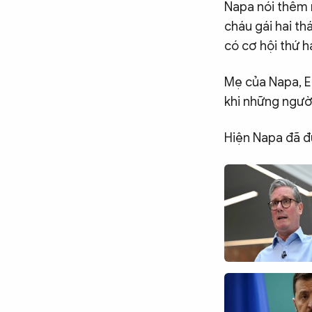
Napa nói thêm 
cháu gái hai th
có cơ hội thứ h
Mẹ của Napa, E
khi những người
Hiện Napa đã đư