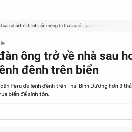
ÌNH
CÔNG AN TRONG LÒNG DÂN
XÃ HỘI
PHÁP LUẬT
QUỐC TẾ
VĂN HÓA - 
ản phải trở thành nền móng tri thức quốc gia
Triệt để tiết kiệm xă
màu
đàn ông trở về nhà sau h
lênh đênh trên biển
dân Peru đã lênh đênh trên Thái Bình Dương hơn 3 thá
rùa biển để sinh tồn.