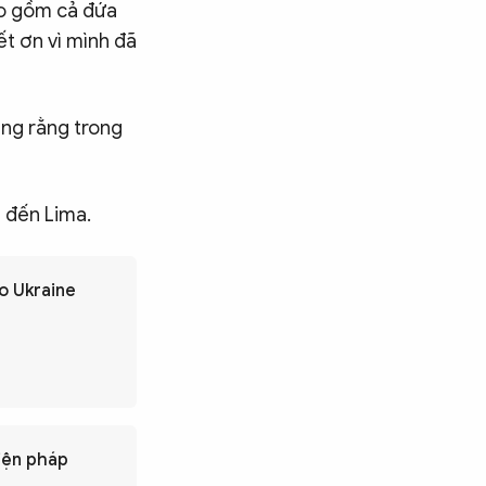
ao gồm cả đứa
ết ơn vì mình đã
ơng rằng trong
m đến Lima.
o Ukraine
iện pháp