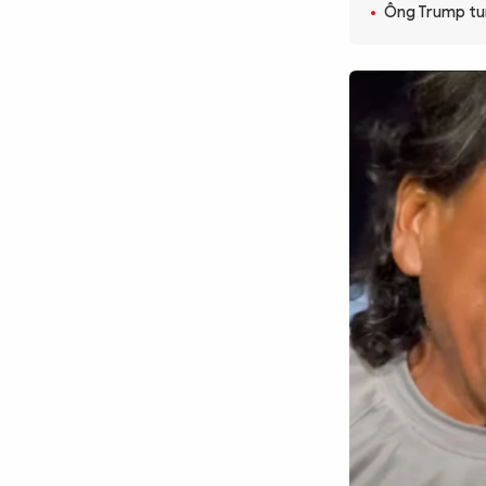
Ông Trump tun
CÔNG NGHỆ
QUỐC TẾ
VĂN HÓA - THỂ THAO
BẠN ĐỌC & CAND
ĐA PHƯƠNG TIỆN
eMagazine
Podcast
Video
Ảnh
Infographic