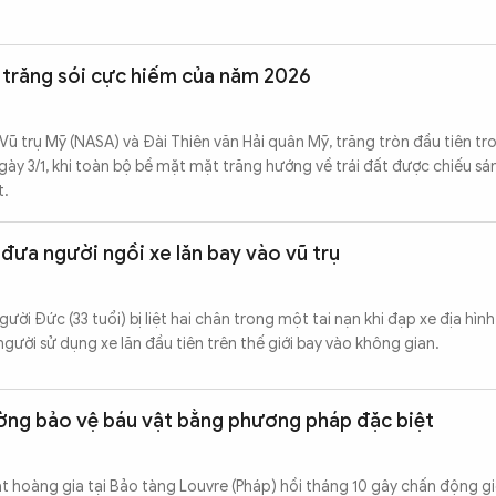
u trăng sói cực hiếm của năm 2026
ũ trụ Mỹ (NASA) và Đài Thiên văn Hải quân Mỹ, trăng tròn đầu tiên t
gày 3/1, khi toàn bộ bề mặt mặt trăng hướng về trái đất được chiếu sá
t.
 đưa người ngồi xe lăn bay vào vũ trụ
ười Đức (33 tuổi) bị liệt hai chân trong một tai nạn khi đạp xe địa hình
gười sử dụng xe lăn đầu tiên trên thế giới bay vào không gian.
ường bảo vệ báu vật bằng phương pháp đặc biệt
t hoàng gia tại Bảo tàng Louvre (Pháp) hồi tháng 10 gây chấn động gi