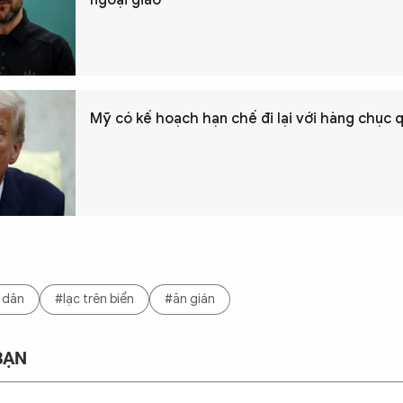
Mỹ có kế hoạch hạn chế đi lại với hàng chục 
 dân
#lạc trên biển
#ăn gián
BẠN