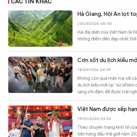
CÁC TIN KHÁC
Hà Giang, Hội An lọt t
23/03/2026 08:00
Hai đại diện của Việt Nam là H
những điểm đến đẹp nhất thế g
Cơn sốt du lịch kiểu m
13/03/2026 04:39
Không còn quá mặn mà với các 
du lịch kiểu mới tại “xứ sở kim
sàng chi đậm để được trải ngh
Việt Nam được xếp hạng
19/02/2026 03:34
Theo chuyên trang kinh tế của
tiền hàng đầu thế giới năm 202