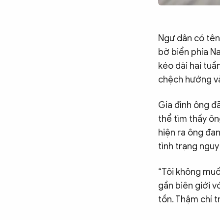
Chuyên trang
An ninh thế giới
Văn nghệ Công an
Chuyên đề
Ngư dân có tên
bờ biển phía N
kéo dài hai tuầ
chệch hướng và 
Gia đình ông đã
thể tìm thấy ôn
hiện ra ông đa
tình trạng nguy 
“Tôi không muốn
gần biên giới v
tồn. Thậm chí t