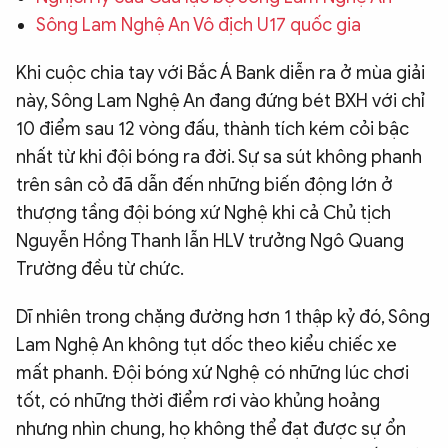
Sông Lam Nghệ An Vô địch U17 quốc gia
QUỐC TẾ
Khi cuộc chia tay với Bắc Á Bank diễn ra ở mùa giải
VĂN HÓA - THỂ THAO
này, Sông Lam Nghệ An đang đứng bét BXH với chỉ
10 điểm sau 12 vòng đấu, thành tích kém cỏi bậc
BẠN ĐỌC & CAND
nhất từ khi đội bóng ra đời. Sự sa sút không phanh
trên sân cỏ đã dẫn đến những biến động lớn ở
thượng tầng đội bóng xứ Nghệ khi cả Chủ tịch
ĐA PHƯƠNG TIỆN
Nguyễn Hồng Thanh lẫn HLV trưởng Ngô Quang
eMagazine
Podcast
Trường đều từ chức.
Video
Ảnh
Dĩ nhiên trong chặng đường hơn 1 thập kỷ đó, Sông
Infographic
Lam Nghệ An không tụt dốc theo kiểu chiếc xe
Chuyên trang
An ninh thế giới
Văn nghệ Công an
mất phanh. Đội bóng xứ Nghệ có những lúc chơi
Chuyên đề
tốt, có những thời điểm rơi vào khủng hoảng
nhưng nhìn chung, họ không thể đạt được sự ổn