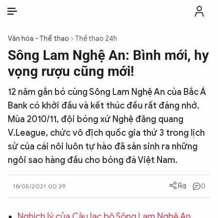
VI
VI
EN
Văn hóa - Thể thao
Thể thao 24h
THỜI SỰ
Sông Lam Nghệ An: Bình mới, hy
vọng rượu cũng mới!
CHỐNG DIỄN BIẾN HÒA BÌNH
12 năm gắn bó cùng Sông Lam Nghệ An của Bắc Á
Bank có khởi đầu và kết thúc đều rất đáng nhớ.
CÔNG AN TRONG LÒNG DÂN
Mùa 2010/11, đội bóng xứ Nghệ đăng quang
V.League, chức vô địch quốc gia thứ 3 trong lịch
XÃ HỘI
sử của cái nôi luôn tự hào đã sản sinh ra những
ngôi sao hàng đầu cho bóng đá Việt Nam.
PHÁP LUẬT
0
18/05/2021 00:39
CÔNG NGHỆ
Nghịch lý của Câu lạc bộ Sông Lam Nghệ An