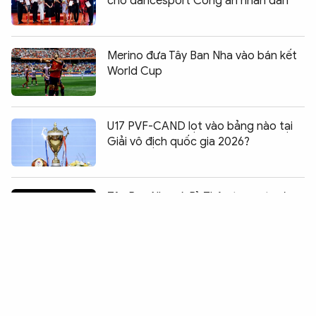
cho dancesport Công an nhân dân
Merino đưa Tây Ban Nha vào bán kết
World Cup
U17 PVF-CAND lọt vào bảng nào tại
Giải vô địch quốc gia 2026?
Chia sẻ:
Tây Ban Nha và Bỉ: Thận trọng trước
trận quyết đấu
Nữ võ sĩ Công an nhân dân giành Huy
chương Vàng Đông Nam Á