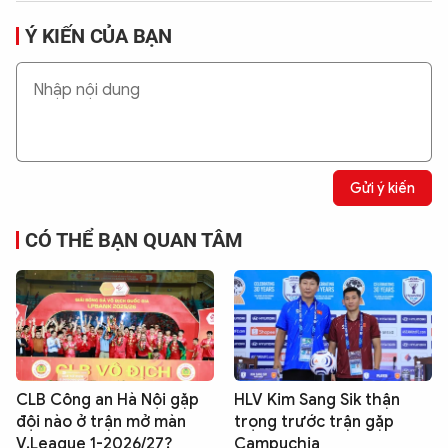
Ý KIẾN CỦA BẠN
Gửi ý kiến
CÓ THỂ BẠN QUAN TÂM
CLB Công an Hà Nội gặp
HLV Kim Sang Sik thận
đội nào ở trận mở màn
trọng trước trận gặp
V.League 1-2026/27?
Campuchia