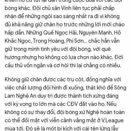
khiến họ cứ tụt lại dần trong cuộc đua với các đội
bóng khác. Đội chủ sân Vinh liên tục phải chấp
nhận để những ngôi sao sáng nhất ra đi vì không
đủ khả năng giữ chân họ trước những lời mời chào
hấp dẫn. Những Quế Ngọc Hải, Nguyên Mạnh, Hồ
Khắc Ngọc, Trọng Hoàng, Phi Sơn… chắc hẳn vẫn
giữ trong mình tình yêu với đội bóng, với quê
hương nhưng họ không có lựa chọn nào khác. Đời
cầu thủ vốn ngắn và cơ hội thì lại chẳng có nhiều.
Không giữ chân được các trụ cột, đồng nghĩa với
việc chất lượng đội hình đi xuống, thật khó để Sông
Lam Nghệ An duy trì được thành tích xứng đáng
với kỳ vọng to lớn mà các CĐV đặt vào họ. Nếu
không có sự thay đổi, đội bóng xứ Nghệ hoàn toàn
có thể đối mặt với viễn cảnh vắng mặt ở V.League
mùa tới. Đó sẽ là một bi kịch với cái tên lừng lẫy