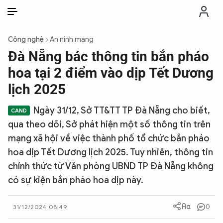
VI
VI
EN
Công nghệ
An ninh mạng
THỜI SỰ
Đà Nẵng bác thông tin bắn pháo
hoa tại 2 điểm vào dịp Tết Dương
CHỐNG DIỄN BIẾN HÒA BÌNH
lịch 2025
Ngày 31/12, Sở TT&TT TP Đà Nẵng cho biết,
CÔNG AN TRONG LÒNG DÂN
qua theo dõi, Sở phát hiện một số thông tin trên
mạng xã hội về việc thành phố tổ chức bắn pháo
XÃ HỘI
hoa dịp Tết Dương lịch 2025. Tuy nhiên, thông tin
chính thức từ Văn phòng UBND TP Đà Nẵng không
PHÁP LUẬT
có sự kiện bắn pháo hoa dịp này.
CÔNG NGHỆ
0
31/12/2024 08:49