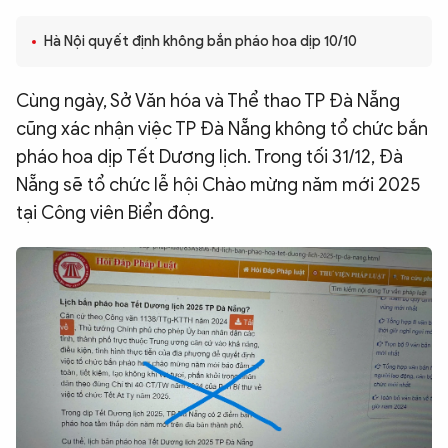
QUỐC TẾ
Hà Nội quyết định không bắn pháo hoa dịp 10/10
VĂN HÓA - THỂ THAO
Cùng ngày, Sở Văn hóa và Thể thao TP Đà Nẵng
cũng xác nhận việc TP Đà Nẵng không tổ chức bắn
BẠN ĐỌC & CAND
pháo hoa dịp Tết Dương lịch. Trong tối 31/12, Đà
Nẵng sẽ tổ chức lễ hội Chào mừng năm mới 2025
tại Công viên Biển đông.
ĐA PHƯƠNG TIỆN
eMagazine
Podcast
Video
Ảnh
Infographic
Chuyên trang
An ninh thế giới
Văn nghệ Công an
Chuyên đề