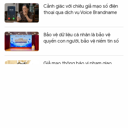
Cảnh giác với chiêu giả mạo số điện
thoại qua dịch vụ Voice Brandname
Bảo vệ dữ liệu cá nhân là bảo vệ
quyền con người, bảo vệ niềm tin số
Chia sẻ:
0
Giả mạo thông báo vi phạm giao
thông qua SMS để lừa đảo
Trung Đông và Bắc Phi cùng hợp tác
chống tội phạm mạng
Phát hiện thiết bị kích sóng di động
trái phép ở Cần Thơ