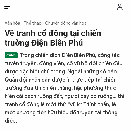
VI
VI
EN
Văn hóa - Thể thao
Chuyển động văn hóa
THỜI SỰ
Vẽ tranh cổ động tại chiến
trường Điện Biên Phủ
CHỐNG DIỄN BIẾN HÒA BÌNH
Trong chiến dịch Điện Biên Phủ, công tác
tuyên truyền, động viên, cổ vũ bộ đội chiến đấu
CÔNG AN TRONG LÒNG DÂN
được đặc biệt chú trọng. Ngoài những số báo
Quân đội nhân dân được in trực tiếp tại chiến
XÃ HỘI
trường đưa tin chiến thắng, hậu phương thực
hiện cải cách ruộng đất, người cày có ruộng… thì
PHÁP LUẬT
tranh cổ động là một thứ “vũ khí” tinh thần, là
một phương tiện hữu hiệu để truyền tải thông
CÔNG NGHỆ
điệp.