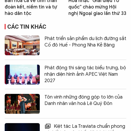
Bản hòa ca về tinh thần
Hoà nhạc “Giai điệu Tổ
đoàn kết, niềm tin và tự
quốc” chào mừng Hội
hào dân tộc
nghị Ngoại giao lần thứ 33
CÁC TIN KHÁC
Phát triển sản phẩm du lịch đường sắt
Cố đô Huế - Phong Nha Kẻ Bàng
Phát động thi sáng tác biểu trưng, bộ
nhận diện hình ảnh APEC Việt Nam
2027
Tôn vinh những đóng góp to lớn của
Danh nhân văn hoá Lê Quý Đôn
Kiệt tác La Traviata chuẩn phong