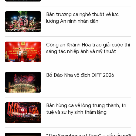
Bản trường ca nghệ thuật về lực
lượng An ninh nhân dân
Công an Khánh Hòa trao giải cuộc thi
sáng tác nhiếp ảnh và mỹ thuật
Bồ Đào Nha vô địch DIFF 2026
Bản hùng ca về lòng trung thành, trí
tuệ và sự hy sinh thầm lặng
Chia sẻ:
0
“The Symphony of Time” – dấu ấn mới