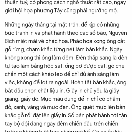
thuần tuý, có phong cách nghệ thuật rất cao, ngay
giới hội họa phương Tây cũng phải ngưỡng mộ.
Những ngày tháng tại mặt trận, để kịp có những
bức tranh in và phát hành theo các số báo, Nguyễn
Bích miệt mài vẽ phác họa. Phác họa xong ông cắt
gỗ rừng, chạm khắc từng nét làm bản khắc. Ngày
không xong thì ông làm đêm. Đèn thắp sáng là đèn
tự tạo làm bằng hộp sắt, ống bơ được cắt, gò che
chắn một cách khéo léo để chỉ đủ ánh sáng làm
việc, không để lọt ra ngoài. Hoàn tất bản khắc, ông
bắt đầu chọn chất liệu in. Giấy in chủ yếu là giấy
giang, giấy dó. Mực màu dùng để in chỉ có phẩm
đỏ, xanh, vàng và mực đen. Ông quét mực lên bản
khắc gỗ rồi đặt lên giấy in. Số bản phát hành tới tận
tay bộ đội đang ngày đêm chiến đấu trên chiến
trường không biết bao nhiêu mà kể. Có nhiều khi