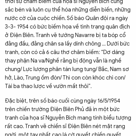
thời sự châm biếm của họa sĩ Nguyễn Bích cũng
sắc bén và luôn cụ thể hóa những diễn biến, những
nước cờ của cuộc chiến. Số báo Quân đội ra ngày
3-3- 1954 có bức biếm họa về tình trạng quân địch
ở Điện Biên. Tranh vẽ tướng Navarre bị ta bóp cổ
đằng đầu, đằng chân sa lầy dính chông … Dưới bức
tranh, còn có cả 6 câu thơ châm biếm: “Dơ dáng
thay phận Na va/Nghề rằng bị động vẫn là nghề
chung/ Lực lượng phân tán lung tung/ Bắc, Nam sơ
hở, Lào, Trung ốm đòn/ Thì con còn khóc chi con/
Tài ba thao lược về vườn mất thôi”.
Đặc biệt, trên số báo cuối cùng ngày 16/5/1954
trên chiến trường Điện Biên Phủ đã in một bức
tranh của họa sĩ Nguyễn Bích mang tính biểu tượng
rất cao. Tranh vẽ chiến sĩ Điện Biên nét mặt rạng
ngời, một tay phất cao lá cờ quyết chiến quyết