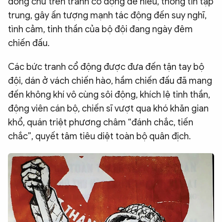
dòng chữ trên tranh cô đọng dễ hiểu, thông tin tập
trung, gây ấn tượng mạnh tác động đến suy nghĩ,
tình cảm, tinh thần của bộ đội đang ngày đêm
chiến đấu.
Các bức tranh cổ động được đưa đến tận tay bộ
đội, dán ở vách chiến hào, hầm chiến đấu đã mang
đến không khí vô cùng sôi động, khích lệ tinh thần,
động viên cán bộ, chiến sĩ vượt qua khó khăn gian
khổ, quán triệt phương châm “đánh chắc, tiến
chắc”, quyết tâm tiêu diệt toàn bộ quân địch.