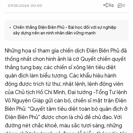
0
07/05/2024 00:00
QUỐC TẾ
VĂN HÓA - THỂ THAO
Chiến thắng Điện Biên Phủ - Bài học đối với sự nghiệp
xây dựng nền an ninh nhân dân vững mạnh
BẠN ĐỌC & CAND
Những họa sĩ tham gia chiến dịch Điện Biên Phủ đã
thống nhất chọn hình ảnh lá cờ Quyết chiến quyết
ĐA PHƯƠNG TIỆN
thắng tung bay, các chiến sĩ xông lên tiêu diệt
eMagazine
Podcast
quân địch làm biểu tượng. Các khẩu hiệu hành
động được trích từ thư, nhật lệnh, lệnh động viên
Video
Ảnh
của Chủ tịch Hồ Chí Minh, Đại tướng -Tổng Tư lệnh
Infographic
Võ Nguyên Giáp gửi cán bộ, chiến sĩ mặt trận Điện
Chuyên trang
An ninh thế giới
Văn nghệ Công an
Biên Phủ: “Quyết tâm tiêu diệt toàn bộ quân địch ở
Chuyên đề
Điện Biên Phủ” được chọn là chủ đề chủ đạo. Với
đường nét chắc khoẻ, màu sắc tươi sáng, những