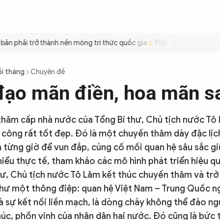
ÌNH
CÔNG AN TRONG LÒNG DÂN
XÃ HỘI
PHÁP LUẬT
QUỐC TẾ
VĂN HÓA - 
n phải trở thành nền móng tri thức quốc gia
Triệt để tiết kiệm xăn
ối tháng
Chuyên đề
đạo mãn điền, hoa mãn s
hăm cấp nhà nước của Tổng Bí thư, Chủ tịch nước Tô 
công rất tốt đẹp. Đó là một chuyến thăm dày đặc lịc
a từng giờ để vun đắp, củng cố mối quan hệ sâu sắc gi
hiểu thực tế, tham khảo các mô hình phát triển hiệu q
thư, Chủ tịch nước Tô Lâm kết thúc chuyến thăm và trở 
hư một thông điệp: quan hệ Việt Nam – Trung Quốc n
là sự kết nối liền mạch, là dòng chảy không thể đảo ng
úc, phồn vinh của nhân dân hai nước. Đó cũng là bức t