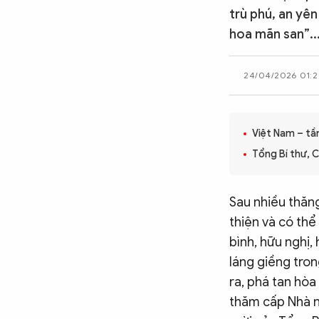
trù phú, an yê
CÔNG NGHỆ
hoa mãn san”..
QUỐC TẾ
24/04/2026 01:2
VĂN HÓA - THỂ THAO
Việt Nam – tầ
Tổng Bí thư, 
BẠN ĐỌC & CAND
Sau nhiều thăn
thiện và có thể
ĐA PHƯƠNG TIỆN
bình, hữu nghị,
eMagazine
Podcast
láng giềng tro
Video
Ảnh
ra, phá tan hòa
thăm cấp Nhà n
Infographic