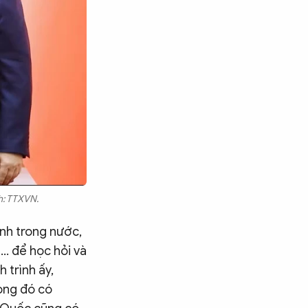
h: TTXVN.
anh trong nước,
… để học hỏi và
 trình ấy,
rong đó có