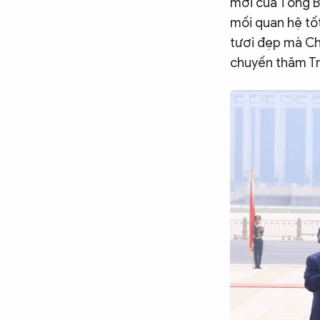
mời của Tổng Bí
Chuyên trang
An ninh thế giới
Văn nghệ Công an
mối quan hệ tốt
Chuyên đề
tươi đẹp mà Chủ
chuyến thăm T