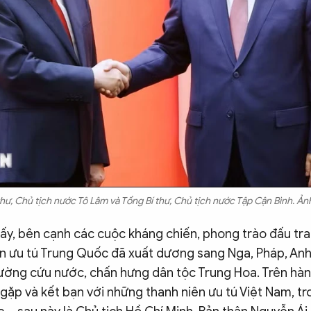
thư, Chủ tịch nước Tô Lâm và Tổng Bí thư, Chủ tịch nước Tập Cận Bình. Ản
 ấy, bên cạnh các cuộc kháng chiến, phong trào đấu tr
ên ưu tú Trung Quốc đã xuất dương sang Nga, Pháp, Anh
ường cứu nước, chấn hưng dân tộc Trung Hoa. Trên hành
gặp và kết bạn với những thanh niên ưu tú Việt Nam, t