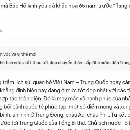
n mà Bác Hồ kính yêu đã khắc họa 65 năm trước “Tang
.
8
m vóc và vị thế mới
Chủ tịch nước kết thúc tốt đẹp chuyến thăm cấp Nhà nước đến Tru
g trầm lịch sử, quan hệ Việt Nam – Trung Quốc ngày cà
 khẳng định hiện nay đang ở mức tốt đẹp nhất với các t
 hợp tác toàn diện. Đó là may mắn và hạnh phúc của nh
ng bối cảnh quốc tế phức tạp, một số điểm nóng và xun
 bình, an ninh ở Trung Đông, châu Âu, châu Phi… Từ kết
ước tới Trung Quốc của Tổng Bí thư, Chủ tịch nước Tô 