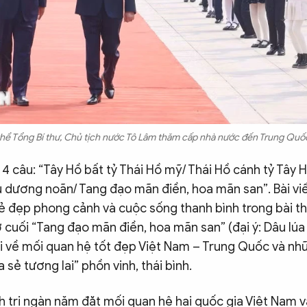
thể Tổng Bí thư, Chủ tịch nước Tô Lâm thăm cấp nhà nước đến Trung Quố
4 câu: “Tây Hồ bất tỷ Thái Hồ mỹ/ Thái Hồ cánh tỷ Tây 
êu dương noãn/ Tang đạo mãn điền, hoa mãn san”. Bài vi
vẻ đẹp phong cảnh và cuộc sống thanh bình trong bài th
 cuối “Tang đạo mãn điền, hoa mãn san” (đại ý: Dâu lúa
nói về mối quan hệ tốt đẹp Việt Nam – Trung Quốc và nh
 sẻ tương lai” phồn vinh, thái bình.
nh trị ngàn năm đặt mối quan hệ hai quốc gia Việt Nam