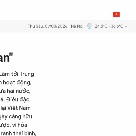
0
THỂ THAO
BẠN ĐỌC & CAND
VI
Thứ Sáu, 07/08/2026
Hà Nội
,
24.8°C - 36.6°C
g dầu để đảm bảo an ninh năng lượng quốc gia
Thực hiện Nghị quyết 
an"
Lâm tới Trung
h hoạt động,
ữa hai nước,
uả. Điều đặc
lại Việt Nam
gày càng hữu
ược, vì hòa
ranh thái bình,