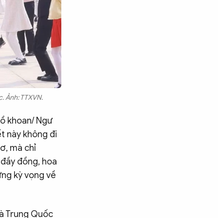
c. Ảnh: TTXVN.
Hồ khoan/ Ngư
ết này không đi
ơ, mà chỉ
 đầy đồng, hoa
ững kỳ vọng về
 và Trung Quốc