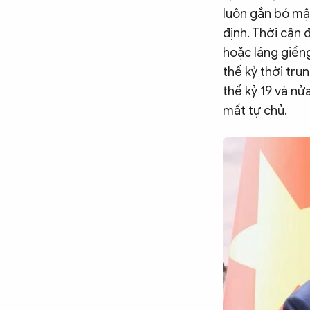
luôn gắn bó mậ
định. Thời cận 
hoặc láng giền
thế kỷ thời tru
thế kỷ 19 và nử
mất tự chủ.