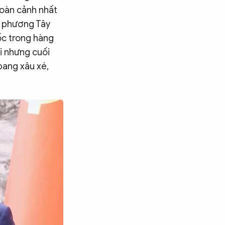
hoàn cảnh nhất
ân phương Tây
ốc trong hàng
ại nhưng cuối
bang xâu xé,
Tìm kiếm