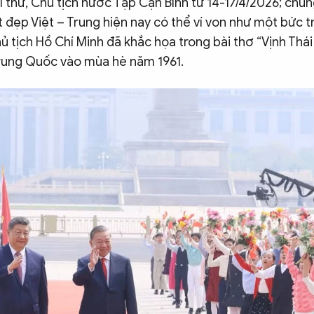
 thư, Chủ tịch nước Tập Cận Bình từ 14-17/4/2026; chú
 đẹp Việt – Trung hiện nay có thể ví von như một bức t
 tịch Hồ Chí Minh đã khắc họa trong bài thơ “Vịnh Thái
rung Quốc vào mùa hè năm 1961.