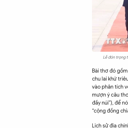
Lễ đón trọng 
Bài thơ đó gồm 
chu lai khứ tri
vào phân tích 
mượn ý câu thơ
đầy núi”), để 
“cộng đồng chia
Lịch sử địa chí