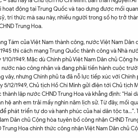
 – sau này là Chủ tịch Hồ Chí Minh. Bản thân Nguyễn Á
ài hoạt động tại Trung Quốc và tạo dựng được mối quan
sỹ, trí thức mà sau này, nhiều người trong số họ trở th
 CHND Trung Hoa.
ng Tám của Việt Nam thành công, nước Việt Nam Dân 
9/1945 thì cách mạng Trung Quốc thành công và Nhà n
y 1/10/1949. Mặc dù Chính phủ Việt Nam Dân chủ Cộng hò
nước nào công nhận và đang phải tiến hành cuộc trườ
g vây, nhưng Chính phủ ta đã nỗ lực tiếp xúc với Chín
 5/12/1949, Chủ tịch Hồ Chí Minh gửi điện tới Chủ tịch
 thành lập nước CHND Trung Hoa và khẳng định: “Hai dâ
 hệ anh em trải mấy nghìn năm lịch sử. Từ đây, mối qu
để phát triển tự do và hạnh phúc của hai dân tộc ta…”. 
t Nam Dân chủ Cộng hòa tuyên bố công nhận CHND Trun
D Trung Hoa chính thức công nhận Việt Nam Dân chủ Cộ