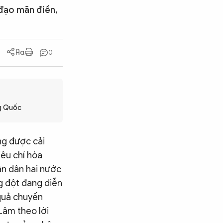
 đạo mãn điền,
0
ng Quốc
ng được cải
iêu chí hòa
ân dân hai nước
g đột đang diễn
 quả chuyến
Lâm theo lời