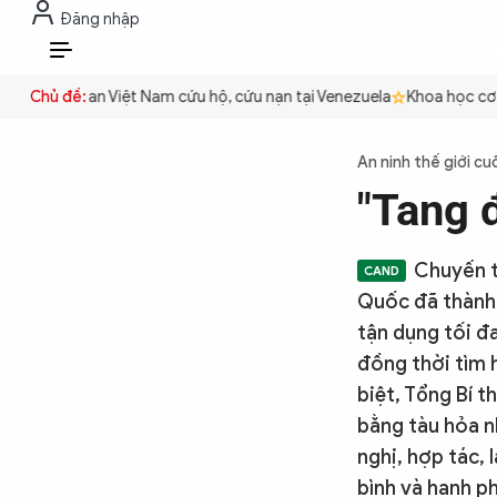
Đăng nhập
THỜI SỰ
CHỐNG DIỄN BIẾN HÒA B
VI
ền
Công an Việt Nam cứu hộ, cứu nạn tại Venezuela
Chủ đề:
Khoa học cơ bả
THỜI SỰ
An ninh thế giới cu
"Tang 
CHỐNG DIỄN BIẾN HÒA BÌNH
Chuyến t
CÔNG AN TRONG LÒNG DÂN
Quốc đã thành 
tận dụng tối đ
đồng thời tìm 
XÃ HỘI
biệt, Tổng Bí 
bằng tàu hỏa n
PHÁP LUẬT
nghị, hợp tác, 
bình và hạnh ph