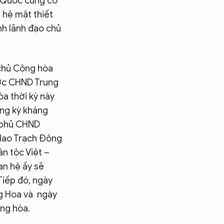
i Quốc cũng có
 hệ mật thiết
ành lãnh đạo chủ
chủ Cộng hòa
ước CHND Trung
a thời kỳ này
ng kỳ kháng
h phủ CHND
 Mao Trạch Đông
n tộc Việt –
an hệ ấy sẽ
Tiếp đó, ngày
g Hoa và ngày
ng hòa.