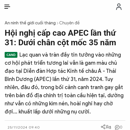
VI
VI
EN
An ninh thế giới cuối tháng
Chuyên đề
THỜI SỰ
Hội nghị cấp cao APEC lần thứ
31: Dưới chân cột mốc 35 năm
CHỐNG DIỄN BIẾN HÒA BÌNH
Lạc quan và tràn đầy tin tưởng vào những
cơ hội phát triển tương lai vẫn là gam màu chủ
CÔNG AN TRONG LÒNG DÂN
đạo tại Diễn đàn Hợp tác Kinh tế châu Á - Thái
Bình Dương (APEC) lần thứ 31, năm 2024. Tuy
XÃ HỘI
nhiên, đâu đó, trong bối cảnh cạnh tranh gay gắt
trên bản đồ địa chính trị toàn cầu hiện tại, dường
PHÁP LUẬT
như vẫn có những kìm nén, hoài nghi hay chờ
đợi... khuất lấp dưới những nụ cười.
CÔNG NGHỆ
0
25/11/2024 09:40