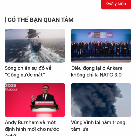
Gửi ý kiến
CÓ THỂ BẠN QUAN TÂM
Sóng chiến sự đổ về
Điều đọng lại ở Ankara
“Cổng nước mắt”
không chỉ là NATO 3.0
Andy Burnham và một
Vùng Vịnh lại nằm trong
định hình mới cho nước
tầm lửa