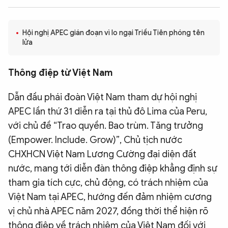
QUỐC TẾ
Hội nghị APEC gián đoạn vì lo ngại Triều Tiên phóng tên
lửa
VĂN HÓA - THỂ THAO
Thông điệp từ Việt Nam
BẠN ĐỌC & CAND
Dẫn đầu phái đoàn Việt Nam tham dự hội nghị
ĐA PHƯƠNG TIỆN
APEC lần thứ 31 diễn ra tại thủ đô Lima của Peru,
eMagazine
Podcast
với chủ đề “Trao quyền. Bao trùm. Tăng trưởng
(Empower. Include. Grow)”, Chủ tịch nước
Video
Ảnh
CHXHCN Việt Nam Lương Cường đại diện đất
Infographic
nước, mang tới diễn đàn thông điệp khẳng định sự
tham gia tích cực, chủ động, có trách nhiệm của
Chuyên trang
An ninh thế giới
Văn nghệ Công an
Chuyên đề
Việt Nam tại APEC, hướng đến đảm nhiệm cương
vị chủ nhà APEC năm 2027, đồng thời thể hiện rõ
thông điệp về trách nhiệm của Việt Nam đối với