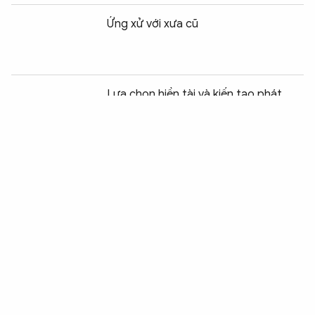
Ứng xử với xưa cũ
Chia sẻ:
0
Lựa chọn hiền tài và kiến tạo phát
triển
World Cup 2026 trước biến số Iran
Khi Thổ Nhĩ Kỳ có quyền “mặc cả” với
châu Âu
Trước biến động thời cuộc