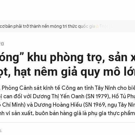
ÌNH
CÔNG AN TRONG LÒNG DÂN
XÃ HỘI
PHÁP LUẬT
QUỐC TẾ
VĂN HÓA - 
bản phải trở thành nền móng tri thức quốc gia
Triệt để tiết kiệm x
113
óng” khu phòng trọ, sản 
ọt, hạt nêm giả quy mô lớ
 Phòng Cảnh sát kinh tế Công an tỉnh Tây Ninh cho biết, 
bị can đối với Dương Thị Yến Oanh (SN 1979), Hồ Tú Ph
 Chí Minh) và Dương Hoàng Hiếu (SN 1969, ngụ Tây Nin
h vi sản xuất, buôn bán hàng giả là phụ gia thực phẩm
5