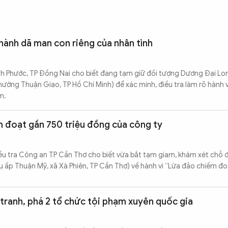
hành dã man con riêng của nhân tình
h Phước, TP Đồng Nai cho biết đang tạm giữ đối tượng Dương Đại Lon
hường Thuận Giao, TP Hồ Chí Minh) để xác minh, điều tra làm rõ hành v
m.
m đoạt gần 750 triệu đồng của công ty
ều tra Công an TP Cần Thơ cho biết vừa bắt tạm giam, khám xét chỗ đố
 ấp Thuận Mỹ, xã Xà Phiên, TP Cần Thơ) về hành vi “Lừa đảo chiếm đoạ
tranh, phá 2 tổ chức tội phạm xuyên quốc gia