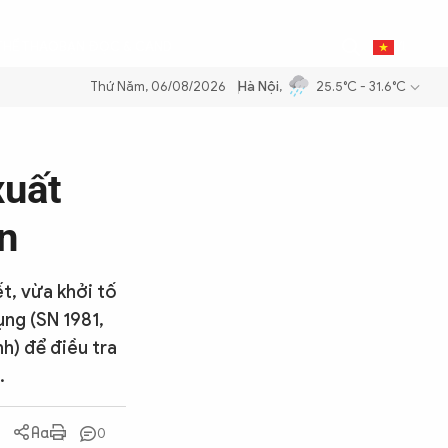
0
THỂ THAO
BẠN ĐỌC & CAND
VI
Thứ Năm, 06/08/2026
Hà Nội
,
25.5°C - 31.6°C
ăng dầu để đảm bảo an ninh năng lượng quốc gia
Thực hiện Nghị quyế
xuất
n
vừa khởi tố
ụng (SN 1981,
h) để điều tra
.
0