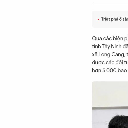
CÔNG NGHỆ
Triệt phá ổ s
QUỐC TẾ
Qua các biện p
tỉnh Tây Ninh đ
VĂN HÓA - THỂ THAO
xã Long Cang, t
được các đối t
BẠN ĐỌC & CAND
hơn 5.000 bao 
ĐA PHƯƠNG TIỆN
eMagazine
Podcast
Video
Ảnh
Infographic