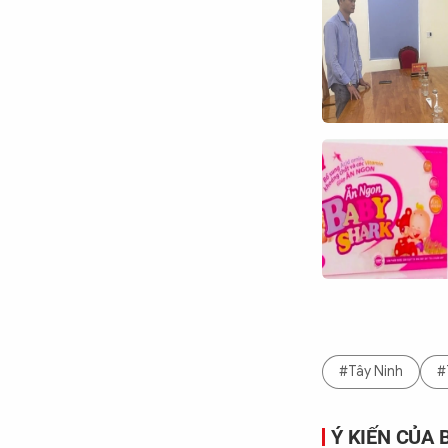
#Tây Ninh
#
Ý KIẾN CỦA 