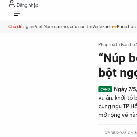
Đăng nhập
THỜI SỰ
CHỐNG DIỄN BIẾN HÒA B
VI
uyền
Chủ đề:
Công an Việt Nam cứu hộ, cứu nạn tại Venezuela
Khoa học cơ 
THỜI SỰ
Pháp luật
Bản tin 
“Núp b
CHỐNG DIỄN BIẾN HÒA BÌNH
bột ng
CÔNG AN TRONG LÒNG DÂN
Ngày 7/5,
vụ án, khởi tố 
XÃ HỘI
cùng ngụ TP Hồ
mở rộng về hàn
PHÁP LUẬT
07/05/2026 04:3