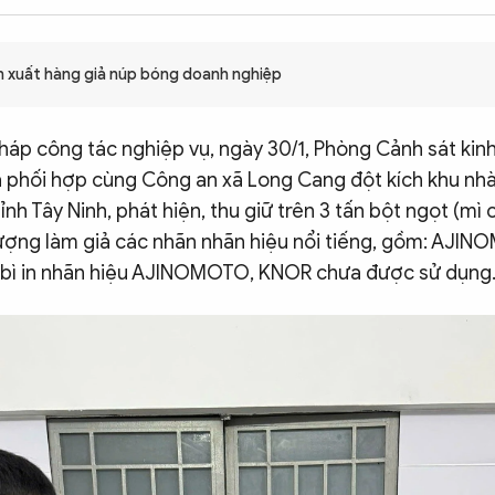
ản xuất hàng giả núp bóng doanh nghiệp
háp công tác nghiệp vụ, ngày 30/1, Phòng Cảnh sát kin
ã phối hợp cùng Công an xã Long Cang đột kích khu nhà t
ỉnh Tây Ninh, phát hiện, thu giữ trên 3 tấn bột ngọt (mì 
ượng làm giả các nhãn nhãn hiệu nổi tiếng, gồm: AJI
bì in nhãn hiệu AJINOMOTO, KNOR chưa được sử dụng.