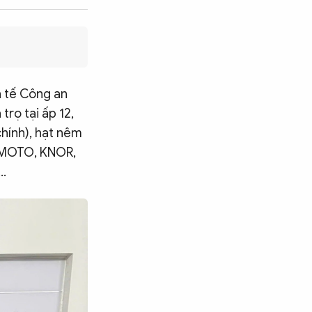
h tế Công an
rọ tại ấp 12,
chính), hạt nêm
NOMOTO, KNOR,
..