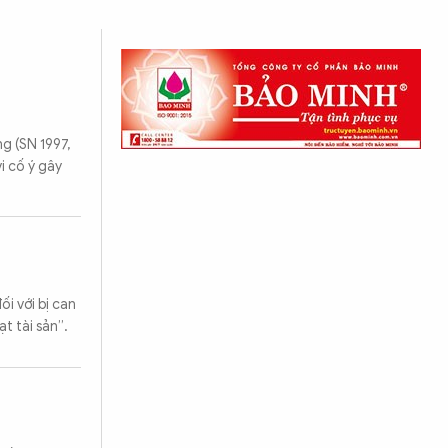
g (SN 1997,
i cố ý gây
i với bị can
t tài sản”.