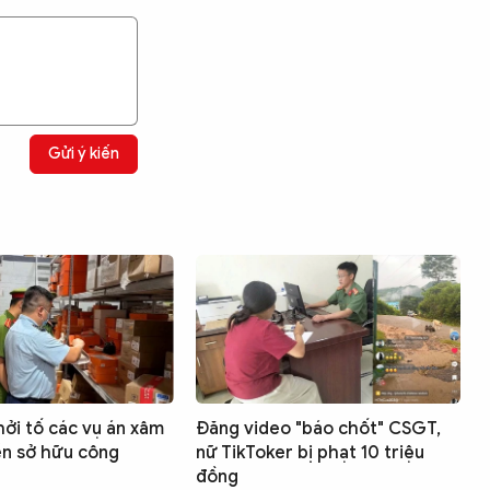
Gửi ý kiến
hởi tố các vụ án xâm
Đăng video "báo chốt" CSGT,
n sở hữu công
nữ TikToker bị phạt 10 triệu
đồng