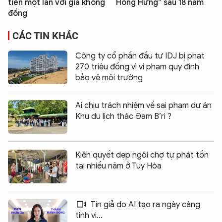
tiền một lần với giá không
Hồng Hưng” sau 18 năm
đồng
CÁC TIN KHÁC
Công ty cổ phần đầu tư IDJ bị phạt
270 triệu đồng vì vi phạm quy định
bảo vệ môi trường
Ai chịu trách nhiệm về sai phạm dự án
Khu du lịch thác Đam B’ri ?
Kiên quyết dẹp ngôi chợ tự phát tồn
tại nhiều năm ở Tuy Hòa
Tin giả do AI tạo ra ngày càng
tinh vi...