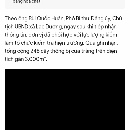
bằng hóa chất
QUỐC TẾ
Theo ông Bùi Quốc Huân, Phó Bí thư Đảng ủy, Chủ
VĂN HÓA - THỂ THAO
tịch UBND xã Lạc Dương, ngay sau khi tiếp nhận
thông tin, đơn vị đã phối hợp với lực lượng kiểm
lâm tổ chức kiểm tra hiện trường. Qua ghi nhận,
BẠN ĐỌC & CAND
tổng cộng 248 cây thông bị cưa trắng trên diện
tích gần 3.000m².
ĐA PHƯƠNG TIỆN
eMagazine
Podcast
Video
Ảnh
Infographic
Chuyên trang
An ninh thế giới
Văn nghệ Công an
Chuyên đề