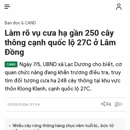
VI
VI
EN
Bạn đọc & CAND
THỜI SỰ
Làm rõ vụ cưa hạ gần 250 cây
thông cạnh quốc lộ 27C ở Lâm
CHỐNG DIỄN BIẾN HÒA BÌNH
Đồng
Ngày 7/5, UBND xã Lạc Dương cho biết, cơ
CÔNG AN TRONG LÒNG DÂN
quan chức năng đang khẩn trương điều tra, truy
tìm đối tượng cưa hạ 248 cây thông tại khu vực
XÃ HỘI
thôn Klong Klanh, cạnh quốc lộ 27C.
PHÁP LUẬT
0
07/05/2026 07:54
CÔNG NGHỆ
Nhiều cây rừng thông hàng chục năm tuổi bị… bức tử