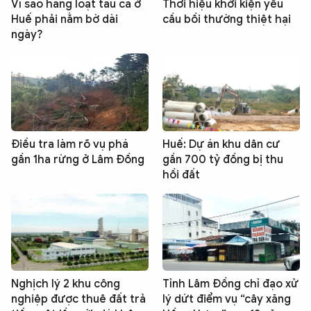
Vì sao hàng loạt tàu cá ở
Thời hiệu khởi kiện yêu
Huế phải nằm bờ dài
cầu bồi thường thiệt hại
ngày?
Điều tra làm rõ vụ phá
Huế: Dự án khu dân cư
gần 1ha rừng ở Lâm Đồng
gần 700 tỷ đồng bị thu
hồi đất
Nghịch lý 2 khu công
Tỉnh Lâm Đồng chỉ đạo xử
nghiệp được thuê đất trả
lý dứt điểm vụ “cây xăng