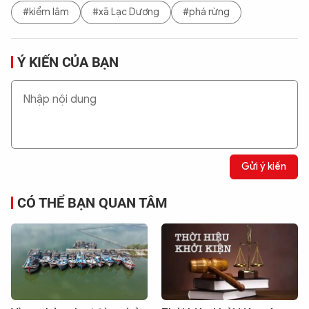
#kiểm lâm
#xã Lạc Dương
#phá rừng
Ý KIẾN CỦA BẠN
Gửi ý kiến
CÓ THỂ BẠN QUAN TÂM