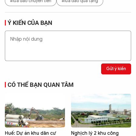
#lừa đảo chuyển tiền
#lừa đảo quà tặng
Ý KIẾN CỦA BẠN
Gửi ý kiến
CÓ THỂ BẠN QUAN TÂM
Huế: Dự án khu dân cư
Nghịch lý 2 khu công