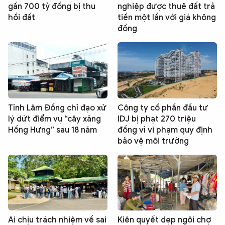
gần 700 tỷ đồng bị thu
nghiệp được thuê đất trả
hồi đất
tiền một lần với giá không
đồng
Tỉnh Lâm Đồng chỉ đạo xử
Công ty cổ phần đầu tư
lý dứt điểm vụ “cây xăng
IDJ bị phạt 270 triệu
Hồng Hưng” sau 18 năm
đồng vì vi phạm quy định
bảo vệ môi trường
Ai chịu trách nhiệm về sai
Kiên quyết dẹp ngôi chợ