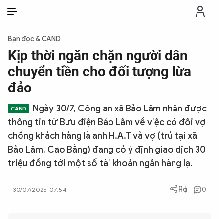
VI
VI
EN
Bạn đọc & CAND
THỜI SỰ
Kịp thời ngăn chặn người dân
chuyển tiền cho đối tượng lừa
CHỐNG DIỄN BIẾN HÒA BÌNH
đảo
Ngày 30/7, Công an xã Bảo Lâm nhận được
CÔNG AN TRONG LÒNG DÂN
thông tin từ Bưu điện Bảo Lâm về việc có đôi vợ
chồng khách hàng là anh H.A.T và vợ (trú tại xã
XÃ HỘI
Bảo Lâm, Cao Bằng) đang có ý định giao dịch 30
triệu đồng tới một số tài khoản ngân hàng lạ.
PHÁP LUẬT
0
30/07/2025 07:54
CÔNG NGHỆ