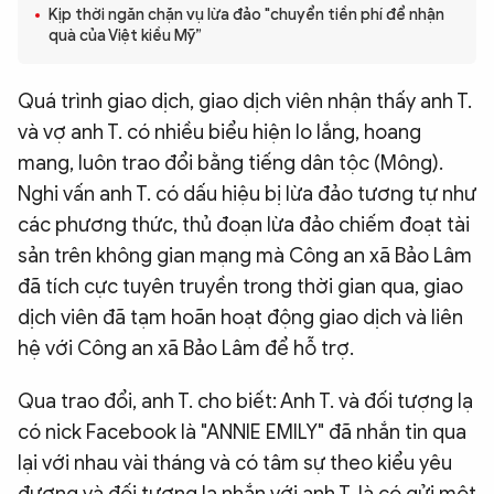
Kịp thời ngăn chặn vụ lừa đảo "chuyển tiền phí để nhận
QUỐC TẾ
quà của Việt kiều Mỹ”
VĂN HÓA - THỂ THAO
Quá trình giao dịch, giao dịch viên nhận thấy anh T.
và vợ anh T. có nhiều biểu hiện lo lắng, hoang
mang, luôn trao đổi bằng tiếng dân tộc (Mông).
BẠN ĐỌC & CAND
Nghi vấn anh T. có dấu hiệu bị lừa đảo tương tự như
các phương thức, thủ đoạn lừa đảo chiếm đoạt tài
ĐA PHƯƠNG TIỆN
sản trên không gian mạng mà Công an xã Bảo Lâm
eMagazine
Podcast
đã tích cực tuyên truyền trong thời gian qua, giao
Video
Ảnh
dịch viên đã tạm hoãn hoạt động giao dịch và liên
hệ với Công an xã Bảo Lâm để hỗ trợ.
Infographic
Chuyên trang
An ninh thế giới
Văn nghệ Công an
Qua trao đổi, anh T. cho biết: Anh T. và đối tượng lạ
Chuyên đề
có nick Facebook là "ANNIE EMILY" đã nhắn tin qua
lại với nhau vài tháng và có tâm sự theo kiểu yêu