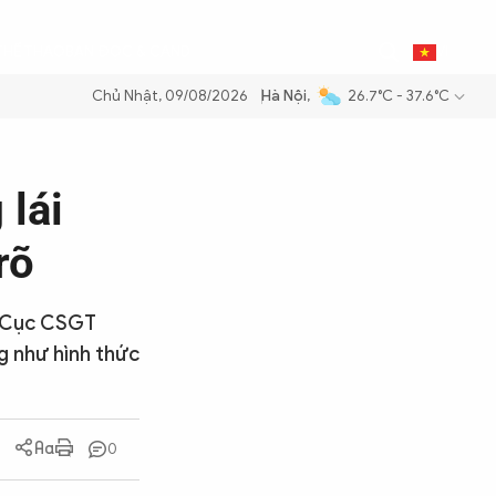
0
THỂ THAO
BẠN ĐỌC & CAND
VI
Chủ Nhật, 09/08/2026
Hà Nội
,
26.7°C - 37.6°C
xăng dầu để đảm bảo an ninh năng lượng quốc gia
Thực hiện Nghị quy
 lái
rõ
, Cục CSGT
g như hình thức
0