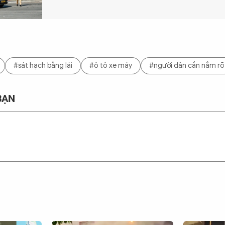
#sát hạch bằng lái
#ô tô xe máy
#người dân cần nắm rõ
BẠN