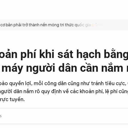
ÌNH
CÔNG AN TRONG LÒNG DÂN
XÃ HỘI
PHÁP LUẬT
QUỐC TẾ
VĂN HÓA - 
 bản phải trở thành nền móng tri thức quốc gia
Triệt để tiết kiệm 
oản phí khi sát hạch bằng
e máy người dân cần nắm 
ảo quyền lợi, mỗi công dân cũng như tránh tiêu cực
người dân nắm rõ quy định về các khoản phí, lệ phí cũn
rực tuyến.
6