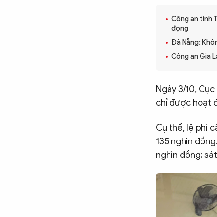
CÔNG NGHỆ
Công an tỉnh T
đọng
Đà Nẵng: Khôn
QUỐC TẾ
Công an Gia L
VĂN HÓA - THỂ THAO
Ngày 3/10, Cục 
chỉ được hoạt đ
BẠN ĐỌC & CAND
Cụ thể, lệ phí c
135 nghìn đồng. 
ĐA PHƯƠNG TIỆN
nghìn đồng; sá
eMagazine
Podcast
Video
Ảnh
Infographic