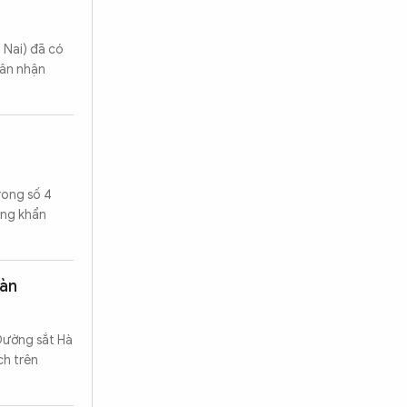
 Nai) đã có
hân nhận
rong số 4
ang khẩn
oàn
Đường sắt Hà
ch trên