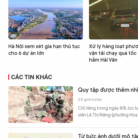
Hà Nội xem xét gia hạn thủ tục
Xử lý hàng loạt phươ
cho 6 dự án lớn
vận tải chạy quá tốc
hầm Hải Vân
CÁC TIN KHÁC
Quy tập được thêm nhiều
20 giờ trước
Chỉ riêng trong ngày 8/8, lực l
viên Lê Thị Riêng (phường Hòa
Từ bức ảnh dưới mộ tập 