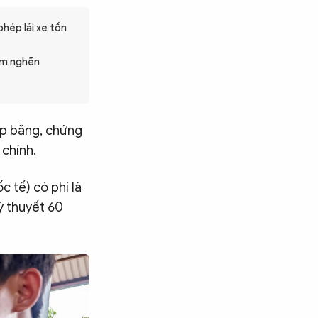
phép lái xe tồn
iểm nghẽn
cấp bằng, chứng
 chính.
c tế) có phí là
lý thuyết 60