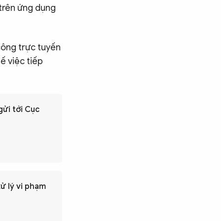
 trên ứng dụng
công trực tuyến
ế việc tiếp
gửi tới Cục
ử lý vi phạm
Tìm kiếm