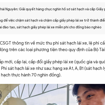
hái Nguyên: Giải quyết hàng chục nghìn hồ sơ sát hạch và cấp Giấy 
g để việc chậm sát hạch và chậm cấp giấy phép lái xe trở thành đ
ai đào tạo, sát hạch giấy phép lái xe miễn phí cho đồng bào nghèo
CSGT thông tin về mức thu phí sát hạch lái xe, lệ phí 
ộng trên các loại phương tiện theo quy định của Bộ Tài
ấp mới, cấp lại, cấp đổi giấy phép lái xe (quốc gia và quố
Phí sát hạch lái xe như sau: hạng xe A1, A, B1 (sát hạch 
t hạch thực hành 70 nghìn đồng).