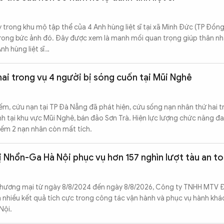
 trong khu mộ tập thể của 4 Anh hùng liệt sĩ tại xã Minh Đức (TP Đồng
rong bức ảnh đó. Đây được xem là manh mối quan trọng giúp thân n
nh hùng liệt sĩ…
hai trong vụ 4 người bị sóng cuốn tại Mũi Nghê
iếm, cứu nạn tại TP Đà Nẵng đã phát hiện, cứu sống nạn nhân thứ hai t
nh tại khu vực Mũi Nghê, bán đảo Sơn Trà. Hiện lực lượng chức năng đ
iếm 2 nạn nhân còn mất tích.
 Nhổn-Ga Hà Nội phục vụ hơn 157 nghìn lượt tàu an t
thương mại từ ngày 8/8/2024 đến ngày 8/8/2026, Công ty TNHH MTV 
n nhiều kết quả tích cực trong công tác vận hành và phục vụ hành khá
Nội.