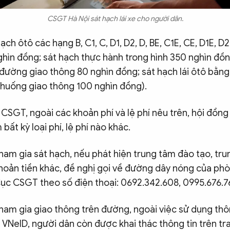
CSGT Hà Nội sát hạch lái xe cho người dân.
hạch ôtô các hạng B, C1, C, D1, D2, D, BE, C1E, CE, D1E, D
ghìn đồng; sát hạch thực hành trong hình 350 nghìn đồn
 đường giao thông 80 nghìn đồng; sát hạch lái ôtô b
 huống giao thông 100 nghìn đồng).
SGT, ngoài các khoản phí và lệ phí nêu trên, hội đồng
bất kỳ loại phí, lệ phí nào khác.
ham gia sát hạch, nếu phát hiện trung tâm đào tạo, tr
hoản tiền khác, đề nghị gọi về đường dây nóng của ph
c CSGT theo số điện thoại: 0692.342.608, 0995.676.76
ham gia giao thông trên đường, ngoài việc sử dụng thô
n VNeID, người dân còn được khai thác thông tin trên tr