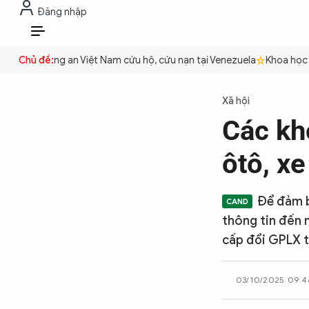
Đăng nhập
THỜI SỰ
CHỐNG DIỄN BIẾN HÒA B
VI
uyền
Chủ đề:
Công an Việt Nam cứu hộ, cứu nạn tại Venezuela
Khoa học cơ
THỜI SỰ
Xã hội
Các kh
CHỐNG DIỄN BIẾN HÒA BÌNH
ôtô, x
CÔNG AN TRONG LÒNG DÂN
Để đảm b
thông tin đến 
XÃ HỘI
cấp đổi GPLX t
03/10/2025 09:4
PHÁP LUẬT