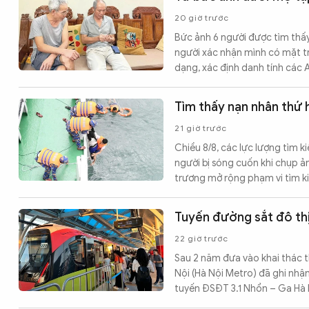
20 giờ trước
Bức ảnh 6 người được tìm thấy
người xác nhận mình có mặt t
dạng, xác định danh tính các A
Tìm thấy nạn nhân thứ 
21 giờ trước
Chiều 8/8, các lực lượng tìm k
người bị sóng cuốn khi chụp ả
trương mở rộng phạm vi tìm k
Tuyến đường sắt đô thị
22 giờ trước
Sau 2 năm đưa vào khai thác 
Nội (Hà Nội Metro) đã ghi nhậ
tuyến ĐSĐT 3.1 Nhổn – Ga Hà 