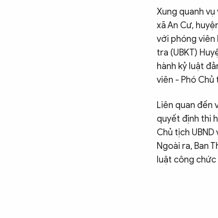
Xung quanh vụ v
CÔNG NGHỆ
xã An Cư, huyện
với phóng viên
QUỐC TẾ
tra (UBKT) Huyệ
hành kỷ luật đ
viên - Phó Chủ 
VĂN HÓA - THỂ THAO
Liên quan đến 
BẠN ĐỌC & CAND
quyết định thi 
Chủ tịch UBND 
Ngoài ra, Ban 
ĐA PHƯƠNG TIỆN
luật công chức 
eMagazine
Podcast
Video
Ảnh
Infographic