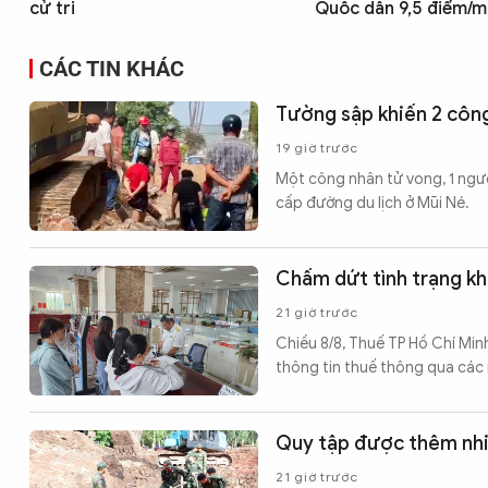
cử tri
Quốc dân 9,5 điểm/m
CÁC TIN KHÁC
Tường sập khiến 2 côn
19 giờ trước
Một công nhân tử vong, 1 ngườ
cấp đường du lịch ở Mũi Né.
Chấm dứt tình trạng kh
21 giờ trước
Chiều 8/8, Thuế TP Hồ Chí Min
thông tin thuế thông qua các
Quy tập được thêm nhiều
21 giờ trước