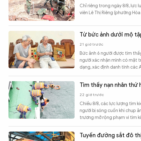
Chỉ riêng trong ngày 8/8, lực l
viên Lê Thị Riêng (phường Hòa
Từ bức ảnh dưới mộ tập 
21 giờ trước
Bức ảnh 6 người được tìm thấy
người xác nhận mình có mặt t
dạng, xác định danh tính các A
Tìm thấy nạn nhân thứ 
22 giờ trước
Chiều 8/8, các lực lượng tìm k
người bị sóng cuốn khi chụp ả
trương mở rộng phạm vi tìm k
Tuyến đường sắt đô thị