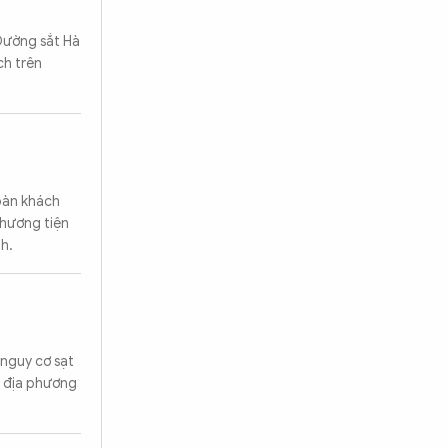
Đường sắt Hà
ch trên
đoàn khách
phương tiện
h.
 nguy cơ sạt
n địa phương