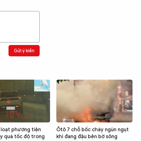
Gửi ý kiến
 loạt phương tiện
Ôtô 7 chỗ bốc cháy ngùn ngụt
ạy quá tốc độ trong
khi đang đậu bên bờ sông
Tìm kiếm