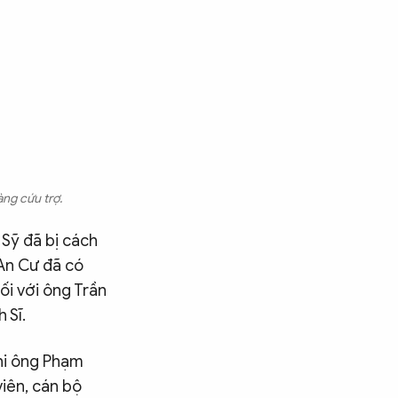
àng cứu trợ.
 Sỹ đã bị cách
 An Cư đã có
đối với ông Trần
 Sĩ.
hi ông Phạm
viên, cán bộ