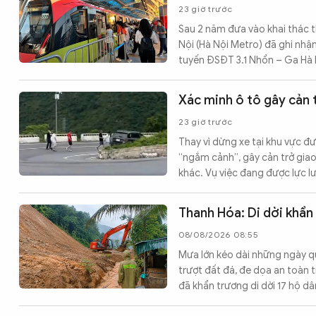
23 giờ trước
Sau 2 năm đưa vào khai thác 
Nội (Hà Nội Metro) đã ghi nhậ
tuyến ĐSĐT 3.1 Nhổn – Ga Hà 
Xác minh ô tô gây cản 
23 giờ trước
Thay vì dừng xe tại khu vực đ
“ngắm cảnh”, gây cản trở giao
khác. Vụ việc đang được lực l
Thanh Hóa: Di dời khẩn 
08/08/2026 08:55
Mưa lớn kéo dài những ngày qua
trượt đất đá, đe dọa an toàn 
đã khẩn trương di dời 17 hộ dâ