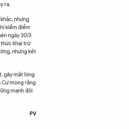
y ra.
m khắc, nhưng
khi kiểm điểm
 nên ngày 30/3
 thức khai trừ
ường, nhưng kết
t, gây mất lòng
An Cư mong rằng
 vững mạnh đội
PV