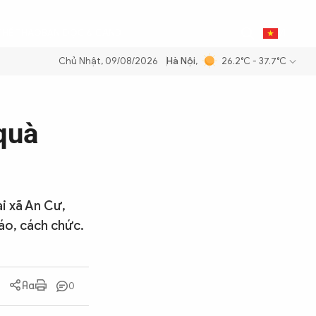
0
THỂ THAO
BẠN ĐỌC & CAND
VI
Chủ Nhật, 09/08/2026
Hà Nội
,
26.2°C - 37.7°C
 xăng dầu để đảm bảo an ninh năng lượng quốc gia
Thực hiện Nghị qu
 quà
ại xã An Cư,
cáo, cách chức.
0