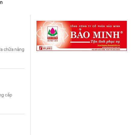
ân
sửa chữa nâng
ung cấp