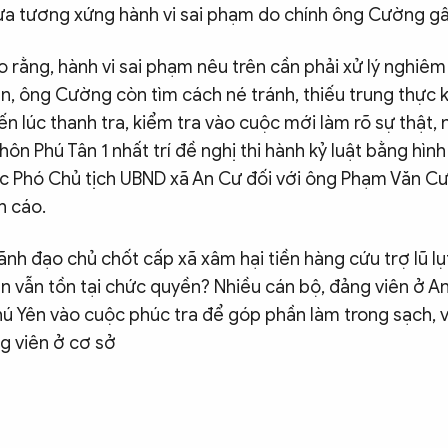
ưa tương xứng hành vi sai phạm do chính ông Cường gâ
 rằng, hành vi sai phạm nêu trên cần phải xử lý nghiê
ện, ông Cường còn tìm cách né tránh, thiếu trung thực 
ến lúc thanh tra, kiểm tra vào cuộc mới làm rõ sự thật,
hôn Phú Tân 1 nhất trí đề nghị thi hành kỷ luật bằng hình
c Phó Chủ tịch UBND xã An Cư đối với ông Phạm Văn C
h cáo.
ãnh đạo chủ chốt cấp xã xâm hại tiền hàng cứu trợ lũ lụ
dân vẫn tồn tại chức quyền? Nhiều cán bộ, đảng viên ở 
hú Yên vào cuộc phúc tra để góp phần làm trong sạch,
g viên ở cơ sở