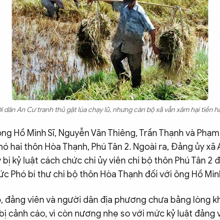
 dân An Cư tranh thủ gặt lúa chạy lũ, nhưng cán bộ xã vẫn xâm hại tiền h
ông Hồ Minh Sĩ, Nguyễn Văn Thiêng, Trần Thạnh và Phạm
ó hai thôn Hòa Thạnh, Phú Tân 2. Ngoài ra, Đảng ủy xã
ý bị kỷ luật cách chức chi ủy viên chi bộ thôn Phú Tân 2 
c Phó bí thư chi bộ thôn Hòa Thạnh đối với ông Hồ Minh
ộ, đảng viên và người dân địa phương chưa bằng lòng k
ị cảnh cáo, vì còn nương nhẹ so với mức kỷ luật đảng 