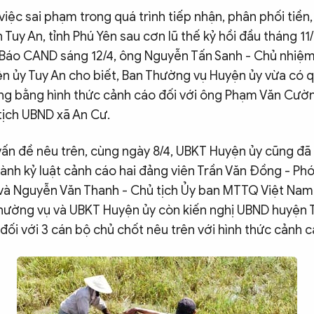
iệc sai phạm trong quá trình tiếp nhận, phân phối tiền
 Tuy An, tỉnh Phú Yên sau cơn lũ thế kỷ hồi đầu tháng 11
 Báo CAND sáng 12/4, ông Nguyễn Tấn Sanh - Chủ nhiệ
n ủy Tuy An cho biết, Ban Thường vụ Huyện ủy vừa có q
ảng bằng hình thức cảnh cáo đối với ông Phạm Văn Cườ
tịch UBND xã An Cư.
vấn đề nêu trên, cùng ngày 8/4, UBKT Huyện ủy cũng đã
hành kỷ luật cảnh cáo hai đảng viên Trần Văn Đồng - Phó
và Nguyễn Văn Thanh - Chủ tịch Ủy ban MTTQ Việt Nam
Thường vụ và UBKT Huyện ủy còn kiến nghị UBND huyện T
đối với 3 cán bộ chủ chốt nêu trên với hình thức cảnh c