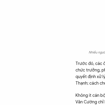
Chuyên trang
An ninh thế giới
Văn nghệ Công an
Chuyên đề
Nhiều người
Trước đó, các 
chức trưởng, ph
quyết định xử l
Thạnh; cách chứ
Không ít cán b
Văn Cường chỉ b