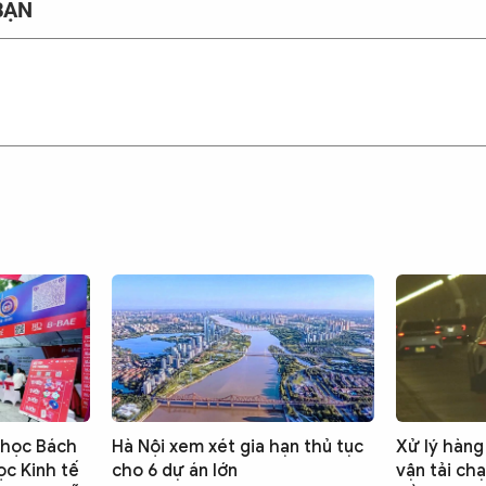
BẠN
 học Bách
Hà Nội xem xét gia hạn thủ tục
Xử lý hàng
ọc Kinh tế
cho 6 dự án lớn
vận tải ch