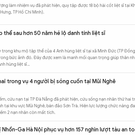
ượng làm nhiệm vụ đã phát hiện, quy tập được 18 bộ hài cốt liệt sĩ tại 
 Hưng, TP Hồ Chí Minh).
thể sau hơn 50 năm hé lộ danh tính liệt sĩ
 trong khu mộ tập thể của 4 Anh hùng liệt sĩ tại xã Minh Đức (TP Đồng
rong bức ảnh đó. Đây được xem là manh mối quan trọng giúp thân n
nh hùng liệt sĩ…
hai trong vụ 4 người bị sóng cuốn tại Mũi Nghê
iếm, cứu nạn tại TP Đà Nẵng đã phát hiện, cứu sống nạn nhân thứ hai t
nh tại khu vực Mũi Nghê, bán đảo Sơn Trà. Hiện lực lượng chức năng đ
iếm 2 nạn nhân còn mất tích.
 Nhổn-Ga Hà Nội phục vụ hơn 157 nghìn lượt tàu an t