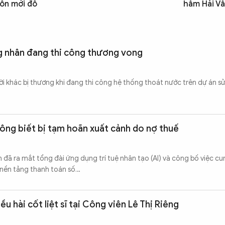
ôn mới đỗ
hầm Hải V
g nhân đang thi công thương vong
i khác bị thương khi đang thi công hệ thống thoát nước trên dự án 
ông biết bị tạm hoãn xuất cảnh do nợ thuế
h đã ra mắt tổng đài ứng dụng trí tuệ nhân tạo (AI) và công bố việc c
 nền tảng thanh toán số…
 hài cốt liệt sĩ tại Công viên Lê Thị Riêng