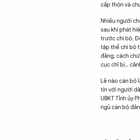
cấp thôn và ch
Nhiều người cho
sau khi phát hi
trước chi bộ. Đ
tập thể chi bộ t
đảng, cách chứ
cục chỉ bị… cản
Lẽ nào cán bộ l
tin với người 
UBKT Tỉnh ủy P
ngũ cán bộ đản