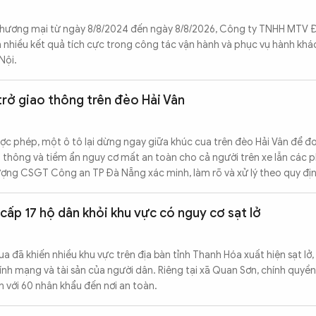
thương mại từ ngày 8/8/2024 đến ngày 8/8/2026, Công ty TNHH MTV 
n nhiều kết quả tích cực trong công tác vận hành và phục vụ hành khá
Nội.
trở giao thông trên đèo Hải Vân
ược phép, một ô tô lại dừng ngay giữa khúc cua trên đèo Hải Vân để 
 thông và tiềm ẩn nguy cơ mất an toàn cho cả người trên xe lẫn các 
ượng CSGT Công an TP Đà Nẵng xác minh, làm rõ và xử lý theo quy địn
cấp 17 hộ dân khỏi khu vực có nguy cơ sạt lở
 đã khiến nhiều khu vực trên địa bàn tỉnh Thanh Hóa xuất hiện sạt lở,
tính mạng và tài sản của người dân. Riêng tại xã Quan Sơn, chính quyề
n với 60 nhân khẩu đến nơi an toàn.