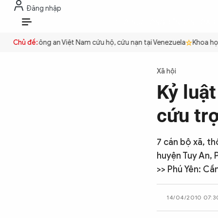
Đăng nhập
THỜI SỰ
CHỐNG DIỄN BIẾN HÒA B
VI
 quyền
Chủ đề:
Công an Việt Nam cứu hộ, cứu nạn tại Venezuela
Khoa học c
THỜI SỰ
Xã hội
Kỷ luật
CHỐNG DIỄN BIẾN HÒA BÌNH
cứu tr
CÔNG AN TRONG LÒNG DÂN
7 cán bộ xã, th
huyện Tuy An, P
XÃ HỘI
>> Phú Yên: Cầ
14/04/2010 07:3
PHÁP LUẬT