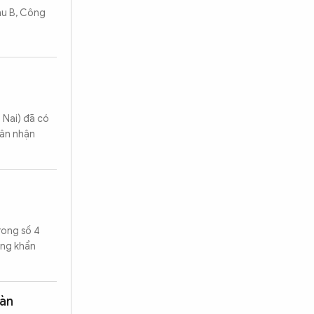
Khu B, Công
 Nai) đã có
hân nhận
rong số 4
ang khẩn
oàn