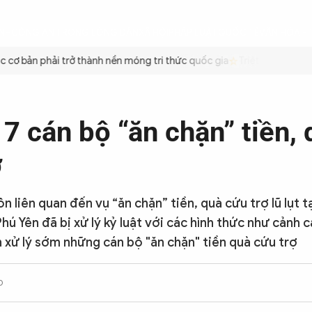
ÌNH
CÔNG AN TRONG LÒNG DÂN
XÃ HỘI
PHÁP LUẬT
QUỐC TẾ
VĂN HÓA - 
ơ bản phải trở thành nền móng tri thức quốc gia
Triệt để tiết kiệm
 7 cán bộ “ăn chặn” tiền,
ợ
ôn liên quan đến vụ “ăn chặn” tiền, quà cứu trợ lũ lụt t
hú Yên đã bị xử lý kỷ luật với các hình thức như cảnh 
n xử lý sớm những cán bộ "ăn chặn" tiền quà cứu trợ
0