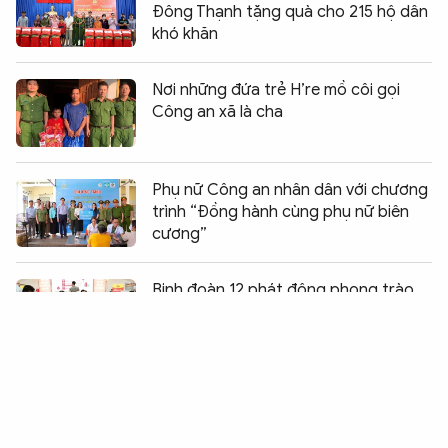
Đông Thạnh tặng quà cho 215 hộ dân
khó khăn
Nơi những đứa trẻ H’re mồ côi gọi
Công an xã là cha
Phụ nữ Công an nhân dân với chương
trình “Đồng hành cùng phụ nữ biên
cương”
Chia sẻ:
0
Binh đoàn 12 phát động phong trào
hiến máu tình nguyện năm 2026
Gia Lai: Khám chữa bệnh cho 500
người nghèo