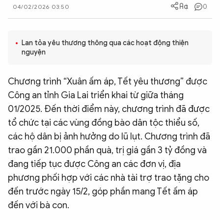
0
04/02/2026 03:50
QUỐC TẾ
VĂN HÓA - THỂ THAO
Lan tỏa yêu thương thông qua các hoạt động thiện
nguyện
BẠN ĐỌC & CAND
Chương trình “Xuân ấm áp, Tết yêu thương” được
Công an tỉnh Gia Lai triển khai từ giữa tháng
ĐA PHƯƠNG TIỆN
01/2025. Đến thời điểm này, chương trình đã được
eMagazine
Podcast
tổ chức tại các vùng đồng bào dân tộc thiểu số,
các hộ dân bị ảnh hưởng do lũ lụt. Chương trình đã
Video
Ảnh
trao gần 21.000 phần quà, trị giá gần 3 tỷ đồng và
Infographic
đang tiếp tục được Công an các đơn vị, địa
phương phối hợp với các nhà tài trợ trao tặng cho
Chuyên trang
An ninh thế giới
Văn nghệ Công an
Chuyên đề
đến trước ngày 15/2, góp phần mang Tết ấm áp
đến với bà con.