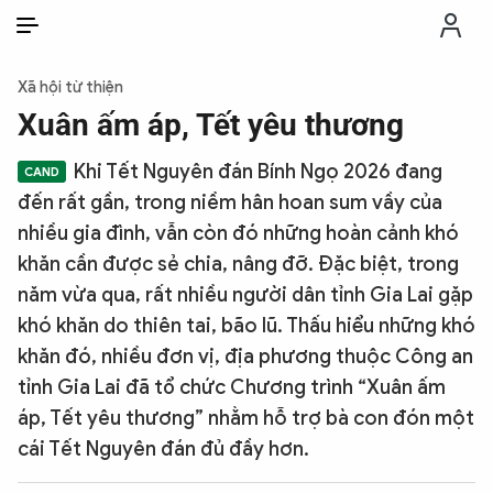
VI
VI
EN
Xã hội từ thiện
THỜI SỰ
Xuân ấm áp, Tết yêu thương
Khi Tết Nguyên đán Bính Ngọ 2026 đang
CHỐNG DIỄN BIẾN HÒA BÌNH
đến rất gần, trong niềm hân hoan sum vầy của
nhiều gia đình, vẫn còn đó những hoàn cảnh khó
CÔNG AN TRONG LÒNG DÂN
khăn cần được sẻ chia, nâng đỡ. Đặc biệt, trong
năm vừa qua, rất nhiều người dân tỉnh Gia Lai gặp
XÃ HỘI
khó khăn do thiên tai, bão lũ. Thấu hiểu những khó
khăn đó, nhiều đơn vị, địa phương thuộc Công an
PHÁP LUẬT
tỉnh Gia Lai đã tổ chức Chương trình “Xuân ấm
áp, Tết yêu thương” nhằm hỗ trợ bà con đón một
cái Tết Nguyên đán đủ đầy hơn.
CÔNG NGHỆ