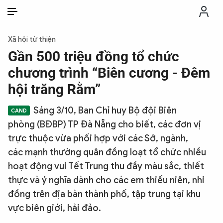
VI
VI
EN
Xã hội từ thiện
THỜI SỰ
Gần 500 triệu đồng tổ chức
chương trình “Biên cương - Đêm
CHỐNG DIỄN BIẾN HÒA BÌNH
hội trăng Rằm”
Sáng 3/10, Ban Chỉ huy Bộ đội Biên
CÔNG AN TRONG LÒNG DÂN
phòng (BĐBP) TP Đà Nẵng cho biết, các đơn vị
trực thuộc vừa phối hợp với các Sở, ngành,
XÃ HỘI
các mạnh thường quân đồng loạt tổ chức nhiều
hoạt động vui Tết Trung thu đầy màu sắc, thiết
PHÁP LUẬT
thực và ý nghĩa dành cho các em thiếu niên, nhi
đồng trên địa bàn thành phố, tập trung tại khu
CÔNG NGHỆ
vực biên giới, hải đảo.