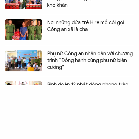
khó khăn
Nơi những đứa trẻ H’re mồ côi gọi
Công an xã là cha
Phụ nữ Công an nhân dân với chương
trình “Đồng hành cùng phụ nữ biên
cương”
Chia sẻ:
0
Binh đoàn 12 phát động phong trào
hiến máu tình nguyện năm 2026
Gia Lai: Khám chữa bệnh cho 500
người nghèo