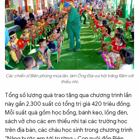
Các chiến sĩ Biên phòng múa lân, làm Ông Địa vui hội trăng Rằm với
thiếu nhi.
Tổng số lượng quà trao tặng qua chương trình lần
này gần 2.300 suất có tổng trị giá 420 triệu đồng.
Mỗi suất quà gồm học bổng, bánh kẹo, lồng đèn,
sách vở cho các em thiếu nhi tại các trường học
trên địa bàn, các cháu học sinh trong chương trình
“Nâng bước em tới trường - Con nuôi đồn Biên