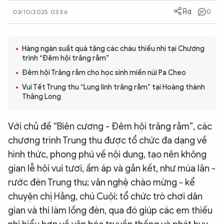
0
QUỐC TẾ
03/10/2025 03:56
VĂN HÓA - THỂ THAO
Hàng ngàn suất quà tặng các cháu thiếu nhi tại Chương
trình “Đêm hội trăng rằm”
Đêm hội Trăng rằm cho học sinh miền núi Pa Cheo
BẠN ĐỌC & CAND
Vui Tết Trung thu “Lung linh trăng rằm” tại Hoàng thành
Thăng Long
ĐA PHƯƠNG TIỆN
eMagazine
Podcast
Với chủ đề “Biên cương - Đêm hội trăng rằm”, các
chương trình Trung thu được tổ chức đa dạng về
Video
Ảnh
hình thức, phong phú về nội dung, tạo nên không
Infographic
gian lễ hội vui tươi, ấm áp và gắn kết, như múa lân -
Chuyên trang
An ninh thế giới
Văn nghệ Công an
rước đèn Trung thu; văn nghệ chào mừng - kể
Chuyên đề
chuyện chị Hằng, chú Cuội; tổ chức trò chơi dân
gian và thi làm lồng đèn, qua đó giúp các em thiếu