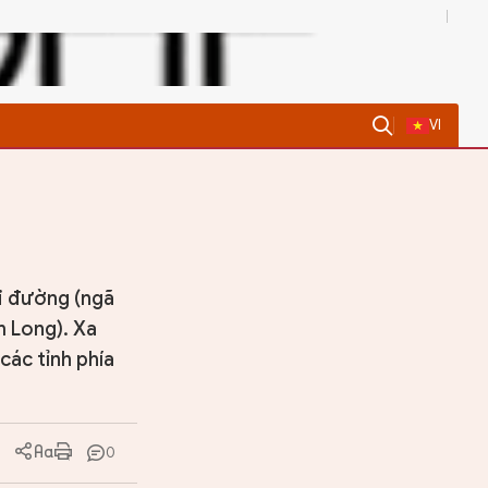
0
VI
i đường (ngã
m Long). Xa
các tỉnh phía
0