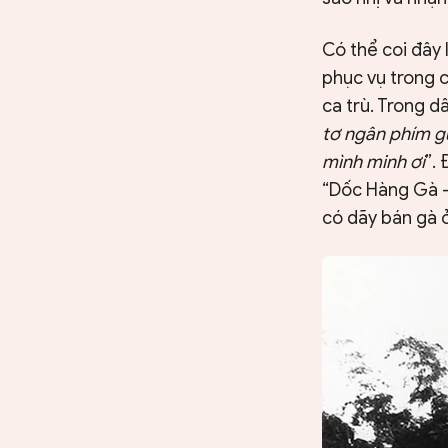
Có thể coi đây 
phục vụ trong c
ca trù. Trong dâ
tơ ngân phím gử
mình minh ơi
”.
“Dốc Hàng Gà 
có dãy bán gà 