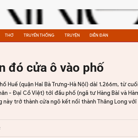
THƠ
TRUYỀN THỐNG
TRUYỆN
DIỄN ĐÀN
n đó cửa ô vào phố
ố Huế (quận Hai Bà Trưng-Hà Nội) dài 1.266m, từ cuố
hân - Đại Cồ Việt) tới đầu phố (ngã tư Hàng Bài và Hà
 này trở thành cửa ngõ kết nối thành Thăng Long với 
2