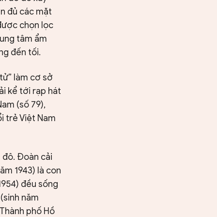
án đủ các mặt
 được chọn lọc
trung tâm ẩm
g đến tối.
tử” làm cơ sở
i kể tới rạp hát
Nam (số 79),
i trẻ Việt Nam
ủ đô. Đoàn cải
năm 1943) là con
m 1954) đều sống
 (sinh năm
h Thành phố Hồ