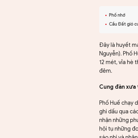
CHUYÊN TRANG
Phố nhớ
Cầu Đất gió 
Đây là huyết m
Nguyễn). Phố H
12 mét, vỉa hè
đêm.
Cung đàn xưa 
Phố Huế chạy d
ghi dấu qua các
nhận những phườ
hội tụ những đ
sáo nhị và nhận