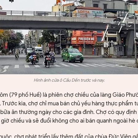
Hình ảnh cửa ô Cầu Dền trước và nay.
ôm (79 phố Huế) là phiên chợ chiều của làng Giáo Phư
. Trước kia, chợ chỉ mua bán chủ yếu hàng thực phẩm t
 bữa ăn thường ngày cho các gia đình. Chợ có quy định
 giờ chiều và sẽ đuổi không cho ai bán quanh ngoài hè 
huộc, chợ phát triển lấy thêm đất của chùa Đức Viên g