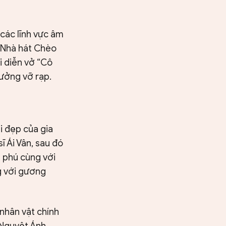
các lĩnh vực âm
c Nhà hát Chèo
i diễn vở “Cô
tưởng vỡ rạp.
i đẹp của gia
ĩ Ái Vân, sau đó
n phú cùng với
g với gương
nhân vật chính
. Nguyệt Ánh