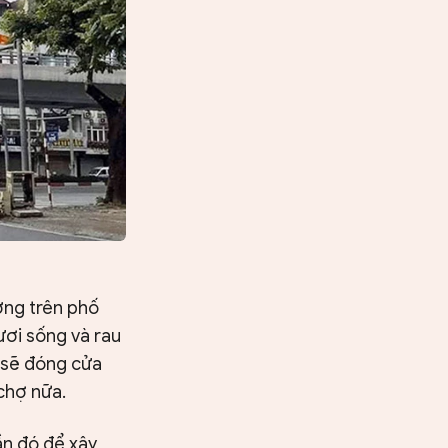
ờng trên phố
ươi sống và rau
 sẽ đóng cửa
chợ nữa.
Tìm kiếm
ần đó để xây