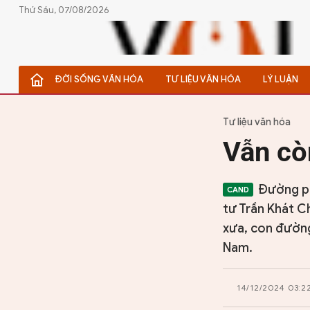
Thứ Sáu, 07/08/2026
ĐỜI SỐNG VĂN HÓA
TƯ LIỆU VĂN HÓA
LÝ LUẬN
ĐỜI SỐNG VĂN HÓA
TƯ LIỆU VĂN HÓA
Tư liệu văn hóa
Vẫn cò
LÝ LUẬN
THƠ
Đường ph
tư Trần Khát C
TRUYỀN THỐNG
xưa, con đường
Nam.
TRUYỆN
DIỄN ĐÀN
14/12/2024 03:2