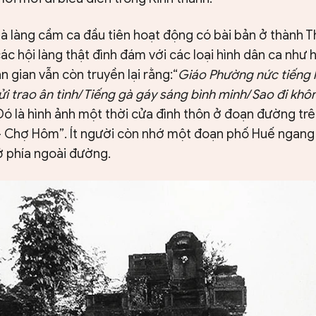
là làng cầm ca đầu tiên hoạt động có bài bản ở thành 
ác hội làng thật đình đám với các loại hình dân ca như 
n gian vẫn còn truyền lại rằng:“
Giáo Phường nức tiếng
i trao ân tình/ Tiếng gà gáy sáng bình minh/ Sao đi kh
 Đó là hình ảnh một thời cửa đình thôn ở đoạn đường tr
- Chợ Hôm”. Ít người còn nhớ một đoạn phố Huế ngan
ở phía ngoài đường.