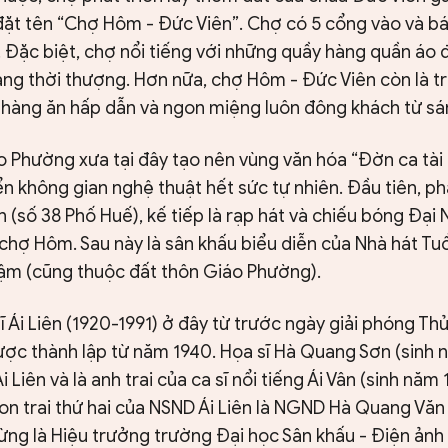
ặt tên “Chợ Hôm - Đức Viên”. Chợ có 5 cổng vào và b
. Đặc biệt, chợ nổi tiếng với những quầy hàng quần áo
ng thời thượng. Hơn nữa, chợ Hôm - Đức Viên còn là 
 hàng ăn hấp dẫn và ngon miệng luôn đông khách từ sán
o Phường xưa tại đây tạo nên vùng văn hóa “Đờn ca tài 
ển không gian nghệ thuật hết sức tự nhiên. Đầu tiên, phả
ên (số 38 Phố Huế), kế tiếp là rạp hát và chiếu bóng Đại 
chợ Hôm. Sau này là sân khấu biểu diễn của Nhà hát Tuổ
hậm (cũng thuộc đất thôn Giáo Phường).
ĩ Ái Liên (1920-1991) ở đây từ trước ngày giải phóng Th
ược thành lập từ năm 1940. Họa sĩ Hà Quang Sơn (sinh 
 Liên và là anh trai của ca sĩ nổi tiếng Ái Vân (sinh nă
on trai thứ hai của NSND Ái Liên là NGND Hà Quang Văn
từng là Hiệu trưởng trường Đại học Sân khấu - Điện ản