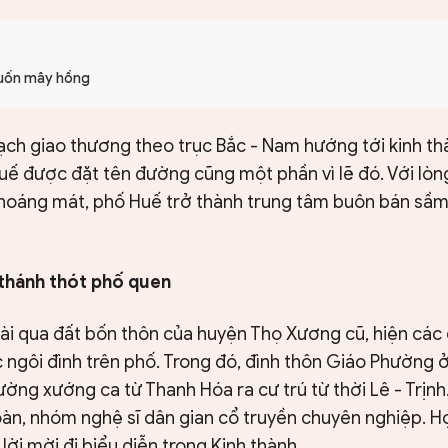
cuốn mây hồng
ạch giao thương theo trục Bắc - Nam hướng tới kinh th
uế được đặt tên đường cũng một phần vì lẽ đó. Với lò
 thoáng mát, phố Huế trở thành trung tâm buôn bán sầm
thánh thót phố quen
ài qua đất bốn thôn của huyện Thọ Xương cũ, hiện các
 ngôi đình trên phố. Trong đó, đình thôn Giáo Phường ở
ng xướng ca từ Thanh Hóa ra cư trú từ thời Lê - Trịnh.
oàn, nhóm nghệ sĩ dân gian cổ truyền chuyên nghiệp. H
 lời mời đi biểu diễn trong Kinh thành.