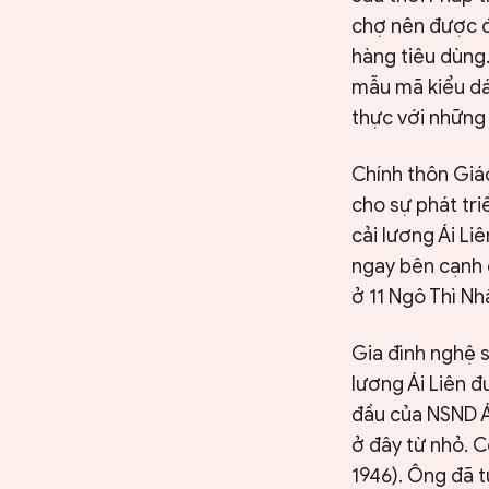
chợ nên được đ
hàng tiêu dùng
mẫu mã kiểu dá
thực với những
Chính thôn Giá
cho sự phát tri
cải lương Ái Li
ngay bên cạnh 
ở 11 Ngô Thì N
Gia đình nghệ s
lương Ái Liên đ
đầu của NSND Ái
ở đây từ nhỏ. C
1946). Ông đã 