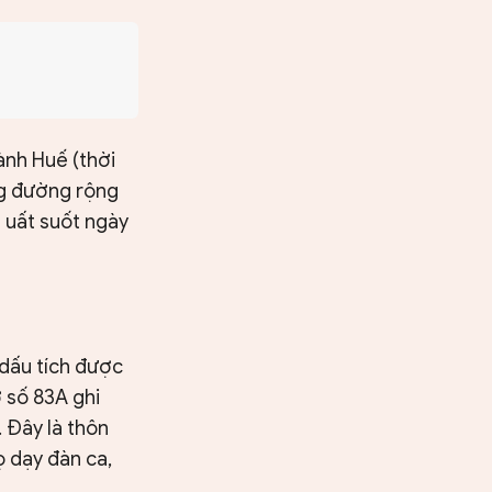
ành Huế (thời
ng đường rộng
 uất suốt ngày
 dấu tích được
 số 83A ghi
 Đây là thôn
ọ dạy đàn ca,