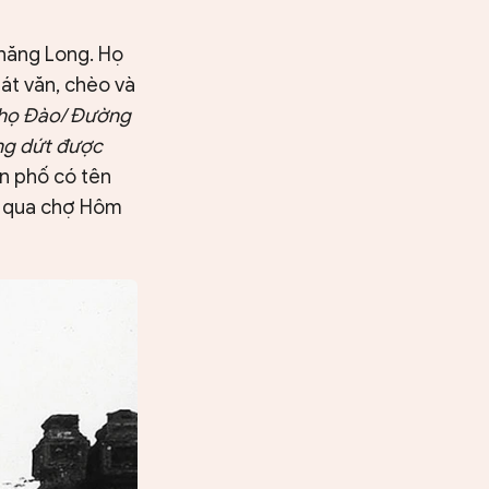
Thăng Long. Họ
hát văn, chèo và
 họ Đào/ Đường
ông dứt được
ên phố có tên
g qua chợ Hôm