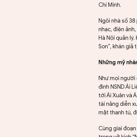
Chí Minh.
Ngôi nhà số 38
nhạc, điện ảnh,
Hà Nội quản lý.
Son”, khán giả 
Những mỹ nhân
Như mọi người đ
đình NSND Ái Li
tới Ái Xuân và 
tài năng diễn 
mặt thanh tú, đ
Cùng giai đoạn
trong vở kịch “