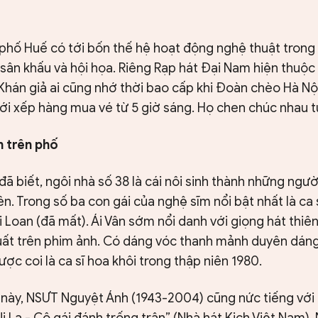
 phố Huế có tới bốn thế hệ hoạt động nghệ thuật trong 
 sân khấu và hội họa. Riêng Rạp hát Đại Nam hiện thuộ
 Khán giả ai cũng nhớ thời bao cấp khi Đoàn chèo Hà Nộ
tới xếp hàng mua vé từ 5 giờ sáng. Họ chen chúc nhau 
 trên phố
ã biết, ngôi nhà số 38 là cái nôi sinh thành những ngườ
ên. Trong số ba con gái của nghệ sĩm nổi bật nhất là ca s
Ái Loan (đã mất). Ái Vân sớm nổi danh với giọng hát thiê
xuất trên phim ảnh. Có dáng vóc thanh mảnh duyên dán
ược coi là ca sĩ hoa khôi trong thập niên 1980.
 này, NSƯT Nguyệt Ánh (1943-2004) cũng nức tiếng với 
Ni La - Cô gái đánh trống trận” (Nhà hát Kịch Việt Nam)