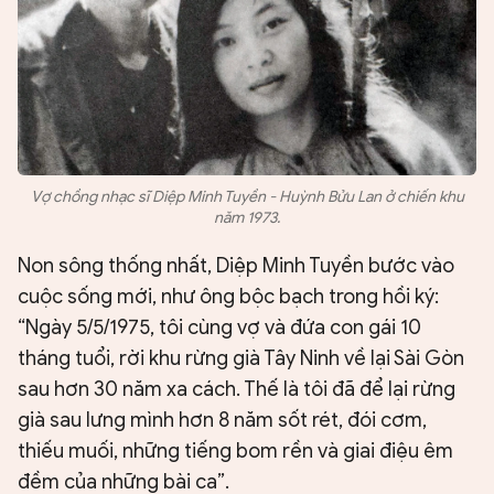
Vợ chồng nhạc sĩ Diệp Minh Tuyền - Huỳnh Bửu Lan ở chiến khu
năm 1973.
Non sông thống nhất, Diệp Minh Tuyền bước vào
cuộc sống mới, như ông bộc bạch trong hồi ký:
“Ngày 5/5/1975, tôi cùng vợ và đứa con gái 10
tháng tuổi, rời khu rừng già Tây Ninh về lại Sài Gòn
sau hơn 30 năm xa cách. Thế là tôi đã để lại rừng
già sau lưng mình hơn 8 năm sốt rét, đói cơm,
thiếu muối, những tiếng bom rền và giai điệu êm
đềm của những bài ca”.