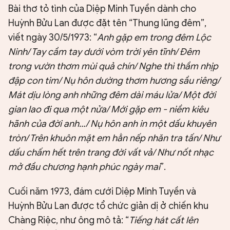
Bài thơ tỏ tình của Diệp Minh Tuyền dành cho
Huỳnh Bửu Lan được đặt tên “Thung lũng đêm”,
viết ngày 30/5/1973: “
Anh gặp em trong đêm Lộc
Ninh/ Tay cầm tay dưới vòm trời yên tĩnh/ Đêm
trong vườn thơm mùi quả chín/ Nghe thì thầm nhịp
đập con tim/ Nụ hôn dường thơm hương sầu riêng/
Mát dịu lòng anh những đêm dài máu lửa/ Một đời
gian lao đi qua một nửa/ Mới gặp em - niềm kiêu
hãnh của đời anh…/ Nụ hôn anh in một dấu khuyên
tròn/ Trên khuôn mặt em hằn nếp nhăn tra tấn/ Như
dấu chấm hết trên trang đời vất vả/ Như nốt nhạc
mở đầu chương hạnh phúc ngày mai
”.
Cuối năm 1973, đám cưới Diệp Minh Tuyền và
Huỳnh Bửu Lan được tổ chức giản dị ở chiến khu
Chàng Riệc, như ông mô tả: “
Tiếng hát cất lên