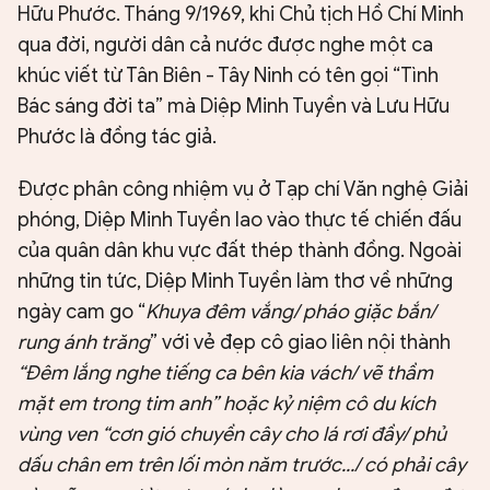
Hữu Phước. Tháng 9/1969, khi Chủ tịch Hồ Chí Minh
qua đời, người dân cả nước được nghe một ca
khúc viết từ Tân Biên - Tây Ninh có tên gọi “Tình
Bác sáng đời ta” mà Diệp Minh Tuyền và Lưu Hữu
Phước là đồng tác giả.
Được phân công nhiệm vụ ở Tạp chí Văn nghệ Giải
phóng, Diệp Minh Tuyền lao vào thực tế chiến đấu
của quân dân khu vực đất thép thành đồng. Ngoài
những tin tức, Diệp Minh Tuyền làm thơ về những
ngày cam go “
Khuya đêm vắng/ pháo giặc bắn/
rung ánh trăng
” với vẻ đẹp cô giao liên nội thành
“Đêm lắng nghe tiếng ca bên kia vách/ vẽ thầm
mặt em trong tim anh” hoặc kỷ niệm cô du kích
vùng ven “cơn gió chuyền cây cho lá rơi đầy/ phủ
dấu chân em trên lối mòn năm trước.../ có phải cây