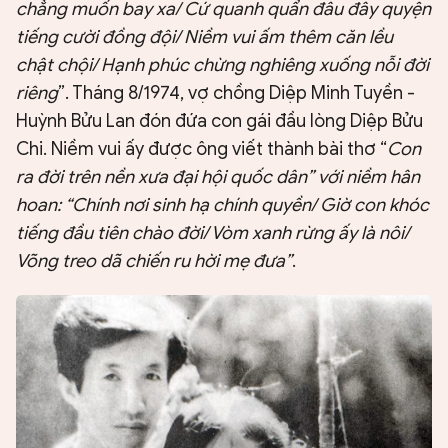
chẳng muốn bay xa/ Cứ quanh quẩn đâu đây quyện
tiếng cười đồng đội/ Niềm vui ấm thêm căn lều
chật chội/ Hạnh phúc chừng nghiêng xuống nỗi đời
riêng
”. Tháng 8/1974, vợ chồng Diệp Minh Tuyền -
Huỳnh Bửu Lan đón đứa con gái đầu lòng Diệp Bửu
Chi. Niềm vui ấy được ông viết thành bài thơ “
Con
ra đời trên nền xưa đại hội quốc dân” với niềm hân
hoan: “Chính nơi sinh hạ chính quyền/ Giờ con khóc
tiếng đầu tiên chào đời/ Vòm xanh rừng ấy là nôi/
Võng treo dã chiến ru hời mẹ đưa”
.