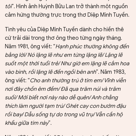
tôi
”. Hình ảnh Huỳnh Bửu Lan trở thành một nguồn
cảm hứng thường trực trong thơ Diệp Minh Tuyền.
Tình yêu của Diệp Minh Tuyền dành cho hiền thê
cứ trải dài trong thơ ông theo từng ngày tháng.
Năm 1981, ông viết: “
Hạnh phúc thường không đến
bằng lời/ Nó lặng lẽ như em từng lặng lẽ/ Lặng lẽ
suốt một thời tuổi trẻ/ Như giờ em lặng lẽ cắm hoa
vào bình, rồi lặng lẽ đến ngồi bên anh
”. Năm 1983,
ông viết: “
Cho anh thường trú ở tim em/ Vĩnh viễn
nơi đây chốn êm đềm/ Đã qua trăm núi và trăm
suối/ Mới biết nơi này nào dễ quên/ Anh chẳng
thích làm người tạm trú/ Ghét cay con bướm đậu
rồi bay/ Dẫu sống tự do trong vũ trụ/ Vẫn cần hộ
khẩu giữa tim này
”.