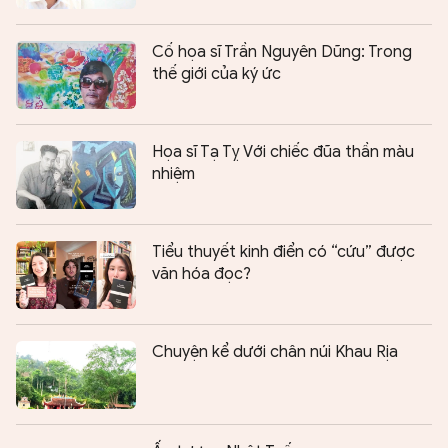
Cố họa sĩ Trần Nguyên Dũng: Trong
thế giới của ký ức
Họa sĩ Tạ Tỵ Với chiếc đũa thần màu
nhiệm
Tiểu thuyết kinh điển có “cứu” được
văn hóa đọc?
Chuyện kể dưới chân núi Khau Rịa