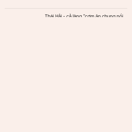
Chia sẻ:
0
Thái Hải - cả làng “cơm ăn chung nồi,
tiêu tiền chung túi”
Giấc mơ màu lính
Danh nhân Đậu Vĩnh Trường: Danh
tướng và huyền tích bất tử
Cái roi trong các không gian văn hoá