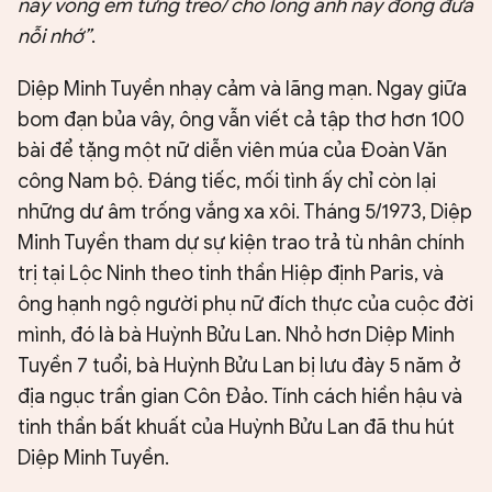
này võng em từng treo/ cho lòng anh nay đong đưa
nỗi nhớ”
.
Diệp Minh Tuyền nhạy cảm và lãng mạn. Ngay giữa
bom đạn bủa vây, ông vẫn viết cả tập thơ hơn 100
bài để tặng một nữ diễn viên múa của Đoàn Văn
công Nam bộ. Đáng tiếc, mối tình ấy chỉ còn lại
những dư âm trống vắng xa xôi. Tháng 5/1973, Diệp
Minh Tuyền tham dự sự kiện trao trả tù nhân chính
trị tại Lộc Ninh theo tinh thần Hiệp định Paris, và
ông hạnh ngộ người phụ nữ đích thực của cuộc đời
mình, đó là bà Huỳnh Bửu Lan. Nhỏ hơn Diệp Minh
Tuyền 7 tuổi, bà Huỳnh Bửu Lan bị lưu đày 5 năm ở
địa ngục trần gian Côn Đảo. Tính cách hiền hậu và
tinh thần bất khuất của Huỳnh Bửu Lan đã thu hút
Diệp Minh Tuyền.