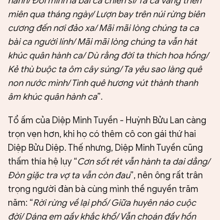
hành/ Đời mình là bài ca chiến sĩ/ Ta ca vang triền
miên qua tháng ngày/ Lượn bay trên núi rừng biên
cương đến nơi đảo xa/ Mãi mãi lòng chúng ta ca
bài ca người lính/ Mãi mãi lòng chúng ta vẫn hát
khúc quân hành ca/ Dù rằng đời ta thích hoa hồng/
Kẻ thù buộc ta ôm cây súng/ Ta yêu sao làng quê
non nước mình/ Tình quê hương vút thành thanh
âm khúc quân hành ca
”.
Tổ ấm của Diệp Minh Tuyền - Huỳnh Bửu Lan càng
trọn vẹn hơn, khi họ có thêm cô con gái thứ hai
Diệp Bửu Diệp. Thế nhưng, Diệp Minh Tuyền cũng
thấm thía hệ lụy “
Cơn sốt rét vẫn hành ta dai dẳng/
Đòn giặc tra vợ ta vẫn còn đau
”, nên ông rất trân
trọng người đàn bà cùng mình thề nguyền trăm
năm: “
Rời rừng về lại phố/ Giữa huyên náo cuộc
đời/ Dáng em gầy khắc khổ/ Vẫn choán đầy hồn