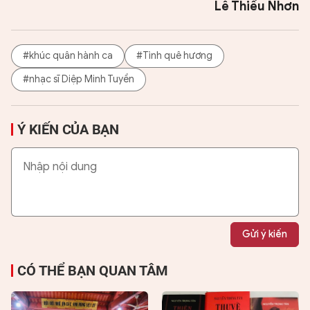
Lê Thiếu Nhơn
#khúc quân hành ca
#Tình quê hương
#nhạc sĩ Diệp Minh Tuyền
Ý KIẾN CỦA BẠN
Gửi ý kiến
CÓ THỂ BẠN QUAN TÂM