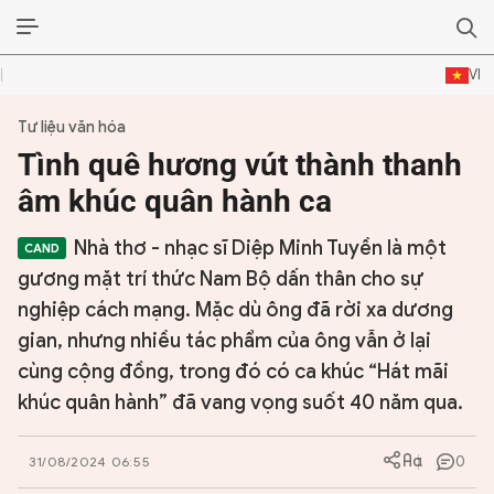
VI
Tư liệu văn hóa
ĐỜI SỐNG VĂN HÓA
Tình quê hương vút thành thanh
TƯ LIỆU VĂN HÓA
âm khúc quân hành ca
LÝ LUẬN
Nhà thơ - nhạc sĩ Diệp Minh Tuyền là một
gương mặt trí thức Nam Bộ dấn thân cho sự
THƠ
nghiệp cách mạng. Mặc dù ông đã rời xa dương
gian, nhưng nhiều tác phẩm của ông vẫn ở lại
TRUYỀN THỐNG
cùng cộng đồng, trong đó có ca khúc “Hát mãi
TRUYỆN
khúc quân hành” đã vang vọng suốt 40 năm qua.
DIỄN ĐÀN
0
31/08/2024 06:55
CHUYÊN TRANG