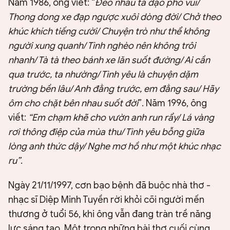
Năm 1986, ông viết: “
Đèo nhau ta dạo phố vui/
Thong dong xe đạp ngược xuôi dòng đời/ Chở theo
khúc khích tiếng cười/ Chuyện trò như thể không
người xung quanh/ Tình nghèo nên không trôi
nhanh/ Tà tà theo bánh xe lăn suốt đường/ Ai cần
qua trước, ta nhường/ Tình yêu là chuyện dặm
trường bền lâu/ Anh đằng trước, em đằng sau/ Hãy
ôm cho chặt bên nhau suốt đời
”. Năm 1996, ông
viết:
“Em chạm khẽ cho vườn anh run rẩy/ Lá vàng
rơi thông điệp của mùa thu/ Tình yêu bỗng giữa
lòng anh thức dậy/ Nghe mơ hồ như một khúc nhạc
ru”
.
Ngày 21/11/1997, cơn bạo bệnh đã buộc nhà thơ -
nhạc sĩ Diệp Minh Tuyền rời khỏi cõi người mến
thương ở tuổi 56, khi ông vẫn đang tràn trề năng
lực sáng tạo. Một trong những bài thơ cuối cùng