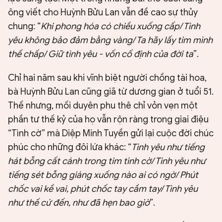
ông viết cho Huỳnh Bửu Lan vẫn đề cao sự thủy
chung: “
Khi phong hóa có chiều xuống cấp/ Tình
yêu không bảo đảm bằng vàng/ Ta hãy lấy tim mình
thế chấp/ Giữ tình yêu - vốn cố định của đời ta
”.
Chỉ hai năm sau khi vĩnh biệt người chồng tài hoa,
bà Huỳnh Bửu Lan cũng giã từ dương gian ở tuổi 51.
Thế nhưng, mối duyên phu thê chỉ vỏn vẹn một
phần tư thế kỷ của họ vẫn rộn ràng trong giai điệu
“Tình cờ” mà Diệp Minh Tuyền gửi lại cuộc đời chúc
phúc cho những đôi lứa khác: “
Tình yêu như tiếng
hát bỗng cất cánh trong tim tình cờ/ Tình yêu như
tiếng sét bỗng giáng xuống nào ai có ngờ/ Phút
chốc vai kề vai, phút chốc tay cầm tay/ Tình yêu
như thế cứ đến, như đã hẹn bao giờ
”.