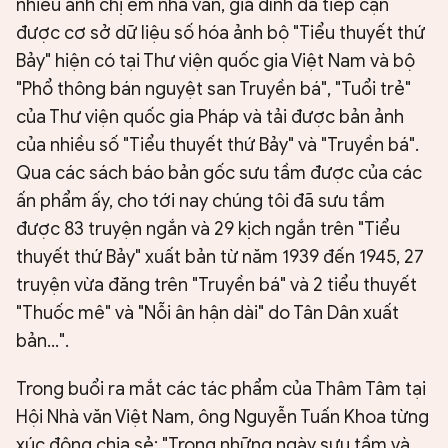
nhiều anh chị em nhà văn, gia đình đã tiếp cận
được cơ sở dữ liệu số hóa ảnh bộ "Tiểu thuyết thứ
Bảy" hiện có tại Thư viện quốc gia Việt Nam và bộ
"Phổ thông bán nguyệt san Truyền bá", "Tuổi trẻ"
của Thư viện quốc gia Pháp và tải được bản ảnh
của nhiều số "Tiểu thuyết thứ Bảy" và "Truyền bá".
Qua các sách báo bản gốc sưu tầm được của các
ấn phẩm ấy, cho tới nay chúng tôi đã sưu tầm
được 83 truyện ngắn và 29 kịch ngắn trên "Tiểu
thuyết thứ Bảy" xuất bản từ năm 1939 đến 1945, 27
truyện vừa đăng trên "Truyền bá" và 2 tiểu thuyết
"Thuốc mê" và "Nỗi ân hận dài" do Tân Dân xuất
bản…".
Trong buổi ra mắt các tác phẩm của Thâm Tâm tại
Hội Nhà văn Việt Nam, ông Nguyễn Tuấn Khoa từng
xúc động chia sẻ: "Trong những ngày sưu tầm và