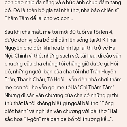
con dao nhíp đa năng và 6 bức ảnh chụp đám tang
bố. Đó là toàn bộ gia tài nhà thơ, nhà báo chiến sĩ
Thâm Tâm để lại cho vợ con…
Sau khi cha mất, mẹ tôi mới 30 tuổi và tôi lên 4,
được đơn vị của bố chỉ dẫn lên sống tại ATK Thái
Nguyên cho đến khi hòa bình lập lại thì trở về Hà
Nội. Chính vì thế, những sách vở, tài liệu, di cảo văn
chương của cha chúng tôi chẳng giữ được gì. Hồi
đó, những người bạn của cha tôi như Trần Huyền
Trân, Thanh Châu, Tô Hoài… vẫn đến nhà chơi thăm
mẹ con tôi, họ vẫn gọi mẹ tôi là "Chị Thâm Tâm".
Nhưng di sản văn chương của cha có những gì thì
thú thật là tôi không biết gì ngoài bài thơ "Tống
biệt hành" và nghi án văn chương với bài thơ "Hai
sắc hoa Ti-gôn" mà bạn bè bố tôi thường kể…".