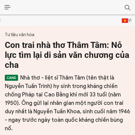
VI
Tư liệu văn hóa
ĐỜI SỐNG VĂN HÓA
Con trai nhà thơ Thâm Tâm: Nỗ
TƯ LIỆU VĂN HÓA
lực tìm lại di sản văn chương của
cha
LÝ LUẬN
Nhà thơ - liệt sĩ Thâm Tâm (tên thật là
THƠ
Nguyễn Tuấn Trình) hy sinh trong kháng chiến
TRUYỀN THỐNG
chống Pháp tại Cao Bằng khi mới 33 tuổi (năm
1950). Ông gửi lại nhân gian một người con trai
TRUYỆN
duy nhất là Nguyễn Tuấn Khoa, sinh cuối năm 1946
- ngay trước ngày toàn quốc kháng chiến bùng
DIỄN ĐÀN
nổ.
CHUYÊN TRANG