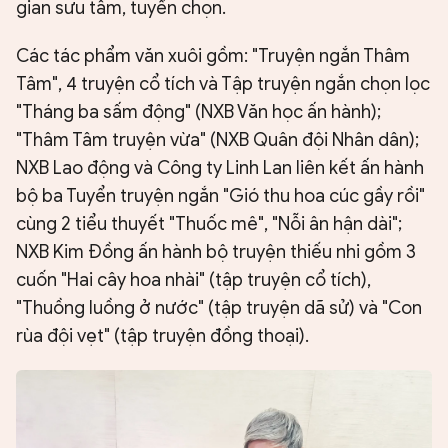
gian sưu tầm, tuyển chọn.
Các tác phẩm văn xuôi gồm: "Truyện ngắn Thâm
Tâm", 4 truyện cổ tích và Tập truyện ngắn chọn lọc
"Tháng ba sấm động" (NXB Văn học ấn hành);
"Thâm Tâm truyện vừa" (NXB Quân đội Nhân dân);
NXB Lao động và Công ty Linh Lan liên kết ấn hành
bộ ba Tuyển truyện ngắn "Gió thu hoa cúc gầy rồi"
cùng 2 tiểu thuyết "Thuốc mê", "Nỗi ân hận dài";
NXB Kim Đồng ấn hành bộ truyện thiếu nhi gồm 3
cuốn "Hai cây hoa nhài" (tập truyện cổ tích),
"Thuồng luồng ở nước" (tập truyện dã sử) và "Con
rùa đội vẹt" (tập truyện đồng thoại).