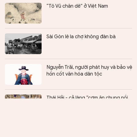
“Tô Vũ chăn dê” ở Việt Nam
Sài Gòn lê la chợ không đàn bà
Nguyễn Trãi, người phát huy và bảo vệ
hồn cốt văn hóa dân tộc
Chia sẻ:
0
Thái Hải - cả làng “cơm ăn chung nồi,
tiêu tiền chung túi”
Giấc mơ màu lính