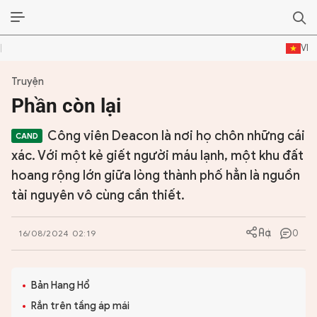
VI
Truyện
ĐỜI SỐNG VĂN HÓA
Phần còn lại
TƯ LIỆU VĂN HÓA
Công viên Deacon là nơi họ chôn những cái
LÝ LUẬN
xác. Với một kẻ giết người máu lạnh, một khu đất
hoang rộng lớn giữa lòng thành phố hẳn là nguồn
THƠ
tài nguyên vô cùng cần thiết.
TRUYỀN THỐNG
0
16/08/2024 02:19
TRUYỆN
DIỄN ĐÀN
Bản Hang Hổ
Rắn trên tầng áp mái
CHUYÊN TRANG