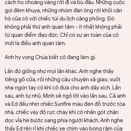
cách họ choáng váng rời đi và bù đầu. Những cuộc
gọi đêm khuya, những nhóm đàn ông rời khỏi căn
hộ của cô với chiếc túi du lịch căng phồng. Đó
không phải thứ anh quan tâm - ít nhất không phải
từ quan điểm đạo đức. Chỉ có sự an toàn của cô
mới là điều anh quan tâm.
Anh hy vọng Chúa biết cô đang làm gì.
Lần đó giống như mọi lần khác. Anh nghe thấy
tiếng gõ cửa, rồi những câu chuyện xã giao, vuốt
nhẹ ngón tay cô khi cô đưa cho anh dây xích. Lần
sau, anh tự nhủ. Mình sẽ ngỏ lời vào lần sau. Cả anh
và Ed đều nhìn chiếc Sunfire màu đen đỗ trước tòa
nhà, chiếc váy đỏ rực cháy khi cô nhấn gót chân
dọc vỉa hè bước sang phía người khách. Anh nghe
thấy Ed rên rỉ khi chiếc xe chìm vào bóng râm của