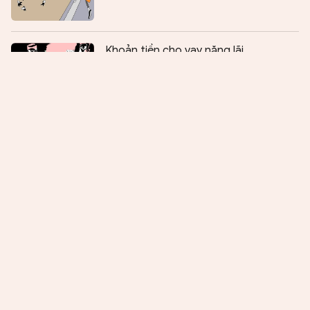
Chia sẻ:
0
Khoản tiền cho vay nặng lãi
Vực khuya
Đóa hoa nở trong cơn mưa
Một cú đá chết bảy mạng