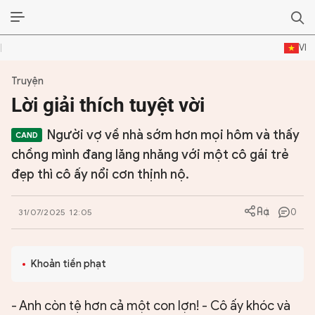
VI
Truyện
ĐỜI SỐNG VĂN HÓA
Lời giải thích tuyệt vời
TƯ LIỆU VĂN HÓA
Người vợ về nhà sớm hơn mọi hôm và thấy
LÝ LUẬN
chồng mình đang lăng nhăng với một cô gái trẻ
đẹp thì cô ấy nổi cơn thịnh nộ.
THƠ
0
31/07/2025 12:05
TRUYỀN THỐNG
TRUYỆN
Khoản tiền phạt
DIỄN ĐÀN
- Anh còn tệ hơn cả một con lợn! - Cô ấy khóc và
CHUYÊN TRANG