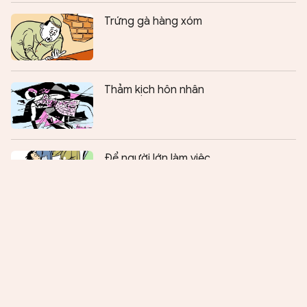
Trứng gà hàng xóm
Thảm kịch hôn nhân
Chia sẻ:
0
Để người lớn làm việc
Căn nhà ở phía núi mù sương
Ngọn lửa trong đêm