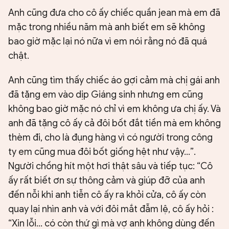
Anh cũng đưa cho cô ấy chiếc quần jean mà em đã
mặc trong nhiều năm mà anh biết em sẽ không
bao giờ mặc lại nó nữa vì em nói rằng nó đã quá
chật.
Anh cũng tìm thấy chiếc áo gợi cảm mà chị gái anh
đã tặng em vào dịp Giáng sinh nhưng em cũng
không bao giờ mặc nó chỉ vì em không ưa chị ấy. Và
anh đã tặng cô ấy cả đôi bốt đắt tiền mà em không
thèm đi, cho là đụng hàng vì có người trong công
ty em cũng mua đôi bốt giống hệt như vậy…”.
Người chồng hít một hơi thật sâu và tiếp tục: “Cô
ấy rất biết ơn sự thông cảm và giúp đỡ của anh
đến nỗi khi anh tiễn cô ấy ra khỏi cửa, cô ấy còn
quay lại nhìn anh và với đôi mắt đẫm lệ, cô ấy hỏi :
“Xin lỗi... có còn thứ gì mà vợ anh không dùng đến