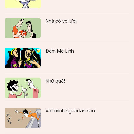
Nhà có vợ lười
Đêm Mê Linh
Khờ quá!
Vắt mình ngoài lan can