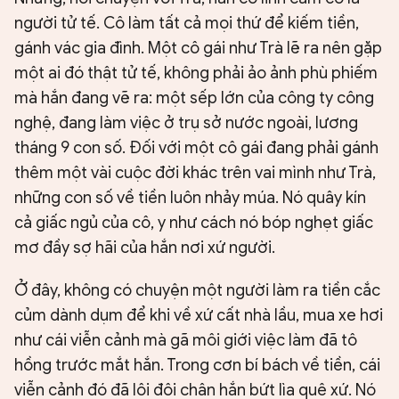
người tử tế. Cô làm tất cả mọi thứ để kiếm tiền,
gánh vác gia đình. Một cô gái như Trà lẽ ra nên gặp
một ai đó thật tử tế, không phải ảo ảnh phù phiếm
mà hắn đang vẽ ra: một sếp lớn của công ty công
nghệ, đang làm việc ở trụ sở nước ngoài, lương
tháng 9 con số. Đối với một cô gái đang phải gánh
thêm một vài cuộc đời khác trên vai mình như Trà,
những con số về tiền luôn nhảy múa. Nó quây kín
cả giấc ngủ của cô, y như cách nó bóp nghẹt giấc
mơ đầy sợ hãi của hắn nơi xứ người.
Ở đây, không có chuyện một người làm ra tiền cắc
củm dành dụm để khi về xứ cất nhà lầu, mua xe hơi
như cái viễn cảnh mà gã môi giới việc làm đã tô
hồng trước mắt hắn. Trong cơn bí bách về tiền, cái
viễn cảnh đó đã lôi đôi chân hắn bứt lìa quê xứ. Nó