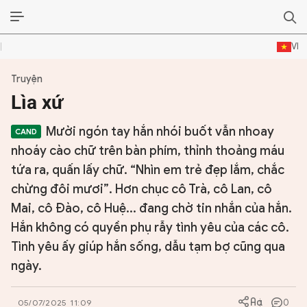
VI
Truyện
ĐỜI SỐNG VĂN HÓA
Lìa xứ
TƯ LIỆU VĂN HÓA
Mười ngón tay hắn nhói buốt vẫn nhoay
LÝ LUẬN
nhoáy cào chữ trên bàn phím, thỉnh thoảng máu
tứa ra, quấn lấy chữ. “Nhìn em trẻ đẹp lắm, chắc
THƠ
chừng đôi mươi”. Hơn chục cô Trà, cô Lan, cô
Mai, cô Đào, cô Huệ... đang chờ tin nhắn của hắn.
TRUYỀN THỐNG
Hắn không có quyền phụ rẫy tình yêu của các cô.
TRUYỆN
Tình yêu ấy giúp hắn sống, dẫu tạm bợ cũng qua
ngày.
DIỄN ĐÀN
0
05/07/2025 11:09
CHUYÊN TRANG