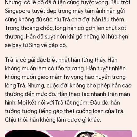
Nhưng, có lẽ cô đã ở tận cùng tuyệt vọng. Bầu trời
Singapore tuyệt đẹp trong mấy tấm ảnh hắn gửi
cũng không đủ sức níu Trà chờ đợi hắn lâu thêm.
Trong thoáng chốc, lòng hắn có gợn lên chút xót
thương. Hắn đã suýt nôn khi gõ những lời hứa hẹn
sẽ bay từ Sing về gặp cô.
Trà là cô gái đặc biệt nhất hắn từng thấy. Hắn
không muốn làm cô tổn thương. Hắn tuyệt nhiên
không muốn gieo mầm hy vọng hão huyền trong
lòng Trà. Nhưng, cuộc đời không cho phép hắn cao
thượng đến mức đó. Hắn thao tác nhanh trên màn
hình. Mọi kết nối với Trà tắt ngúm. Đâu đó, hắn
tưởng tượng tiếng gào thét cuồng loạn của Trà.
Chịu thôi, hắn không làm được gì khác.