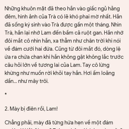
Những khuôn mặt đã theo hắn vào giấc ngủ hằng
đêm, hình ảnh của Trà có lẽ khó phai mờ nhất. Hắn
đã sống ký sinh vào Trà được gần một tháng. Nhìn
Trà, hắn lại nhớ Lam đến bầm cả ruột gan. Hắn nhớ
đôi mắt cô nhìn hắn, xa thẳm như chân trời khi nói
về đám cưới hai đứa. Cũng từ đôi mắt đó, dòng lệ
ứa ra chứa chan khi hắn không gật không lắc trước
câu hỏi lớn về tương lai của Lam. Tay cô lừng
khừng như muốn rời khỏi tay hắn. Hơi ấm loãng
dần... như mây trôi.
*
2. Mày bị điên rồi, Lam!
Chẳng phải, mày đã từng hứa hẹn về một đám