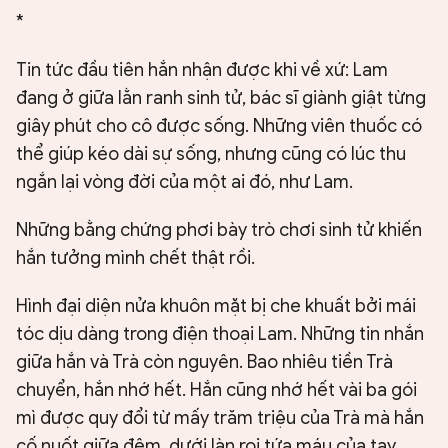
*
Tin tức đầu tiên hắn nhận được khi về xứ: Lam
đang ở giữa lằn ranh sinh tử, bác sĩ giành giật từng
giây phút cho cô được sống. Những viên thuốc có
thể giúp kéo dài sự sống, nhưng cũng có lúc thu
ngắn lại vòng đời của một ai đó, như Lam.
Những bằng chứng phơi bày trò chơi sinh tử khiến
hắn tưởng mình chết thật rồi.
Hình đại diện nửa khuôn mặt bị che khuất bởi mái
tóc dịu dàng trong điện thoại Lam. Những tin nhắn
giữa hắn và Trà còn nguyên. Bao nhiêu tiền Trà
chuyển, hắn nhớ hết. Hắn cũng nhớ hết vài ba gói
mì được quy đổi từ mấy trăm triệu của Trà mà hắn
cố nuốt giữa đêm, dưới làn roi tứa máu của tay