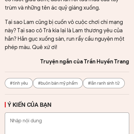
trùm và những tên ác quỷ giáng xuống.
Tại sao Lam cũng bị cuốn vô cuộc chơi chí mạng
này? Tại sao cô Trà kia lại là Lam thương yêu của
hắn? Hắn gục xuống sàn, run rẩy cầu nguyện một
phép màu. Quê xứ ơi!
Truyện ngắn của Trần Huyền Trang
#tình yêu
#buôn bán mỹ phẩm
#lằn ranh sinh tử
Ý KIẾN CỦA BẠN