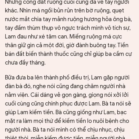
Những công đất ruộng cuối cùng đã về tay người
khác. Nhìn má ngồi bủn rủn trên bờ ruộng, quẹt
nước mắt chia tay mảnh ruộng hương hỏa ông bà,
tay đấm thùm thụp vô ngực trách mình vô tích sự,
Lam đau như xé tâm can. Miếng ruộng má cực
thân giữ gìn cả một đời, giờ đành buông tay. Tiền
bán đất biến thành thuốc cũng chỉ giúp ba cầm cự
chưa đầy tháng.
Bữa đưa ba lên thành phố điều trị, Lam gặp người
đàn bà đó, nghe nói cũng đang chăm người nhà
nằm viện. Cái dáng vẻ gọn gàng, giọng nói xởi lởi
cuối cùng cũng chinh phục được Lam. Bà ta nói sẽ
giúp Lam kiếm tiền. Bà cũng giống như Lam, bạc
mặt ra làm mọi thứ để kiếm tiền lo nuôi bệnh cho
người nhà. Bà ta nói mình có thể chịu nhục, chịu
thiệt thòi, miễn kiếm được tiền, miễn người nhà