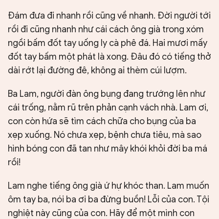
Đám đưa đi nhanh rồi cũng về nhanh. Đời người tới
rồi đi cũng nhanh như cái cách ông già trong xóm
ngồi bấm đốt tay uống ly cà phê đá. Hai mươi mấy
đốt tay bấm một phát là xong. Đâu đó có tiếng thở
dài rớt lại đường đê, không ai thèm cúi lượm.
Ba Lam, người đàn ông bụng đang trướng lên như
cái trống, nằm rũ trên phản cạnh vách nhà. Lam ơi,
con còn hứa sẽ tìm cách chữa cho bụng của ba
xẹp xuống. Nó chưa xẹp, bệnh chưa tiêu, mà sao
hình bóng con đã tan như mây khói khỏi đời ba má
rồi!
Lam nghe tiếng ông già ứ hự khóc than. Lam muốn
ôm tay ba, nói ba ơi ba đừng buồn! Lỗi của con. Tội
nghiệt này cũng của con. Hãy để một mình con