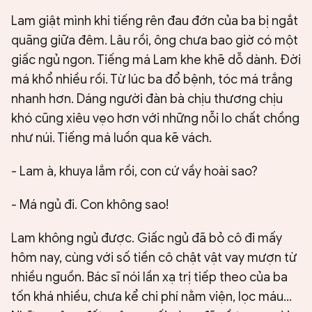
Lam giật mình khi tiếng rên đau đớn của ba bị ngắt
quãng giữa đêm. Lâu rồi, ông chưa bao giờ có một
giấc ngủ ngon. Tiếng má Lam khe khẽ dỗ dành. Đời
má khổ nhiều rồi. Từ lúc ba đổ bệnh, tóc má trắng
nhanh hơn. Dáng người đàn bà chịu thương chịu
khó cũng xiêu vẹo hơn với những nỗi lo chất chồng
như núi. Tiếng má luồn qua kẽ vách.
- Lam à, khuya lắm rồi, con cứ vầy hoài sao?
- Má ngủ đi. Con không sao!
Lam không ngủ được. Giấc ngủ đã bỏ cô đi mấy
hôm nay, cùng với số tiền cô chật vật vay mượn từ
nhiều nguồn. Bác sĩ nói lần xạ trị tiếp theo của ba
tốn khá nhiều, chưa kể chi phí nằm viện, lọc máu...