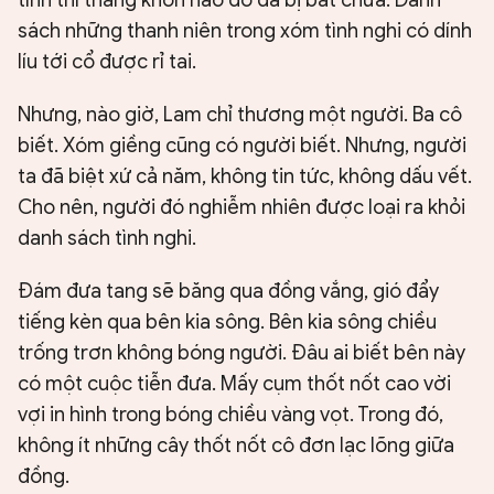
tình thì thằng khốn nào đó đã bị bắt chưa. Danh
sách những thanh niên trong xóm tình nghi có dính
líu tới cổ được rỉ tai.
Nhưng, nào giờ, Lam chỉ thương một người. Ba cô
biết. Xóm giềng cũng có người biết. Nhưng, người
ta đã biệt xứ cả năm, không tin tức, không dấu vết.
Cho nên, người đó nghiễm nhiên được loại ra khỏi
danh sách tình nghi.
Đám đưa tang sẽ băng qua đồng vắng, gió đẩy
tiếng kèn qua bên kia sông. Bên kia sông chiều
trống trơn không bóng người. Đâu ai biết bên này
có một cuộc tiễn đưa. Mấy cụm thốt nốt cao vời
vợi in hình trong bóng chiều vàng vọt. Trong đó,
không ít những cây thốt nốt cô đơn lạc lõng giữa
đồng.