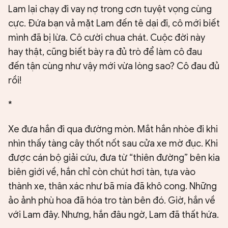
Lam lại chạy đi vay nợ trong cơn tuyệt vọng cùng
cực. Đứa bạn vả mặt Lam đến tê dại đi, cô mới biết
mình đã bị lừa. Cô cười chua chát. Cuộc đời này
hay thật, cũng biết bày ra đủ trò để làm cô đau
đến tận cùng như vậy mới vừa lòng sao? Cô đau đủ
rồi!
*
Xe đưa hắn đi qua đường mòn. Mắt hắn nhòe đi khi
nhìn thấy tàng cây thốt nốt sau cửa xe mờ đục. Khi
được cán bộ giải cứu, đưa từ “thiên đường” bên kia
biên giới về, hắn chỉ còn chút hơi tàn, tựa vào
thành xe, thân xác như bã mía đã khô cong. Những
ảo ảnh phù hoa đã hóa tro tàn bên đó. Giờ, hắn về
với Lam đây. Nhưng, hắn đâu ngờ, Lam đã thất hứa.