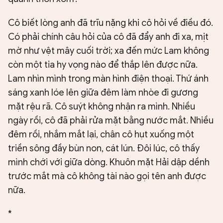
Cô biết lòng anh đã trĩu nặng khi cô hỏi về điều đó.
Có phải chính câu hỏi của cô đã đẩy anh đi xa, mịt
mờ như vệt mây cuối trời; xa đến mức Lam không
còn một tia hy vọng nào để thắp lên được nữa.
Lam nhìn mình trong màn hình điện thoại. Thứ ánh
sáng xanh lóe lên giữa đêm làm nhòe đi gương
mặt rệu rã. Cô suýt không nhận ra mình. Nhiều
ngày rồi, cô đã phải rửa mặt bằng nước mắt. Nhiều
đêm rồi, nhắm mắt lại, chân cô hụt xuống một
triền sông đầy bùn non, cát lún. Đôi lúc, cô thấy
mình chới với giữa dòng. Khuôn mặt Hải dập dềnh
trước mắt mà cô không tài nào gọi tên anh được
nữa.
*