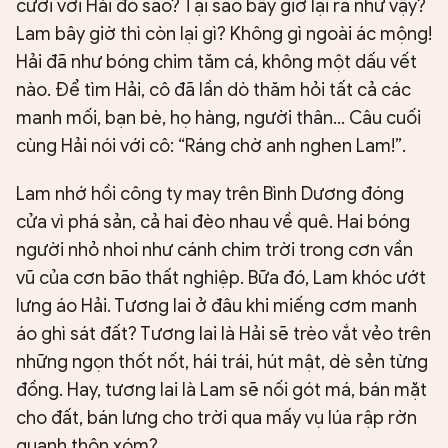
cưới với Hải đó sao? Tại sao bây giờ lại ra như vậy?
Lam bây giờ thì còn lại gì? Không gì ngoài ác mộng!
Hải đã như bóng chim tăm cá, không một dấu vết
nào. Để tìm Hải, cô đã lần dò thăm hỏi tất cả các
manh mối, bạn bè, họ hàng, người thân... Câu cuối
cùng Hải nói với cô: “Ráng chờ anh nghen Lam!”.
Lam nhớ hồi công ty may trên Bình Dương đóng
cửa vì phá sản, cả hai đèo nhau về quê. Hai bóng
người nhỏ nhoi như cánh chim trời trong cơn vần
vũ của cơn bão thất nghiệp. Bữa đó, Lam khóc ướt
lưng áo Hải. Tương lai ở đâu khi miếng cơm manh
áo ghì sát đất? Tương lai là Hải sẽ trèo vắt vẻo trên
những ngọn thốt nốt, hái trái, hút mật, dè sẻn từng
đồng. Hay, tương lai là Lam sẽ nối gót má, bán mặt
cho đất, bán lưng cho trời qua mấy vụ lúa rập rờn
quanh thôn xóm?