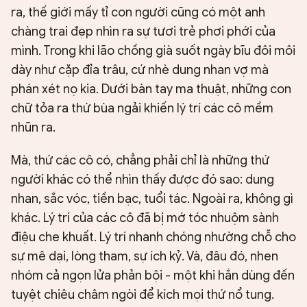
ra, thế giới mấy tỉ con người cũng có một anh
chàng trai đẹp nhìn ra sự tươi trẻ phơi phới của
mình. Trong khi lão chồng già suốt ngày bĩu đôi môi
dày như cặp đỉa trâu, cứ nhè dung nhan vợ mà
phán xét nọ kia. Dưới bàn tay ma thuật, những con
chữ tỏa ra thứ bùa ngải khiến lý trí các cô mềm
nhũn ra.
Mà, thứ các cô có, chẳng phải chỉ là những thứ
người khác có thể nhìn thấy được đó sao: dung
nhan, sắc vóc, tiền bạc, tuổi tác. Ngoài ra, không gì
khác. Lý trí của các cô đã bị mớ tóc nhuộm sành
điệu che khuất. Lý trí nhanh chóng nhường chỗ cho
sự mê dại, lòng tham, sự ích kỷ. Và, đâu đó, nhen
nhóm cả ngọn lửa phản bội - một khi hắn dùng đến
tuyệt chiêu châm ngòi để kích mọi thứ nổ tung.