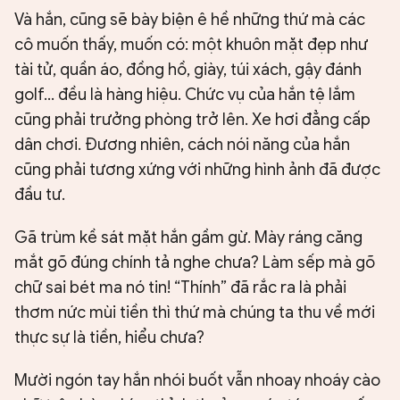
Và hắn, cũng sẽ bày biện ê hề những thứ mà các
cô muốn thấy, muốn có: một khuôn mặt đẹp như
tài tử, quần áo, đồng hồ, giày, túi xách, gậy đánh
golf... đều là hàng hiệu. Chức vụ của hắn tệ lắm
cũng phải trưởng phòng trở lên. Xe hơi đẳng cấp
dân chơi. Đương nhiên, cách nói năng của hắn
cũng phải tương xứng với những hình ảnh đã được
đầu tư.
Gã trùm kề sát mặt hắn gầm gừ. Mày ráng căng
mắt gõ đúng chính tả nghe chưa? Làm sếp mà gõ
chữ sai bét ma nó tin! “Thính” đã rắc ra là phải
thơm nức mùi tiền thì thứ mà chúng ta thu về mới
thực sự là tiền, hiểu chưa?
Mười ngón tay hắn nhói buốt vẫn nhoay nhoáy cào