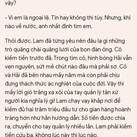
vậy?
- Vì em là ngoại lệ. Tin hay không thì tùy. Nhưng, khi
nào về nước, anh nhất định tìm em.
Thôi được. Lam đã từng yêu nên đâu lạ gì những
trò quăng chài quăng lưới của bọn đàn ông. Cô
kiếm tiền trước đã. Trong tim cô, hình bóng Hải vẫn
vẹn nguyên, sứt mẻ chút nào đâu mà phải sợ. Cô
và Hải đã bên nhau mấy năm mà còn phải chịu
đựng thách thức ác nghiệt của cuộc đời. Vậy thì
mấy lời gió trăng xa xôi của tay quản lý tận xứ
người kia nghĩa lý gì! Lam chạy vạy khắp nơi để
kiếm đủ hai trăm triệu đầu tư cho gian hàng hoành
tráng hơn như hắn hướng dẫn. Số tiền được chia
ra, chuyển cho tay quản lý nhiều lần. Lam phải kiếm
tiền cứu ba, không lúc này thì lúc nào.