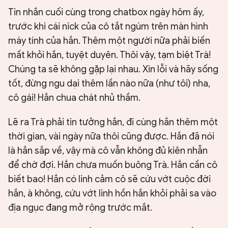
Tin nhắn cuối cùng trong chatbox ngày hôm ấy,
trước khi cái nick của cô tắt ngúm trên màn hình
máy tính của hắn. Thêm một người nữa phải biến
mất khỏi hắn, tuyệt duyên. Thôi vậy, tạm biệt Trà!
Chúng ta sẽ không gặp lại nhau. Xin lỗi và hãy sống
tốt, đừng ngu dại thêm lần nào nữa (như tôi) nha,
cô gái! Hắn chua chát nhủ thầm.
Lẽ ra Trà phải tin tưởng hắn, đi cùng hắn thêm một
thời gian, vài ngày nữa thôi cũng được. Hắn đã nói
là hắn sắp về, vậy mà cô vẫn không đủ kiên nhẫn
để chờ đợi. Hắn chưa muốn buông Trà. Hắn cần cô
biết bao! Hắn có linh cảm cô sẽ cứu vớt cuộc đời
hắn, à không, cứu vớt linh hồn hắn khỏi phải sa vào
địa ngục đang mở rộng trước mắt.