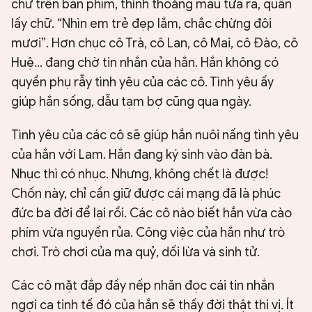
chữ trên bàn phím, thỉnh thoảng máu tứa ra, quấn
lấy chữ. “Nhìn em trẻ đẹp lắm, chắc chừng đôi
mươi”. Hơn chục cô Trà, cô Lan, cô Mai, cô Đào, cô
Huệ... đang chờ tin nhắn của hắn. Hắn không có
quyền phụ rẫy tình yêu của các cô. Tình yêu ấy
giúp hắn sống, dẫu tạm bợ cũng qua ngày.
Tình yêu của các cô sẽ giúp hắn nuôi nấng tình yêu
của hắn với Lam. Hắn đang ký sinh vào đàn bà.
Nhục thì có nhục. Nhưng, không chết là được!
Chốn này, chỉ cần giữ được cái mạng đã là phúc
đức ba đời để lại rồi. Các cô nào biết hắn vừa cào
phím vừa nguyền rủa. Công việc của hắn như trò
chơi. Trò chơi của ma quỷ, dối lừa và sinh tử.
Các cô mặt đắp đầy nếp nhăn đọc cái tin nhắn
ngợi ca tinh tế đó của hắn sẽ thấy đời thật thi vị. Ít