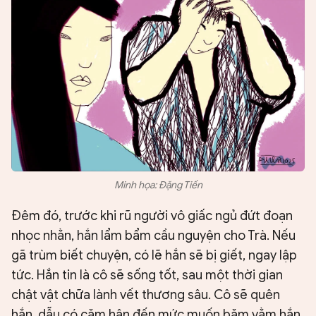
Minh họa: Đặng Tiến
Đêm đó, trước khi rũ người vô giấc ngủ đứt đoạn
nhọc nhằn, hắn lẩm bẩm cầu nguyện cho Trà. Nếu
gã trùm biết chuyện, có lẽ hắn sẽ bị giết, ngay lập
tức. Hắn tin là cô sẽ sống tốt, sau một thời gian
chật vật chữa lành vết thương sâu. Cô sẽ quên
hắn, dẫu có căm hận đến mức muốn băm vằm hắn