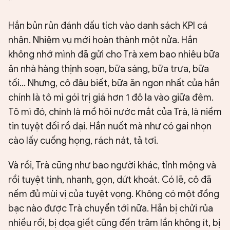
*
Hắn bủn rủn đánh dấu tích vào danh sách KPI cá
nhân. Nhiệm vụ mới hoàn thành một nửa. Hắn
không nhớ mình đã gửi cho Trà xem bao nhiêu bữa
ăn nhà hàng thịnh soạn, bữa sáng, bữa trưa, bữa
tối... Nhưng, cô đâu biết, bữa ăn ngon nhất của hắn
chính là tô mì gói trị giá hơn 1 đô la vào giữa đêm.
Tô mì đó, chính là mồ hôi nước mắt của Trà, là niềm
tin tuyệt đối rồ dại. Hắn nuốt mà như có gai nhọn
cào lấy cuống họng, rách nát, tả tơi.
Và rồi, Trà cũng như bao người khác, tỉnh mộng và
rồi tuyệt tình, nhanh, gọn, dứt khoát. Có lẽ, cô đã
nếm đủ mùi vị của tuyệt vọng. Không có một đồng
bạc nào được Trà chuyển tới nữa. Hắn bị chửi rủa
nhiều rồi, bị dọa giết cũng đến trăm lần không ít, bị