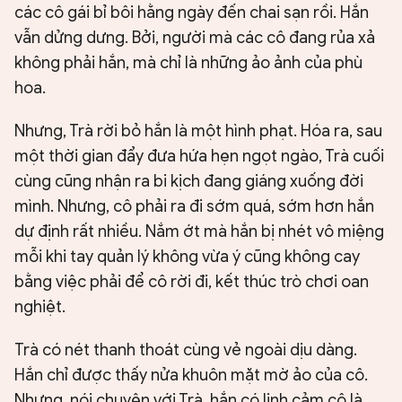
các cô gái bỉ bôi hằng ngày đến chai sạn rồi. Hắn
vẫn dửng dưng. Bởi, người mà các cô đang rủa xả
không phải hắn, mà chỉ là những ảo ảnh của phù
hoa.
Nhưng, Trà rời bỏ hắn là một hình phạt. Hóa ra, sau
một thời gian đẩy đưa hứa hẹn ngọt ngào, Trà cuối
cùng cũng nhận ra bi kịch đang giáng xuống đời
mình. Nhưng, cô phải ra đi sớm quá, sớm hơn hắn
dự định rất nhiều. Nắm ớt mà hắn bị nhét vô miệng
mỗi khi tay quản lý không vừa ý cũng không cay
bằng việc phải để cô rời đi, kết thúc trò chơi oan
nghiệt.
Trà có nét thanh thoát cùng vẻ ngoài dịu dàng.
Hắn chỉ được thấy nửa khuôn mặt mờ ảo của cô.
Nhưng, nói chuyện với Trà, hắn có linh cảm cô là