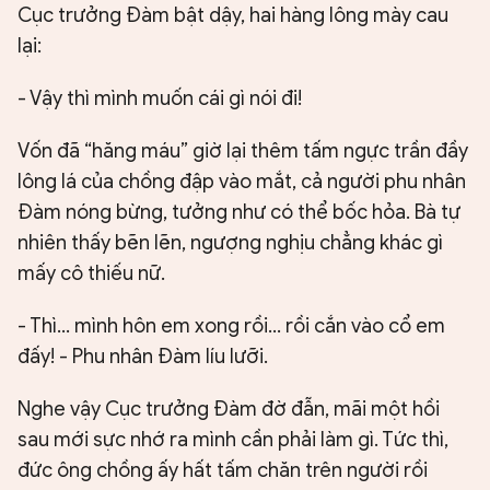
Cục trưởng Đàm bật dậy, hai hàng lông mày cau
lại:
- Vậy thì mình muốn cái gì nói đi!
Vốn đã “hăng máu” giờ lại thêm tấm ngực trần đầy
lông lá của chồng đập vào mắt, cả người phu nhân
Đàm nóng bừng, tưởng như có thể bốc hỏa. Bà tự
nhiên thấy bẽn lẽn, ngượng nghịu chẳng khác gì
mấy cô thiếu nữ.
- Thì… mình hôn em xong rồi… rồi cắn vào cổ em
đấy! - Phu nhân Đàm líu lưỡi.
Nghe vậy Cục trưởng Đàm đờ đẫn, mãi một hồi
sau mới sực nhớ ra mình cần phải làm gì. Tức thì,
đức ông chồng ấy hất tấm chăn trên người rồi