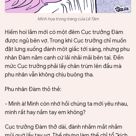
Minh họa trong trang của Lê Tâm
Hiếm hoi lắm mới có một đêm Cục trưởng Đàm
được ngủ bên vợ. Trong khi Cục trưởng chỉ muốn
đặt lưng xuống đánh một giấc tới sáng, nhưng phu
nhân Đàm nằm cạnh cứ lải nhải mãi bên tai. Đến
mức Cục trưởng phải lấy chăn trùm lên đầu mà
phu nhân vẫn không chịu buông tha.
Phu nhân Đàm thỏ thẻ:
- Mình à! Mình còn nhớ hồi chúng ta mới yêu nhau,
mình rất hay nắm tay em không?
Cục trưởng Đàm thở dài, đành nhắm mắt nhắm
mũi quờ lấy tay vợ. Thế nhưng làm thế chỉ tổ “kích