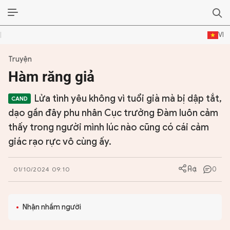
VI
Truyện
ĐỜI SỐNG VĂN HÓA
Hàm răng giả
TƯ LIỆU VĂN HÓA
Lửa tình yêu không vì tuổi già mà bị dập tắt,
LÝ LUẬN
dạo gần đây phu nhân Cục trưởng Đàm luôn cảm
thấy trong người mình lúc nào cũng có cái cảm
THƠ
giác rạo rực vô cùng ấy.
TRUYỀN THỐNG
0
01/10/2024 09:10
TRUYỆN
DIỄN ĐÀN
Nhận nhầm người
CHUYÊN TRANG