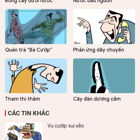
Bóng cây dưới nước
Nước đầu nguồn
Quán trà “Bà Cướp”
Phản ứng dây chuyền
Tham thì thâm
Cây đàn dương cầm
CÁC TIN KHÁC
Vụ cướp xui xẻo