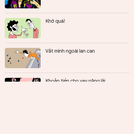
Khờ quá!
Vắt mình ngoài lan can
Chia sẻ:
0
Khoản tiền cho vay nặng lãi
Vực khuya