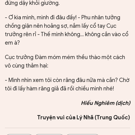
đứng dậy khỏi giường.
- Ơ kìa mình, mình đi đâu đấy! - Phu nhân tưởng
chồng giận nên hoảng sợ, nắm lấy cổ tay Cục
trưởng rên rỉ - Thế mình không… không cắn vào cổ
em à?
Cục trưởng Đàm móm mém thều thào một cách
vô cùng thảm hại:
- Mình nhìn xem tôi còn răng đâu nữa mà cắn? Chờ
tôi đi lấy hàm răng giả đã rồi chiều mình nhé!
Hiếu Nghiêm (dịch)
Truyện vui của Lý Nhã (Trung Quốc)