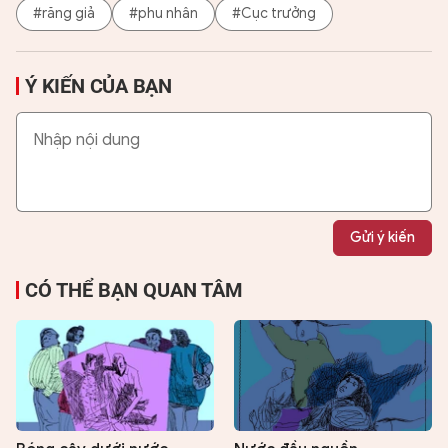
#răng giả
#phu nhân
#Cục trưởng
Ý KIẾN CỦA BẠN
Gửi ý kiến
CÓ THỂ BẠN QUAN TÂM