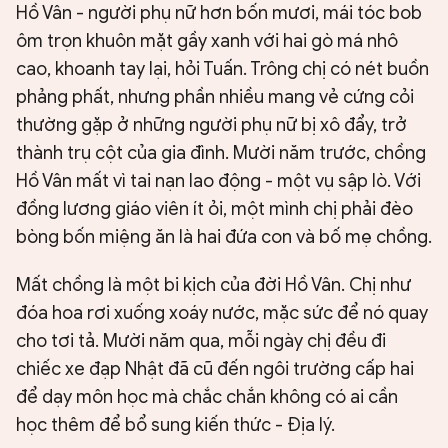
Hồ Vân - người phụ nữ hơn bốn mươi, mái tóc bob
ôm trọn khuôn mặt gầy xanh với hai gò má nhô
cao, khoanh tay lại, hỏi Tuấn. Trông chị có nét buồn
phảng phất, nhưng phần nhiều mang vẻ cứng cỏi
thường gặp ở những người phụ nữ bị xô đẩy, trở
thành trụ cột của gia đình. Mười năm trước, chồng
Hồ Vân mất vì tai nạn lao động - một vụ sập lò. Với
đồng lương giáo viên ít ỏi, một mình chị phải đèo
bòng bốn miệng ăn là hai đứa con và bố mẹ chồng.
Mất chồng là một bi kịch của đời Hồ Vân. Chị như
đóa hoa rơi xuống xoáy nước, mặc sức để nó quay
cho tơi tả. Mười năm qua, mỗi ngày chị đều đi
chiếc xe đạp Nhật đã cũ đến ngôi trường cấp hai
để dạy môn học mà chắc chắn không có ai cần
học thêm để bổ sung kiến thức - Địa lý.