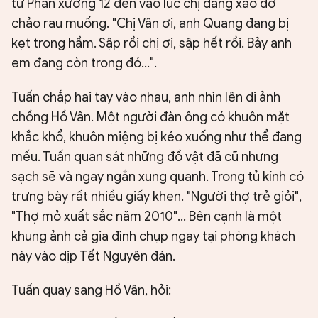
từ Phân xưởng 12 đến vào lúc chị đang xào dở
chảo rau muống. "Chị Vân ơi, anh Quang đang bị
kẹt trong hầm. Sập rồi chị ơi, sập hết rồi. Bảy anh
em đang còn trong đó...".
Tuấn chắp hai tay vào nhau, anh nhìn lên di ảnh
chồng Hồ Vân. Một người đàn ông có khuôn mặt
khắc khổ, khuôn miệng bị kéo xuống như thể đang
mếu. Tuấn quan sát những đồ vật đã cũ nhưng
sạch sẽ và ngay ngắn xung quanh. Trong tủ kính có
trưng bày rất nhiều giấy khen. "Người thợ trẻ giỏi",
"Thợ mỏ xuất sắc năm 2010"... Bên cạnh là một
khung ảnh cả gia đình chụp ngay tại phòng khách
này vào dịp Tết Nguyên đán.
Tuấn quay sang Hồ Vân, hỏi: