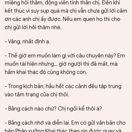
miệng hỏi thăm, động viên tinh thần chị. Đến khi
kết thúc vì suy sụp quá mà chị vẫn chưa gửi lời cảm
ơn các anh chị ấy được. Nếu em quen họ thì cho
chị gửi lời hỏi thăm nhé.
- Vâng, nhất định ạ.
- Thế giờ em muốn làm gì với câu chuyện này? Em
muốn tái hiện nhưng... giờ người thì đã mất, mà
hầm khai thác đó cũng không còn.
- Trong kịch bản, hầu hết các cảnh đều tập trung
vào tâm trạng của chị thôi.
- Bằng cách nào chứ? Chị ngồi kể thôi à?
- Bằng cách nhớ và diễn lại. Em có gửi văn bản cho
bên Phân xưởng Khai thác than xin được quay và