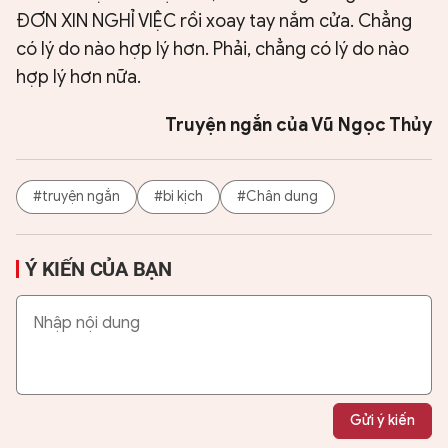
ĐƠN XIN NGHỈ VIỆC rồi xoay tay nắm cửa. Chẳng
có lý do nào hợp lý hơn. Phải, chẳng có lý do nào
hợp lý hơn nữa.
Truyện ngắn của Vũ Ngọc Thủy
#truyện ngắn
#bi kịch
#Chân dung
Ý KIẾN CỦA BẠN
Gửi ý kiến
Chia sẻ:
0