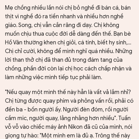
Mẹ chồng nhiều lần nói chị bỏ nghề đi bán cá, bán
thịt vì nghề đó ra tiền nhanh và nhiều hơn nghề
giáo. Song, chị vẫn cắn răng đi dạy. Chị không
muốn chịu thua cuộc đời dễ dàng đến thế. Bạn bè
Hồ Vân thường khen chị giỏi, cá tính, biết hy sinh,...
Chị chỉ cười, không để mình nghĩ quá nhiều. Những
lời than thở chị đã than đủ trong đám tang của
chồng, phần đời còn lại chị học cách chấp nhận và
làm những việc mình tiếp tục phải làm.
"Nếu quay một mình thế này hẳn là vất vả lắm nhỉ?
Chị từng được quay phim và phỏng vấn rồi, phải có
đến ba - bốn người ấy. Người đèn đóm, rồi người
cầm mic, người quay, lằng nhằng hơn nhiều". Tuấn
vỗ vỗ vào chiếc máy ảnh Nikon đã cũ của mình, nói
giọng tự hào: "Một mình em là đủ ạ. Trông thế này