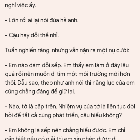
nghỉ việc ấy.
- Lớn rồi ai lại nói đùa hả anh.
- Cậu hay dỗi thế nhỉ.
Tuấn nghiến răng, nhưng vẫn nặn ra một nụ cười:
- Em nào dám dỗi sếp. Em thấy em làm ở đây lâu
quá rồi nên muốn đi tìm một môi trường mới hơn
thôi. Dẫu sao, theo như anh nói thì năng lực của em
cũng chẳng đáng để giữ lại.
- Nào, tớ là cấp trên. Nhiệm vụ của tớ là liên tục đòi
hỏi để tất cả cùng phát triển, cậu hiểu không?
- Em không là sếp nên chẳng hiểu được. Em chỉ
cần biết nếu có giải thì em xin phép được đi.