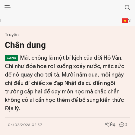
VI
Truyện
ĐỜI SỐNG VĂN HÓA
Chân dung
TƯ LIỆU VĂN HÓA
Mất chồng là một bi kịch của đời Hồ Vân.
LÝ LUẬN
Chị như đóa hoa rơi xuống xoáy nước, mặc sức
để nó quay cho tơi tả. Mười năm qua, mỗi ngày
THƠ
chị đều đi chiếc xe đạp Nhật đã cũ đến ngôi
trường cấp hai để dạy môn học mà chắc chắn
TRUYỀN THỐNG
không có ai cần học thêm để bổ sung kiến thức -
TRUYỆN
Địa lý.
DIỄN ĐÀN
0
04/02/2026 02:57
CHUYÊN TRANG