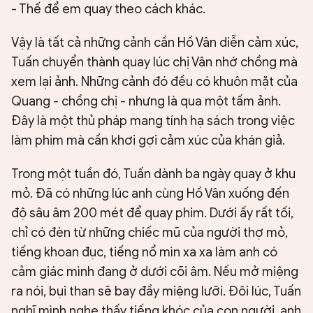
- Thế để em quay theo cách khác.
Vậy là tất cả những cảnh cần Hồ Vân diễn cảm xúc,
Tuấn chuyển thành quay lúc chị Vân nhớ chồng mà
xem lại ảnh. Những cảnh đó đều có khuôn mặt của
Quang - chồng chị - nhưng là qua một tấm ảnh.
Đây là một thủ pháp mang tính hạ sách trong việc
làm phim mà cần khơi gợi cảm xúc của khán giả.
Trong một tuần đó, Tuấn dành ba ngày quay ở khu
mỏ. Đã có những lúc anh cùng Hồ Vân xuống đến
độ sâu âm 200 mét để quay phim. Dưới ấy rất tối,
chỉ có đèn từ những chiếc mũ của người thợ mỏ,
tiếng khoan đục, tiếng nổ mìn xa xa làm anh có
cảm giác mình đang ở dưới cõi âm. Nếu mở miệng
ra nói, bụi than sẽ bay đầy miệng lưỡi. Đôi lúc, Tuấn
nghĩ mình nghe thấy tiếng khóc của con người, anh