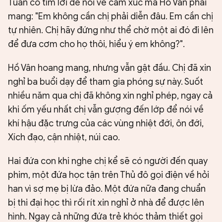
Tuấn cố tìm lời để nói về cảm xúc mà Hồ Vân phải
mang: "Em không cần chị phải diễn đâu. Em cần chị
tự nhiên. Chị hãy đứng như thể chờ một ai đó đi lên
để đưa cơm cho họ thôi, hiểu ý em không?".
Hồ Vân hoang mang, nhưng vẫn gật đầu. Chị đã xin
nghỉ ba buổi dạy để tham gia phóng sự này. Suốt
nhiều năm qua chị đã không xin nghỉ phép, ngay cả
khi ốm yếu nhất chị vẫn gượng đến lớp để nói về
khí hậu đặc trưng của các vùng nhiệt đới, ôn đới,
Xích đạo, cận nhiệt, núi cao.
Hai đứa con khi nghe chị kể sẽ có người đến quay
phim, một đứa học tận trên Thủ đô gọi điện về hỏi
han vì sợ mẹ bị lừa đảo. Một đứa nữa đang chuẩn
bị thi đại học thì rối rít xin nghỉ ở nhà để được lên
hình. Ngay cả những đứa trẻ khóc thảm thiết gọi