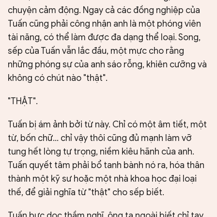
chuyện cảm động. Ngay cả các đồng nghiệp của
Tuấn cũng phải công nhận anh là một phóng viên
tài năng, có thể làm được đa dạng thể loại. Song,
sếp của Tuấn vẫn lắc đầu, một mực cho rằng
những phóng sự của anh sáo rỗng, khiên cưỡng và
không có chút nào "thật".
"THẬT".
Tuấn bị ám ảnh bởi từ này. Chỉ có một âm tiết, một
từ, bốn chữ... chỉ vậy thôi cũng đủ mạnh làm vỡ
tung hết lòng tự trọng, niềm kiêu hãnh của anh.
Tuấn quyết tâm phải bổ tanh bành nó ra, hóa thân
thành một kỹ sư hoặc một nhà khoa học đại loại
thế, để giải nghĩa từ "thật" cho sếp biết.
Tuấn bực dọc thầm nghĩ, ông ta ngoài biết chỉ tay