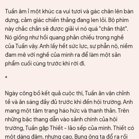
Tuấn âm ỉ một khúc ca vui tươi và gác chân lên bàn
dựng, cảm giác chiến thắng đang len lỏi. Bộ phim
này chắc chắn sẽ được giải vì nó quá "chân thật".
Nó giống như hồi quang phản chiếu trong nghề
của Tuấn vậy. Anh lấy hết sức lực, sự phẫn nộ, niềm
đam mê với nghề của mình ra để làm một sản
phẩm cuối cùng trước khi rời đi.
*
Ngày công bố kết quả cuộc thi, Tuấn ăn vận chỉnh
tề và ăn sáng đầy đủ trước khi đến hội trường. Anh
mang một tâm trạng háo hức và thanh thản. Trên
những bậc thang dẫn vào sảnh chính của hội
trường, Tuấn gặp Thiết - lão sếp của mình. Thiết có
một dáng đậm, nhưng cao. Bụng ông ta đổ ra rồi