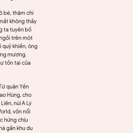
ô bé, thậm chí
 mất không thấy
g ta tuyên bố
 ngồi trên một
i quỷ khiến, ông
uống mương.
ự tồn tại của
 Từ quận Yến
Cao Hùng, cho
iên, núi A Lý
orld, vốn nổi
tục hứng chịu
khá gần khu du