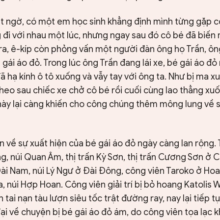
ất ngờ, có một em học sinh khẳng định mình từng gặp c
 đi với nhau một lúc, nhưng ngay sau đó cô bé đã biến
ra, ê-kíp còn phỏng vấn một người đàn ông họ Trần, ôn
gái áo đỏ. Trong lúc ông Trần đang lái xe, bé gái áo đỏ
ã hạ kính ô tô xuống và vẫy tay với ông ta. Như bị ma xu
theo sau chiếc xe chở cô bé rồi cuối cùng lao thẳng x
này lại càng khiến cho công chúng thêm mông lung về s
ồn về sự xuất hiện của bé gái áo đỏ ngày càng lan rộng.
g, núi Quan Âm, thị trấn Kỳ Sơn, thị trấn Cương Sơn ở 
ài Nam, núi Lý Ngư ở Đài Đông, công viên Taroko ở Hoa L
, núi Hợp Hoan. Công viên giải trí bị bỏ hoang Katolis W
n tai nạn tàu lượn siêu tốc trật đường ray, nay lại tiếp 
ại về chuyện bị bé gái áo đỏ ám, do công viên tọa lạc 