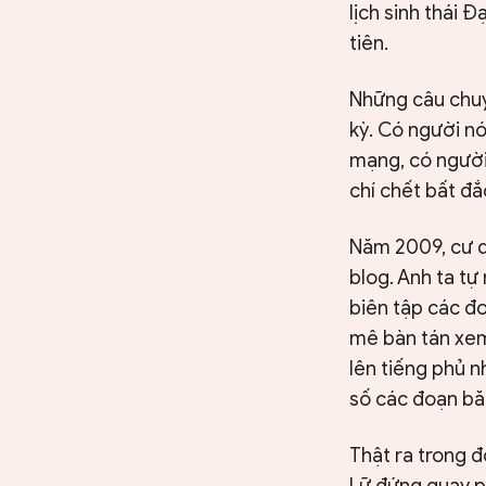
lịch sinh thái Đ
tiên.
Những câu chuy
kỳ. Có người nó
mạng, có người
chí chết bất đắc
Năm 2009, cư d
blog. Anh ta tự
biên tập các đ
mê bàn tán xem
lên tiếng phủ n
số các đoạn bă
Thật ra trong 
Lữ đứng quay p