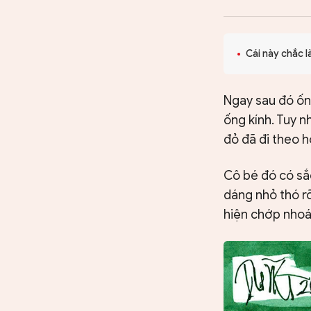
CHUYÊN TRANG
Cái này chắc l
Ngay sau đó ống
ống kính. Tuy 
đỏ đã đi theo 
Cô bé đó có sắ
dáng nhỏ thó rõ
hiện chớp nhoá