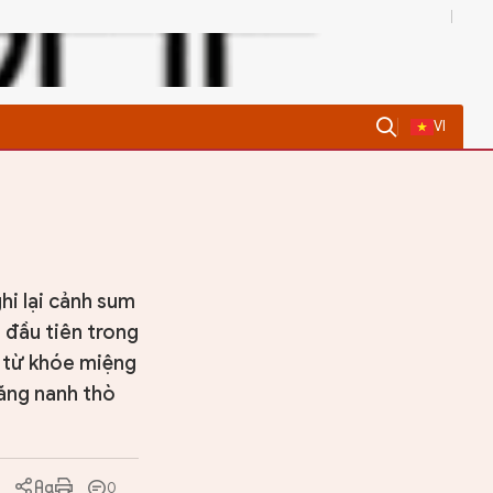
0
VI
hi lại cảnh sum
h đầu tiên trong
, từ khóe miệng
ăng nanh thò
0