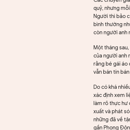
quỷ, nhưng mỗi 
Người thì bảo c
bình thường như
còn người anh 
Một tháng sau, 
của người anh 
rằng bé gái áo 
vẫn bán tín bán
Do có khá nhiều
xác định xem l
làm rõ thực hư
xuất và phát só
những đã về tậ
gần Phong Động