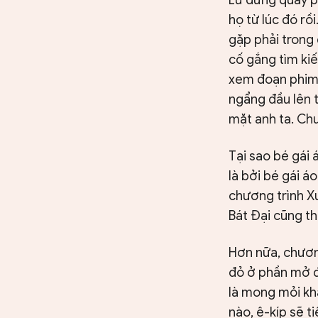
họ từ lúc đó rồ
gặp phải trong 
cố gắng tìm ki
xem đoạn phim,
ngẩng đầu lên t
mặt anh ta. Chu
Tại sao bé gái 
là bởi bé gái á
chương trình X
Bát Đại cũng th
Hơn nữa, chươn
đỏ ở phần mở đ
là mong mỏi khá
nào, ê-kíp sẽ t