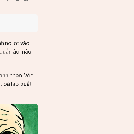
h nọ lọt vào
ộ quần áo màu
anh nhẹn. Vóc
 bà lão, xuất