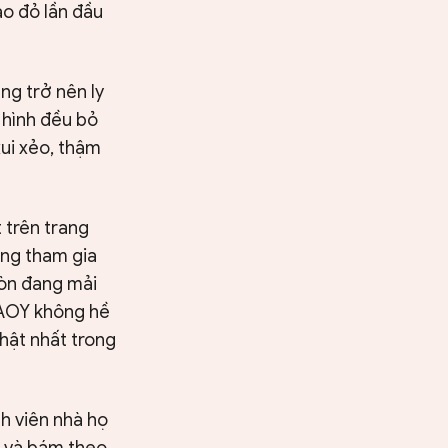
 áo đỏ lần đầu
g trở nên ly
 hình đều bỏ
ui xẻo, thậm
 trên trang
ừng tham gia
còn đang mải
BAOY không hề
thật nhất trong
h viên nhà họ
n và bám theo