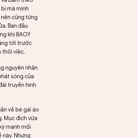
ỳ bí mà mình
, nên cũng từng
ửa. Ban đầu
ưng khi BAOY
ẳng tới trước
 thôi việc.
ràng nguyên nhân
 phát sóng của
ài truyền hình
ắn về bé gái áo
g. Mục đích vừa
t kỳ manh mối
ề này. Nhưng