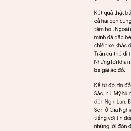
Kết quả thật b
cả hai còn cùng
tăm hơi. Ngoài 
mình đã gặp bé 
chiếc xe khác đ
Trần cứ thế đi 
Những lời khai 
bé gái áo đỏ.
Kể từ đó, tin đ
Sào, núi Mỹ Nùn
đến Nghi Lan, Đ
Sơn ở Gia Nghĩa
tiếng với tin đồ
những lời đồn đ