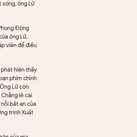
 sóng, ông Lữ
.
n Phong Động
của ông Lữ,
ập viện để điều
 phát hiện thấy
oạn phim chính
. Ông Lữ còn
 Chẳng lẽ cái
 nỗi bất an của
ơng trình Xuất
thân của ma