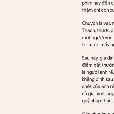
phim này đến c
thậm chí còn xu
Chuyện là vào 
Thạch, thước ph
một người vốn 
trị, mười mấy n
Sau này, gia đì
điểm bất thườn
là người anh rể
khẳng định sau 
chết của anh rể
cả gia đình, ôn
quỷ nhập thần s
Các chuyên gia