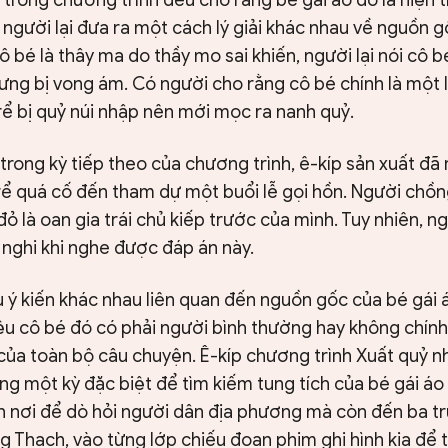
người lại đưa ra một cách lý giải khác nhau về nguồn g
ô bé là thây ma do thầy mo sai khiến, người lại nói cô b
ng bị vong ám. Có người cho rằng cô bé chính là một l
rể bị quỷ núi nhập nên mới mọc ra nanh quỷ.
trong kỳ tiếp theo của chương trình, ê-kíp sản xuất đã 
rể quá cố đến tham dự một buổi lễ gọi hồn. Người chồng
đỏ là oan gia trái chủ kiếp trước của mình. Tuy nhiên, n
 nghi khi nghe được đáp án này.
 ý kiến khác nhau liên quan đến nguồn gốc của bé gái 
iệu cô bé đó có phải người bình thường hay không chính
 của toàn bộ câu chuyện. Ê-kíp chương trình Xuất quỷ n
ng một kỳ đặc biệt để tìm kiếm tung tích của bé gái áo
n nơi để dò hỏi người dân địa phương mà còn đến ba t
 Thạch, vào từng lớp chiếu đoạn phim ghi hình kia để 