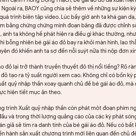
i. Ngoài ra, BAOY cũng chia sẻ thêm về những sự kiện k
quá trình biên tập video. Lúc bấy giờ anh ta khá gan dạ
ếm bằng chứng chứng minh đoạn băng đã được chỉnh s
 anh ta không hề phát hiện ra điều gì khác thường, nh
hì bỗng nhiên bé gái áo đỏ bay ra khỏi màn hình, lao th
yện đó khiến anh ta sợ đến nỗi suýt nữa thì nộp đơn xin
áo đỏ lại trở thành truyền thuyết đô thị nổi tiếng? Rõ 
o đỏ tạo ra tỷ suất người xem cao. Không chỉ có bốn kỳ
uất quỷ nhập thần xoay quanh chủ đề bé gái áo đỏ, mà đ
ực hiện tiết mục ăn theo.
g trình Xuất quỷ nhập thần còn phát một đoạn phim ng
ầu và trong thời lượng quảng cáo của các kỳ phát són
n giả sẽ tìm ra danh tính của bé gái áo đỏ. Nếu có bấ
iến hành sản xuất chương trình mới liên quan đến chủ đ