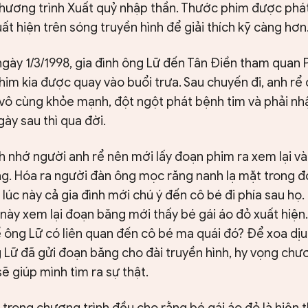
hương trình Xuất quỷ nhập thần. Thước phim được phát
ất hiện trên sóng truyền hình để giải thích kỹ càng hơn
ngày 1/3/1998, gia đình ông Lữ đến Tân Điền tham qua
im kia được quay vào buổi trưa. Sau chuyến đi, anh rể 
vô cùng khỏe mạnh, đột ngột phát bệnh tim và phải nh
gày sau thì qua đời.
nh nhớ người anh rể nên mới lấy đoạn phim ra xem lại và
g. Hóa ra người đàn ông mọc răng nanh lạ mặt trong đ
, lúc này cả gia đình mới chú ý đến cô bé đi phía sau họ
này xem lại đoạn băng mới thấy bé gái áo đỏ xuất hiện.
 ông Lữ có liên quan đến cô bé ma quái đó? Để xoa dịu
g Lữ đã gửi đoạn băng cho đài truyền hình, hy vọng chư
ẽ giúp mình tìm ra sự thật.
 trong chương trình đều cho rằng bé gái áo đỏ là hiện 