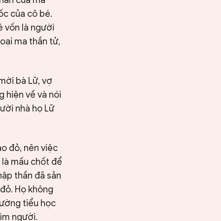
ốc của cô bé.
é vốn là người
oại ma thần tử,
mời bà Lữ, vợ
 hiện về và nói
gười nhà họ Lữ
áo đỏ, nên việc
 là mấu chốt để
hập thần đã sản
 đỏ. Họ không
rường tiểu học
tìm người.
Tìm kiếm