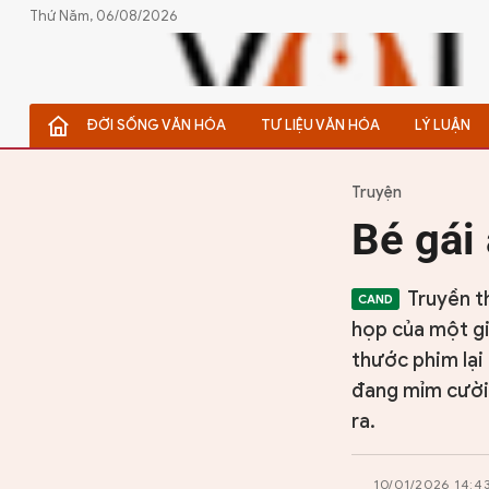
Thứ Năm, 06/08/2026
ĐỜI SỐNG VĂN HÓA
TƯ LIỆU VĂN HÓA
LÝ LUẬN
ĐỜI SỐNG VĂN HÓA
TƯ LIỆU VĂN HÓA
Truyện
Bé gái
LÝ LUẬN
THƠ
Truyền t
họp của một gia
TRUYỀN THỐNG
thước phim lại
đang mỉm cười 
TRUYỆN
ra.
DIỄN ĐÀN
10/01/2026 14:4