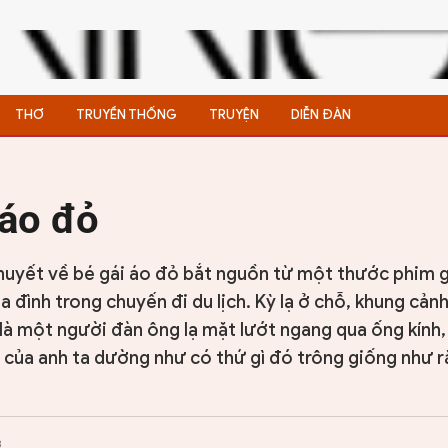
THƠ
TRUYỀN THỐNG
TRUYỆN
DIỄN ĐÀN
 áo đỏ
huyết về bé gái áo đỏ bắt nguồn từ một thước phim g
 đình trong chuyến đi du lịch. Kỳ lạ ở chỗ, khung cản
 là một người đàn ông lạ mặt lướt ngang qua ống kính
của anh ta dường như có thứ gì đó trông giống như r
3