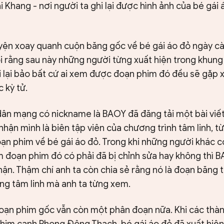
ại Khang - nơi người ta ghi lại được hình ảnh của bé gái
ện xoay quanh cuộn băng gốc về bé gái áo đỏ ngày càn
i rằng sau này những người từng xuất hiện trong khung
 lại bảo bất cứ ai xem được đoạn phim đó đều sẽ gặp x
 kỳ tử.
ân mạng có nickname là BAOY đã đăng tải một bài viết
 nhận mình là biên tập viên của chương trình tâm linh, t
oạn phim về bé gái áo đỏ. Trong khi những người khác 
 đoạn phim đó có phải đã bị chỉnh sửa hay không thì 
hận. Thậm chí anh ta còn chia sẻ rằng nó là đoạn băng 
ng tâm linh mà anh ta từng xem.
đoạn phim gốc vẫn còn một phân đoạn nữa. Khi các thàn
him cạnh Phong Động Thạch, bé gái áo đỏ đã xuất hiệ