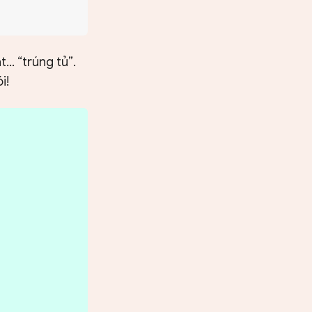
... “trúng tủ”.
i!