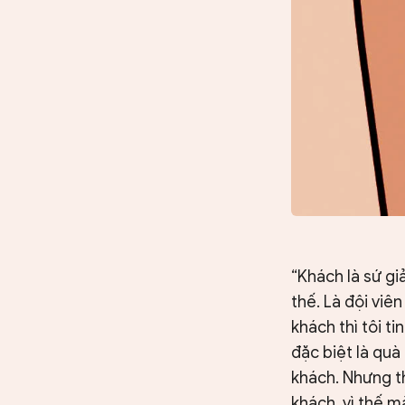
“Khách là sứ gi
thế. Là đội viê
khách thì tôi t
đặc biệt là quà
khách. Nhưng th
khách, vì thế m