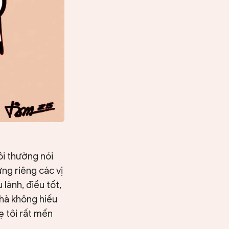
ôi thường nói
ưng riêng các vị
 lành, điều tốt,
nhà không hiếu
ẹ tôi rất mến