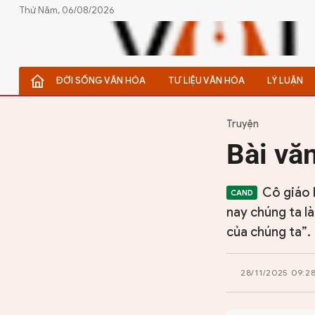
Thứ Năm, 06/08/2026
ĐỜI SỐNG VĂN HÓA
TƯ LIỆU VĂN HÓA
LÝ LUẬN
ĐỜI SỐNG VĂN HÓA
TƯ LIỆU VĂN HÓA
Truyện
Bài văn
LÝ LUẬN
THƠ
Cô giáo 
nay chúng ta là
TRUYỀN THỐNG
của chúng ta”.
TRUYỆN
28/11/2025 09:2
DIỄN ĐÀN