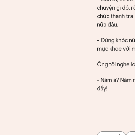
chuyện gì đó, r
chức thanh tra 
nữa đâu.
- Đừng khóc nữa
mực khoe với 
Ông tôi nghe lo
- Năm à? Năm n
đấy!