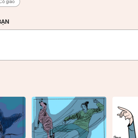
Cô giáo
BẠN