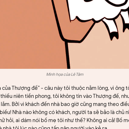
Minh họa của Lê Tâm
ả của Thượng đế” - câu này tôi thuộc nằm lòng, vì ông t
n thiếu niên tiền phong, tôi không tin vào Thượng đế, nh
in lắm. Bởi vì khách đến nhà bao giờ cũng mang theo điều
 biếu! Nhà nào không có khách, người ta sẽ bảo là chủ 
ử hỏi, ai dám nói bố mẹ tôi như thế? Không ai cả! Bố m
à nhà tôi lúc nào cũng tấp nập người vào kẻ ra.