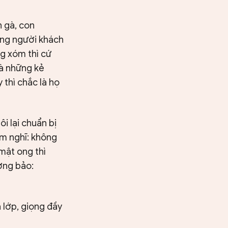
n gà, con
ững người khách
ng xóm thì cứ
là những kẻ
 thì chắc là họ
i lại chuẩn bị
ầm nghĩ: không
mật ong thì
ờng bảo:
 lớp, giọng đầy
Tìm kiếm