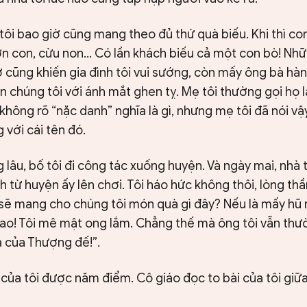
ôi bao giờ cũng mang theo đủ thứ quà biếu. Khi thì co
 lợn con, cừu non… Có lần khách biếu cả một con bò! Nh
 cũng khiến gia đình tôi vui sướng, còn mấy ông bà hà
n chúng tôi với ánh mắt ghen tỵ. Mẹ tôi thường gọi họ 
 không rõ “nặc danh” nghĩa là gì, nhưng mẹ tôi đã nói vậy
với cái tên đó.
lâu, bố tôi đi công tác xuống huyện. Và ngày mai, nhà tô
h từ huyện ấy lên chơi. Tôi háo hức không thôi, lòng th
ọ sẽ mang cho chúng tôi món quà gì đây? Nếu là mấy hũ 
 bao! Tôi mê mật ong lắm. Chẳng thế mà ông tôi vẫn thư
ả của Thượng đế!”.
 của tôi được năm điểm. Cô giáo đọc to bài của tôi giữa