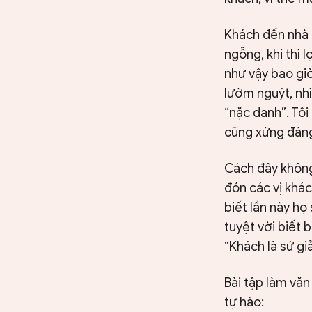
Khách đến nhà t
ngỗng, khi thì
như vậy bao giờ
lườm nguýt, nhì
“nặc danh”. Tôi
cũng xứng đáng 
Cách đây không 
đón các vị khác
biết lần này h
tuyệt vời biết
“Khách là sứ gi
Bài tập làm văn
tự hào: