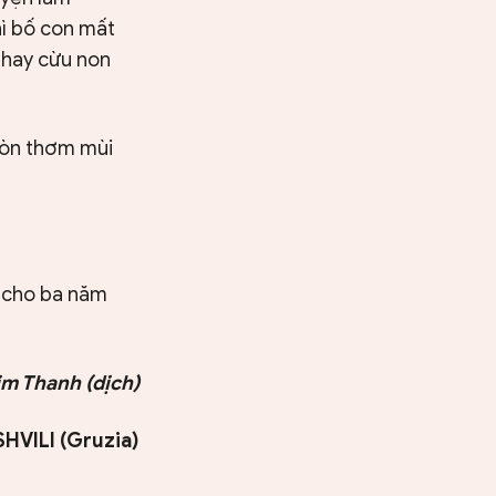
hì bố con mất
n hay cừu non
 còn thơm mùi
ể cho ba năm
im Thanh (dịch)
HVILI (Gruzia)