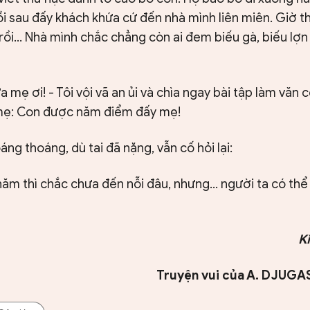
ồi sau đấy khách khứa cứ đến nhà mình liên miên. Giờ t
rồi... Nhà mình chắc chẳng còn ai đem biếu gà, biếu lợ
 mẹ ơi! - Tôi vội vã an ủi và chìa ngay bài tập làm văn
mẹ: Con được năm điểm đấy mẹ!
áng thoáng, dù tai đã nặng, vẫn cố hỏi lại:
ăm thì chắc chưa đến nỗi đâu, nhưng... người ta có th
K
Truyện vui của A. DJUGAS