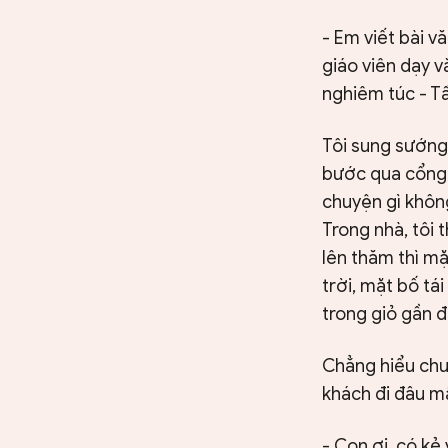
- Em viết bài v
giáo viên dạy v
nghiêm túc - Tấ
Tôi sung sướng
bước qua cổng, 
chuyện gì khôn
Trong nhà, tôi 
lên thăm thì mặ
trời, mặt bố tá
trong giỏ gần đ
Chẳng hiểu chuy
khách đi đâu mấ
- Con ơi, có kẻ