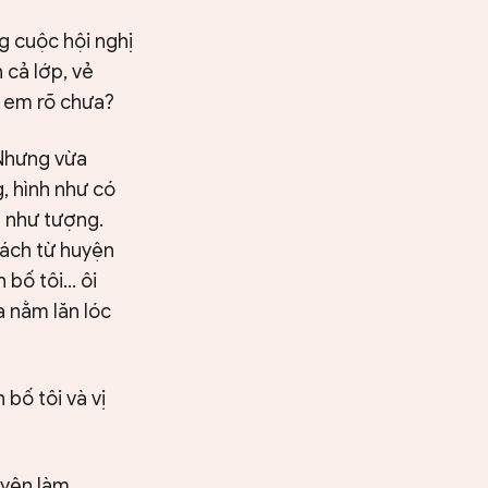
ng cuộc hội nghị
 cả lớp, vẻ
c em rõ chưa?
 Nhưng vừa
, hình như có
m như tượng.
hách từ huyện
bố tôi... ôi
a nằm lăn lóc
 bố tôi và vị
uyện làm