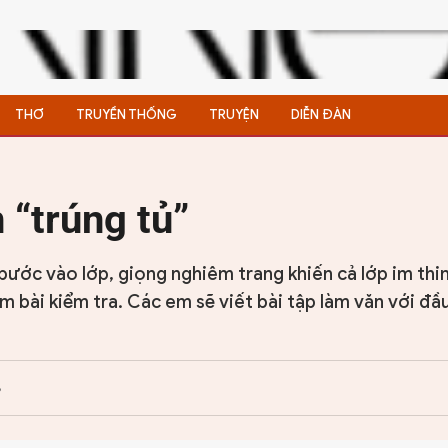
THƠ
TRUYỀN THỐNG
TRUYỆN
DIỄN ĐÀN
 “trúng tủ”
bước vào lớp, giọng nghiêm trang khiến cả lớp im thin
m bài kiểm tra. Các em sẽ viết bài tập làm văn với đầ
8