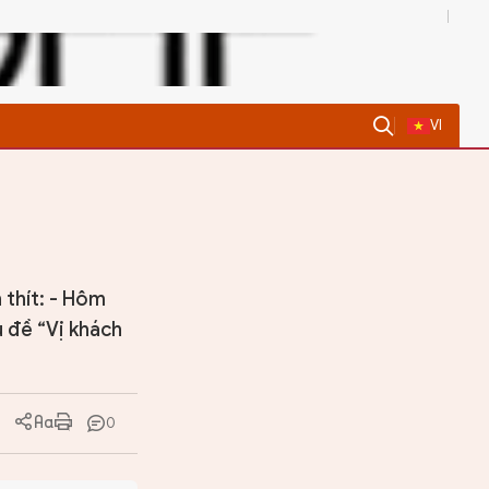
0
VI
 thít: - Hôm
u đề “Vị khách
0