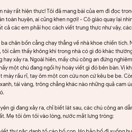
ăn này rất hiện thực! Tôi đã mang bài của em đi đọc tro
ăn toàn huyện, ai cũng khen ngợi! - Cô giáo quay lại nhìn
t cả các em phải học cách viết trung thực như vậy, cá
 ba chân bốn cẳng chạy thẳng về nhà khoe chiến tích.
tôi cảm thấy không khí trong nhà có gì đó khác thường
g hay xảy ra. Ngoài hiên, mấy chú công an đứng nghiê
thấy một chú đang ngồi hý hoáy viết gì đó bên bàn. Vị k
t mày rầu rĩ, tay ôm một con cừu non cứ kêu be be. Còn 
i xanh, tái vàng, trông chẳng khác nào những quả cam ú
ó.
ện gì đang xảy ra, chỉ biết lát sau, các chú công an dẫn
t. Mẹ tôi ôm tôi vào lòng, nước mắt lưng tròng:
 viết thư nặc danh tố cáo bố con. Họ bảo bố đi xuống h