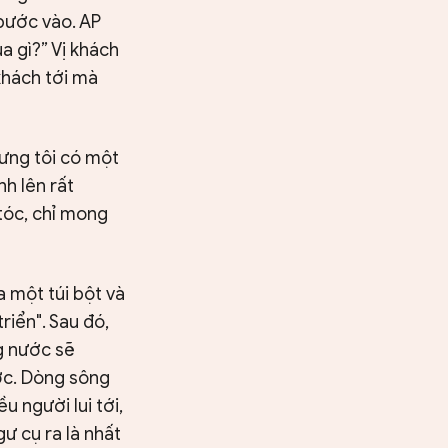
bước vào. AP
a gì?” Vị khách
khách tới mà
ưng tôi có một
h lên rất
 tóc, chỉ mong
a một túi bột và
riển". Sau đó,
ng nước sẽ
ước. Dòng sông
u người lui tới,
ư cụ ra là nhất