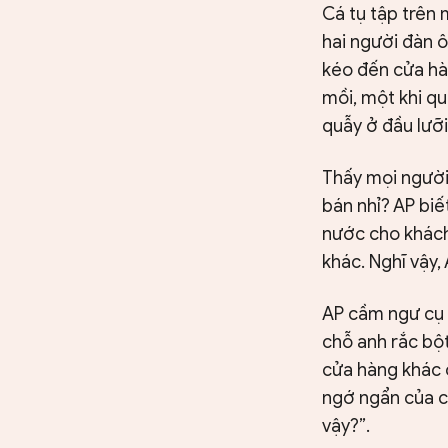
Cá tụ tập trên
hai người đàn 
kéo đến cửa hà
mồi, một khi qu
quẫy ở đầu lưỡi
Thấy mọi người
bán nhỉ? AP biế
nước cho khách
khác. Nghĩ vậy,
AP cầm ngư cụ 
chỗ anh rắc bột
cửa hàng khác c
ngớ ngẩn của cá
vậy?”.