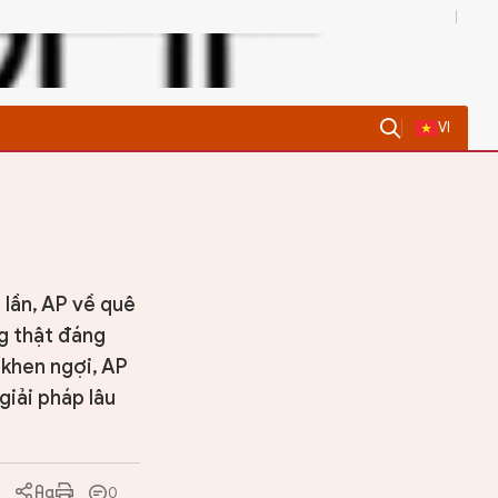
0
VI
 lần, AP về quê
ng thật đáng
 khen ngợi, AP
giải pháp lâu
0