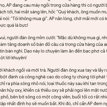
 nọ, AP đang cau mày ngồi trong cửa hàng thì có người 
ách tới, hai mắt sáng lên, hỏi: “Quý khách, ông muốn mu
i nói: “Tôi không mua gì”. AP nản lòng, chờ mãi mới có 
ực quá là bực!
vui, người đàn ông mỉm cười: “Mặc dù không mua gì, nh
 làm tăng doanh số bán đồ câu cá trong cửa hàng của an
 tín bán nghi. Dạo này lo chuyện làm ăn đến bạc phơ cả
ột lời khuyên!
i khách ngồi và mời trà. Người đàn ông xua tay và lấy r
ại bột đánh cá công nghệ cao do công ty chúng tôi phát t
hỉ ra phía sông nhỏ nói, loại thuốc này sau khi tan tro
ân hủy oxy, khiến cá thiếu oxy sẽ phải ngoi lên mặt n
phố, bên bờ sông có một công viên, buổi tối có rất nhiề
 tập nhất định họ sẽ muốn bắt. Khi đó, chỉ cần AP đem ng