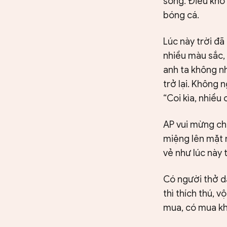
sông. Điều khó 
bóng cá.
Lúc này trời đã
nhiều màu sắc,
anh ta không n
trở lại. Không 
“Coi kìa, nhiều 
AP vui mừng chạ
miệng lên mặt n
vẻ như lúc này 
Có người thở dà
thì thích thú, 
mua, có mua kh