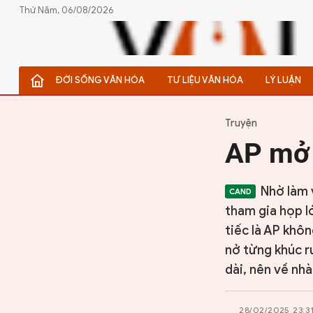
Thứ Năm, 06/08/2026
ĐỜI SỐNG VĂN HÓA
TƯ LIỆU VĂN HÓA
LÝ LUẬN
ĐỜI SỐNG VĂN HÓA
TƯ LIỆU VĂN HÓA
Truyện
AP mở
LÝ LUẬN
THƠ
Nhờ làm 
tham gia họp l
TRUYỀN THỐNG
tiếc là AP khô
nở từng khúc ru
TRUYỆN
dài, nên về nhà
DIỄN ĐÀN
28/02/2025 23:3