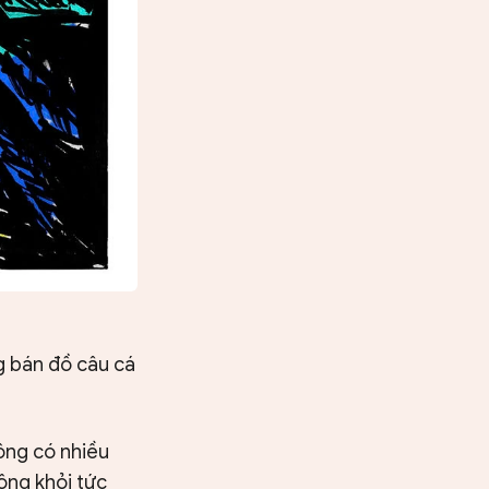
g bán đồ câu cá
ông có nhiều
ông khỏi tức