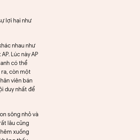
ự lợi hại như
 khác nhau như
 AP. Lúc này AP
, anh có thể
 ra, còn một
nhân viên bán
ội duy nhất để
 con sông nhỏ và
ất lâu cũng
c thêm xuống
Tìm kiếm