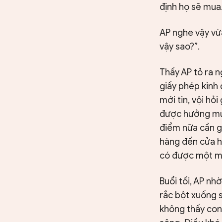
định họ sẽ mua
AP nghe vậy vừa
vậy sao?”.
Thấy AP tỏ ra n
giấy phép kinh
mới tin, vội hỏ
được hưởng mức 
điểm nữa cần gi
hàng đến cửa hà
có được một món
Buổi tối, AP nh
rắc bột xuống 
không thấy con 