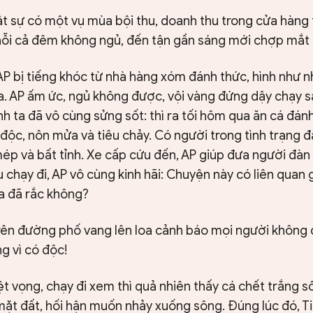
t sự có một vụ mùa bội thu, doanh thu trong cửa hàng 
 nỗi cả đêm không ngủ, đến tận gần sáng mới chợp mắt
AP bị tiếng khóc từ nhà hàng xóm đánh thức, hình như 
ra. AP ấm ức, ngủ không được, vội vàng đứng dậy chạy 
 ta đã vô cùng sửng sốt: thì ra tối hôm qua ăn cá đán
 độc, nôn mửa và tiêu chảy. Có người trong tình trạng 
mép và bất tỉnh. Xe cấp cứu đến, AP giúp đưa người đàn
 chạy đi, AP vô cùng kinh hãi: Chuyện này có liên quan g
a đã rắc không?
trên đường phố vang lên loa cảnh báo mọi người không
g vì có độc!
t vọng, chạy đi xem thì quả nhiên thấy cá chết trắng 
ặt đất, hối hận muốn nhảy xuống sông. Đúng lúc đó, Ti