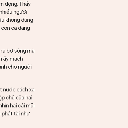
ảm động. Thấy
 nhiều người
câu không dùng
t con cá đang
u ra bờ sông mà
nh ấy mách
oanh cho người
ặt nước cách xa
ặp chủ của hai
hìn hai cái mũi
 phát tài như