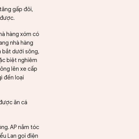
tăng gấp đôi,
 được.
nhà hàng xóm có
sang nhà hàng
h bắt dưới sông,
đặc biệt nghiêm
 ông lên xe cấp
ì đến loại
 được ăn cá
sông. AP nắm tóc
ểu Lan gọi điện