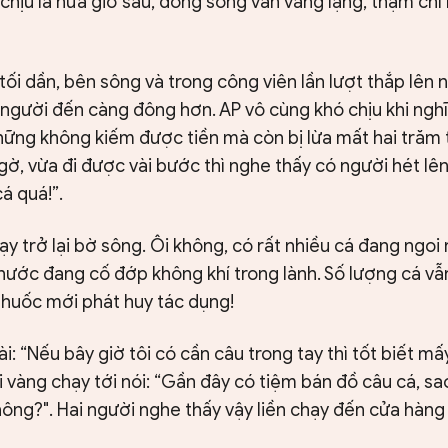
chịu là nửa giờ sau, dòng sông vẫn vắng lặng, thậm chí
 tối dần, bên sông và trong công viên lần lượt thắp lên
 người đến càng đông hơn. AP vô cùng khó chịu khi ngh
hững không kiếm được tiền mà còn bị lừa mất hai trăm t
ngờ, vừa đi được vài bước thì nghe thấy có người hét lê
cá quá!”.
y trở lại bờ sông. Ôi không, có rất nhiều cá đang ngo
ước đang cố đớp không khí trong lành. Số lượng cá vẫn
thuốc mới phát huy tác dụng!
i: “Nếu bây giờ tôi có cần câu trong tay thì tốt biết mấ
vội vàng chạy tới nói: “Gần đây có tiệm bán đồ câu cá, s
ông?". Hai người nghe thấy vậy liền chạy đến cửa hàng