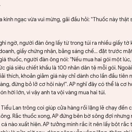
.
 kinh ngạc vừa vui mừng, gãi đầu hỏi: “Thuốc này thật s
ghi ngờ, người đàn ông lấy từ trong túi ra nhiều giấy tờ
 doanh, giấy chứng nhận, bằng sáng chế… đặt trước mặt
i giá thuốc, người đàn ông nói: “Nếu mua hai gói một lúc
giá siêu chiết khấu là 100 nhân dân tệ mỗi gói. Ngoài
ải thích, khoản giảm giá này chỉ dành cho lần đầu tiên 
ng, đừng bỏ lỡ cơ hội này!”. AP nghĩ đây có thể là cơ h
 hời lớn, vì vậy anh ta vội vàng mua hai túi.
ờ Tiểu Lan trông coi giúp cửa hàng rồi lặng lẽ chạy đến
sông. Rắc thuốc xong, AP đứng bên bờ sông đợi nhưng r
cá nào xuất hiện. AP tưởng mình rắc ít nên lấy bột rắ