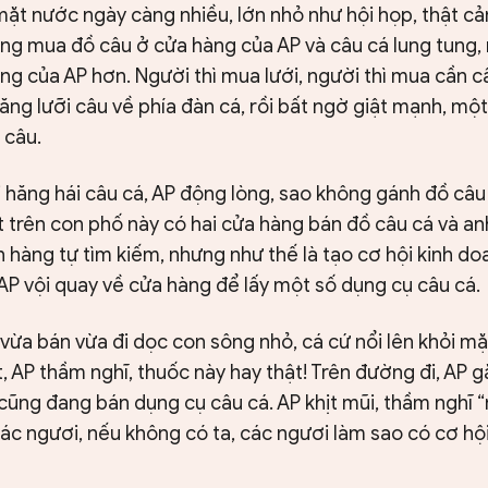
 mặt nước ngày càng nhiều, lớn nhỏ như hội họp, thật c
ông mua đồ câu ở cửa hàng của AP và câu cá lung tung,
ng của AP hơn. Người thì mua lưới, người thì mua cần 
ăng lưỡi câu về phía đàn cá, rồi bất ngờ giật mạnh, mộ
 câu.
 hăng hái câu cá, AP động lòng, sao không gánh đồ câ
t trên con phố này có hai cửa hàng bán đồ câu cá và a
 hàng tự tìm kiếm, nhưng như thế là tạo cơ hội kinh d
 AP vội quay về cửa hàng để lấy một số dụng cụ câu cá.
vừa bán vừa đi dọc con sông nhỏ, cá cứ nổi lên khỏi m
, AP thầm nghĩ, thuốc này hay thật! Trên đường đi, AP g
ũng đang bán dụng cụ câu cá. AP khịt mũi, thầm nghĩ “n
c ngươi, nếu không có ta, các ngươi làm sao có cơ hội