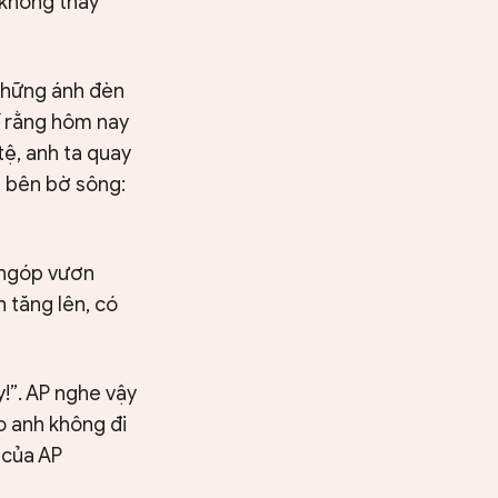
 không thấy
 những ánh đèn
ĩ rằng hôm nay
ệ, anh ta quay
n bên bờ sông:
i ngóp vươn
 tăng lên, có
y!”. AP nghe vậy
ao anh không đi
 của AP