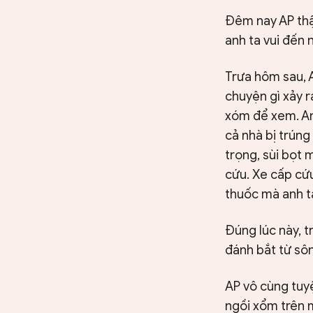
Đêm nay AP thậ
anh ta vui đến
Trưa hôm sau, 
chuyện gì xảy 
xóm để xem. Anh
cả nhà bị trúng
trọng, sùi bọt 
cứu. Xe cấp cứu
thuốc mà anh t
Đúng lúc này, 
đánh bắt từ sôn
AP vô cùng tuyệ
ngồi xổm trên m