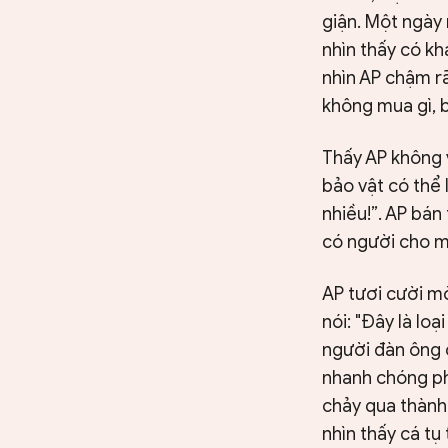
giận. Một ngày
nhìn thấy có kh
nhìn AP chậm rã
không mua gì, b
Thấy AP không 
bảo vật có thể
nhiều!”. AP bán
có người cho m
AP tươi cười mờ
nói: "Đây là lo
người đàn ông c
nhanh chóng ph
chảy qua thành 
nhìn thấy cá tụ