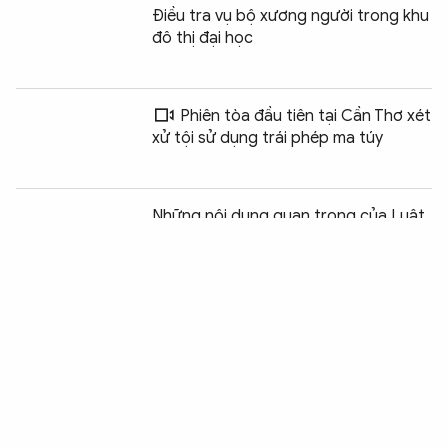
Điều tra vụ bộ xương người trong khu
đô thị đại học
Phiên tòa đầu tiên tại Cần Thơ xét
xử tội sử dụng trái phép ma túy
Chia sẻ:
0
Những nội dung quan trọng của Luật
An ninh mạng từ ngày 1/7 tới đây
Bộ Công an lý giải đề xuất tăng thời
hiệu xử phạt vi phạm hành chính
Đề xuất không xử phạt thiệt hại trong
nghiên cứu, thử nghiệm công nghệ