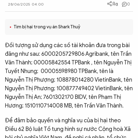
0
28/06/2025 04:00
QUỐC TẾ
VĂN HÓA - THỂ THAO
Tìm bị hại trong vụ án Shark Thuỷ
Đối tượng sử dụng các số tài khoản đưa trong bài
BẠN ĐỌC & CAND
đăng như sau: 6000205729806 Agribank, tên Trần
Văn Thành; 00005842554 TPBank , tên Nguyễn Thị
ĐA PHƯƠNG TIỆN
Tuyết Nhung; 00005598980 TPBank, tên là
eMagazine
Podcast
Nguyễn Thị Phượng; 108878014280 VietinBank, tên
Video
Ảnh
Nguyễn Thị Phương; 100877749402 VietinBank, tên
Nguyễn Thị An; 7601302170 BIDV, tên Phạm Thị
Infographic
Hương; 1510110714008 MB, tên Trần Văn Thành.
Chuyên trang
An ninh thế giới
Văn nghệ Công an
Chuyên đề
Để đảm bảo quyền và nghĩa vụ của bị hại theo
Điều 62 Bộ luật Tố tụng hình sự nước Cộng hoà Xã
hội chủ nghĩa Việt Nam, đề nghị cá nhân, tổ chức