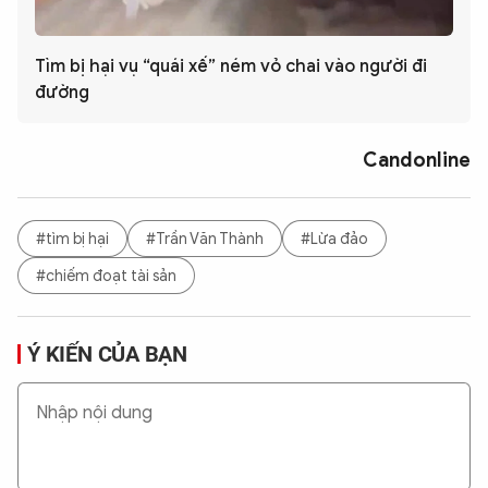
Tìm bị hại vụ “quái xế” ném vỏ chai vào người đi
đường
Candonline
#tìm bị hại
#Trần Văn Thành
#Lừa đảo
#chiếm đoạt tài sản
Ý KIẾN CỦA BẠN