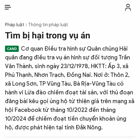
VI
VI
EN
Pháp luật
Thông tin pháp luật
THỜI SỰ
Tìm bị hại trong vụ án
Cơ quan Điều tra hình sự Quân chủng Hải
CHỐNG DIỄN BIẾN HÒA BÌNH
quân đang điều tra vụ án hình sự đối tượng Trần
Văn Thành, sinh ngày 23/12/1978, HKTT: Ấp 3, xã
CÔNG AN TRONG LÒNG DÂN
Phú Thạnh, Nhơn Trạch, Đồng Nai. Nơi ở: Thôn 2,
xã Long Sơn, TP Vũng Tàu, Bà Rịa-Vũng Tàu có
XÃ HỘI
hành vi Lừa đảo chiếm đoạt tài sản, với thủ đoạn
đăng bài kêu gọi ủng hộ từ thiện giả trên mạng xã
PHÁP LUẬT
hội Facebook từ tháng 10/2022 đến tháng
10/2024 để chiếm đoạt tiền chuyển khoản ủng
hộ, được phát hiện tại tỉnh Đắk Nông.
CÔNG NGHỆ