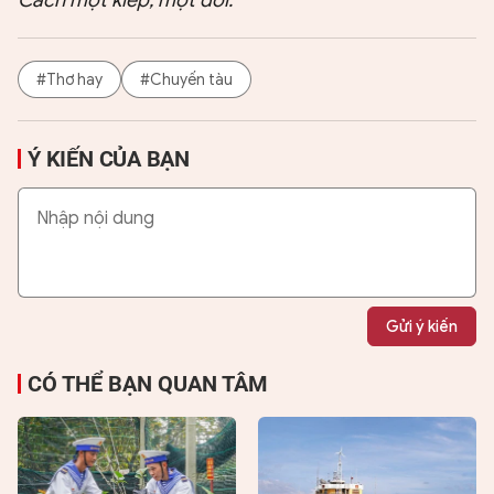
Cách một kiếp, một đời.
#Thơ hay
#Chuyến tàu
Ý KIẾN CỦA BẠN
Gửi ý kiến
CÓ THỂ BẠN QUAN TÂM