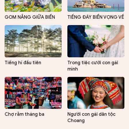
GOM NẮNG GIỮA BIỂN
TIẾNG ĐÁY BIỂN VỌNG VỀ
Tiếng hí đầu tiên
Trong tiệc cưới con gái
mình
Chợ rằm tháng ba
Người con gái dân tộc
Choang