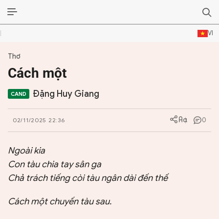
VI
Thơ
ĐỜI SỐNG VĂN HÓA
Cách một
TƯ LIỆU VĂN HÓA
Đặng Huy Giang
LÝ LUẬN
0
02/11/2025 22:36
THƠ
Ngoài kia
TRUYỀN THỐNG
Con tàu chia tay sân ga
TRUYỆN
Chả trách tiếng còi tàu ngân dài đến thế
DIỄN ĐÀN
Cách một chuyến tàu sau.
CHUYÊN TRANG