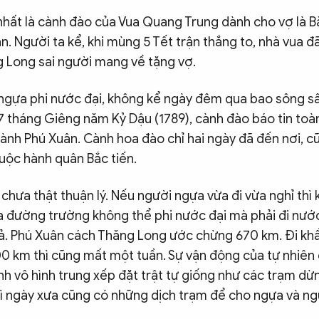
hất là cành đào của Vua Quang Trung dành cho vợ là 
. Người ta kể, khi mùng 5 Tết trận thắng to, nhà vua 
 Long sai người mang về tặng vợ.
o ngựa phi nước đại, không kể ngày đêm qua bao sông sâ
7 tháng Giêng năm Kỷ Dậu (1789), cành đào báo tin toà
ành Phú Xuân. Cành hoa đào chỉ hai ngày đã đến nơi, c
uộc hành quân Bắc tiến.
chưa thật thuận lý. Nếu người ngựa vừa đi vừa nghỉ thì
a đường trường không thể phi nước đại mà phải đi nướ
ả. Phú Xuân cách Thăng Long ước chừng 670 km. Đi kh
0 km thì cũng mất một tuần. Sự vận động của tự nhiên
nh vô hình trung xếp đặt trật tự giống như các trạm dừ
hì ngày xưa cũng có những dịch trạm để cho ngựa và n