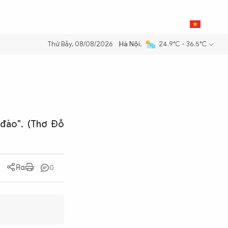
0
THỂ THAO
BẠN ĐỌC & CAND
VI
Thứ Bảy, 08/08/2026
Hà Nội
,
24.9°C - 36.5°C
 xăng dầu để đảm bảo an ninh năng lượng quốc gia
Thực hiện Nghị qu
 đào". (Thơ Đỗ
0