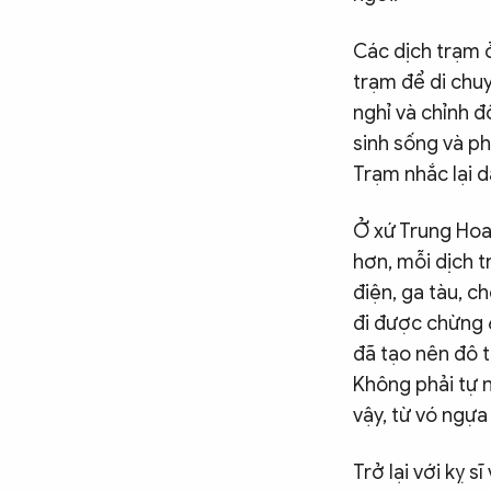
Chuyên trang
An ninh thế giới
Văn nghệ Công an
Chuyên đề
Các dịch trạm 
trạm để di chuy
nghỉ và chỉnh 
sinh sống và p
Trạm nhắc lại d
Ở xứ Trung Hoa
hơn, mỗi dịch t
điện, ga tàu, c
đi được chừng 6
đã tạo nên đô t
Không phải tự 
vậy, từ vó ngựa
Trở lại với kỵ 