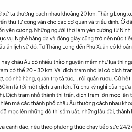
ở xứ ta thường cách nhau khoảng 20 km. Thăng Long xư
ển thư từ công văn cho các cơ quan và triều đình. Ở đâ
đốn yên cương. Những người thợ làm yên cương từ Ninh
hục vụ. Nghề hàng da và đóng giày cũng trở nên nức ti
ấu ấn lịch sử đó. Từ Thăng Long đến Phú Xuân có khoản
 hay châu Âu có nhiều thảo nguyên mềm như lụa thì ngự
rạm có thể 20 - 30 km. Vài dịch trạm nhỏ lại có dịch tr
hợ, có nhà hàng, quán trọ tá túc,... rồi quán rượu. Cứ hế
0km là tới một dịch trạm lớn. Từ chu kỳ nghỉ của ngựa
hị. Dịch trạm nhỏ thành thị trấn, dịch trạm lớn mọc lên 
nhiên mà các thành phố châu Âu thường cách nhau kho
 đã mọc lên những đô thị sầm uất, những lâu đài, thành
sĩ và cành đào, nếu theo phương thức chạy tiếp sức 24/