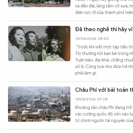
và đền đài, lăng tẩm cổ xưa, 
điện rực rỡ của thành phố hi
Đã theo nghề thì hãy vi
14/06/2026 08:00
“Trước khi viết một tập tiểu t
Tôi thường hỏi bạn bè trong n
Tuấn bảo, đại khái, chẳng chuẩn 
xử lý. Cũng tựa như đứa trẻ nh
phải làm gì.
Châu Phi với bài toán 
13/06/2026 07:08
Khoáng sản châu Phi đang trở 
các cường quốc đổ vốn vào lục 
từ chính nguồn tài nguyên củ