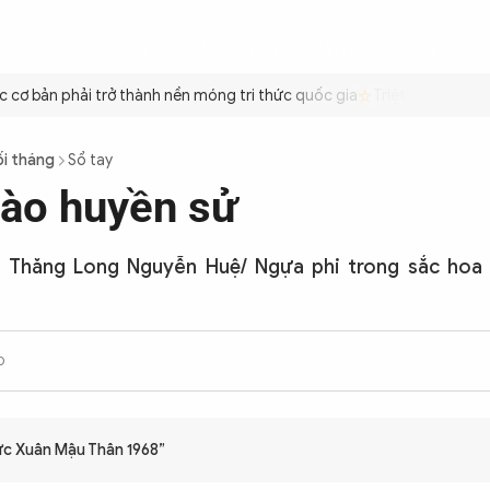
ÌNH
CÔNG AN TRONG LÒNG DÂN
XÃ HỘI
PHÁP LUẬT
QUỐC TẾ
VĂN HÓA - 
ơ bản phải trở thành nền móng tri thức quốc gia
Triệt để tiết kiệm
ối tháng
Sổ tay
ào huyền sử
 Thăng Long Nguyễn Huệ/ Ngựa phi trong sắc hoa
0
ức Xuân Mậu Thân 1968”