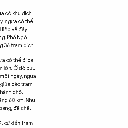
a có khu dịch
y, ngựa có thể
 Hiệp về đây
ếng. Phố Ngõ
g 36 trạm dịch.
a có thể đi xa
ạm lớn. Ở đó bưu
t một ngày, ngựa
 giữa các trạm
thành phố.
ảng 60 km. Như
 bang, đế chế.
24, cứ đến trạm