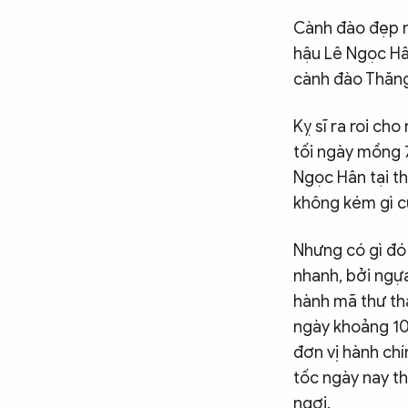
Cành đào đẹp n
CÔNG NGHỆ
hậu Lê Ngọc Hân
cành đào Thăng
QUỐC TẾ
Kỵ sĩ ra roi ch
tối ngày mồng 
VĂN HÓA - THỂ THAO
Ngọc Hân tại th
không kém gì c
BẠN ĐỌC & CAND
Nhưng có gì đó 
nhanh, bởi ngự
ĐA PHƯƠNG TIỆN
hành mã thư th
eMagazine
Podcast
ngày khoảng 10
Video
Ảnh
đơn vị hành chí
tốc ngày nay t
Infographic
ngơi.