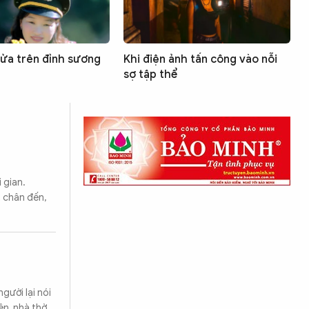
lửa trên đỉnh sương
Khi điện ảnh tấn công vào nỗi
sợ tập thể
 gian.
 chân đến,
gười lại nói
ện, nhà thờ