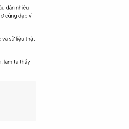
âu dần nhiều
iờ cũng đẹp vì
 và sử liệu thật
, làm ta thấy
Tìm kiếm