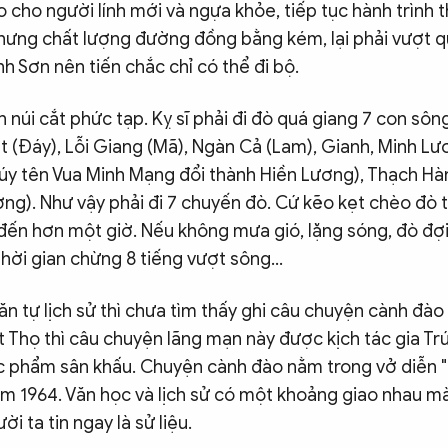
o cho người lính mới và ngựa khỏe, tiếp tục hành trình t
Nhưng chất lượng đường đồng bằng kém, lại phải vượt q
 Sơn nên tiến chắc chỉ có thể đi bộ.
 núi cắt phức tạp. Kỵ sĩ phải đi đò quá giang 7 con sông
 (Đáy), Lỗi Giang (Mã), Ngàn Cả (Lam), Gianh, Minh Lư
húy tên Vua Minh Mạng đổi thành Hiền Lương), Thạch Hà
ng). Như vậy phải đi 7 chuyến đò. Cứ kẽo kẹt chèo đò t
ến hơn một giờ. Nếu không mưa gió, lặng sóng, đò đợi 
thời gian chừng 8 tiếng vượt sông…
n tự lịch sử thì chưa tìm thấy ghi câu chuyện cành đào t
ất Thọ thì câu chuyện lãng mạn này được kịch tác gia T
c phẩm sân khấu. Chuyện cành đào nằm trong vở diễn 
ăm 1964. Văn học và lịch sử có một khoảng giao nhau m
ời ta tin ngay là sử liệu.