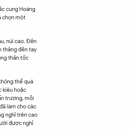
Bắc cung Hoàng
đã chọn một
u, núi cao. Đến
n thắng đến tay
ũng thần tốc
 không thể quá
c kiệu hoặc
ẩn trương, mỗi
 đã làm cho các
ng nghỉ trên cao
gười được nghỉ