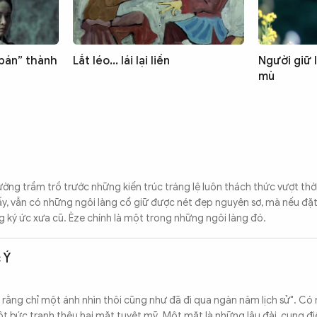
 bán” thành
Lắt léo... lái lại liền
Người giữ 
mù
ường trầm trồ trước những kiến trúc tráng lệ luôn thách thức vượt thời
y, vẫn có những ngôi làng cổ giữ được nét đẹp nguyên sơ, mà nếu đặt
 ký ức xưa cũ. Èze chính là một trong những ngôi làng đó.
 Ý
rằng chỉ một ánh nhìn thôi cũng như đã đi qua ngàn năm lịch sử". Có n
 bức tranh thêu hai mặt tuyệt mỹ. Một mặt là những lâu đài, cung đi