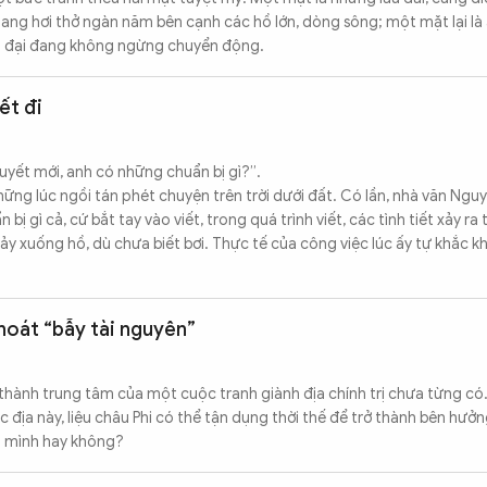
mang hơi thở ngàn năm bên cạnh các hồ lớn, dòng sông; một mặt lại là
ện đại đang không ngừng chuyển động.
ết đi
huyết mới, anh có những chuẩn bị gì?”.
hững lúc ngồi tán phét chuyện trên trời dưới đất. Có lần, nhà văn Ng
bị gì cả, cứ bắt tay vào viết, trong quá trình viết, các tình tiết xảy ra 
ảy xuống hồ, dù chưa biết bơi. Thực tế của công việc lúc ấy tự khắc k
thoát “bẫy tài nguyên”
thành trung tâm của một cuộc tranh giành địa chính trị chưa từng có.
địa này, liệu châu Phi có thể tận dụng thời thế để trở thành bên hưởng
a mình hay không?