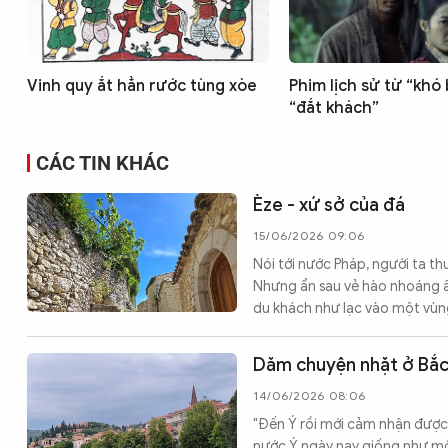
Vinh quy ắt hẳn rước tùng xòe
Phim lịch sử từ “khó
“đắt khách”
CÁC TIN KHÁC
Èze - xứ sở của đá
15/06/2026 09:06
Nói tới nước Pháp, người ta th
Nhưng ẩn sau vẻ hào nhoáng ấ
du khách như lạc vào một vùng
Dăm chuyện nhặt ở Bắc
14/06/2026 08:06
"Đến Ý rồi mới cảm nhận được 
nước Ý ngày nay giống như một