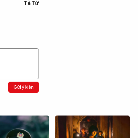
Tả Từ
Gửi ý kiến