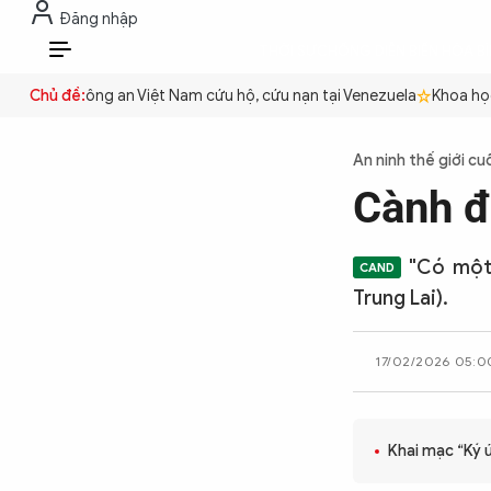
Đăng nhập
THỜI SỰ
CHỐNG DIỄN BIẾN HÒA B
VI
 quyền
Chủ đề:
Công an Việt Nam cứu hộ, cứu nạn tại Venezuela
Khoa học c
THỜI SỰ
An ninh thế giới cu
Cành đ
CHỐNG DIỄN BIẾN HÒA BÌNH
"Có một
CÔNG AN TRONG LÒNG DÂN
Trung Lai).
17/02/2026 05:0
XÃ HỘI
PHÁP LUẬT
Khai mạc “Ký 