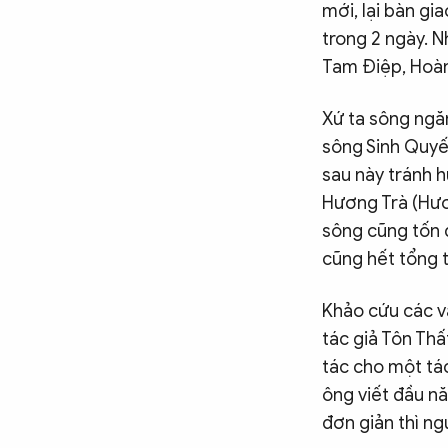
mới, lại bàn gia
trong 2 ngày. 
Tam Điệp, Hoành
Xứ ta sông ngăn
sông Sinh Quyết
sau này tránh 
Hương Trà (Hươ
sông cũng tốn đ
cũng hết tổng 
Khảo cứu các vă
tác giả Tôn Th
tác cho một tá
ông viết đầu n
đơn giản thì ngư