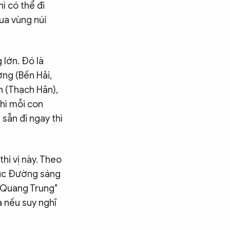
hì có thể đi
ua vùng núi
 lớn. Đó là
ơng (Bến Hải,
n (Thạch Hãn),
hì mỗi con
sẵn đi ngay thì
hi vị này. Theo
rúc Đường sáng
"Quang Trung"
à nếu suy nghĩ