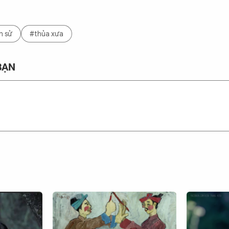
n sử
#thủa xưa
BẠN