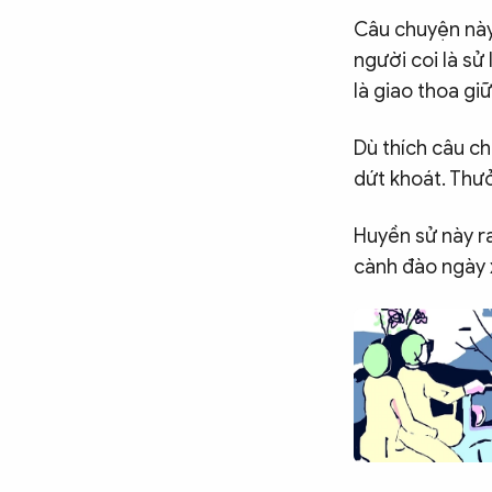
Câu chuyện này
người coi là sử
là giao thoa gi
Dù thích câu ch
dứt khoát. Thưở
Huyền sử này ra
cành đào ngày x