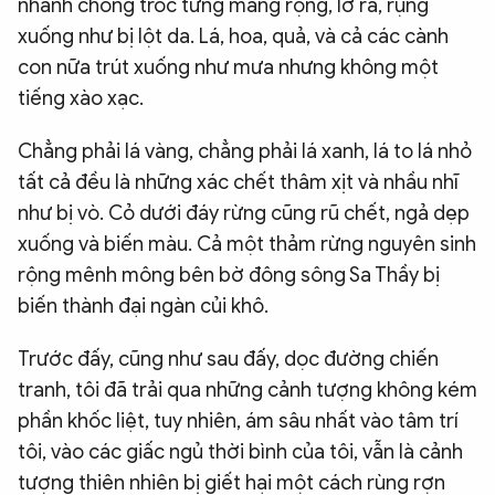
nhanh chóng tróc từng mảng rộng, lở ra, rụng
xuống như bị lột da. Lá, hoa, quả, và cả các cành
con nữa trút xuống như mưa nhưng không một
tiếng xào xạc.
Chẳng phải lá vàng, chẳng phải lá xanh, lá to lá nhỏ
tất cả đều là những xác chết thâm xịt và nhầu nhĩ
như bị vò. Cỏ dưới đáy rừng cũng rũ chết, ngả dẹp
xuống và biến màu. Cả một thảm rừng nguyên sinh
rộng mênh mông bên bờ đông sông Sa Thầy bị
biến thành đại ngàn củi khô.
Trước đấy, cũng như sau đấy, dọc đường chiến
tranh, tôi đã trải qua những cảnh tượng không kém
phần khốc liệt, tuy nhiên, ám sâu nhất vào tâm trí
tôi, vào các giấc ngủ thời bình của tôi, vẫn là cảnh
tượng thiên nhiên bị giết hại một cách rùng rợn