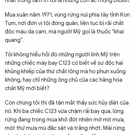
nhất trong tâm trí tôi là những cơn ác mộng Dioxin.
Mùa xuân năm 1971, vùng rừng núi phía tây tỉnh Kon
Tum, nơi đơn vị tôi đóng quân, liên tục bị rải chất
độc màu da cam, mà người Mỹ gọi là thuốc "khai
quang".
Tôi không hiểu hồi đó những người lính Mỹ trên
những chiếc máy bay C123 có biết về sự độc hại
khủng khiếp của thứ chất lỏng mà họ phun xuống
không, hay chỉ những ông chủ của các hãng hóa
chất Mỹ mới biết?
Còn chúng tôi thì đã tận mắt thấy sức hủy diệt của
nó. Khi ba chiếc C123 vừa chậm rãi bay qua, lòng
rừng đang trong mùa khô đột nhiên mờ mịt mưa,
một thứ mưa mù đặc sệt và trắng nhợt. Mái rừng