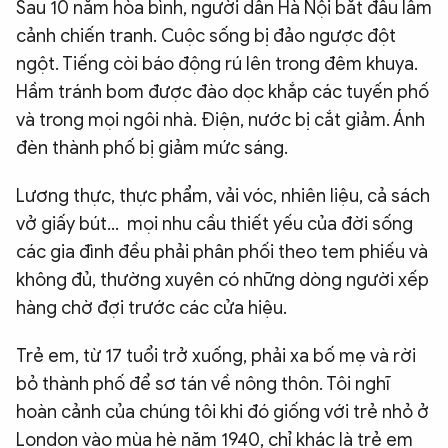
Sau 10 năm hòa bình, người dân Hà Nội bắt đầu lâm
cảnh chiến tranh. Cuộc sống bị đảo ngược đột
ngột. Tiếng còi báo động rú lên trong đêm khuya.
Hầm tránh bom được đào dọc khắp các tuyến phố
và trong mọi ngôi nhà. Điện, nước bị cắt giảm. Ánh
đèn thành phố bị giảm mức sáng.
Lương thực, thực phẩm, vải vóc, nhiên liệu, cả sách
vở giấy bút... mọi nhu cầu thiết yếu của đời sống
các gia đình đều phải phân phối theo tem phiếu và
không đủ, thường xuyên có những dòng người xếp
hàng chờ đợi trước các cửa hiệu.
Trẻ em, từ 17 tuổi trở xuống, phải xa bố mẹ và rời
bỏ thành phố để sơ tán về nông thôn. Tôi nghĩ
hoàn cảnh của chúng tôi khi đó giống với trẻ nhỏ ở
London vào mùa hè năm 1940, chỉ khác là trẻ em