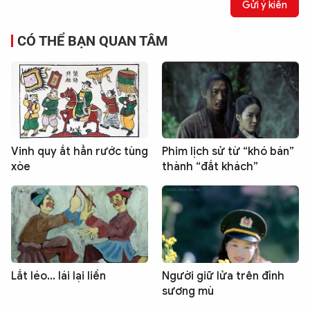
Gửi ý kiến
CÓ THỂ BẠN QUAN TÂM
Vinh quy ắt hẳn rước tùng
Phim lịch sử từ “khó bán”
xòe
thành “đắt khách”
Lắt léo... lái lại liền
Người giữ lửa trên đỉnh
sương mù