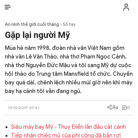
VI
VI
EN
An ninh thế giới cuối tháng
Sổ tay
THỜI SỰ
Gặp lại người Mỹ
Mùa hè năm 1998, đoàn nhà văn Việt Nam gồm
CHỐNG DIỄN BIẾN HÒA BÌNH
nhà văn Lê Văn Thảo, nhà thơ Phạm Ngọc Cảnh,
nhà thơ Nguyễn Đức Mậu và tôi sang Mỹ dự cuộc
CÔNG AN TRONG LÒNG DÂN
hội thảo do Trung tâm Mansfield tổ chức. Chuyến
bay quá dài, chênh lệch nhiều múi giờ nên khi máy
XÃ HỘI
bay hạ cánh tôi vẫn đang ngủ.
PHÁP LUẬT
0
11/10/2017 07:41
Siêu máy bay Mỹ - Thụy Điển lần đầu cất cánh
CÔNG NGHỆ
Tiếp nhận chiếc mũ của phi công đã bắn rơi