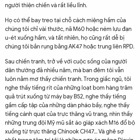
người thiện chiến và rất liều lĩnh.
Họ có thể bay treo tại chỗ cách miệng hầm của
chúng tôi chỉ vài thước, nã M60 hoặc ném lựu đạn
u-ét xuống hầm, và tất nhiên, họ cũng rất dễ bị
chúng tôi bắn rụng bằng AK47 hoặc trung liên RPD.
Sau chiến tranh, trở về với cuộc sống của người
dân thường đã nhiều năm, mà ban đêm tôi vẫn
luôn nằm mơ thấy chiến tranh. Trong giấc ngủ, tôi
nghe thấy tiếng rít của những loạt bom hàng trăm
quả trút xuống từ máy bay B52, nghe thấy tiếng
gầm cấp tập của những dàn pháo bầy, nghe thấy
tiếng cánh quạt của trực thăng vũ trang, nhìn thấy
những trung đội Mỹ mũ sắt áo giáp xách M16 đổ bộ
xuống từ trực thăng Chinook CH47... Và ghê sợ