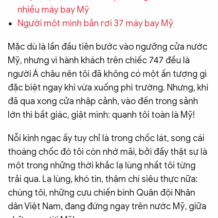
nhiều máy bay Mỹ
QUỐC TẾ
Người một mình bắn rơi 37 máy bay Mỹ
VĂN HÓA - THỂ THAO
Mặc dù là lần đầu tiên bước vào ngưỡng cửa nước
Mỹ, nhưng vì hành khách trên chiếc 747 đều là
BẠN ĐỌC & CAND
người Á châu nên tôi đã không có một ấn tượng gì
đặc biệt ngay khi vừa xuống phi trường. Nhưng, khi
đã qua xong cửa nhập cảnh, vào đến trong sảnh
ĐA PHƯƠNG TIỆN
lớn thì bất giác, giật mình: quanh tôi toàn là Mỹ!
eMagazine
Podcast
Nỗi kinh ngạc ấy tuy chỉ là trong chốc lát, song cái
Video
Ảnh
thoáng chốc đó tôi còn nhớ mãi, bởi đấy thật sự là
Infographic
một trong những thời khắc lạ lùng nhất tôi từng
Chuyên trang
An ninh thế giới
Văn nghệ Công an
trải qua. Lạ lùng, khó tin, thậm chí siêu thực nữa:
Chuyên đề
chúng tôi, những cựu chiến binh Quân đội Nhân
dân Việt Nam, đang đứng ngay trên nước Mỹ, giữa