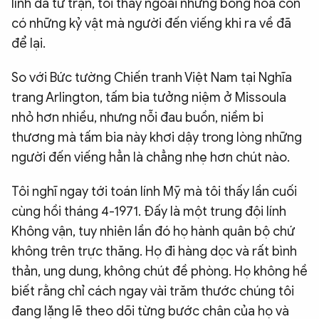
lính đã tử trận, tôi thấy ngoài những bông hoa còn
có những kỷ vật mà người đến viếng khi ra về đã
để lại.
So với Bức tường Chiến tranh Việt Nam tại Nghĩa
trang Arlington, tấm bia tưởng niệm ở Missoula
nhỏ hơn nhiều, nhưng nỗi đau buồn, niềm bi
thương mà tấm bia này khơi dậy trong lòng những
người đến viếng hẳn là chẳng nhẹ hơn chút nào.
Tôi nghĩ ngay tới toán lính Mỹ mà tôi thấy lần cuối
cùng hồi tháng 4-1971. Đấy là một trung đội lính
Không vận, tuy nhiên lần đó họ hành quân bộ chứ
không trên trực thăng. Họ đi hàng dọc và rất bình
thản, ung dung, không chút đề phòng. Họ không hề
biết rằng chỉ cách ngay vài trăm thước chúng tôi
đang lặng lẽ theo dõi từng bước chân của họ và