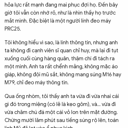
hỏa lực rất mạnh đang mai phục đợi họ. Đến bây
giờ tôi vẫn còn nhớ rõ, như là nhìn thấy họ trước
mắt mình. Đặc biệt là một người lính đeo máy
PRC25.
Tôi không hiểu vì sao, là lính thông tin, nhưng anh
ta không đi cạnh viên sĩ quan chỉ huy, mà lại đi tụt
xuống cuối cùng hàng quân, thậm chí đi tách ra
một mình. Anh ta rất chểnh mảng, không mặc áo
giáp, không đội mũ sắt, không mang súng M16 hay
M79, chỉ đeo máy thông tin.
Qua ống nhòm, tôi thấy anh ta vừa đi vừa nhai cái
gì đó trong miệng (có lẽ là kẹo gôm), và... vừa đi
vừa chăm chú đá một cái vỏ lon trên mặt đường.
Chừng mười lăm phút sau tiếng súng rộ lên, toán