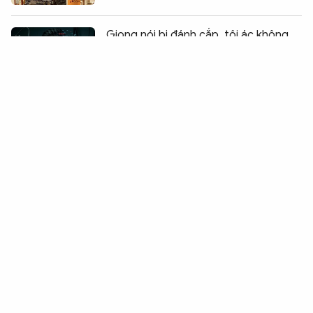
Chia sẻ:
0
Giọng nói bị đánh cắp, tội ác không
có dấu vân tay
Oscar 2026 và những định nghĩa
trong thời đại số
Bàn phiếm chuyện cái răng, cái tóc
Xuất khẩu văn chương: Đường dài
còn lắm gian truân