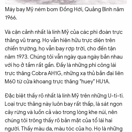
Máy bay Mỹ ném bom Đồng Hới, Quảng Bình năm
1966.
Và cận cảnh nhất là lính Mỹ của các phi đoàn trực
thăng vũ trang. Họ vẫn hiện hữu trực diện trên
chiến trường, họ vẫn bay rợp trời, cho đến tận
năm 1973. Chúng tôi vẫn ngày qua ngày bắn nhau
với họ ở tầm rất gần. Đấy là những phi công lái
trực thăng Cobra AH1G, những xạ thủ bắn đại liên
M60 từ cửa khoang trực thăng "huey" HU1A.
Đặc biệt thấy rõ nhất là lính Mỹ trên những U-ti-ti.
Loại trực thăng này luôn bay rất thấp, là sát ngọn
cây rừng và luồn cả vào trong lòng khe núi, nên
chúng tôi trông thấy rõ bản mặt của tổ lái hai
người. Thấy màu da, màu tóc của họ. Họ là những