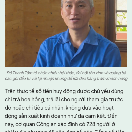
Đỗ Thanh Tâm tổ chức nhiều hội thảo, đại hội tôn vinh và quảng bá
các gói đầu tư với lợi nhuận khủng để lừa đảo hàng trăm khách hàng
Trên thực tế số tiền huy động được chủ yếu dùng
chi trả hoa hồng, trả lãi cho người tham gia trước
đó hoặc chi tiêu cá nhân, không đưa vào hoạt
động sản xuất kinh doanh như đã cam kết. Đến
nay, cơ quan Công an xác định có 728 người ở