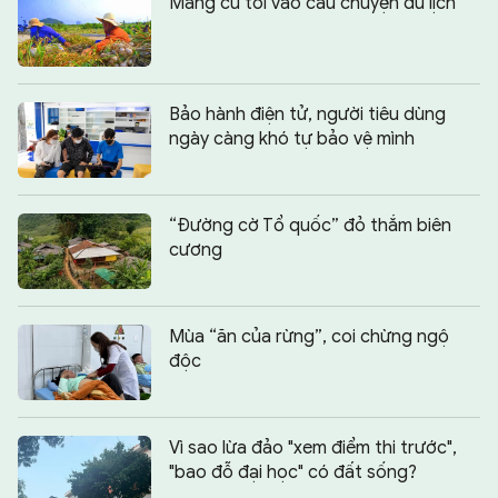
Mang củ tỏi vào câu chuyện du lịch
Bảo hành điện tử, người tiêu dùng
ngày càng khó tự bảo vệ mình
“Đường cờ Tổ quốc” đỏ thắm biên
cương
Mùa “ăn của rừng”, coi chừng ngộ
độc
Vì sao lừa đảo "xem điểm thi trước",
"bao đỗ đại học" có đất sống?