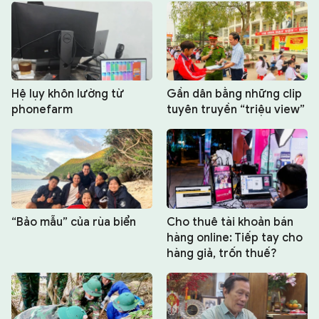
Hệ lụy khôn lường từ
Gần dân bằng những clip
phonefarm
tuyên truyền “triệu view”
“Bảo mẫu” của rùa biển
Cho thuê tài khoản bán
hàng online: Tiếp tay cho
hàng giả, trốn thuế?