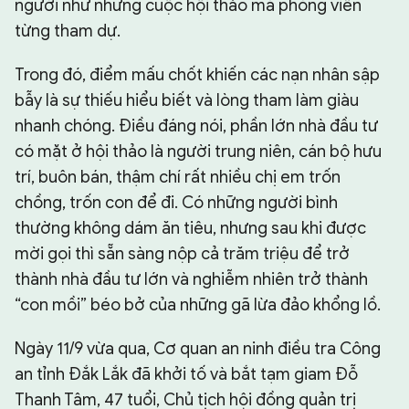
người như những cuộc hội thảo mà phóng viên
từng tham dự.
Trong đó, điểm mấu chốt khiến các nạn nhân sập
bẫy là sự thiếu hiểu biết và lòng tham làm giàu
nhanh chóng. Điều đáng nói, phần lớn nhà đầu tư
có mặt ở hội thảo là người trung niên, cán bộ hưu
trí, buôn bán, thậm chí rất nhiều chị em trốn
chồng, trốn con để đi. Có những người bình
thường không dám ăn tiêu, nhưng sau khi được
mời gọi thì sẵn sàng nộp cả trăm triệu để trở
thành nhà đầu tư lớn và nghiễm nhiên trở thành
“con mồi” béo bở của những gã lừa đảo khổng lồ.
Ngày 11/9 vừa qua, Cơ quan an ninh điều tra Công
an tỉnh Đắk Lắk đã khởi tố và bắt tạm giam Đỗ
Thanh Tâm, 47 tuổi, Chủ tịch hội đồng quản trị