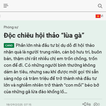
VI
Phóng sự
SỰ KIỆN & BÌNH LUẬN
Độc chiêu hội thảo “lùa gà”
HẬU TRƯỜNG
Phần lớn nhà đầu tư bị dụ dỗ đi hội thảo
KINH TẾ - VĂN HÓA - THỂ THAO
nhận quà là người trung niên, cán bộ hưu trí, buôn
bán, thậm chí rất nhiều chị em trốn chồng, trốn
HỒ SƠ MẬT
con để đi. Có những người bình thường không
dám ăn tiêu, nhưng sau khi được mời gọi thì sẵn
PHÓNG SỰ
sàng nộp cả trăm triệu để trở thành nhà đầu tư
HỒ SƠ INTERPOL
lớn và nghiễm nhiên trở thành “con mồi” béo bở
của những gã lừa đảo khổng lồ…
VỤ ÁN NỔI TIẾNG
0
18/09/2025 07:15
TƯ LIỆU