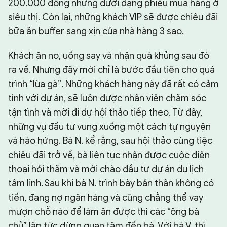
200.000 đồng nhưng dưới dạng phiếu mua hàng ở
siêu thị. Còn lại, những khách VIP sẽ được chiêu đãi
bữa ăn buffer sang xịn của nhà hàng 3 sao.
Khách ăn no, uống say và nhận quà khủng sau đó
ra về. Nhưng đây mới chỉ là bước đầu tiên cho quá
trình “lùa gà”. Những khách hàng này đã rất có cảm
tình với dự án, sẽ luôn được nhân viên chăm sóc
tận tình và mời đi dự hội thảo tiếp theo. Từ đây,
những vụ đầu tư vung xuống một cách tự nguyện
và hào hứng. Bà N. kể rằng, sau hội thảo cùng tiệc
chiêu đãi trở về, bà liên tục nhận được cuộc điện
thoại hỏi thăm và mời chào đầu tư dự án du lịch
tâm linh. Sau khi bà N. trình bày bản thân không có
tiền, đang nợ ngân hàng và cũng chẳng thể vay
mượn chỗ nào để làm ăn được thì các “ông bà
chủ” lập tức dừng quan tâm đến bà. Với bà V. thì