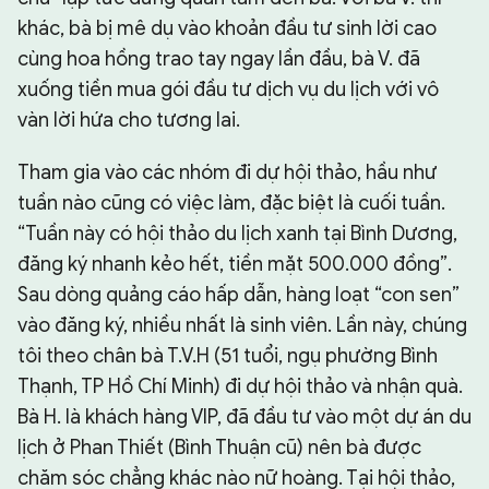
khác, bà bị mê dụ vào khoản đầu tư sinh lời cao
cùng hoa hồng trao tay ngay lần đầu, bà V. đã
xuống tiền mua gói đầu tư dịch vụ du lịch với vô
vàn lời hứa cho tương lai.
Tham gia vào các nhóm đi dự hội thảo, hầu như
tuần nào cũng có việc làm, đặc biệt là cuối tuần.
“Tuần này có hội thảo du lịch xanh tại Bình Dương,
đăng ký nhanh kẻo hết, tiền mặt 500.000 đồng”.
Sau dòng quảng cáo hấp dẫn, hàng loạt “con sen”
vào đăng ký, nhiều nhất là sinh viên. Lần này, chúng
tôi theo chân bà T.V.H (51 tuổi, ngụ phường Bình
Thạnh, TP Hồ Chí Minh) đi dự hội thảo và nhận quà.
Bà H. là khách hàng VIP, đã đầu tư vào một dự án du
lịch ở Phan Thiết (Bình Thuận cũ) nên bà được
chăm sóc chẳng khác nào nữ hoàng. Tại hội thảo,