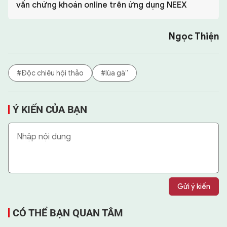
vấn chứng khoán online trên ứng dụng NEEX
Ngọc Thiện
#Độc chiêu hội thảo
#lùa gà”
Ý KIẾN CỦA BẠN
Gửi ý kiến
CÓ THỂ BẠN QUAN TÂM