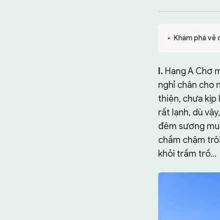
TƯ LIỆU
CHUYÊN TRANG
Khám phá vẻ đ
I.
Hạng A Chơ mớ
nghỉ chân cho n
thiện, chưa kịp
rất lạnh, dù vậ
đêm sương muối
chầm chậm trôi
khỏi trầm trồ…