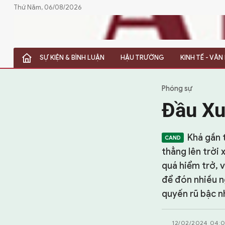
Thứ Năm, 06/08/2026
SỰ KIỆN & BÌNH LUẬN
HẬU TRƯỜNG
KINH TẾ - VĂ
SỰ KIỆN & BÌNH LUẬN
HẬU TRƯỜNG
Phóng sự
Đầu Xu
KINH TẾ - VĂN HÓA - THỂ THAO
HỒ SƠ MẬT
Khá gần 
thẳng lên trời 
PHÓNG SỰ
quá hiểm trở, 
để đón nhiều n
HỒ SƠ INTERPOL
quyến rũ bậc n
VỤ ÁN NỔI TIẾNG
12/02/2024 04: