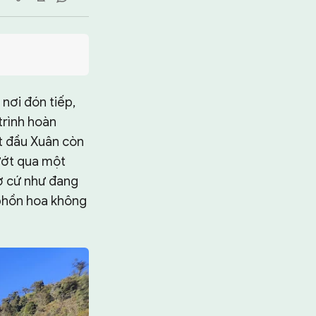
nơi đón tiếp,
trình hoàn
ết đầu Xuân còn
 ướt qua một
ơ cứ như đang
 phồn hoa không