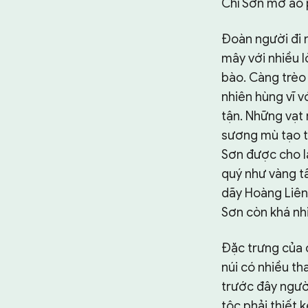
Chỉ Sơn mờ ảo p
Đoàn người đi 
mây với nhiều 
bào. Càng trèo 
nhiên hùng vĩ v
tận. Những vạt 
sương mù tạo t
Sơn được cho là
quý như vàng tâ
dãy Hoàng Liên 
Sơn còn khá nh
Đặc trưng của c
núi có nhiều th
trước đây người
tộc phải thiết 