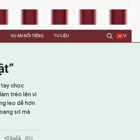
0
L
VỤ ÁN NỔI TIẾNG
TƯ LIỆU
VI
ật”
 tay chọc
dám trèo lên vì
ờng leo dễ hơn
 hoang sơ mà
0