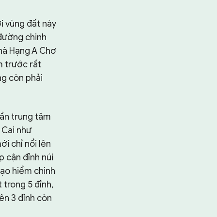
i vùng đất này
 đường chinh
nhà Hạng A Chơ
m trước rất
ng còn phải
gần trung tâm
o Cai như
i chỉ nổi lên
p cận đỉnh núi
mạo hiểm chinh
 trong 5 đỉnh,
ên 3 đỉnh còn