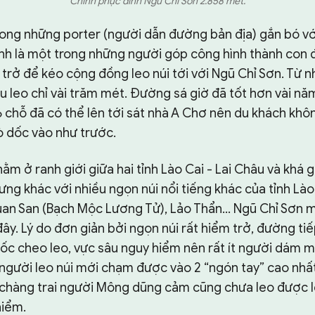
Chinh phục đỉnh Ngũ Chỉ Sơn 2.858 mét.
rong những porter (người dẫn đường bản địa) gắn bó vớ
 Anh là một trong những người góp công hình thành con
 trở để kéo cộng đồng leo núi tới với Ngũ Chỉ Sơn. Từ 
u leo chỉ vài trăm mét. Đường sá giờ đã tốt hơn vài nă
6 chỗ đã có thể lên tới sát nhà A Chơ nên du khách khô
ò dốc vào như trước.
nằm ở ranh giới giữa hai tỉnh Lào Cai - Lai Châu và khá 
hưng khác với nhiều ngọn núi nổi tiếng khác của tỉnh Là
uan San (Bạch Mộc Lương Tử), Lảo Thẩn… Ngũ Chỉ Sơn mớ
 đây. Lý do đơn giản bởi ngọn núi rất hiểm trở, đường tiế
dốc cheo leo, vực sâu nguy hiểm nên rất ít người dám 
người leo núi mới chạm được vào 2 “ngón tay” cao nhất
chàng trai người Mông dũng cảm cũng chưa leo được l
hiểm.