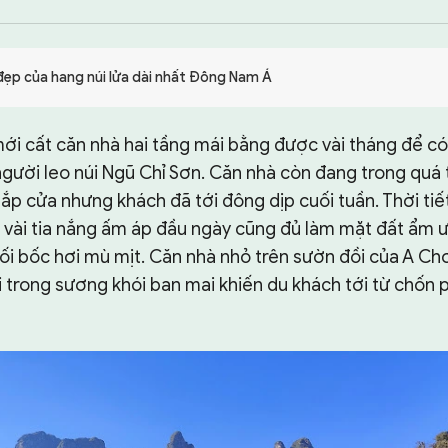
ẹp của hang núi lửa dài nhất Đông Nam Á
i cất căn nhà hai tầng mái bằng được vài tháng để có 
gười leo núi Ngũ Chỉ Sơn. Căn nhà còn đang trong quá 
 lắp cửa nhưng khách đã tới đông dịp cuối tuần. Thời ti
y, vài tia nắng ấm áp đầu ngày cũng đủ làm mặt đất ẩm
 bốc hơi mù mịt. Căn nhà nhỏ trên sườn đồi của A Ch
 trong sương khói ban mai khiến du khách tới từ chốn