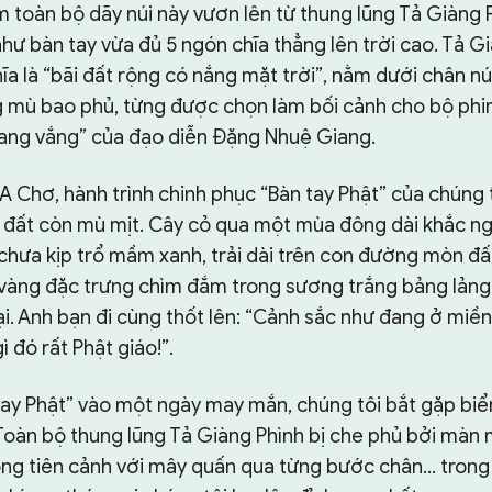
 toàn bộ dãy núi này vươn lên từ thung lũng Tả Giàng P
hư bàn tay vừa đủ 5 ngón chĩa thẳng lên trời cao. Tả G
a là “bãi đất rộng có nắng mặt trời”, nằm dưới chân nú
mù bao phủ, từng được chọn làm bối cảnh cho bộ phim
ang vắng” của đạo diễn Ðặng Nhuệ Giang.
A Chơ, hành trình chinh phục “Bàn tay Phật” của chúng t
ời đất còn mù mịt. Cây cỏ qua một mùa đông dài khắc ng
chưa kịp trổ mầm xanh, trải dài trên con đường mòn đấ
àng đặc trưng chìm đắm trong sương trắng bảng lảng 
ại. Anh bạn đi cùng thốt lên: “Cảnh sắc như đang ở miền
ì đó rất Phật giáo!”.
tay Phật” vào một ngày may mắn, chúng tôi bắt gặp biể
 Toàn bộ thung lũng Tả Giàng Phình bị che phủ bởi màn 
ong tiên cảnh với mây quấn qua từng bước chân… trong 