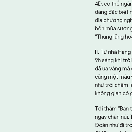
4D, có thể ngắm
dáng đặc biệt n
địa phương nghĩ
bốn mùa sương 
“Thung lũng ho
II.
Từ nhà Hạng 
9h sáng khi tr
đã úa vàng mà 
cũng một màu v
như trôi chậm l
không gian có g
Tới thăm “Bàn 
ngay chân núi.
Đoàn như đi tr