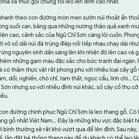
hía xa thúc gọi chúng tôi leo lên đỉnh cao nhất.
nhanh theo con đường mòn men sườn núi thoắt ẩn thoắ
lòng suối cạn, băng qua những nương thảo quả xanh m
lên cao, cảnh sắc của Ngũ Chỉ Sơn càng lôi cuốn. Phon
ới vô số dải núi đá trùng điệp nối tiếp nhau chạy dài nh
rừng nguyên sinh dần sáng lên khi nhiệt độ lên cao và gi
hêm những gam màu đặc sắc cho bức tranh đại ngàn. 
 có thảm thực vật rất phong phú với nhiều loại cây gỗ 
m, dổi, nghiến, chò chỉ, tam thất, ngọc cẩu, linh chi… 
Sơn nhưng so với nhiều đỉnh núi khác, số cây cổ thụ cỡ
iều.
on đường chinh phục Ngũ Chỉ Sơn là leo thang gỗ. Có l
ang gỗ nhất Việt Nam... Đây là những khu vực đặc biệt 
 bình thường sẽ rất khó vượt qua để lên đỉnh. Sau này
kế, lắp đặt hệ thống thang này để du khách có thể leo lê