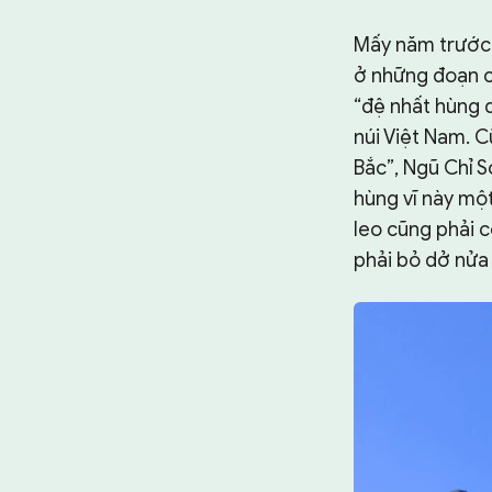
Mấy năm trước,
ở những đoạn c
“đệ nhất hùng 
núi Việt Nam. 
Bắc”, Ngũ Chỉ S
hùng vĩ này một
leo cũng phải c
phải bỏ dở nửa