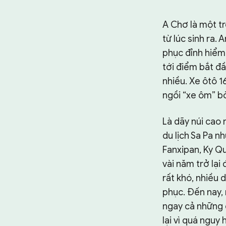
A Chơ là một t
từ lúc sinh ra.
phục đỉnh hiểm
tới điểm bắt đầ
nhiều. Xe ôtô 1
ngồi “xe ôm” b
Là dãy núi cao 
du lịch Sa Pa n
Fanxipan, Ky Q
vài năm trở lại
rất khó, nhiều 
phục. Đến nay, 
ngay cả những 
lại vì quá nguy 