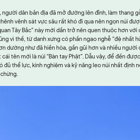
 người dân bản địa đã mở đường lên đỉnh, làm thang gỗ,
hênh vênh sát vực sâu rất khó đi qua nên ngọn núi đư
quan Tây Bắc” này mới dần trở nên quen thuộc hơn với
Cũng vì thế, từ danh xưng có phần ngạo nghễ “đệ nhất 
ơn dường như đã hiền hòa, gần gũi hơn và nhiều người đ
 cái tên mới là núi “Bàn tay Phật”. Dẫu vậy, để đến được
ó đủ thể lực, kinh nghiệm và kỹ năng leo núi nhất định
 chừng.