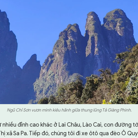
Ngũ Chỉ Sơn vươn mình kiêu hãnh giữa thung lũng Tả Giàng Phình.
 nhiều đỉnh cao khác ở Lai Châu, Lào Cai, con đường tớ
hị xã Sa Pa. Tiếp đó, chúng tôi đi xe ôtô qua đèo Ô Quy