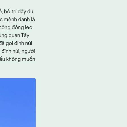
 bố trí dây đu
ợc mệnh danh là
 cộng đồng leo
hùng quan Tây
ã gọi đỉnh núi
 đỉnh núi, người
 nếu không muốn
Tìm kiếm