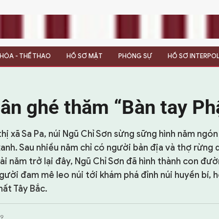
N HÓA - THỂ THAO
HỒ SƠ MẬT
PHÓNG SỰ
HỒ SƠ INTERPO
ân ghé thăm “Bàn tay Ph
thị xã Sa Pa, núi Ngũ Chỉ Sơn sừng sững hình năm ngón
xanh. Sau nhiều năm chỉ có người bản địa và thợ rừng 
vài năm trở lại đây, Ngũ Chỉ Sơn đã hình thành con đư
gười đam mê leo núi tới khám phá đỉnh núi huyền bí,
hất Tây Bắc.
09