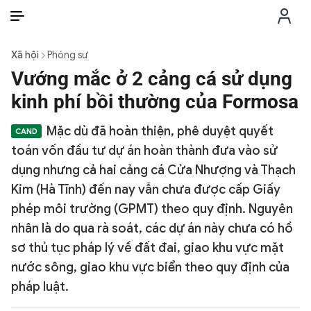
VI
VI
EN
Xã hội
Phóng sự
THỜI SỰ
Vướng mắc ở 2 cảng cá sử dụng
kinh phí bồi thường của Formosa
CHỐNG DIỄN BIẾN HÒA BÌNH
Mặc dù đã hoàn thiện, phê duyệt quyết
toán vốn đầu tư dự án hoàn thành đưa vào sử
CÔNG AN TRONG LÒNG DÂN
dụng nhưng cả hai cảng cá Cửa Nhượng và Thạch
Kim (Hà Tĩnh) đến nay vẫn chưa được cấp Giấy
XÃ HỘI
phép môi trường (GPMT) theo quy định. Nguyên
nhân là do qua rà soát, các dự án này chưa có hồ
PHÁP LUẬT
sơ thủ tục pháp lý về đất đai, giao khu vực mặt
nước sông, giao khu vực biển theo quy định của
CÔNG NGHỆ
pháp luật.