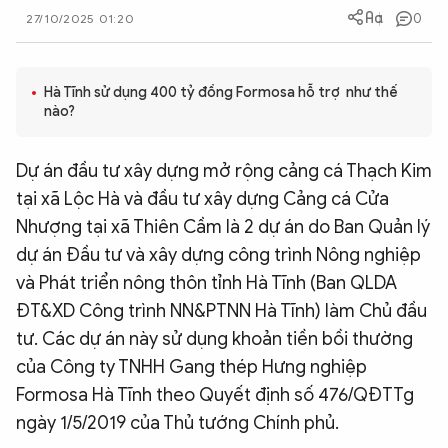
0
27/10/2025 01:20
QUỐC TẾ
VĂN HÓA - THỂ THAO
Hà Tĩnh sử dụng 400 tỷ đồng Formosa hỗ trợ như thế
nào?
BẠN ĐỌC & CAND
Dự án đầu tư xây dựng mở rộng cảng cá Thạch Kim
tại xã Lộc Hà và đầu tư xây dựng Cảng cá Cửa
ĐA PHƯƠNG TIỆN
Nhượng tại xã Thiên Cầm là 2 dự án do Ban Quản lý
eMagazine
Podcast
dự án Đầu tư và xây dựng công trình Nông nghiệp
và Phát triển nông thôn tỉnh Hà Tĩnh (Ban QLDA
Video
Ảnh
ĐT&XD Công trình NN&PTNN Hà Tĩnh) làm Chủ đầu
Infographic
tư. Các dự án này sử dụng khoản tiền bồi thường
Chuyên trang
An ninh thế giới
Văn nghệ Công an
của Công ty TNHH Gang thép Hưng nghiệp
Chuyên đề
Formosa Hà Tĩnh theo Quyết định số 476/QĐTTg
ngày 1/5/2019 của Thủ tướng Chính phủ.