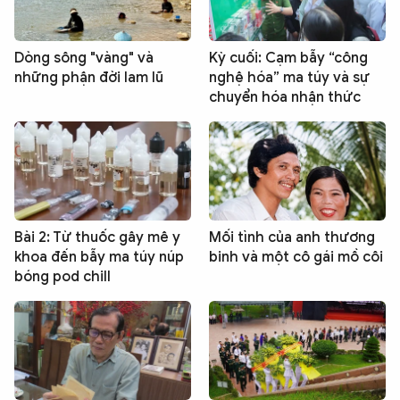
Dòng sông "vàng" và
Kỳ cuối: Cạm bẫy “công
những phận đời lam lũ
nghệ hóa” ma túy và sự
chuyển hóa nhận thức
Bài 2: Từ thuốc gây mê y
Mối tình của anh thương
khoa đến bẫy ma túy núp
binh và một cô gái mồ côi
bóng pod chill