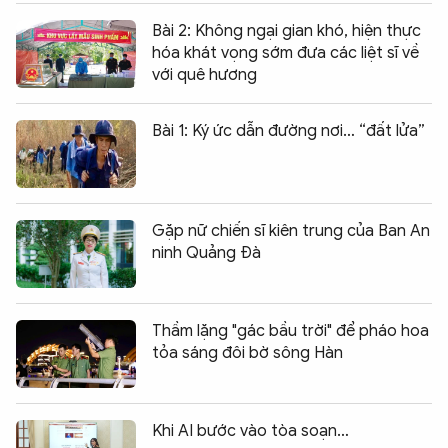
Bài 2: Không ngại gian khó, hiện thực
hóa khát vọng sớm đưa các liệt sĩ về
với quê hương
Bài 1: Ký ức dẫn đường nơi… “đất lửa”
Gặp nữ chiến sĩ kiên trung của Ban An
ninh Quảng Đà
Thầm lặng "gác bầu trời" để pháo hoa
tỏa sáng đôi bờ sông Hàn
Khi AI bước vào tòa soạn…