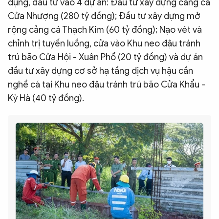
dụng, đầu tư vào 4 dự án: Đầu tư xây dựng cảng cá
Cửa Nhượng (280 tỷ đồng); Đầu tư xây dựng mở
rộng cảng cá Thạch Kim (60 tỷ đồng); Nạo vét và
chỉnh trị tuyến luồng, cửa vào Khu neo đậu tránh
trú bão Cửa Hội - Xuân Phổ (20 tỷ đồng) và dự án
đầu tư xây dựng cơ sở hạ tầng dịch vụ hậu cần
nghề cá tại Khu neo đậu tránh trú bão Cửa Khẩu -
Kỳ Hà (40 tỷ đồng).