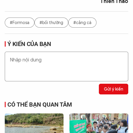
Thiên Thảo
#Formosa
#bồi thường
#cảng cá
Ý KIẾN CỦA BẠN
Gửi ý kiến
CÓ THỂ BẠN QUAN TÂM