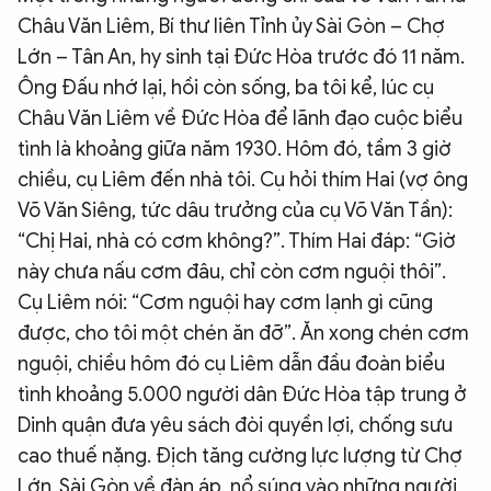
Châu Văn Liêm, Bí thư liên Tỉnh ủy Sài Gòn – Chợ
Lớn – Tân An, hy sinh tại Đức Hòa trước đó 11 năm.
Ông Đấu nhớ lại, hồi còn sống, ba tôi kể, lúc cụ
Châu Văn Liêm về Đức Hòa để lãnh đạo cuộc biểu
tình là khoảng giữa năm 1930. Hôm đó, tầm 3 giờ
chiều, cụ Liêm đến nhà tôi. Cụ hỏi thím Hai (vợ ông
Võ Văn Siêng, tức dâu trưởng của cụ Võ Văn Tần):
“Chị Hai, nhà có cơm không?”. Thím Hai đáp: “Giờ
này chưa nấu cơm đâu, chỉ còn cơm nguội thôi”.
Cụ Liêm nói: “Cơm nguội hay cơm lạnh gì cũng
được, cho tôi một chén ăn đỡ”. Ăn xong chén cơm
nguội, chiều hôm đó cụ Liêm dẫn đầu đoàn biểu
tình khoảng 5.000 người dân Đức Hòa tập trung ở
Dinh quận đưa yêu sách đòi quyền lợi, chống sưu
cao thuế nặng. Địch tăng cường lực lượng từ Chợ
Lớn, Sài Gòn về đàn áp, nổ súng vào những người