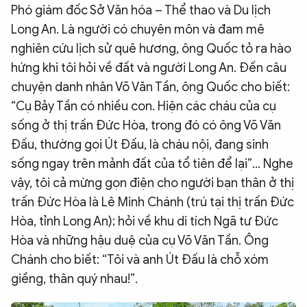
Phó giám đốc Sở Văn hóa – Thể thao và Du lịch
Long An. Là người có chuyên môn và đam mê
nghiên cứu lịch sử quê hương, ông Quốc tỏ ra hào
hứng khi tôi hỏi về đất và người Long An. Đến câu
chuyện danh nhân Võ Văn Tần, ông Quốc cho biết:
“Cụ Bảy Tần có nhiều con. Hiện các cháu của cụ
sống ở thị trấn Đức Hòa, trong đó có ông Võ Văn
Đấu, thường gọi Út Đấu, là cháu nội, đang sinh
sống ngay trên mảnh đất của tổ tiên để lại”… Nghe
vậy, tôi cả mừng gọn điện cho người bạn thân ở thị
trấn Đức Hòa là Lê Minh Chánh (trú tại thị trấn Đức
Hòa, tỉnh Long An); hỏi về khu di tích Ngã tư Đức
Hòa và những hậu duệ của cụ Võ Văn Tần. Ông
Chánh cho biết: “Tôi và anh Út Đấu là chỗ xóm
giềng, thân quý nhau!”.