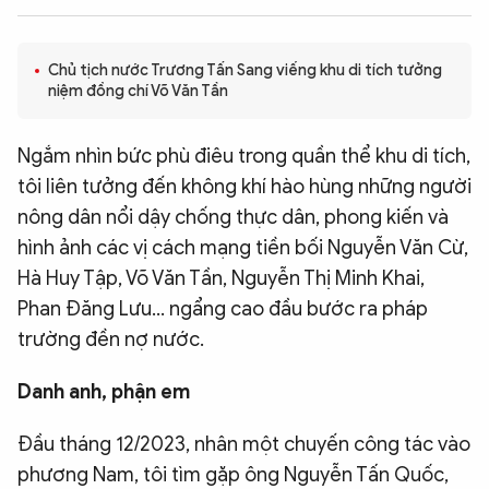
QUỐC TẾ
Chủ tịch nước Trương Tấn Sang viếng khu di tích tưởng
niệm đồng chí Võ Văn Tần
VĂN HÓA - THỂ THAO
Ngắm nhìn bức phù điêu trong quần thể khu di tích,
BẠN ĐỌC & CAND
tôi liên tưởng đến không khí hào hùng những người
nông dân nổi dậy chống thực dân, phong kiến và
ĐA PHƯƠNG TIỆN
hình ảnh các vị cách mạng tiền bối Nguyễn Văn Cừ,
eMagazine
Podcast
Hà Huy Tập, Võ Văn Tần, Nguyễn Thị Minh Khai,
Phan Đăng Lưu… ngẩng cao đầu bước ra pháp
Video
Ảnh
trường đền nợ nước.
Infographic
Danh anh, phận em
Chuyên trang
An ninh thế giới
Văn nghệ Công an
Chuyên đề
Đầu tháng 12/2023, nhân một chuyến công tác vào
phương Nam, tôi tìm gặp ông Nguyễn Tấn Quốc,