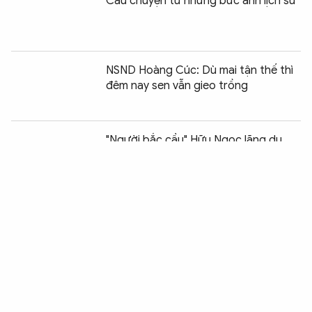
Câu chuyện từ những bức ảnh lịch sử
NSND Hoàng Cúc: Dù mai tận thế thì
đêm nay sen vẫn gieo trồng
Chia sẻ:
2
"Người bắc cầu" Hữu Ngọc lãng du
trong văn hóa Việt
Cựu chiến binh Mỹ Chuck Searcy: "Tôi
tự hào vì được người Việt Nam đón
nhận"
Tiễn biệt nhà khảo cổ học khả kính