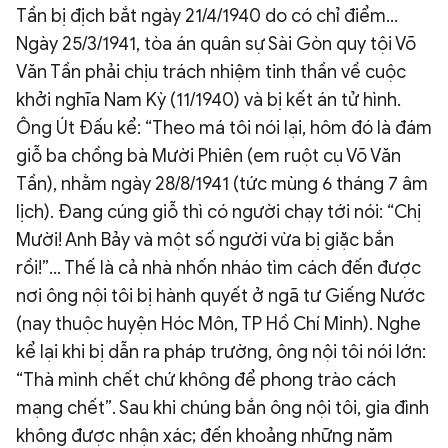
Tần bị địch bắt ngày 21/4/1940 do có chỉ điểm...
Ngày 25/3/1941, tòa án quân sự Sài Gòn quy tội Võ
Văn Tần phải chịu trách nhiệm tinh thần về cuộc
khởi nghĩa Nam Kỳ (11/1940) và bị kết án tử hình.
Ông Út Đấu kể: “Theo má tôi nói lại, hôm đó là đám
giỗ ba chồng bà Mười Phiên (em ruột cụ Võ Văn
Tần), nhằm ngày 28/8/1941 (tức mùng 6 tháng 7 âm
lịch). Đang cúng giỗ thì có người chạy tới nói: “Chị
Mười! Anh Bảy và một số người vừa bị giặc bắn
rồi!”… Thế là cả nhà nhốn nháo tìm cách đến được
nơi ông nội tôi bị hành quyết ở ngã tư Giếng Nước
(nay thuộc huyện Hóc Môn, TP Hồ Chí Minh). Nghe
kể lại khi bị dẫn ra pháp trường, ông nội tôi nói lớn:
“Thà mình chết chứ không để phong trào cách
mạng chết”. Sau khi chúng bắn ông nội tôi, gia đình
không được nhận xác; đến khoảng những năm