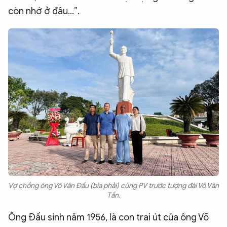
còn nhớ ở đâu…”.
Vợ chồng ông Võ Văn Đấu (bìa phải) cùng PV trước tượng đài Võ Văn
Tần.
Ông Đấu sinh năm 1956, là con trai út của ông Võ