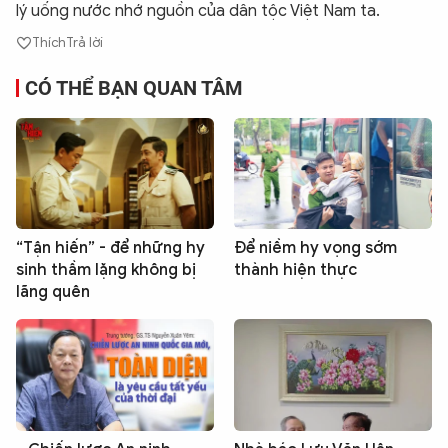
lý uống nước nhớ nguồn của dân tộc Việt Nam ta.
Thích
Trả lời
CÓ THỂ BẠN QUAN TÂM
“Tận hiến” - để những hy
Để niềm hy vọng sớm
sinh thầm lặng không bị
thành hiện thực
lãng quên