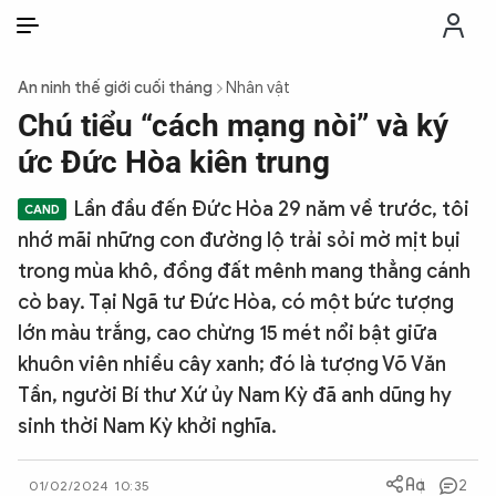
VI
VI
EN
An ninh thế giới cuối tháng
Nhân vật
THỜI SỰ
Chú tiểu “cách mạng nòi” và ký
ức Đức Hòa kiên trung
CHỐNG DIỄN BIẾN HÒA BÌNH
Lần đầu đến Đức Hòa 29 năm về trước, tôi
nhớ mãi những con đường lộ trải sỏi mờ mịt bụi
CÔNG AN TRONG LÒNG DÂN
trong mùa khô, đồng đất mênh mang thẳng cánh
cò bay. Tại Ngã tư Đức Hòa, có một bức tượng
XÃ HỘI
lớn màu trắng, cao chừng 15 mét nổi bật giữa
khuôn viên nhiều cây xanh; đó là tượng Võ Văn
PHÁP LUẬT
Tần, người Bí thư Xứ ủy Nam Kỳ đã anh dũng hy
sinh thời Nam Kỳ khởi nghĩa.
CÔNG NGHỆ
2
01/02/2024 10:35