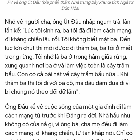
PV và ông Út Đấu (bìa phải) thăm Nhà trưng bày khu di tích Ngã tư
Đức Hòa.
Nhớ về người cha, ông Út Đấu nhấp ngụm trà, lần
lần kể: “Lúc tôi sinh ra, ba tôi đã đi làm cách mạng,
đi kháng chiến lâu rồi. Tôi không biết mặt ba. Đến
lúc lớn chút thì mới được đi thăm ba, ba tôi ở miết
trong rừng. Tôi nhớ là ba ở trong hầm giữa rừng,
xung quanh nơi ba ở và làm việc toàn là cây trâm
bầu. Còn có cả bài hát về cây trầm bầu nữa… Khi
thăm ba thì tôi đi với bà cô, má đâu dám đưa đi vì
bị chúng nó theo dõi dữ lắm”.
Ông Đấu kể về cuộc sống của một gia đình đi làm
cách mạng từ trước khi Đảng ra đời. Nhà hầu như
không có của nả gì, vì ông bà, cha mẹ đều đi làm
cách mạng, đi kháng chiến, tứ tán khắp nơi. Chỉ có