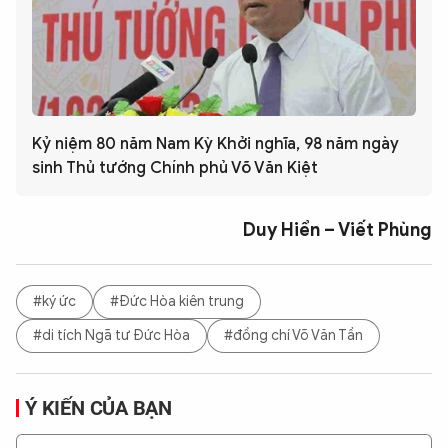
Kỷ niệm 80 năm Nam Kỳ Khởi nghĩa, 98 năm ngày
sinh Thủ tướng Chính phủ Võ Văn Kiệt
Duy Hiển – Viết Phùng
#ký ức
#Đức Hòa kiên trung
#di tích Ngã tư Đức Hòa
#đồng chí Võ Văn Tần
Ý KIẾN CỦA BẠN