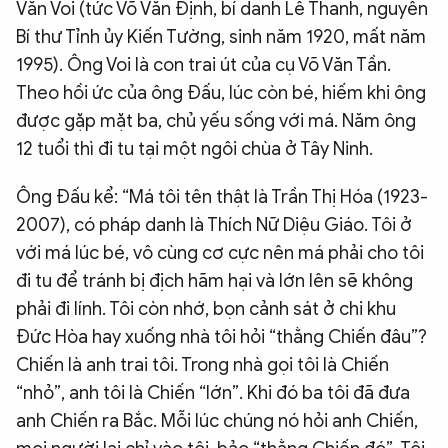
Văn Voi (tức Võ Văn Định, bí danh Lê Thanh, nguyên
Bí thư Tỉnh ủy Kiến Tường, sinh năm 1920, mất năm
1995). Ông Voi là con trai út của cụ Võ Văn Tần.
Theo hồi ức của ông Đấu, lúc còn bé, hiếm khi ông
được gặp mặt ba, chủ yếu sống với má. Năm ông
12 tuổi thì đi tu tại một ngôi chùa ở Tây Ninh.
Ông Đấu kể: “Má tôi tên thật là Trần Thị Hóa (1923-
2007), có pháp danh là Thích Nữ Diệu Giáo. Tôi ở
với má lúc bé, vô cùng cơ cực nên má phải cho tôi
đi tu để tránh bị địch hãm hại và lớn lên sẽ không
phải đi lính. Tôi còn nhớ, bọn cảnh sát ở chi khu
Đức Hòa hay xuống nhà tôi hỏi “thằng Chiến đâu”?
Chiến là anh trai tôi. Trong nhà gọi tôi là Chiến
“nhỏ”, anh tôi là Chiến “lớn”. Khi đó ba tôi đã đưa
anh Chiến ra Bắc. Mỗi lúc chúng nó hỏi anh Chiến,