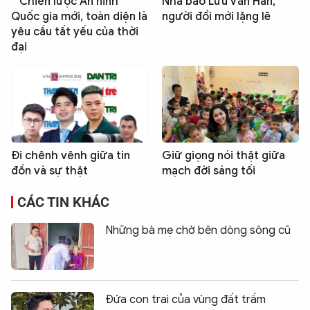
Chiến lược An ninh
Nhà báo Lưu Văn Hân,
Quốc gia mới, toàn diện là
người đổi mới lặng lẽ
yêu cầu tất yếu của thời
đại
Đi chênh vênh giữa tin
Giữ giọng nói thật giữa
đồn và sự thật
mạch đời sáng tối
CÁC TIN KHÁC
Những bà mẹ chờ bên dòng sông cũ
Đứa con trai của vùng đất trầm