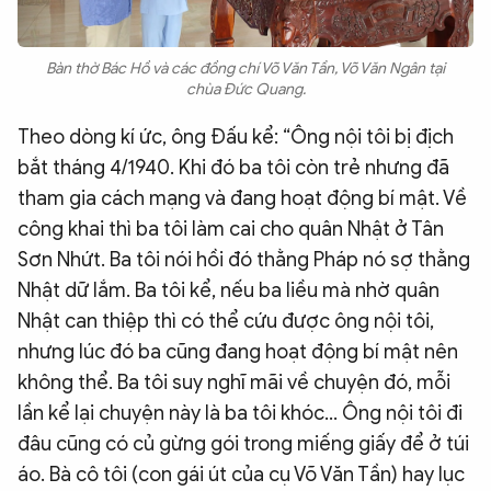
Bàn thờ Bác Hồ và các đồng chí Võ Văn Tần, Võ Văn Ngân tại
chùa Đức Quang.
Theo dòng kí ức, ông Đấu kể: “Ông nội tôi bị địch
bắt tháng 4/1940. Khi đó ba tôi còn trẻ nhưng đã
tham gia cách mạng và đang hoạt động bí mật. Về
công khai thì ba tôi làm cai cho quân Nhật ở Tân
Sơn Nhứt. Ba tôi nói hồi đó thằng Pháp nó sợ thằng
Nhật dữ lắm. Ba tôi kể, nếu ba liều mà nhờ quân
Nhật can thiệp thì có thể cứu được ông nội tôi,
nhưng lúc đó ba cũng đang hoạt động bí mật nên
không thể. Ba tôi suy nghĩ mãi về chuyện đó, mỗi
lần kể lại chuyện này là ba tôi khóc… Ông nội tôi đi
đâu cũng có củ gừng gói trong miếng giấy để ở túi
áo. Bà cô tôi (con gái út của cụ Võ Văn Tần) hay lục