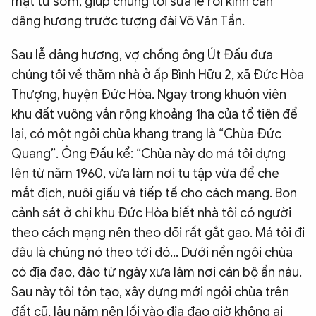
mặt từ sớm, giúp chúng tôi sửa lễ rồi kính cẩn
dâng hương trước tượng đài Võ Văn Tần.
Sau lễ dâng hương, vợ chồng ông Út Đấu đưa
chúng tôi về thăm nhà ở ấp Bình Hữu 2, xã Đức Hòa
Thượng, huyện Đức Hòa. Ngay trong khuôn viên
khu đất vuông vắn rộng khoảng 1ha của tổ tiên để
lại, có một ngôi chùa khang trang là “Chùa Đức
Quang”. Ông Đấu kể: “Chùa này do má tôi dựng
lên từ năm 1960, vừa làm nơi tu tập vừa để che
mắt địch, nuôi giấu và tiếp tế cho cách mạng. Bọn
cảnh sát ở chi khu Đức Hòa biết nhà tôi có người
theo cách mạng nên theo dõi rất gắt gao. Má tôi đi
đâu là chúng nó theo tới đó… Dưới nền ngôi chùa
có địa đạo, đào từ ngày xưa làm nơi cán bộ ẩn náu.
Sau này tôi tôn tạo, xây dựng mới ngôi chùa trên
đất cũ, lâu năm nên lối vào địa đạo giờ không ai