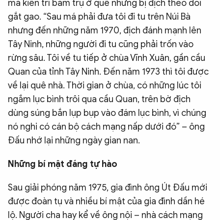
má kiên trì bám trụ ở quê nhưng bị địch theo dõi
gắt gao. “Sau má phải đưa tôi đi tu trên Núi Bà
nhưng đến những năm 1970, địch đánh mạnh lên
Tây Ninh, những người đi tu cũng phải trốn vào
rừng sâu. Tôi về tu tiếp ở chùa Vĩnh Xuân, gần cầu
Quan của tỉnh Tây Ninh. Đến năm 1973 thì tôi được
về lại quê nhà. Thời gian ở chùa, có những lúc tôi
ngắm lục bình trôi qua cầu Quan, trên bờ địch
dùng súng bắn lụp bụp vào đám lục bình, vì chúng
nó nghi có cán bộ cách mạng nấp dưới đó” – ông
Đấu nhớ lại những ngày gian nan.
Những bí mật đáng tự hào
Sau giải phóng năm 1975, gia đình ông Út Đấu mới
được đoàn tụ và nhiều bí mật của gia đình dần hé
lộ. Người cha hay kể về ông nội – nhà cách mạng