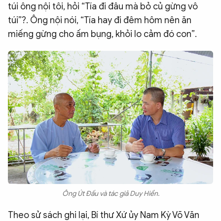
túi ông nội tôi, hỏi “Tía đi đâu mà bỏ củ gừng vô
túi”?. Ông nội nói, “Tía hay đi đêm hôm nên ăn
miếng gừng cho ấm bụng, khỏi lo cảm đó con”.
Ông Út Đấu và tác giả Duy Hiển.
Theo sử sách ghi lại, Bí thư Xứ ủy Nam Kỳ Võ Văn