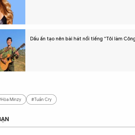
Dấu ấn tạo nên bài hát nổi tiếng “Tôi làm Côn
#Hòa Minzy
#Tuấn Cry
BẠN