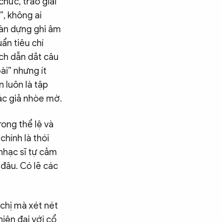
chức, trao giải
”, không ai
dàn dựng ghi âm
ẩn tiêu chí
ách dẫn dắt câu
ài” nhưng ít
n luôn là tập
ác giả nhòe mờ.
ong thể lệ và
chính là thói
nhạc sĩ tự cảm
 đâu. Có lẽ các
 chị mà xét nét
Tìm kiếm
hiện đại với cổ