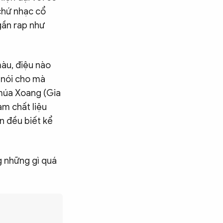
chứ nhạc cổ
 gần rap như
màu, điệu nào
 nói cho mà
 múa Xoang (Gia
àm chất liệu
n đều biết kể
g những gì quá