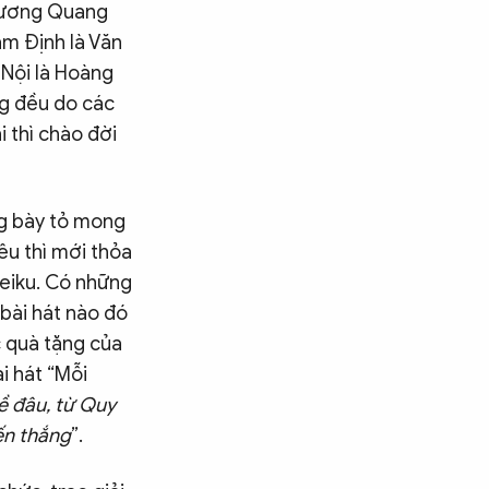
Trương Quang
am Định là Văn
 Nội là Hoàng
ng đều do các
i thì chào đời
ng bày tỏ mong
u thì mới thỏa
leiku. Có những
bài hát nào đó
c quà tặng của
i hát “Mỗi
ề đâu, từ Quy
ến thắng
”.