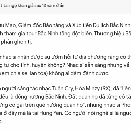
t tái ngộ khán giả sau 13 năm ở ẩn
 Mạo, Giám đốc Bảo tàng và Xúc tiến Du lịch Bắc Ninh,
h tham gia tour Bắc Ninh tăng đột biến. Thương hiệu B
 phần ghen tị.
 nhạc sĩ nhận được sự ướm hỏi từ địa phương rằng có t
tự cho tỉnh, huyện không? Nhạc sĩ sẵn sàng nhưng về đ
xem chia sẻ, lan tỏa) không ai dám đánh cược.
 người sáng tác nhạc Tuấn Cry, Hòa Minzy (9X), đã “liê
 đều là đồng hương Bắc Ninh. Đất quan họ đã từng có 
ững cô gái trên quê hương quan họ”, nhưng nhạc sĩ P
a ở đây mà là tại Hưng Yên. Có người nói nghệ sĩ là ngư
c.