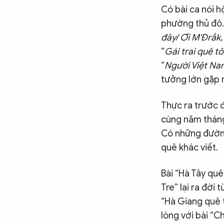
Chuyên trang
An ninh thế giới
Văn nghệ Công an
Có bài ca nói h
Chuyên đề
phường thủ đô.
đây/ Ơi M'Đrắk,
“
Gái trai quê t
“
Người Việt Na
tưởng lớn gặp 
Thực ra trước đ
cùng năm tháng
Có những đường
quê khác viết.
Bài “Hà Tây quê
Tre” lại ra đời
“Hà Giang quê 
lòng với bài “