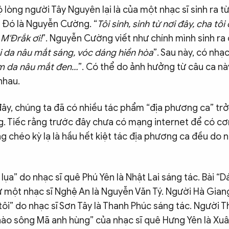
ộ lòng người Tây Nguyên lại là của một nhạc sĩ sinh ra t
 Đó là Nguyễn Cường. “
Tôi sinh, sinh từ nơi đây, cha tôi
 M'Đrắk ơi!
”. Nguyễn Cường viết như chính mình sinh ra
ôi da nâu mắt sáng, vóc dáng hiền hòa
”. Sau này, có nhạc 
m da nâu mắt đen…
”. Có thể do ảnh hưởng từ câu ca nà
nhau.
ây, chúng ta đã có nhiều tác phẩm “địa phương ca” trở 
. Tiếc rằng trước đây chưa có mạng internet để có cơn
 chéo kỳ lạ là hầu hết kiệt tác địa phương ca đều do n
 lụa” do nhạc sĩ quê Phú Yên là Nhật Lai sáng tác. Bài 
 từ một nhạc sĩ Nghệ An là Nguyễn Văn Tý. Người Hà Gia
tôi” do nhạc sĩ Sơn Tây là Thanh Phúc sáng tác. Người 
Chào sông Mã anh hùng” của nhạc sĩ quê Hưng Yên là Xu