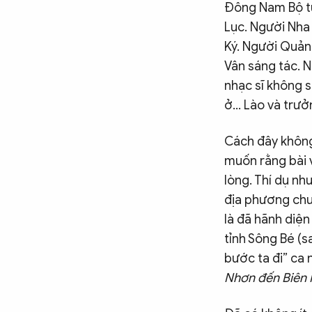
Đông Nam Bộ tự
Lục. Người Nha 
Ký. Người Quảng
Vân sáng tác. 
nhạc sĩ không s
ở… Lào và trưởn
Cách đây không
muốn rằng bài 
lòng. Thí dụ nh
địa phương chư
là đã hãnh diện
tỉnh Sông Bé (s
bước ta đi” ca 
Nhơn đến Biên 