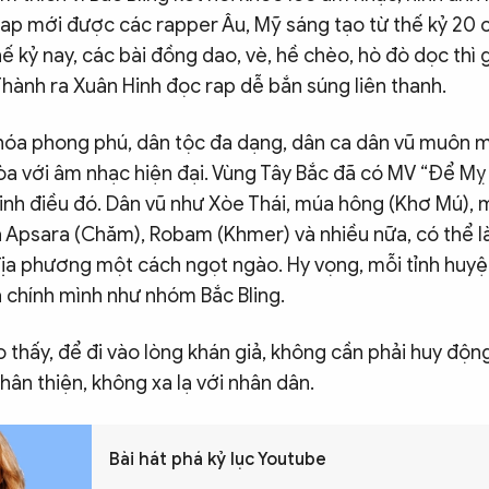
 rap mới được các rapper Âu, Mỹ sáng tạo từ thế kỷ 20 
thế kỷ nay, các bài đồng dao, vè, hề chèo, hò đò dọc thì
Thành ra Xuân Hinh đọc rap dễ bắn súng liên thanh.
n hóa phong phú, dân tộc đa dạng, dân ca dân vũ muôn 
òa với âm nhạc hiện đại. Vùng Tây Bắc đã có MV “Để Mỵ
nh điều đó. Dân vũ như Xòe Thái, múa hông (Khơ Mú),
a Apsara (Chăm), Robam (Khmer) và nhiều nữa, có thể l
ịa phương một cách ngọt ngào. Hy vọng, mỗi tỉnh huyệ
 chính mình như nhóm Bắc Bling.
thấy, để đi vào lòng khán giả, không cần phải huy độn
thân thiện, không xa lạ với nhân dân.
Bài hát phá kỷ lục Youtube