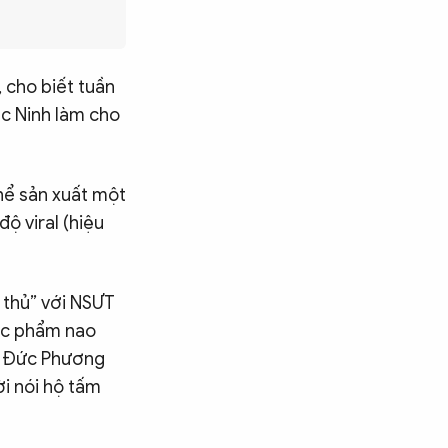
 cho biết tuần
ắc Ninh làm cho
hể sản xuất một
ộ viral (hiệu
n thủ” với NSƯT
tác phẩm nao
hó Đức Phương
ời nói hộ tấm