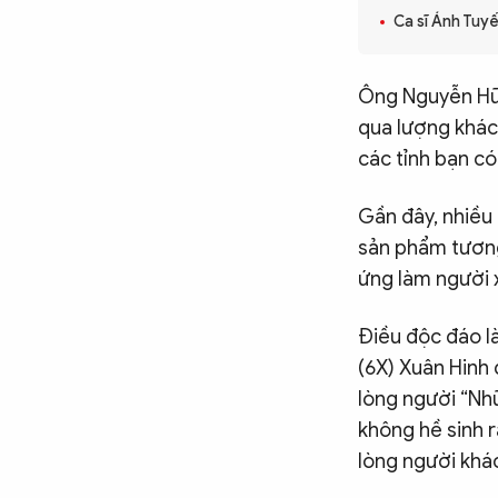
Ca sĩ Ánh Tuyế
CÔNG NGHỆ
Ông Nguyễn Hữu
QUỐC TẾ
qua lượng khác
các tỉnh bạn có
VĂN HÓA - THỂ THAO
Gần đây, nhiều
sản phẩm tương 
BẠN ĐỌC & CAND
ứng làm người 
Điều độc đáo là
ĐA PHƯƠNG TIỆN
(6X) Xuân Hinh
eMagazine
Podcast
lòng người “Nh
Video
Ảnh
không hề sinh r
lòng người khá
Infographic