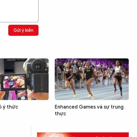
Gửi ý kiến
ó ý thức
Enhanced Games và sự trung
thực