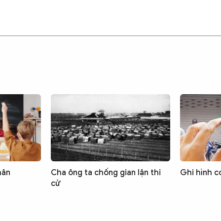
hân
Cha ông ta chống gian lận thi
Ghi hình c
cử