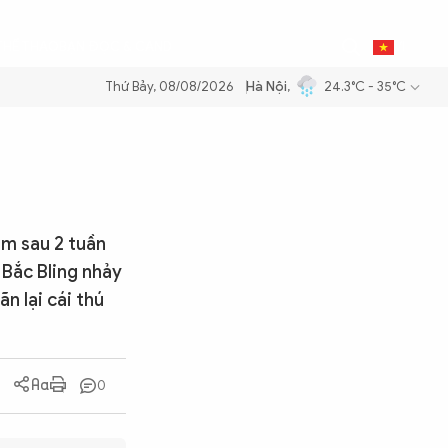
0
THỂ THAO
BẠN ĐỌC & CAND
VI
Thứ Bảy, 08/08/2026
Hà Nội
,
24.3°C - 35°C
m xăng dầu để đảm bảo an ninh năng lượng quốc gia
Thực hiện Nghị q
em sau 2 tuần
 Bắc Bling nhảy
n lại cái thú
0