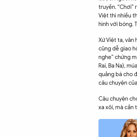
truyền. “Chơi”
Việt thì nhiều 
hình với bóng. 
Xứ Việt ta, vă
cũng dễ giao h
nghe” chứng mi
Rai, Ba Na), mú
quảng bá cho đ
câu chuyện của
Câu chuyện cho 
xa xôi, mà cần 