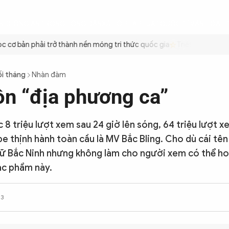
ÌNH
CÔNG AN TRONG LÒNG DÂN
XÃ HỘI
PHÁP LUẬT
QUỐC TẾ
VĂN HÓA - 
cơ bản phải trở thành nền móng tri thức quốc gia
Triệt để tiết kiệ
ối tháng
Nhàn đàm
ồn “địa phương ca”
c 8 triệu lượt xem sau 24 giờ lên sóng, 64 triệu lượt x
e thịnh hành toàn cầu là MV Bắc Bling. Cho dù cái tên
hữ Bắc Ninh nhưng không làm cho người xem có thể hoã
ác phẩm này.
03