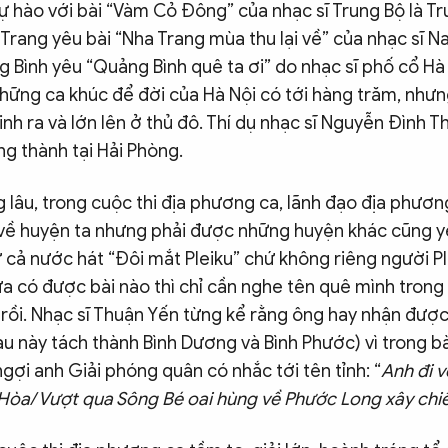
 hào với bài “Vàm Cỏ Đông” của nhạc sĩ Trung Bộ là 
Trang yêu bài “Nha Trang mùa thu lại về” của nhạc sĩ N
 Bình yêu “Quảng Bình quê ta ơi” do nhạc sĩ phố cổ Hà
Những ca khúc để đời của Hà Nội có tới hàng trăm, như
inh ra và lớn lên ở thủ đô. Thí dụ nhạc sĩ Nguyễn Đình Th
g thành tại Hải Phòng.
 lâu, trong cuộc thi địa phương ca, lãnh đạo địa phươ
về huyện ta nhưng phải được những huyện khác cũng yê
ư cả nước hát “Đôi mắt Pleiku” chứ không riêng người P
a có được bài nào thì chỉ cần nghe tên quê mình trong 
 rồi. Nhạc sĩ Thuận Yến từng kể rằng ông hay nhận đượ
au này tách thành Bình Dương và Bình Phước) vì trong bà
ngợi anh Giải phóng quân có nhắc tới tên tỉnh: “
Anh đi v
Hòa/ Vượt qua Sông Bé oai hùng về Phước Long xây chi