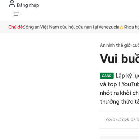
Đăng nhập
THỜI SỰ
CHỐNG DIỄN BIẾN HÒA B
VI
 quyền
Chủ đề:
Công an Việt Nam cứu hộ, cứu nạn tại Venezuela
Khoa học 
THỜI SỰ
An ninh thế giới cu
Vui bu
CHỐNG DIỄN BIẾN HÒA BÌNH
Lập kỷ lụ
CÔNG AN TRONG LÒNG DÂN
và top 1 YouTub
nhót ra khỏi c
thưởng thức t
XÃ HỘI
02/04/2025 03:
PHÁP LUẬT