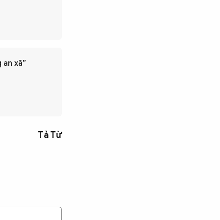
g an xã”
Tả Từ