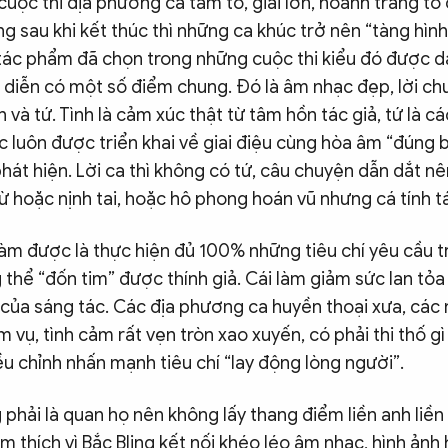
cuộc thi địa phương ca tầm to, giải lớn, hoành tráng tổ 
 sau khi kết thúc thì những ca khúc trở nên “tàng hình
tác phẩm đã chọn trong những cuộc thi kiểu đó được 
u diễn có một số điểm chung. Đó là âm nhạc đẹp, lời chu
h và tứ. Tình là cảm xúc thật từ tâm hồn tác giả, tứ là c
 luôn được triển khai về giai điệu cùng hòa âm “đúng b
 phát hiện. Lời ca thì không có tứ, câu chuyện dẫn dắt nê
ừ hoặc nịnh tai, hoặc hô phong hoán vũ nhưng cá tính t
àm được là thực hiện đủ 100% những tiêu chí yêu cầu tr
 thể “đốn tim” được thính giả. Cái làm giảm sức lan tỏa 
 của sáng tác. Các địa phương ca huyền thoại xưa, các 
m vụ, tình cảm rất vẹn tròn xao xuyến, có phải thi thố gì
ều chỉnh nhấn mạnh tiêu chí “lay động lòng người”.
 phải là quan họ nên không lấy thang điểm liền anh liền
 thích vì Bắc Bling kết nối khéo léo âm nhạc, hình ảnh 