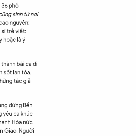
ừ 36 phố
 cũng sinh từ nơi
 cao nguyên:
sĩ trẻ viết:
y hoặc là ý
thành bài ca đi
 sốt lan tỏa.
hững tác giả
“Dáng đứng Bến
ng yêu ca khúc
Thanh Hóa nức
ân Giao. Người