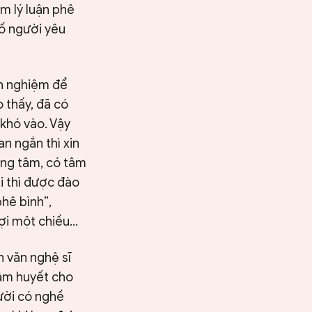
m lý luận phê
số người yêu
nh nghiệm để
 thấy, đã có
 khó vào. Vậy
n ngắn thì xin
tòng tâm, có tâm
i thì được đào
phê bình”,
gợi một chiều…
h văn nghệ sĩ
tâm huyết cho
gười có nghề