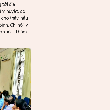
 tới địa
âm huyết, có
 cho thấy, hầu
nh. Chi hội lý
văn xuôi… Thậm