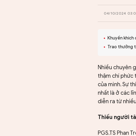
CHUYÊN TRANG
04/10/2024 03:
Khuyến khích c
Trao thưởng t
Nhiều chuyên gi
thậm chí phức t
của mình. Sự th
nhất là ở các l
diễn ra từ nhi
Thiếu người t
PGS.TS Phan Tr