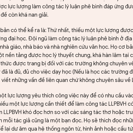
ợc lực lượng làm công tác lý luận phê bình đáp ứng đư
 đề còn khá nan giải.
bản có thể kể ra là: Thứ nhất, thiếu một lực lượng được
ng đại học. Đội ngũ làm công tác lý luận phê bình ở đị
 nhà giáo, nhà báo và nhà nghiên cứu văn học. Họ cơ b
ột nền tảng được học lý thuyết chung, khá hàn lâm tại 
ến thức được trang bị đối với các trường không chuyên về
y đã là đủ, đủ cho việc dạy học (Nếu là học các trường đ
 viết những vấn đề liên quan chứ không chuyên sâu về
một lực lượng yêu thích công việc này để có nhu cầu và
hiếu một lực lượng cần thiết để làm công tác LLPBVH c
m LLPBVH khó đọc hơn so với các sáng tác thơ hoặc tru
n mỗi tác giả cũng là một bạn đọc. Họ sẽ thích đọc những
ể lại dư âm qua hệ thống ngôn từ, hình ảnh hoặc cấu tứ