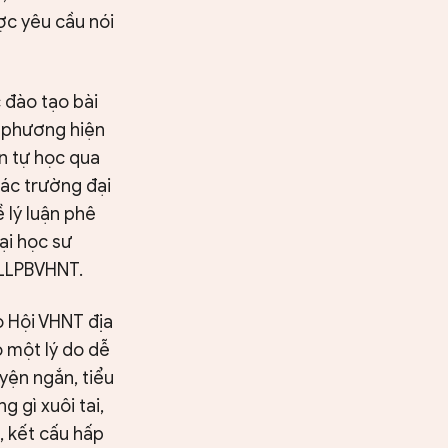
ợc yêu cầu nói
 đào tạo bài
a phương hiện
ản tự học qua
các trường đại
 lý luận phê
ại học sư
 LLPBVHNT.
o Hội VHNT địa
ó một lý do dễ
yện ngắn, tiểu
 gì xuôi tai,
, kết cấu hấp
Tìm kiếm