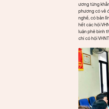
ương từng khẳn
phương có vẻ đ
nghề, có bản lĩ
hết các hội VHN
luận phê bình t
chí có hội VHNT 