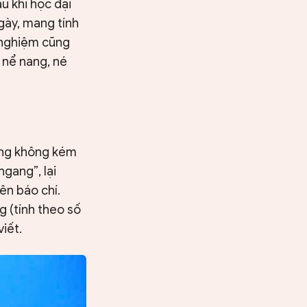
u khi học đại
gày, mang tính
h nghiệm cũng
ự nể nang, né
cũng không kém
gang”, lại
ên báo chí.
g (tính theo số
viết.