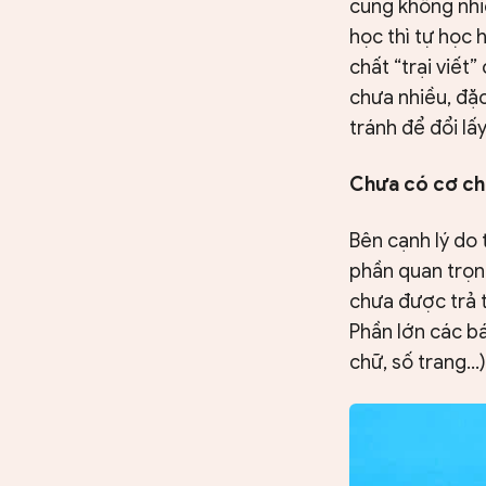
cũng không nhiề
học thì tự học
chất “trại viết
chưa nhiều, đặc
tránh để đổi l
Chưa có cơ chế
Bên cạnh lý do 
phần quan trọng
chưa được trả t
Phần lớn các bá
chữ, số trang…)