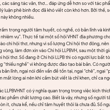
, các sáng tác văn, thơ… đáp ứng dễ hơn so với tác phẩ
lý luận phê bình đọc đã khó viết còn khó hơn. Bởi thế, 
 này không nhiều.
trầm trọng người tâm huyết, có nghề, có bản lĩnh và ki
nhiệm vụ”. Thực tế tại một số hội VHNT địa phương cho
ào chi hội thơ, nhưng vì số lượng Chi hội thơ đông, nên
 vòng, làm đơn xin vào Chi hội LLPBVH, sau một thời gia
 hội thơ. Số đang ở Chi hội LLPB thì có người lực bất 
g “thiếu nghề” vì không được đào tạo bài bản. Có ngườ
bản lĩnh, ngại nói đến vấn đề tồn tại, ngại “chê”, ngại “
mất lòng ai nên khi cầm bút viết là chỉ khen, chỉ ca n
c LLPBVHNT có ý nghĩa quan trọng trong việc kích thíc
tác phẩm chất lượng cao. Biết là vậy, nhưng số người 
òn ít, chưa kể, nếu chỉ tâm huyết thôi là chưa đủ. Số n