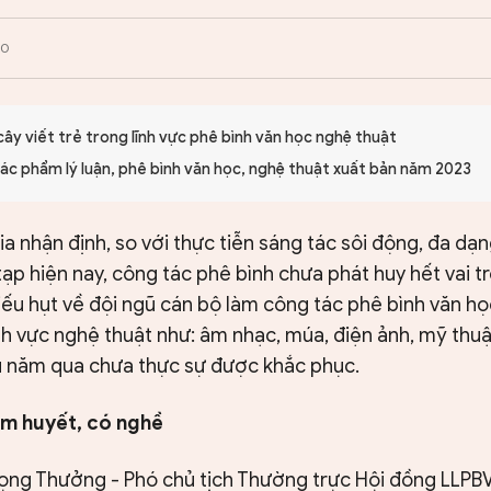
00
ây viết trẻ trong lĩnh vực phê bình văn học nghệ thuật
ác phẩm lý luận, phê bình văn học, nghệ thuật xuất bản năm 2023
a nhận định, so với thực tiễn sáng tác sôi động, đa dạ
ạp hiện nay, công tác phê bình chưa phát huy hết vai t
iếu hụt về đội ngũ cán bộ làm công tác phê bình văn họ
ĩnh vực nghệ thuật như: âm nhạc, múa, điện ảnh, mỹ thu
ều năm qua chưa thực sự được khắc phục.
âm huyết, có nghề
ọng Thưởng - Phó chủ tịch Thường trực Hội đồng LLP