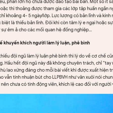
u, phần lớn họ chưa được đào tạo bài bản. Một số ít sa
 hoặc thi thoảng được tham gia các lớp tập huấn ngắn n
” chỉ khoảng 4- 5 ngày/lớp. Lực lượng có bản lĩnh và kin
 biệt là thiếu bản lĩnh. Đôi khi còn tâm lý e ngại hoặc s
ấy sự êm ả cho các mối quan hệ đồng nghiệp…
 khuyến khích người làm lý luận, phê bình
thiếu đội ngũ làm lý luận phê bình thì lý do về cơ chế 
. Hầu hết đội ngũ này đã không chuyên trách, chỉ “tay n
hù lao xứng đáng cho mỗi bài viết khi được xuất hiện tr
o vẫn tính nhuận bút cho LLPBVH như văn xuôi nói chun
 nên chưa có tính động viên, khích lệ cao đối với người 