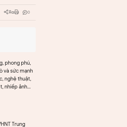
0
ng, phong phú,
rò và sức mạnh
c, nghệ thuật,
ật, nhiếp ảnh…
BVHNT Trung