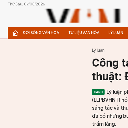
Thứ Sáu, 07/08/2026
ĐỜI SỐNG VĂN HÓA
TƯ LIỆU VĂN HÓA
LÝ LUẬN
ĐỜI SỐNG VĂN HÓA
TƯ LIỆU VĂN HÓA
Lý luận
Công t
LÝ LUẬN
thuật:
THƠ
TRUYỀN THỐNG
Lý luận p
(LLPBVHNT) nói
TRUYỆN
sáng tác và t
DIỄN ĐÀN
đã có những bư
trầm lắng.