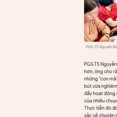
PGS. TS Nguyễn Đăn
PGS.TS Nguyễn 
hơn, ông cho r
những “con mắt
bút vừa nghiêm
đẩy hoạt động 
của nhiều chuyê
Thực tiễn đó đò
sắc về chuyên m