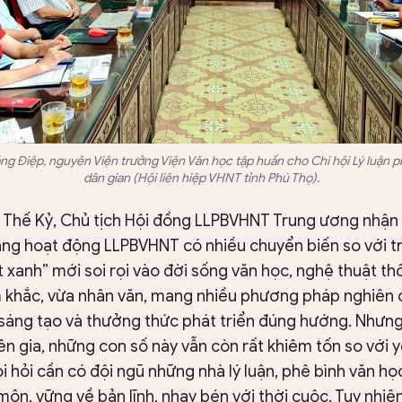
g Điệp, nguyên Viện trưởng Viện Văn học tập huấn cho Chi hội Lý luận p
dân gian (Hội liên hiệp VHNT tỉnh Phú Thọ).
Thế Kỷ, Chủ tịch Hội đồng LLPBVHNT Trung ương nhận 
ằng hoạt động LLPBVHNT có nhiều chuyển biến so với tr
 xanh” mới soi rọi vào đời sống văn học, nghệ thuật th
 khắc, vừa nhân văn, mang nhiều phương pháp nghiên 
sáng tạo và thưởng thức phát triển đúng hướng. Nhưng
n gia, những con số này vẫn còn rất khiêm tốn so với y
i hỏi cần có đội ngũ những nhà lý luận, phê bình văn họ
ôn, vững về bản lĩnh, nhạy bén với thời cuộc. Tuy nhiê