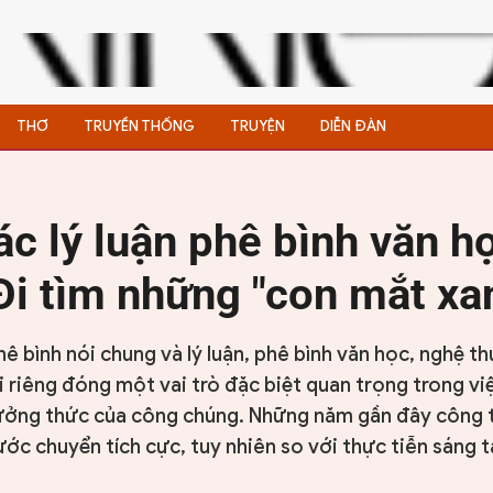
THƠ
TRUYỀN THỐNG
TRUYỆN
DIỄN ĐÀN
ác lý luận phê bình văn h
 Đi tìm những "con mắt xa
hê bình nói chung và lý luận, phê bình văn học, nghệ th
 riêng đóng một vai trò đặc biệt quan trọng trong vi
hưởng thức của công chúng. Những năm gần đây công
ớc chuyển tích cực, tuy nhiên so với thực tiễn sáng 