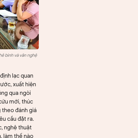
hê bình và văn nghệ
định lạc quan
ước, xuất hiện
ông qua ngòi
cứu mới, thúc
 theo đánh giá
êu cầu đặt ra.
c, nghệ thuật
n, làm thế nào