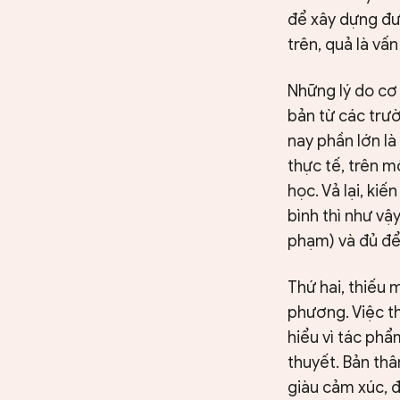
để xây dựng đư
trên, quả là vấn
Những lý do cơ 
bản từ các trườ
nay phần lớn là
thực tế, trên m
học. Vả lại, ki
bình thì như vậ
phạm) và đủ để
Thứ hai, thiếu 
phương. Việc t
hiểu vì tác phẩ
thuyết. Bản thâ
giàu cảm xúc, đ