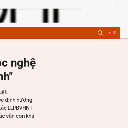
0
VI
ọc nghệ
nh"
uật
ệc định hướng
 tác LLPBVHNT
tác vẫn còn khá