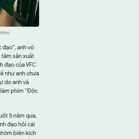
 phim.
c đạo”, anh vô
 tâm sản xuất
nh đạo của VFC
trẻ như anh chưa
sự do anh và
o làm phim “Độc
suốt 5 năm qua,
nh đạo hỏi cái
 nhóm biên kịch