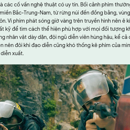
à các cố vấn nghệ thuật có uy tín. Bối cảnh phim thườn
3 miền Bắc-Trung-Nam, từ rừng núi đến đồng bằng, vùng 
ôn. Vì phim phát sóng giờ vàng trên truyền hình nên ê 
rất kỹ để tìm cách thể hiện phù hợp với mọi đối tượng k
ng nhân vật dày dặn, đội ngũ diễn viên hùng hậu, kể cả
n nên đôi khi đạo diễn cũng khó thống kê phim của mì
diễn xuất.