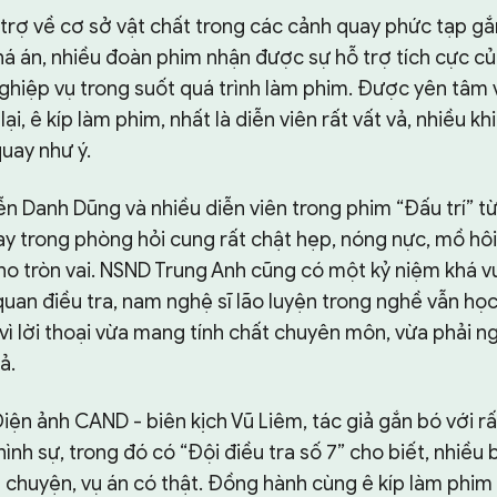
 trợ về cơ sở vật chất trong các cảnh quay phức tạp gắ
há án, nhiều đoàn phim nhận được sự hỗ trợ tích cực củ
hiệp vụ trong suốt quá trình làm phim. Được yên tâm
i, ê kíp làm phim, nhất là diễn viên rất vất vả, nhiều khi
uay như ý.
 Danh Dũng và nhiều diễn viên trong phim “Đấu trí” từ
y trong phòng hỏi cung rất chật hẹp, nóng nực, mồ hôi
ho tròn vai. NSND Trung Anh cũng có một kỷ niệm khá vui
uan điều tra, nam nghệ sĩ lão luyện trong nghề vẫn họ
ì lời thoại vừa mang tính chất chuyên môn, vừa phải n
ả.
ện ảnh CAND - biên kịch Vũ Liêm, tác giả gắn bó với rấ
ình sự, trong đó có “Đội điều tra số 7” cho biết, nhiều 
 chuyện, vụ án có thật. Đồng hành cùng ê kíp làm phim