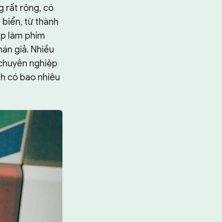
g rất rộng, có
biển, từ thành
kíp làm phim
hán giả. Nhiều
 chuyên nghiệp
nh có bao nhiêu