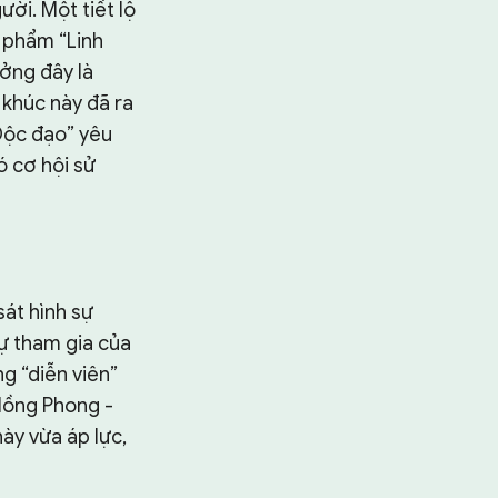
ười. Một tiết lộ
c phẩm “Linh
ởng đây là
a khúc này đã ra
Độc đạo” yêu
ó cơ hội sử
át hình sự
sự tham gia của
ng “diễn viên”
Hồng Phong -
này vừa áp lực,
Tìm kiếm