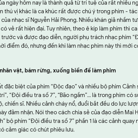
a ngày hôm nay là thành quả từ trí tuệ của rất nhiều ng
thú vị khác là ca khúc rất được chú ý trong phim - tá
” của nhạc sĩ Nguyễn Hải Phong. Nhiều khán giả nhầm tư
 có vẻ rất hiện đại. Tuy nhiên, theo ê kíp làm phim thì c
 trước và được đạo diễn, người phụ trách nhạc phim “
hời điểm đó, nhưng đến khi làm nhạc phim này thì mới c
 nhân vật, bám rừng, xuống biển để làm phim
t đặc biệt của phim “Độc đạo” và nhiều bộ phim Cảnh s
rí”, “Đội điều tra số 7”, “Bão ngầm”… là trong phim có 
ộ, chiến sĩ. Nhiều cảnh cháy nổ, đuổi bắt đều do lực lượ
ày đảm nhận. Nói theo cách chia sẻ của đạo diễn Mai 
h” bộ phim “Đội điều tra số 7” phần 1 là các cảnh quay 
ó cảm giác có chút phiêu lưu.