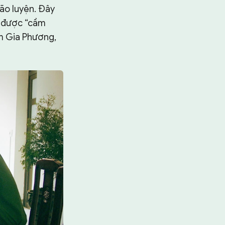
lão luyện. Đây
và được “cầm
ạm Gia Phương,