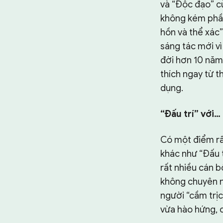
và “Độc đạo” củ
không kém phần 
hồn và thể xác
sáng tác mới vì
đời hơn 10 năm
thích ngay từ t
dụng.
“Đấu trí” với…
Có một điểm rấ
khác như “Đấu t
rất nhiều cán b
không chuyên n
người “cầm trịc
vừa hào hứng, c