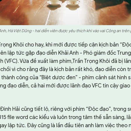
nh, Hà Việt Dũng - hai diễn viên được yêu thích khi vào vai Công an trên
rọng Khôi cho hay, khi mới được tiếp cận kịch bản “Độ
ên lập tức gặp đạo diễn Khải Anh - Phó giám đốc Trung
h (VFC). Vừa đề xuất làm phim,Trần Trọng Khôi đã bị lã
chối vì cho rằng đây là kịch bản rất khó, đạo diễn còn 
 thành công của “Biệt dược đen” - phim cảnh sát hình 
g đạo diễn, cả hai mới được lãnh đạo VFC tin cậy gia
Đình Hải cũng tiết lộ, riêng với phim “Độc đạo”, trong 
15 file word các kiểu và luôn trong tâm thế sẵn sàng, lã
gay lập tức. Đây cũng là lần đầu tiên anh làm việc theo