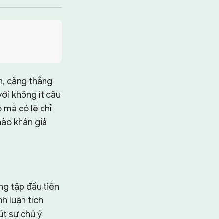
ấn, căng thẳng
với không ít câu
 mà có lẽ chỉ
nào khán giả
ng tập đầu tiên
h luận tích
út sự chú ý