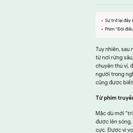
TƯ LIỆU
CHUYÊN TRANG
Sự trở lại đầ
Phim “Đội điề
Tuy nhiên, sau 
từ nơi rừng sâu
chuyện thú vị, 
người trong ngh
cũng được biết
Từ phim truyền
Mặc dù mới “tr
được lên sóng, 
cực. Được ví vo