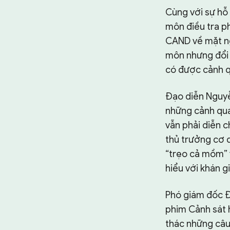
Cùng với sự hỗ
môn điều tra p
CAND về mặt ng
môn nhưng đổi lạ
có được cảnh q
Đạo diễn Nguyễn
những cảnh qua
vẫn phải diễn c
thủ trưởng cơ q
“trẹo cả mồm” v
hiểu với khán gi
Phó giám đốc Đi
phim Cảnh sát h
thác những câu