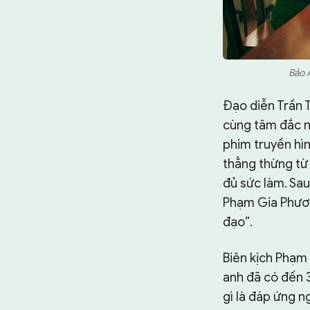
Bảo A
Đạo diễn Trần T
cùng tâm đắc n
phim truyền hìn
thẳng thừng từ 
đủ sức làm. Sau
Phạm Gia Phươn
đạo”.
Biên kịch Phạm 
anh đã có đến 3
gì là đáp ứng n