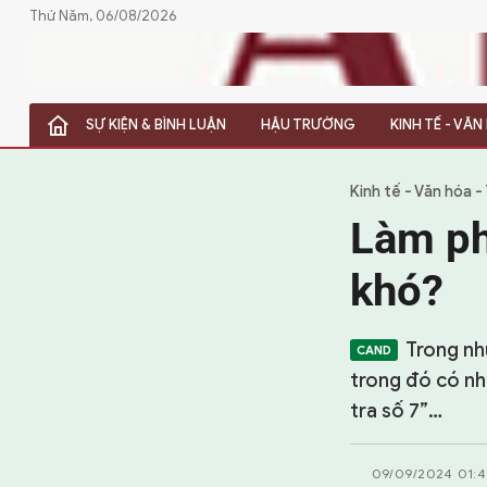
Thứ Năm, 06/08/2026
SỰ KIỆN & BÌNH LUẬN
HẬU TRƯỜNG
KINH TẾ - VĂ
SỰ KIỆN & BÌNH LUẬN
HẬU TRƯỜNG
Kinh tế - Văn hóa -
Làm ph
KINH TẾ - VĂN HÓA - THỂ THAO
khó?
HỒ SƠ MẬT
PHÓNG SỰ
Trong nh
trong đó có nh
HỒ SƠ INTERPOL
tra số 7”…
VỤ ÁN NỔI TIẾNG
09/09/2024 01: