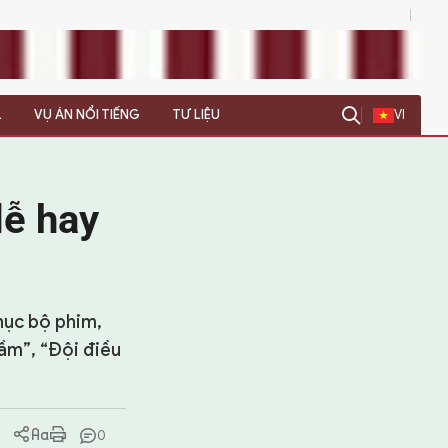
0
L
VỤ ÁN NỔI TIẾNG
TƯ LIỆU
VI
dễ hay
hục bộ phim,
ầm”, “Đội điều
0