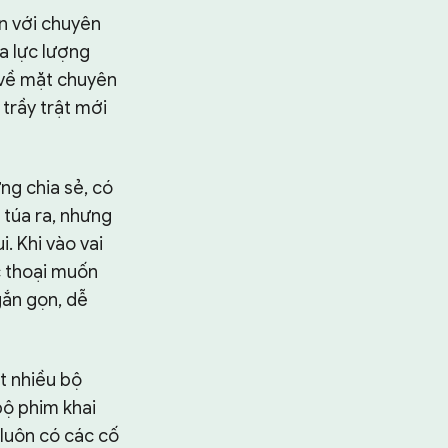
n với chuyên
a lực lượng
 về mặt chuyên
 trầy trật mới
ng chia sẻ, có
 túa ra, nhưng
. Khi vào vai
c thoại muốn
gắn gọn, dễ
t nhiều bộ
bộ phim khai
 luôn có các cố