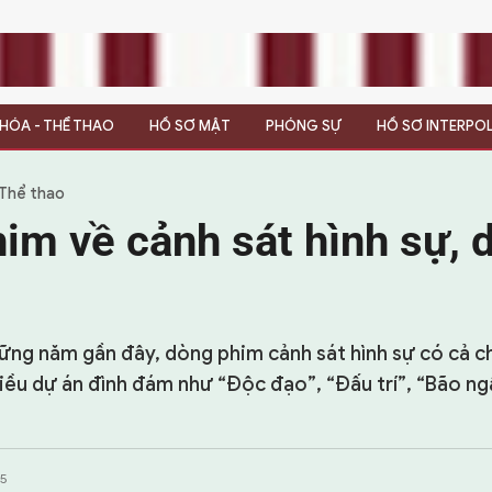
N HÓA - THỂ THAO
HỒ SƠ MẬT
PHÓNG SỰ
HỒ SƠ INTERPO
 Thể thao
im về cảnh sát hình sự, 
ững năm gần đây, dòng phim cảnh sát hình sự có cả c
iều dự án đình đám như “Độc đạo”, “Đấu trí”, “Bão ng
45