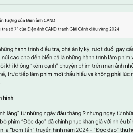
y ấn tượng của Điện ảnh CAND
u tra số 7” của Điện ảnh CAND tranh Giải Cánh diều vàng 2024
những hành trình điều tra, phá án ly kỳ, rượt đuổi gay c
, núi cao cho đến biển cả là những hành trình làm phim 
đôi khi không “kém cạnh” chuyện phim trên màn ảnh nhỏ
ề, trực tiếp làm phim mới thấu hiểu và không phải lúc 
.
 hình
ình làng” từ những ngày đầu tháng 9 nhưng ngay từ nhữ
bộ phim “Độc đạo” đã chinh phục khán giả với nhiều bìn
n là “bom tấn” truyền hình năm 2024 - “Độc đạo” thu h