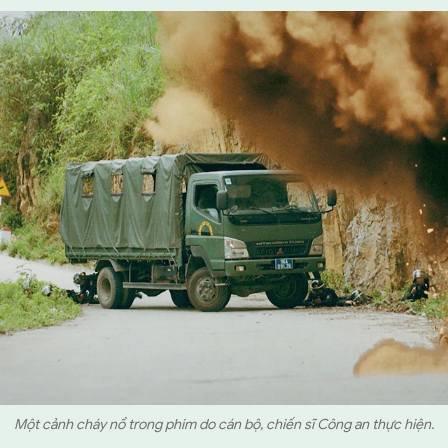
Một cảnh cháy nổ trong phim do cán bộ, chiến sĩ Công an thực hiện.