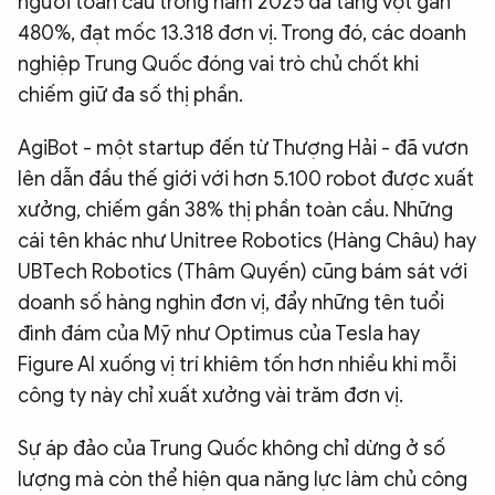
người toàn cầu trong năm 2025 đã tăng vọt gần
480%, đạt mốc 13.318 đơn vị. Trong đó, các doanh
nghiệp Trung Quốc đóng vai trò chủ chốt khi
chiếm giữ đa số thị phần.
AgiBot - một startup đến từ Thượng Hải - đã vươn
lên dẫn đầu thế giới với hơn 5.100 robot được xuất
xưởng, chiếm gần 38% thị phần toàn cầu. Những
cái tên khác như Unitree Robotics (Hàng Châu) hay
UBTech Robotics (Thâm Quyến) cũng bám sát với
doanh số hàng nghìn đơn vị, đẩy những tên tuổi
đình đám của Mỹ như Optimus của Tesla hay
Figure AI xuống vị trí khiêm tốn hơn nhiều khi mỗi
công ty này chỉ xuất xưởng vài trăm đơn vị.
Sự áp đảo của Trung Quốc không chỉ dừng ở số
lượng mà còn thể hiện qua năng lực làm chủ công