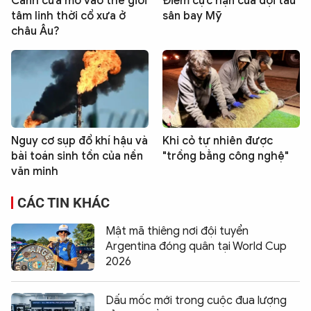
Cánh cửa mở vào thế giới
Điểm cực hạn của đội tàu
tâm linh thời cổ xưa ở
sân bay Mỹ
châu Âu?
Nguy cơ sụp đổ khí hậu và
Khi cỏ tự nhiên được
bài toán sinh tồn của nền
"trồng bằng công nghệ"
văn minh
CÁC TIN KHÁC
Mật mã thiêng nơi đội tuyển
Argentina đóng quân tại World Cup
2026
Dấu mốc mới trong cuộc đua lượng