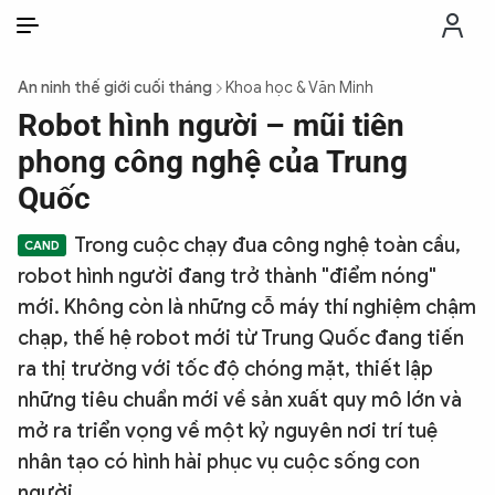
VI
VI
EN
An ninh thế giới cuối tháng
Khoa học & Văn Minh
THỜI SỰ
Robot hình người – mũi tiên
phong công nghệ của Trung
CHỐNG DIỄN BIẾN HÒA BÌNH
Quốc
Trong cuộc chạy đua công nghệ toàn cầu,
CÔNG AN TRONG LÒNG DÂN
robot hình người đang trở thành "điểm nóng"
mới. Không còn là những cỗ máy thí nghiệm chậm
XÃ HỘI
chạp, thế hệ robot mới từ Trung Quốc đang tiến
ra thị trường với tốc độ chóng mặt, thiết lập
PHÁP LUẬT
những tiêu chuẩn mới về sản xuất quy mô lớn và
mở ra triển vọng về một kỷ nguyên nơi trí tuệ
CÔNG NGHỆ
nhân tạo có hình hài phục vụ cuộc sống con
người.