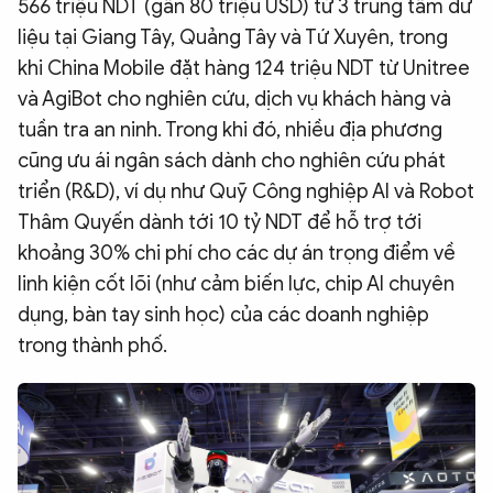
566 triệu NDT (gần 80 triệu USD) từ 3 trung tâm dữ
liệu tại Giang Tây, Quảng Tây và Tứ Xuyên, trong
khi China Mobile đặt hàng 124 triệu NDT từ Unitree
và AgiBot cho nghiên cứu, dịch vụ khách hàng và
tuần tra an ninh. Trong khi đó, nhiều địa phương
cũng ưu ái ngân sách dành cho nghiên cứu phát
triển (R&D), ví dụ như Quỹ Công nghiệp AI và Robot
Thâm Quyến dành tới 10 tỷ NDT để hỗ trợ tới
khoảng 30% chi phí cho các dự án trọng điểm về
linh kiện cốt lõi (như cảm biến lực, chip AI chuyên
dụng, bàn tay sinh học) của các doanh nghiệp
trong thành phố.