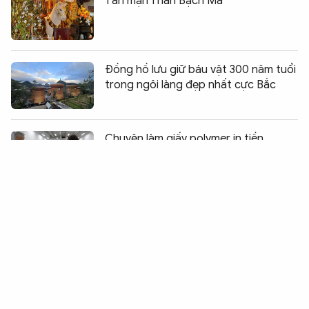
Tản mạn Thần Bạch Mã
Đồng hồ lưu giữ báu vật 300 năm tuổi
trong ngôi làng đẹp nhất cực Bắc
Chia sẻ:
0
Chuyện làm giấy polymer in tiền
Thách thức an ninh mạng, với những
dấu ấn Việt Nam
Robot hình người – mũi tiên phong
công nghệ của Trung Quốc