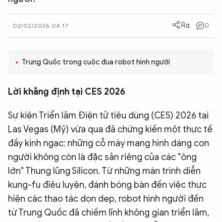
QUỐC TẾ
0
02/02/2026 04:17
VĂN HÓA - THỂ THAO
Trung Quốc trong cuộc đua robot hình người
BẠN ĐỌC & CAND
Lời khẳng định tại CES 2026
ĐA PHƯƠNG TIỆN
Sự kiện Triển lãm Điện tử tiêu dùng (CES) 2026 tại
eMagazine
Podcast
Las Vegas (Mỹ) vừa qua đã chứng kiến một thực tế
Video
Ảnh
đầy kinh ngạc: những cỗ máy mang hình dáng con
người không còn là đặc sản riêng của các "ông
Infographic
lớn" Thung lũng Silicon. Từ những màn trình diễn
Chuyên trang
An ninh thế giới
Văn nghệ Công an
kung-fu điêu luyện, đánh bóng bàn đến việc thực
Chuyên đề
hiện các thao tác dọn dẹp, robot hình người đến
từ Trung Quốc đã chiếm lĩnh không gian triển lãm,