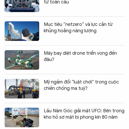
tử toàn cầu
Mục tiêu “netzero” và lực cản từ
khủng hoảng năng lượng
Máy bay diệt drone triển vọng đến
đâu?
Mỹ ngầm đổi “luật chơi” trong cuộc
chiến chống ma tuý?
Lầu Năm Góc giải mật UFO: Bên trong
kho hồ sơ mật bị phong kín 80 năm