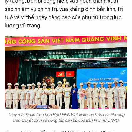
lý tưởng, bền bỉ cống hiến, vừa hoàn thành xuất
sắc nhiệm vụ chính trị, vừa khẳng định bản lĩnh, trí
tuệ và vị thế ngày càng cao của phụ nữ trong lực
lượng vũ trang.
Thay mặt Đoàn Chủ tịch Hội LHPN Việt Nam, bà Trần Lan Phương
trao Quyết định về công tác cán bộ của Ban Phụ nữ CAND.