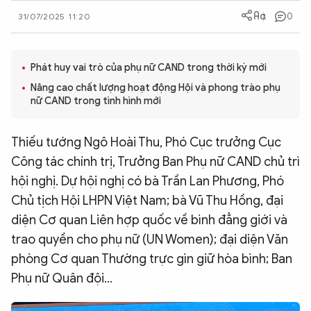
0
QUỐC TẾ
31/07/2025 11:20
VĂN HÓA - THỂ THAO
Phát huy vai trò của phụ nữ CAND trong thời kỳ mới
Nâng cao chất lượng hoạt động Hội và phong trào phụ
nữ CAND trong tình hình mới
BẠN ĐỌC & CAND
Thiếu tướng Ngô Hoài Thu, Phó Cục trưởng Cục
ĐA PHƯƠNG TIỆN
Công tác chính trị, Trưởng Ban Phụ nữ CAND chủ trì
eMagazine
Podcast
hội nghị. Dự hội nghị có bà Trần Lan Phương, Phó
Video
Ảnh
Chủ tịch Hội LHPN Việt Nam; bà Vũ Thu Hồng, đại
diện Cơ quan Liên hợp quốc về bình đẳng giới và
Infographic
trao quyền cho phụ nữ (UN Women); đại diện Văn
Chuyên trang
An ninh thế giới
Văn nghệ Công an
phòng Cơ quan Thường trực gìn giữ hòa bình; Ban
Chuyên đề
Phụ nữ Quân đội...