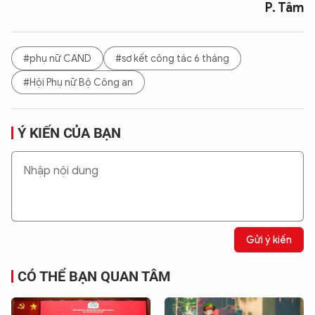
P. Tâm
#phụ nữ CAND
#sơ kết công tác 6 tháng
#Hội Phụ nữ Bộ Công an
Ý KIẾN CỦA BẠN
Gửi ý kiến
CÓ THỂ BẠN QUAN TÂM