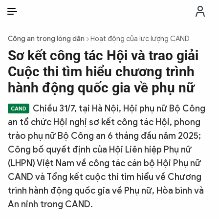
VI
VI
EN
Công an trong lòng dân
Hoạt động của lực lượng CAND
THỜI SỰ
Sơ kết công tác Hội và trao giải
Cuộc thi tìm hiểu chương trình
CHỐNG DIỄN BIẾN HÒA BÌNH
hành động quốc gia về phụ nữ
Chiều 31/7, tại Hà Nội, Hội phụ nữ Bộ Công
CÔNG AN TRONG LÒNG DÂN
an tổ chức Hội nghị sơ kết công tác Hội, phong
trào phụ nữ Bộ Công an 6 tháng đầu năm 2025;
XÃ HỘI
Công bố quyết định của Hội Liên hiệp Phụ nữ
(LHPN) Việt Nam về công tác cán bộ Hội Phụ nữ
PHÁP LUẬT
CAND và Tổng kết cuộc thi tìm hiểu về Chương
trình hành động quốc gia về Phụ nữ, Hòa bình và
CÔNG NGHỆ
An ninh trong CAND.