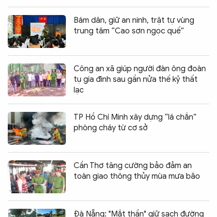
Bám dân, giữ an ninh, trật tự vùng
trung tâm “Cao sơn ngọc quế”
Công an xã giúp người đàn ông đoàn
tụ gia đình sau gần nửa thế kỷ thất
lạc
TP Hồ Chí Minh xây dựng “lá chắn”
phòng cháy từ cơ sở
Cần Thơ tăng cường bảo đảm an
toàn giao thông thủy mùa mưa bão
Đà Nẵng: "Mắt thần" giữ sạch đường