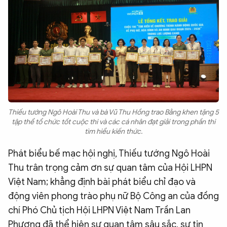
Thiếu tướng Ngô Hoài Thu và bà Vũ Thu Hồng trao Bằng khen tặng 5
tập thể tổ chức tốt cuộc thi và các cá nhân đạt giải trong phần thi
tìm hiểu kiến thức.
Phát biểu bế mạc hội nghị, Thiếu tướng Ngô Hoài
Thu trân trọng cảm ơn sự quan tâm của Hội LHPN
Việt Nam; khẳng định bài phát biểu chỉ đạo và
động viên phong trào phụ nữ Bộ Công an của đồng
chí Phó Chủ tịch Hội LHPN Việt Nam Trần Lan
Phương đã thể hiện sự quan tâm sâu sắc, sự tin