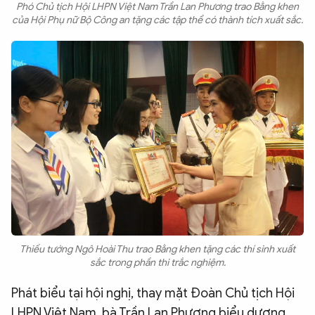
Phó Chủ tịch Hội LHPN Việt Nam Trần Lan Phương trao Bằng khen
của Hội Phụ nữ Bộ Công an tặng các tập thể có thành tích xuất sắc.
Thiếu tướng Ngô Hoài Thu trao Bằng khen tặng các thí sinh xuất
sắc trong phần thi trắc nghiệm.
Phát biểu tại hội nghị, thay mặt Đoàn Chủ tịch Hội
LHPN Việt Nam, bà Trần Lan Phương biểu dương