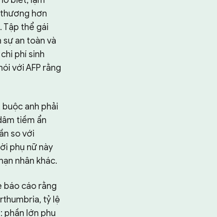
n thương hơn
 Tập thể gái
 sự an toàn và
chi phí sinh
nói với AFP rằng
, buộc anh phải
 dâm tiềm ẩn
ần so với
ời phụ nữ này
nạn nhân khác.
e báo cáo rằng
thumbria, tỷ lệ
: phần lớn phụ