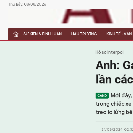
Thứ Bảy, 08/08/2026
SỰ KIỆN & BÌNH LUẬN
HẬU TRƯỜNG
KINH TẾ - VĂ
SỰ KIỆN & BÌNH LUẬN
HẬU TRƯỜNG
Hồ sơ Interpol
Anh: Gá
KINH TẾ - VĂN HÓA - THỂ THAO
lần cá
HỒ SƠ MẬT
PHÓNG SỰ
Mới đây, 
trong chiếc xe 
HỒ SƠ INTERPOL
treo lơ lửng b
VỤ ÁN NỔI TIẾNG
21/08/2024 02:3