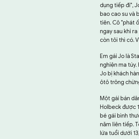
dụng tiếp đi", 
bao cao su và 
tiên. Cô "phát 
ngay sau khi ra
còn tôi thì có.
Em gái Jo là St
nghiện ma túy.
Jo bị khách hàn
ôtô trông chừn
Một gái bán dâm
Holbeck được 12
bé gái bình thư
năm liên tiếp. 
lứa tuổi dưới 13