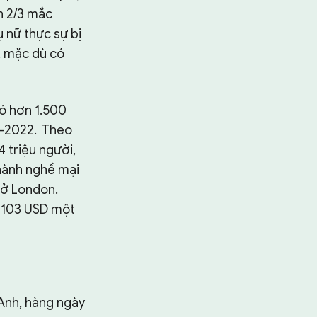
ơn 2/3 mắc
 nữ thực sự bị
h, mặc dù có
Có hơn 1.500
21-2022. Theo
 triệu người,
 hành nghề mại
 ở London.
n 103 USD một
Anh, hàng ngày
Tìm kiếm