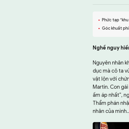
TƯ LIỆU
CHUYÊN TRANG
Phức tạp “kh
Góc khuất phí
Nghề nguy hiể
Nguyên nhân khi
dục mà cô ta vừ
vật lộn với chứ
Martin. Con gái
ấm áp nhất”, n
Thẩm phán nhận
nhân của mình…