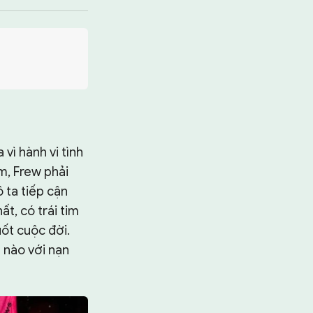
vì hành vi tình
m, Frew phải
 ta tiếp cận
t, có trái tim
ốt cuộc đời.
 nào với nạn