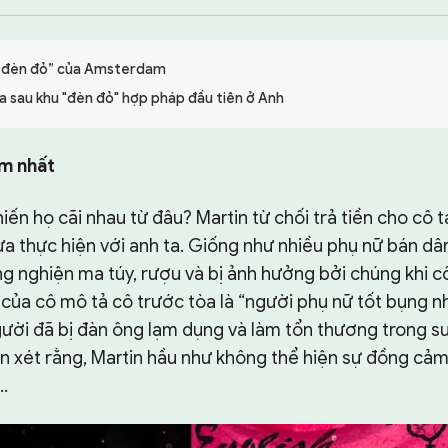
u đèn đỏ” của Amsterdam
a sau khu "đèn đỏ" hợp pháp đầu tiên ở Anh
m nhất
ến họ cãi nhau từ đâu? Martin từ chối trả tiền cho cô ta 
a thực hiện với anh ta. Giống như nhiều phụ nữ bán dâ
ng nghiện ma túy, rượu và bị ảnh hưởng bởi chúng khi cô
 của cô mô tả cô trước tòa là “người phụ nữ tốt bụng nhấ
gười đã bị đàn ông lạm dụng và làm tổn thương trong su
 xét rằng, Martin hầu như không thể hiện sự đồng cảm
.