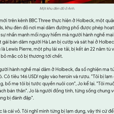
Một khu đèn đỏ ở Anh.
mới trên kênh BBC Three thực hiện ở Holbeck, một quậ
s, khu đèn đỏ nơi mại dâm đường phố được phép hoạt
 sự nhấn mạnh mối nguy hiểm mà người hành nghề mại
t gái bán dâm người Hà Lan bị cướp và sát hại ở Holbe
là Lewis Pierre, một phụ lái xe tải, bị kết án 22 năm tù 
 bỏ mặc cô bị thương tới chết.
người hành nghề mại dâm ở Holbeck, đa số nghiện ma tú
. Cô tiêu 146 USD/ ngày vào heroin và rượu. "Tôi bị lạm
g, bố mẹ tôi bị tước quyền nuôi con", Jo kể lại. "Tôi mu
ch bán thân". Jo là người đồng tính, từng sống chung 
ng bị đánh đập".
c là cái vỏ. Tôi nghĩ mình từng bị lạm dụng, vậy thì cứ đ