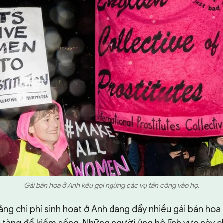
Gái bán hoa ở Anh kêu gọi ngừng các vụ tấn công vào họ.
g chi phí sinh hoạt ở Anh đang đẩy nhiều gái bán hoa 
 tàng để kiếm sống. Những người ủng hộ lĩnh vực này c