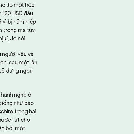
cho Jo một hộp
c 120 USD đầu
 vì bị hãm hiếp
n trong ma túy,
ịu", Jo nói.
ới người yêu và
àn, sau một lần
 sẽ đứng ngoài
ã hành nghề ở
 giống như bao
shire trong hai
 nước rút cho
iên bởi một