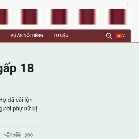
0
L
VỤ ÁN NỔI TIẾNG
TƯ LIỆU
VI
 gấp 18
Họ đã cãi lộn
người phự nữ bị
0