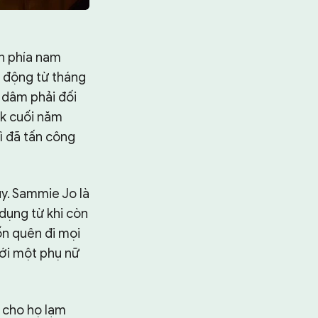
n phía nam
 động từ tháng
 dâm phải đối
ck cuối năm
vì đã tấn công
y. Sammie Jo là
 dụng từ khi còn
ốn quên đi mọi
với một phụ nữ
ể cho họ lạm