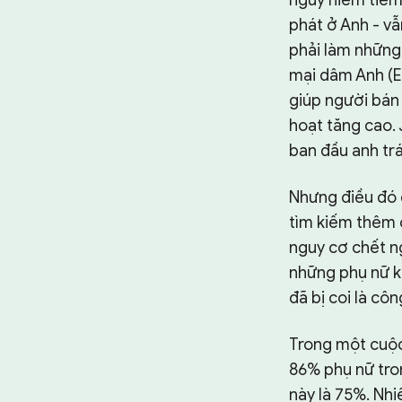
phát ở Anh - v
phải làm những
mại dâm Anh (E
giúp người bán 
hoạt tăng cao. 
ban đầu anh tr
Nhưng điều đó 
tìm kiếm thêm 
nguy cơ chết ng
những phụ nữ k
đã bị coi là c
Trong một cuộc
86% phụ nữ tro
này là 75%. Nh