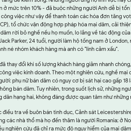
ẫn ở mức trên 10% - đã buộc những người Anh dễ bị tổ
 công việc như vậy để thanh toán các hóa đơn tăng vọt.
CP), tổ chức vận động hợp pháp hóa mại dâm, cải thiện
dâm rời bỏ nghề nếu họ muốn, lo lắng về tác động của 
Jack Parker, 24 tuổi, người làm hộ tống nam ở London, 
ánh né nhóm khách hàng mà anh có "linh cảm xấu".
đã thay đổi khi số lượng khách hàng giảm nhanh chóng
công việc kinh doanh. Theo một nghiên cứu, nghề mại
ười: phụ nữ bán dâm có nguy cơ bị sát hại cao gấp 18 l
hông bán dâm. Tuy nhiên, trong suốt lịch sử, những ngư
ông dân hạng hai, không đáng được quan tâm như những 
 điều tra về buôn bán tình dục, Cảnh sát Leicestershir
ng các nhà thổ mà họ đến thăm là người Romania; ở Nor
iều nghiên cứu đã chỉ ra mức độ nguy hiểm của mại dâm