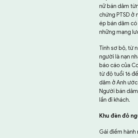
nữ bán dâm từng
chứng PTSD ở m
ép bán dâm có r
những mạng lưới
Tính sơ bộ, từ 
người là nạn n
báo cáo của Cơ
từ độ tuổi 16 đ
dâm ở Anh ước 
Người bán dâm 
lần đi khách.
Khu đèn đỏ ng
Gái điếm hành 