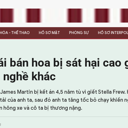
N HÓA - THỂ THAO
HỒ SƠ MẬT
PHÓNG SỰ
HỒ SƠ INTERPO
i bán hoa bị sát hại cao
c nghề khác
James Martin bị kết án 4,5 năm tù vì giết Stella Frew. 
tải của anh ta, sau đó anh ta tăng tốc bỏ chạy khiến 
ên hông xe và cô ta bị thương nặng.
2