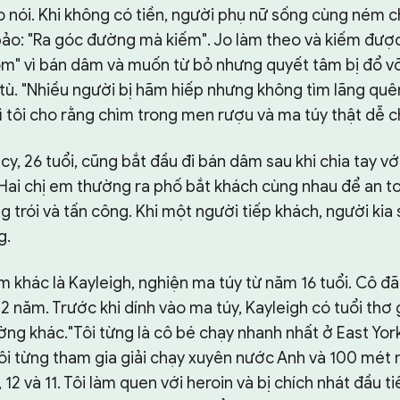
Jo nói. Khi không có tiền, người phụ nữ sống cùng ném 
bảo: "Ra góc đường mà kiếm". Jo làm theo và kiếm đượ
ốm" vì bán dâm và muốn từ bỏ nhưng quyết tâm bị đổ vỡ
 tù. "Nhiều người bị hãm hiếp nhưng không tìm lãng quê
 Vì tôi cho rằng chìm trong men rượu và ma túy thật dễ ch
acy, 26 tuổi, cũng bắt đầu đi bán dâm sau khi chia tay v
 Hai chị em thường ra phố bắt khách cùng nhau để an to
g trói và tấn công. Khi một người tiếp khách, người kia
g.
 khác là Kayleigh, nghiện ma túy từ năm 16 tuổi. Cô đ
 năm. Trước khi dính vào ma túy, Kayleigh có tuổi thơ
ờng khác."Tôi từng là cô bé chạy nhanh nhất ở East York
Tôi từng tham gia giải chạy xuyên nước Anh và 100 mét
, 12 và 11. Tôi làm quen với heroin và bị chích nhát đầu t