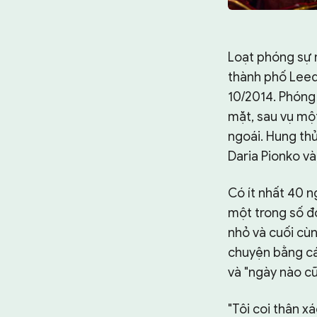
Loạt phóng sự 
thành phố Leed
10/2014. Phóng
mặt, sau vụ mộ
ngoái. Hung thủ 
Daria Pionko và
Có ít nhất 40 
một trong số đó
nhỏ và cuối cùn
chuyện bằng cá
và "ngày nào cũ
"Tôi coi thân xá