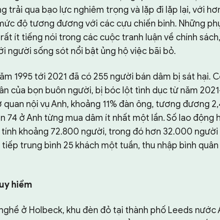
 trải qua bạo lực nghiêm trọng và lặp đi lặp lại, với h
ức độ tương đương với các cựu chiến binh. Những phụ
ất ít tiếng nói trong các cuộc tranh luận về chính sác
 người sống sót nổi bật ủng hộ việc bãi bỏ.
năm 1995 tới 2021 đã có 255 người bán dâm bị sát hại. 
hân của bọn buôn người, bị bóc lột tình dục từ năm 20
 quan nội vụ Anh, khoảng 11% đàn ông, tương đương 2,4
ến 74 ở Anh từng mua dâm ít nhất một lần. Số lao động
tính khoảng 72.800 người, trong đó hơn 32.000 người
tiếp trung bình 25 khách một tuần, thu nhập bình quâ
uy hiểm
nghề ở Holbeck, khu đèn đỏ tại thành phố Leeds nước 