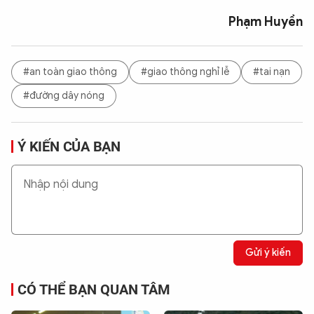
Phạm Huyền
#an toàn giao thông
#giao thông nghỉ lễ
#tai nạn
#đường dây nóng
Ý KIẾN CỦA BẠN
Gửi ý kiến
CÓ THỂ BẠN QUAN TÂM