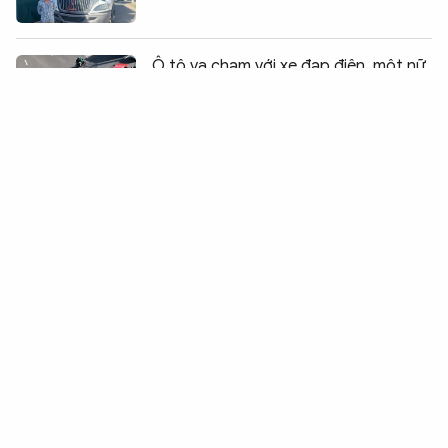
Chia sẻ:
0
Ô tô va chạm với xe đạp điện, một nữ
học sinh tử vong
CSGT dập tắt kịp thời đám cháy xe
tải trên cao tốc
Xe khách tông vào đuôi xe tải ben
trên QL1A, bốn người bị thương
Cần Thơ: Yêu cầu tạm dừng các hoạt
động “vỏ lãi bay”