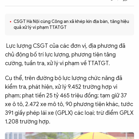
QUỐC TẾ
CSGT Hà Nội cùng Công an xã khép kín địa bàn, tăng hiệu
VĂN HÓA - THỂ THAO
quả xử lý vi phạm TTATGT
Lực lượng CSGT của các đơn vị, địa phương đã
BẠN ĐỌC & CAND
chủ động bố trí lực lượng, phương tiện tăng
cường, tuần tra, xử lý vi phạm về TTATGT.
ĐA PHƯƠNG TIỆN
eMagazine
Podcast
Cụ thể, trên đường bộ lực lượng chức năng đã
kiểm tra, phát hiện, xử lý 9.452 trường hợp vi
Video
Ảnh
phạm; phạt tiền 25 tỷ 465 triệu đồng; tạm giữ 37
Infographic
xe ô tô, 2.472 xe mô tô, 90 phương tiện khác, tước
Chuyên trang
An ninh thế giới
Văn nghệ Công an
391 giấy phép lái xe (GPLX) các loại; trừ điểm GPLX
Chuyên đề
1.208 trường hợp.