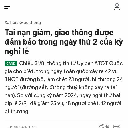
VI
VI
EN
Xã hội
Giao thông
THỜI SỰ
Tai nạn giảm, giao thông được
đảm bảo trong ngày thứ 2 của kỳ
CHỐNG DIỄN BIẾN HÒA BÌNH
nghỉ lễ
Chiều 31/8, thông tin từ Ủy ban ATGT Quốc
CÔNG AN TRONG LÒNG DÂN
gia cho biết, trong ngày toàn quốc xảy ra 42 vụ
TNGT đường bộ, làm chết 23 người, bị thương 24
XÃ HỘI
người (đường sắt, đường thuỷ không xảy ra tai
nạn). So với cùng kỳ năm 2024, ngày nghỉ thứ hai
PHÁP LUẬT
dịp lễ 2/9, đã giảm 25 vụ, 18 người chết, 12 người
bị thương.
CÔNG NGHỆ
0
31/08/2025 10:41