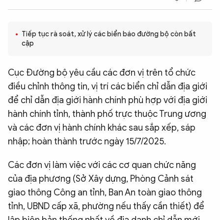
QUỐC TẾ
Tiếp tục rà soát, xử lý các biển báo đường bộ còn bất
VĂN HÓA - THỂ THAO
cập
Cục Đường bộ yêu cầu các đơn vị trên tổ chức
BẠN ĐỌC & CAND
điều chỉnh thông tin, vị trí các biển chỉ dẫn địa giới
để chỉ dẫn địa giới hành chính phù hợp với địa giới
ĐA PHƯƠNG TIỆN
hành chính tỉnh, thành phố trực thuộc Trung ương
eMagazine
Podcast
và các đơn vị hành chính khác sau sắp xếp, sáp
Video
Ảnh
nhập; hoàn thành trước ngày 15/7/2025.
Infographic
Các đơn vị làm việc với các cơ quan chức năng
Chuyên trang
An ninh thế giới
Văn nghệ Công an
của địa phương (Sở Xây dựng, Phòng Cảnh sát
Chuyên đề
giao thông Công an tỉnh, Ban An toàn giao thông
tỉnh, UBND cấp xã, phường nếu thấy cần thiết) để