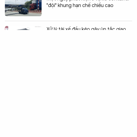
"đội" khung hạn chế chiều cao
Chia sẻ:
0
Xử lý tài xế đầu kéo gây ùn tắc giao
thông trên quốc lộ 29
Xe ben tông sập cửa hàng mắt kính, 4
người trong gia đình bị thương
Xe khách mất lái lật nghiêng trên đèo
Khánh Lê
Đi ngược chiều trên Vành đai 3
trên cao, xe máy va chạm ô tô