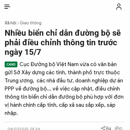
VI
VI
EN
Xã hội
Giao thông
THỜI SỰ
Nhiều biển chỉ dẫn đường bộ sẽ
phải điều chỉnh thông tin trước
CHỐNG DIỄN BIẾN HÒA BÌNH
ngày 15/7
Cục Đường bộ Việt Nam vừa có văn bản
CÔNG AN TRONG LÒNG DÂN
gửi Sở Xây dựng các tỉnh, thành phố trực thuộc
Trung ương, các nhà đầu tư, doanh nghiệp dự án
XÃ HỘI
PPP về đường bộ... về việc cập nhật, điều chỉnh
thông tin biển chỉ dẫn đường bộ phù hợp với đơn
PHÁP LUẬT
vị hành chính cấp tỉnh, cấp xã sau sắp xếp, sáp
nhập.
CÔNG NGHỆ
0
04/07/2025 05:56