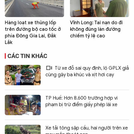
Hàng loạt xe thủng lốp
Vĩnh Long: Tai nạn do đi
trên đường bộ cao tốc ở
không đúng làn đường
phía Đông Gia Lai, Đắk
chiếm tỷ lệ cao
Lắk
CÁC TIN KHÁC
Từ xe đỗ sai quy định, lộ GPLX giả
cùng gậy ba khúc và xịt hơi cay
TP Huế: Hơn 8.600 trường hợp vi
phạm bị trừ điểm giấy phép lái xe
Xe tải tông sập cầu, hai người trên xe