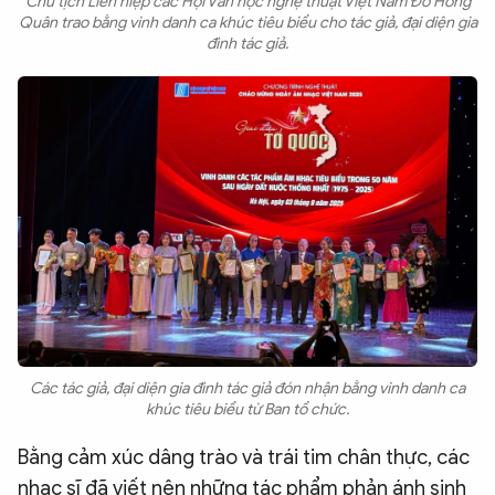
Chủ tịch Liên hiệp các Hội Văn học nghệ thuật Việt Nam Đỗ Hồng
Quân trao bằng vinh danh ca khúc tiêu biểu cho tác giả, đại diện gia
đình tác giả.
Các tác giả, đại diện gia đình tác giả đón nhận bằng vinh danh ca
khúc tiêu biểu từ Ban tổ chức.
Bằng cảm xúc dâng trào và trái tim chân thực, các
nhạc sĩ đã viết nên những tác phẩm phản ánh sinh