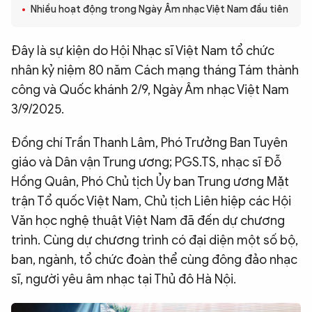
Nhiều hoạt động trong Ngày Âm nhạc Việt Nam đầu tiên
QUỐC TẾ
Đây là sự kiện do Hội Nhạc sĩ Việt Nam tổ chức
VĂN HÓA - THỂ THAO
nhân kỷ niệm 80 năm Cách mạng tháng Tám thành
công và Quốc khánh 2/9, Ngày Âm nhạc Việt Nam
BẠN ĐỌC & CAND
3/9/2025.
Đồng chí Trần Thanh Lâm, Phó Trưởng Ban Tuyên
ĐA PHƯƠNG TIỆN
giáo và Dân vận Trung ương; PGS.TS, nhạc sĩ Đỗ
eMagazine
Podcast
Hồng Quân, Phó Chủ tịch Ủy ban Trung ương Mặt
Video
Ảnh
trận Tổ quốc Việt Nam, Chủ tịch Liên hiệp các Hội
Văn học nghệ thuật Việt Nam đã đến dự chương
Infographic
trình. Cùng dự chương trình có đại diện một số bộ,
Chuyên trang
An ninh thế giới
Văn nghệ Công an
ban, ngành, tổ chức đoàn thể cùng đông đảo nhạc
Chuyên đề
sĩ, người yêu âm nhạc tại Thủ đô Hà Nội.