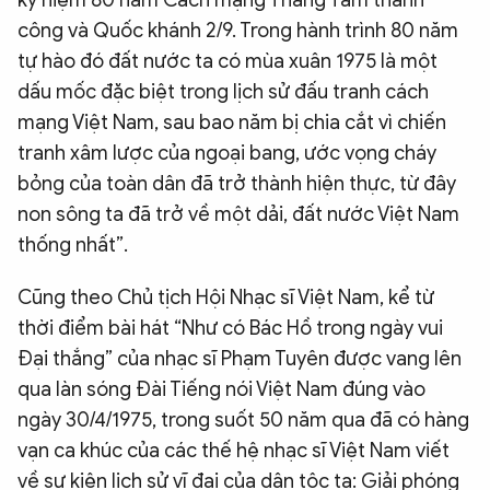
kỷ niệm 80 năm Cách mạng Tháng Tám thành
công và Quốc khánh 2/9. Trong hành trình 80 năm
tự hào đó đất nước ta có mùa xuân 1975 là một
dấu mốc đặc biệt trong lịch sử đấu tranh cách
mạng Việt Nam, sau bao năm bị chia cắt vì chiến
tranh xâm lược của ngoại bang, ước vọng cháy
bỏng của toàn dân đã trở thành hiện thực, từ đây
non sông ta đã trở về một dải, đất nước Việt Nam
thống nhất”.
Cũng theo Chủ tịch Hội Nhạc sĩ Việt Nam, kể từ
thời điểm bài hát “Như có Bác Hồ trong ngày vui
Đại thắng” của nhạc sĩ Phạm Tuyên được vang lên
qua làn sóng Đài Tiếng nói Việt Nam đúng vào
ngày 30/4/1975, trong suốt 50 năm qua đã có hàng
vạn ca khúc của các thế hệ nhạc sĩ Việt Nam viết
về sự kiện lịch sử vĩ đại của dân tộc ta: Giải phóng