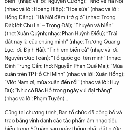
biển” (nhạc và lời: Nguyễn Cường); “Nhớ về Hà Nội”
(nhạc và lời: Hoàng Hiệp); “Hoa sữa” (nhạc và lời:
Hồng Đăng); “Hà Nội đêm trở gió” (nhạc: Trọng
Đài; lời: Chu Lai – Trọng Đài); “Thuyền và biển”
(thơ: Xuân Quỳnh; nhạc: Phan Huỳnh Điểu); “Trái
đất này là của chúng mình” (nhạc: Trương Quang
Lục; lời: Định Hải); “Tình em biển cả” (nhạc và lời:
Nguyễn Đức Toàn); “Tổ quốc gọi tên mình” (nhạc:
Đinh Trung Cẩn; thơ: Nguyễn Phan Quế Mai); “Mùa
xuân trên TP Hồ Chí Minh” (nhạc và lời: Xuân Hồng);
“Việt Nam ơi, mùa xuân đến rồi” (nhạc và lời: Huy
Du); “Như có Bác Hồ trong ngày vui đại thắng”
(nhạc và lời: Phạm Tuyên)...
Cũng tại chương trình, Ban tổ chức đã công bố và
trao bằng vinh danh các tác phẩm âm nhạc tiêu
biểu trong 50 năm sau ngày thống nhất đất nước.