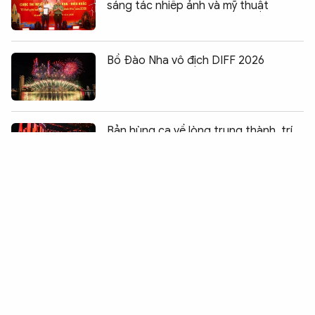
sáng tác nhiếp ảnh và mỹ thuật
Bồ Đào Nha vô địch DIFF 2026
Chia sẻ:
0
Bản hùng ca về lòng trung thành, trí
tuệ và sự hy sinh thầm lặng
“The Symphony of Time” – dấu ấn mới
của Nhà hát Hồ Gươm sau 3 năm
khánh thành
Tuần phim kỷ niệm Ngày Thương binh
– Liệt sĩ có quy mô lớn nhất từ trước
đến nay