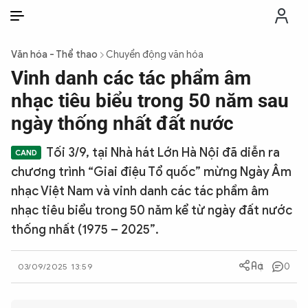
VI
VI
EN
Văn hóa - Thể thao
Chuyển động văn hóa
THỜI SỰ
Vinh danh các tác phẩm âm
nhạc tiêu biểu trong 50 năm sau
CHỐNG DIỄN BIẾN HÒA BÌNH
ngày thống nhất đất nước
Tối 3/9, tại Nhà hát Lớn Hà Nội đã diễn ra
CÔNG AN TRONG LÒNG DÂN
chương trình “Giai điệu Tổ quốc” mừng Ngày Âm
nhạc Việt Nam và vinh danh các tác phẩm âm
XÃ HỘI
nhạc tiêu biểu trong 50 năm kể từ ngày đất nước
thống nhất (1975 – 2025”.
PHÁP LUẬT
0
03/09/2025 13:59
CÔNG NGHỆ