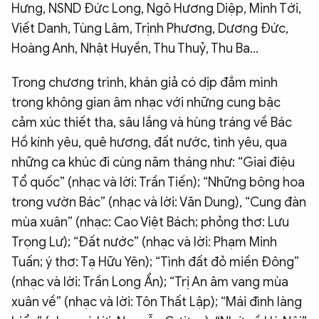
Hưng, NSND Đức Long, Ngô Hương Diệp, Minh Tới,
Viết Danh, Tùng Lâm, Trịnh Phương, Dương Đức,
Hoàng Anh, Nhật Huyền, Thu Thuỷ, Thu Ba…
Trong chương trình, khán giả có dịp đắm mình
trong không gian âm nhạc với những cung bậc
cảm xúc thiết tha, sâu lắng và hùng tráng về Bác
Hồ kính yêu, quê hương, đất nước, tình yêu, qua
những ca khúc đi cùng năm tháng như: “Giai điệu
Tổ quốc” (nhạc và lời: Trần Tiến); “Những bông hoa
trong vườn Bác” (nhạc và lời: Văn Dung), “Cung đàn
mùa xuân” (nhạc: Cao Việt Bách; phỏng thơ: Lưu
Trọng Lư); “Đất nước” (nhạc và lời: Phạm Minh
Tuấn; ý thơ: Tạ Hữu Yên); “Tình đất đỏ miền Đông”
(nhạc và lời: Trần Long Ẩn); “Trị An âm vang mùa
xuân về” (nhạc và lời: Tôn Thất Lập); “Mái đình làng