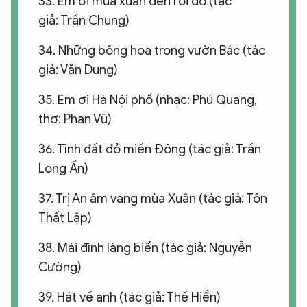
33. Em ơi mùa xuân đến rồi đó (tác
giả: Trần Chung)
34. Những bông hoa trong vườn Bác (tác
giả: Văn Dung)
35. Em ơi Hà Nội phố (nhạc: Phú Quang,
thơ: Phan Vũ)
36. Tình đất đỏ miền Đông (tác giả: Trần
Long Ẩn)
37. Trị An âm vang mùa Xuân (tác giả: Tôn
Thất Lập)
38. Mái đình làng biển (tác giả: Nguyễn
Cường)
39. Hát về anh (tác giả: Thế Hiển)