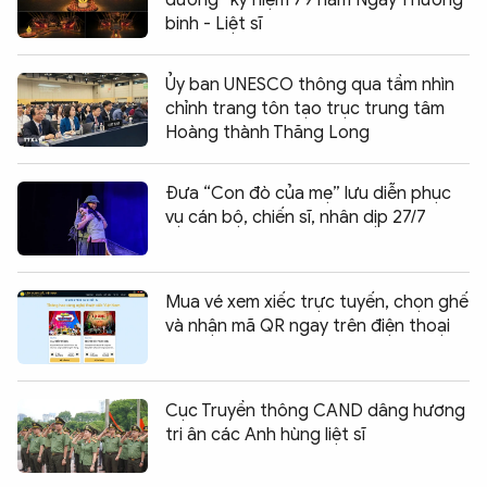
đường” kỷ niệm 79 năm Ngày Thương
binh - Liệt sĩ
Ủy ban UNESCO thông qua tầm nhìn
chỉnh trang tôn tạo trục trung tâm
Hoàng thành Thăng Long
Đưa “Con đò của mẹ” lưu diễn phục
vụ cán bộ, chiến sĩ, nhân dịp 27/7
Mua vé xem xiếc trực tuyến, chọn ghế
và nhận mã QR ngay trên điện thoại
Cục Truyền thông CAND dâng hương
tri ân các Anh hùng liệt sĩ